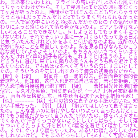
わ。まあ来ないわよね。プライドの高い子だしcあんな風にな
っちゃったわけだから。そして翌週もcまた次の週も来なくっ
てヶ月が経ったのよ。時間がたてばそんなことも忘れちゃうだ
ろうと私は思ってたんだけどcでもうまく忘れられなかった
の。一人で家の中にいるとねcなんだかその女の子の気配がま
わりにふっと感じられて落ち着かないのよ。ピアノも弾けない
しc考えることもできないし。何しようとしてもうまく手につ
けないわけ。それでそういう風に一ヶ月くらいたってある日ふ
と気づいたんだけれどc外を歩くと何か変なのよね。近所の人
が妙に私のことを意識してるのよ。私を見る目がなんだかこう
変な感じでcよそよそしいのよ。もちろんあいさつくらいはす
るんだけれどc声の調子も応待もこれまでとは違うのよ。とき
どきうちに遊びに来ていた隣りの奥さんもどうも私を避けてる
みたいなのね。でも私はなるべくそういうの気にすまいとして
たの。そういうのを気にし出すのって病気の初期徴候だから。
【新】✈【增】 时间在一点一滴的过去，张鲁面色难看的看
着这些人，他知道，这些人也是在逼自己表态，若张鲁拒绝，这
些人恐怕会直接将自己绑了吧？【疑】 曹操目光死死地盯着
伏完，良久才冷笑道：“国丈是否少说了一人？北有吕布豺狼当
道，南有孙氏格局江东，朝中还有我这个大奸臣把持朝政！”
【似】------------【病】七月の始めに直子から手紙が届いた。短
かい手紙だった。【例】【和】「抱いてほしいって直子は言っ
たの。こんな暑いのに抱けやしないわよって言ったんけどcこ
れでもう最後だからって言うんだで抱いたの。体をバスタオル
でくるんでc汗がくっつかないようにしてcしばらく。そして落
ちついてきたらまた汗を拭いてc寝巻を着せてc寝かしつけた
の。すぐにぐっすり寝ちゃったわ。あるいは寝たふりしたのか
もしれないけど。でもまあどっちにしてもcすごく可愛い顔し