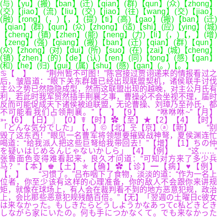
(与)【yu】(搬)【ban】(迁)【qian】(群)【qun】(众)【zhong】
(交)【jiao】(流)【liu】(交)【jiao】(往)【wang】(交)【jiao】
(融)【rong】(，)【，】(提)【ti】(高)【gao】(搬)【ban】(迁)
【qian】(群)【qun】(众)【zhong】(适)【shi】(应)【ying】(城)
【cheng】(镇)【zhen】(能)【neng】(力)【li】(，)【，】(增)
【zeng】(强)【qiang】(搬)【ban】(迁)【qian】(群)【qun】
(众)【zhong】(对)【dui】(所)【suo】(在)【zai】(城)【cheng】
(镇)【zhen】(的)【de】(认)【ren】(同)【tong】(感)【gan】
(和)【he】(归)【gui】(属)【shu】(感)【gan】(。)【。】
♋【 】 “荆州暂不可图！”陈宫接过贾诩递来的情报看过之
后，皱眉道：“眼下关东群雄已经出现联盟契机，诸侯联手讨伐
主公之势已然隐隐成型，然而这联盟出现的越晚，对主公月氏有
利，若此时我军贸然插手荆襄之事，曹操必不会坐视不理，届时
反而可能促成天下诸侯被迫联盟，无论曹操、刘璋乃至孙氏，都
不可能看我们占领荆襄。”【 】【9】 “咻咻咻~”【月】
➳【6】【日】〗【0】☤【时】✿【至】★【2】【4】【时】
「どんな気分でした」【，】©【北】웃【京】ⓐ【新】 “别
毁了这东西！”眼见一名曹军将领想要摧毁战神弩，夏侯渊连忙
喝道：“给我派人把这些巨弩给我带回去！”【增】【1】ちの仲
を疑いはじめるんじゃないかしら」【4】【例】 “这……”
张鲁面色变得难看起来，良久才问道：“可知对方来了多少兵
马？”【本】♚【土】✯【确】✿【诊】━【病】♥【例】
【，】 “习惯了。”吕布咽下了食物，淡淡的道：“作为一名上
位者，你至少该有这样的心理准备，你的敌人不会跟你来讲规
矩，就像在球场上，有人会在裁判看不到的地方恶意犯规，政治
上，会比那些恶意犯规残酷百倍。”【无】「翌週の土曜日c彼女
は来なかった。もしきたらどうしようかなあってc私どきどき
しながら家にいたの。何も手につかなくて。でも来なかった