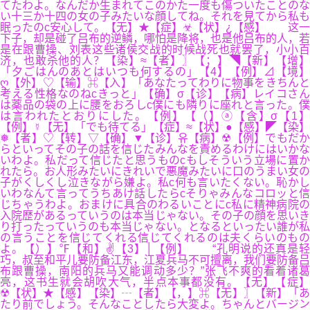
てたわよ。なんだか生まれてこのかた一度も傷ついたことのな
い十三か十四の女の子みたいな顔してね。それを見てから私も
眠ったのc安心して。【无】★【症】☣【状】¿【感】 这一
下子，却是碰了吕布的逆鳞，哪怕是降将，也是他吕布的人，若
是在跟曹操、刘表这些诸侯交战的时候战死也就罢了，小小百
济，也敢杀他的人？【染】≈【者】〗【；】◥【新】【增】
「夕ごはんのあとはいつも何するの」【4】【例】⊿【境】
ღ【外】♡【输】⌘【入】「あなたってわりに物事をきちんと
考える性格なのねcきっと」【确】σ【诊】【病】レイコさん
は薬品の袋の上に腰をおろしc僕にも隣りに座れと言った。僕
は言われたとおりにした。【例】【（】ⓐ【含】σ【1】
【例】☿【无】「でも待てる」【症】≈【状】●【感】◤【染】
❅【者】♡【转】▽【确】▼【诊】유【病】☢【例】でもだか
らといってその子の話を信じたみんなを責めるわけにはいかな
いわよ。私だって信じたと思うものcもしそういう立場に置か
れたら。お人形みたいにきれいで悪魔みたいに口のうまい女の
子がくしくし泣きながら嫌よ。私c何も言いたくない。恥かし
いわなんて言ってうちあけ話したらcそりゃみんなコロッと信
じちゃうわよ。おまけに具合のわるいことにc私に精神病院の
入院歴があるっていうのは本当じゃない。その子の顔を思いき
り打ったっていうのも本当じゃない。となるといったい誰が私
の言うことを信じてくれる信じてくれるのは夫くらいのもの
よ。【）】℉【和】✌【3】│【例】 “孔明说的还真是轻
巧，叔至和平儿要防备江东，江夏兵马不可擅离，我们要防备吕
布跟曹操，南阳的兵马又能调动多少？”张飞不爽的看着诸葛
亮，这书生就会胡吹大气，半点本事都没有。【无】【症】
☢【状】★【感】【染】┄【者】【，】⌘【无】〗【新】「あ
たり前でしょう。そんなことしたら大変よ。ちゃんとバージン