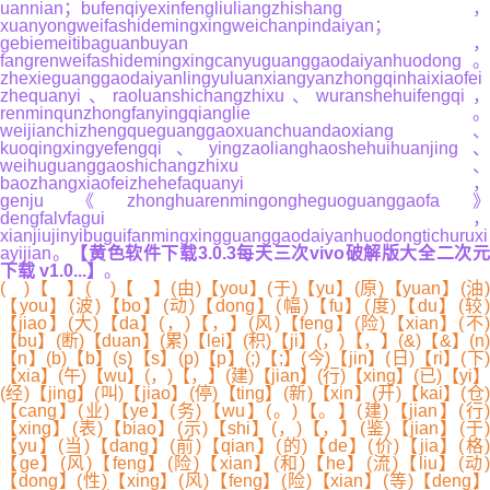
uannian；bufenqiyexinfengliuliangzhishang，
xuanyongweifashidemingxingweichanpindaiyan；
gebiemeitibaguanbuyan，
fangrenweifashidemingxingcanyuguanggaodaiyanhuodong。
zhexieguanggaodaiyanlingyuluanxiangyanzhongqinhaixiaofei
zhequanyi、raoluanshichangzhixu、wuranshehuifengqi，
renminqunzhongfanyingqianglie。
weijianchizhengqueguanggaoxuanchuandaoxiang、
kuoqingxingyefengqi、yingzaolianghaoshehuihuanjing、
weihuguanggaoshichangzhixu、
baozhangxiaofeizhehefaquanyi，
genju《zhonghuarenmingongheguoguanggaofa》
dengfalvfagui，
xianjiujinyibuguifanmingxingguanggaodaiyanhuodongtichuruxi
ayijian。
【黄色软件下载3.0.3每天三次vivo破解版大全二次
下载 v1.0...】
。
( )【 】( )【 】(由)【you】(于)【yu】(原)【yuan】(油)
【you】(波)【bo】(动)【dong】(幅)【fu】(度)【du】(较)
【jiao】(大)【da】(，)【，】(风)【feng】(险)【xian】(不)
【bu】(断)【duan】(累)【lei】(积)【ji】(，)【，】(&)【&】(n)
【n】(b)【b】(s)【s】(p)【p】(;)【;】(今)【jin】(日)【ri】(下)
【xia】(午)【wu】(，)【，】(建)【jian】(行)【xing】(已)【yi】
(经)【jing】(叫)【jiao】(停)【ting】(新)【xin】(开)【kai】(仓)
【cang】(业)【ye】(务)【wu】(。)【。】(建)【jian】(行)
【xing】(表)【biao】(示)【shi】(，)【，】(鉴)【jian】(于)
【yu】(当)【dang】(前)【qian】(的)【de】(价)【jia】(格)
【ge】(风)【feng】(险)【xian】(和)【he】(流)【liu】(动)
【dong】(性)【xing】(风)【feng】(险)【xian】(等)【deng】