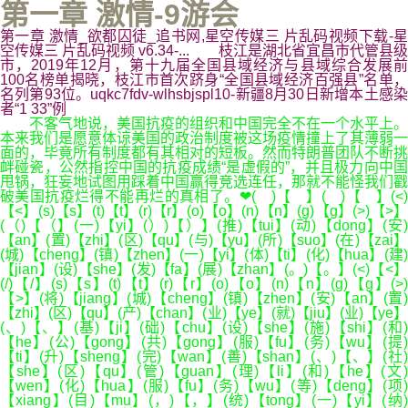
第一章 激情-9游会
第一章 激情_欲都囚徒_追书网,星空传媒三 片乱码视频下载-星
空传媒三 片乱码视频 v6.34-... 枝江是湖北省宜昌市代管县级
市，2019年12月，第十九届全国县域经济与县域综合发展前
100名榜单揭晓，枝江市首次跻身“全国县域经济百强县”名单，
名列第93位。uqkc7fdv-wlhsbjspl10-新疆8月30日新增本土感染
者“1 33”例
不客气地说，美国抗疫的组织和中国完全不在一个水平上。
本来我们是愿意体谅美国的政治制度被这场疫情撞上了其薄弱一
面的，毕竟所有制度都有其相对的短板。然而特朗普团队不断挑
衅碰瓷，公然指控中国的抗疫成绩“是虚假的”，并且极力向中国
甩锅，狂妄地试图用踩着中国赢得竞选连任，那就不能怪我们戳
破美国抗疫烂得不能再烂的真相了。❤( )【 】( )【 】(<)
【<】(s)【s】(t)【t】(r)【r】(o)【o】(n)【n】(g)【g】(>)【>】
(（)【（】(一)【yi】(）)【）】(推)【tui】(动)【dong】(安)
【an】(置)【zhi】(区)【qu】(与)【yu】(所)【suo】(在)【zai】
(城)【cheng】(镇)【zhen】(一)【yi】(体)【ti】(化)【hua】(建)
【jian】(设)【she】(发)【fa】(展)【zhan】(。)【。】(<)【<】
(/)【/】(s)【s】(t)【t】(r)【r】(o)【o】(n)【n】(g)【g】(>)
【>】(将)【jiang】(城)【cheng】(镇)【zhen】(安)【an】(置)
【zhi】(区)【qu】(产)【chan】(业)【ye】(就)【jiu】(业)【ye】
(、)【、】(基)【ji】(础)【chu】(设)【she】(施)【shi】(和)
【he】(公)【gong】(共)【gong】(服)【fu】(务)【wu】(提)
【ti】(升)【sheng】(完)【wan】(善)【shan】(、)【、】(社)
【she】(区)【qu】(管)【guan】(理)【li】(和)【he】(文)
【wen】(化)【hua】(服)【fu】(务)【wu】(等)【deng】(项)
【xiang】(目)【mu】(，)【，】(统)【tong】(一)【yi】(纳)