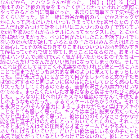
なんだから」とハツミさんが言った。【增】¡【疑】※【似】
僕はそのとき彼の言葉をまったく信じなかったけれどc実際に
やってみると本当に簡単だった。あまりに簡単すぎて気が抜け
るくらいだった。彼と一緒に渋谷か新宿のバーだかスナックだ
かに入って店はだいたいいつもきまっていたc適当な女の子の
二人連れをみつけて話をし世界は二人づれの女の子で充ちてい
たc酒を飲みcそれからホテルに入ってセックスした。とにかく
彼は話がうまかった。べつに何かたいしたことを話すわけでも
ないのだがc彼が話していると女の子たちはみんな大抵ぼおっ
と感心してcその話にひきずりこまれcついついお酒を飲みすぎ
て酔払ってcそれで彼と寝てしまうことになるのだ。おまけに
彼はハンサムでc親切でcよく気が利いたからc女の子たちは一
緒にいるだけでなんだかいい気持になってしまうのだ。そして
cこれは僕としてはすごく不思議なのだけれどc彼と一緒にいる
ことで僕までがどうも魅力的な男のように見えてしまうらしか
った。僕が永沢さんにせかされて何かをしゃべると女の子たち
は彼に対するのと同じように僕の話にたいしてひどく感心した
り笑ったりしてくれるのである。全部永沢さんの魔力のせいな
のである。まったくたいした才能だなあと僕はそのたびに感心
した。こんなのに比べればcキズキの座談の才なんて子供だま
しのようなものだった。まるでスケールがちがうのだ。それで
も永沢さんのそんな能力にまきこまれながらもc僕はキズキの
ことをとても優しく思った。キズキは本当に誠実な男だったん
だなと僕はあらためて思った。彼は自分のそんなささやかな才
能を僕と直子だけのためにとっておいてくれたのだ。それに比
べると永沢さんはその圧倒的な才能をゲームでもやるみたいに
あたりにばらまいていた。だいたい彼は前にいる女の子たちと
本気で寝たがっているというわけではないのだ。彼にとつては