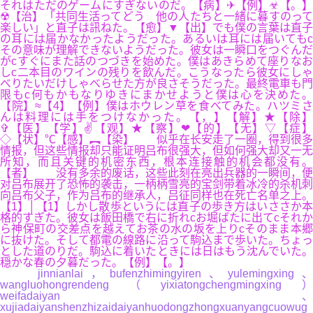
それはただのゲームにすぎないのだ。【病】✈【例】☣【。】
☢【治】「共同生活ってどう 他の人たちと一緒に暮すのって
楽しい」と直子は訊ねた。【愈】▼【出】でも僕の言葉は直子
の耳には届かなかったようだった。あるいは耳には届いてもc
その意味が理解できないようだった。彼女は一瞬口をつぐんだ
がcすぐにまた話のつづきを始めた。僕はあきらめて座りなお
しc二本目のワインの残りを飲んだ。こうなったら彼女にしゃ
べりたいだけしゃべらせた方が良さそうだった。最終電車も門
限もc何もかもなりゆきにまかせようと僕は心を決めた。
【院】≈【4】【例】僕はホウレン草を食べてみた。ハツミさ
んは料理には手をつけなかった。【，】【解】★【除】
✞【医】【学】✌【观】★【察】❤【的】【无】▽【症】
◇【状】℃【感】︻【染】 似乎在长安走了一圈，得到很多
情报，但这些情报却只能证明吕布很强大，但如何强大却又一无
所知，而且关键的机密东西，根本连接触的机会都没有。
【者】 没有多余的废话，这些此刻在亮出兵器的一瞬间，便
对吕布展开了恐怖的袭击，一柄柄雪亮的宝剑带着冰冷的杀机刺
向吕布父子，作为吕布的继承人，吕征同样也在死亡名单之上。
【1】│【1】しかし散歩というには直子の歩き方はいささか本
格的すぎた。彼女は飯田橋で右に折れcお堀ばたに出てcそれか
ら神保町の交差点を越えてお茶の水の坂を上りcそのまま本郷
に抜けた。そして都電の線路に沿って駒込まで歩いた。ちょっ
とした道のりだ。駒込に着いたときには日はもう沈んでいた。
穏かな春の夕暮だった。【例】【。】
jinnianlai，bufenzhimingyiren、yulemingxing、
wangluohongrendeng（yixiatongchengmingxing）
weifadaiyan、
xujiadaiyanshenzhizaidaiyanhuodongzhongxuanyangcuowug