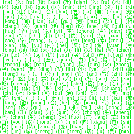
【na】(入)【ru】(所)【suo】(迁)【qian】(入)【ru】(地)【di】
(区)【qu】(国)【guo】(民)【min】(经)【jing】(济)【ji】(和)
【he】(社)【she】(会)【hui】(发)【fa】(展)【zhan】(规)
【gui】(划)【hua】(、)【、】(国)【guo】(土)【tu】(空)
【kong】(间)【jian】(规)【gui】(划)【hua】(及)【ji】(相)
【xiang】(关)【guan】(建)【jian】(设)【she】(规)【gui】(划)
【hua】(予)【yu】(以)【yi】(重)【zhong】(点)【dian】(支)
【zhi】(持)【chi】(和)【he】(优)【you】(先)【xian】(保)
【bao】(障)【zhang】(。)【。】(统)【tong】(筹)【chou】(县)
【xian】(域)【yu】(内)【nei】(资)【zi】(源)【yuan】(禀)
【bing】(赋)【fu】(大)【da】(力)【li】(发)【fa】(展)【zhan】
(特)【te】(色)【se】(优)【you】(势)【shi】(产)【chan】(业)
【ye】(，)【，】(全)【quan】(力)【li】(提)【ti】(升)
【sheng】(搬)【ban】(迁)【qian】(群)【qun】(众)【zhong】
(稳)【wen】(定)【ding】(就)【jiu】(业)【ye】(质)【zhi】(量)
【liang】(。)【。】(将)【jiang】(安)【an】(置)【zhi】(社)
【she】(区)【qu】(纳)【na】(入)【ru】(所)【suo】(在)【zai】
(城)【cheng】(镇)【zhen】(社)【she】(区)【qu】(治)【zhi】
(理)【li】(体)【ti】(系)【xi】(，)【，】(创)【chuang】(新)
【xin】(社)【she】(区)【qu】(治)【zhi】(理)【li】(模)【mo】
(式)【shi】(，)【，】(建)【jian】(立)【li】(开)【kai】(放)
【fang】(融)【rong】(合)【he】(现)【xian】(代)【dai】(社)
【she】(区)【qu】(，)【，】(推)【tui】(动)【dong】(搬)
【ban】(迁)【qian】(群)【qun】(众)【zhong】(生)【sheng】
(产)【chan】(生)【sheng】(活)【huo】(方)【fang】(式)【shi】
(由)【you】(农)【nong】(民)【min】(向)【xiang】(市)【shi】
(民)【min】(转)【zhuan】(变)【bian】(。)【。】(促)【cu】
(进)【jin】(城)【cheng】(镇)【zhen】(居)【ju】(民)【min】