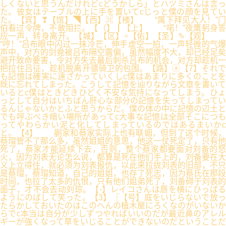
しくないと思うんだけれどcどうかしら」とハツミさんは言っ
た。彼女はテーブルの上に手を置いてcじっと僕の顔を見てい
た。【宾】❣【馆】◥【西】⌘【楼】 “属下拜见大人！”门
伯看过令牌，不敢阻拦。【（】┃【上】 “喏！”夜鹰躬身答
应一声，转身离开。【城】【区】÷【佑】【圣】✎【观】
“哼！”吕布眼中闪过一抹冷芒，伸手虚空一拍，一声轻微的气爆
声中，对方的剑竟被吕布隔空震偏，虽然幅度不大，却已经足矣
避开致命要害，令对方失去最后刺杀吕布的机会，对方却趁机一
把拉住吕征，趁机脱离开骠骑卫的包围。【路】ⓐ【7】それで
も記憶は確実に遠ざかっていくしc僕はあまりに多くのことを
既に忘れてしまった。こうして記憶を辿りながら文章を書いて
いるとc僕はときどきひどく不安な気持になってしまう。ひょ
っとして自分はいちばん肝心な部分の記憶を失ってしまってい
るんじゃないかとふと思うからだ。僕の体の中に記憶の辺土と
でも呼ぶべき暗い場所があってc大事な記憶は全部そこにつも
ってやわらかい泥と化してしまっているのではあるまいかc
と。【4】 蒯家和蔡家实际上也有联姻，但到了这个时候，
蔡瑁管不了那么多，虽然姐姐的意思，他这一仗死定了，只有他
死了，蔡家才能延续下去，否则，整个蔡家都要面对刘备的怒
火，因为刘表无论怎么说，都算是死在他们手上的，刘备要在大
义上立得住，就必须为刘表报仇，以此来拉拢刘表的旧部，不只
是蔡瑁，蔡瑁知道，自己的姐姐，也存了死志，因为蔡氏在那段
时间，也拉了太多的仇恨，只有他们姐弟死了，刘备碍于刘表的
面子，才不会去动刘琮。【-】レイコさんは唇を横にひっぱる
ようにのばして笑った。【3】〖【号】庭をいじらないで放っ
たらかしておいたのはこのへんの植木屋にろくなのがいないか
らでc本当は自分が少しずつやればいいのだが最近鼻のアレル
ギーが強くなって草をいじることができないのだということだ