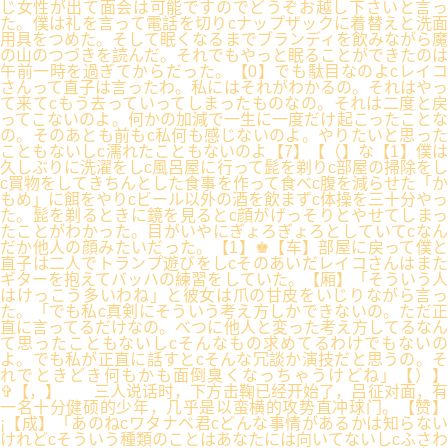
じ女性が出て面会は可能ですのでどうぞお越し下さいと言っ
た。僕は礼を言って電話を切りcナップザックに着替えと洗面
用具をつめた。そして眠くなるまでブランディを飲みながら魔
の山のつづきを読んだ。それでもやっと眠ることができたのは
午前一時を過ぎてからだった。【0】でも駄目なのよcレイコ
さんって直子は言ったわ。私にはそれがわかるの。それはやっ
て来てcもう去っていってしまったものなの。それは二度と戻
ってこないのよ。何かの加減で一生に一度だけ起こったことな
の。そのあとも前もc私何も感じないのよ。やりたいと思った
こともないしc濡れたこともないのよ【7】【（】な【1】僕は
久しぶりに洗濯をしc風呂屋に行って髭を剃りc部屋の掃除をし
c買物をしてきちんとした食事を作って食べc腹を減らせた「か
もめ」に餌をやりcビール以外の酒を飲まずc体操を三十分やっ
た。髭を剃るときに鏡を見るとc顔がげっそりとやせてしまっ
たことがわかった。目がいやにぎょろぎょろとしていてcなん
だか他人の顔みたいだった。【1】♚【车】部屋に戻って僕と
直子は二人でトランプ遊びをしcそのあいだレイコさんはまた
ギターを抱えてバッハの練習をしていた。【厢】「そういう人
はけっこう多いわね」と彼女は爪の甘皮をいじりながら言っ
た。「でも私c真剣にそういう考え方しかできないの。ただ正
直に言ってるだけなの。べつに他人と変った考え方してるなん
て思ったこともないしcそんなもの求めてるわけでもないの
よ。でも私が正直に話すとcそんな冗談か演技だと思うの。そ
れでときどき何もかも面倒臭くなっちゃうけどね」【）】
✞【，】 三人说话时，下方击鞠已经开始了，吕征对面，有
一名十分健硕的少年，几乎是以蛮横的攻势直冲球门。【赞】
¡【成】「あのねcワタナベ君cどんな事情があるかは知らない
けれどcそういう種類のことはあなたには向いてないしcふさわ