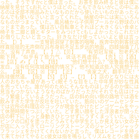
った。そうですかcと僕は言った。お茶を飲み終ると彼は僕に
納屋を見せてcお礼というほどのこともできないがcこの中にあ
るのは全部不用品みたいなものだから使いたいものがあったら
なんでも使いなさいと言ってくれた。納屋の中には実にいろん
なものがつまっていた。風呂桶から子供用プールから野球のバ
ッドまであった。僕は古い自転車とそれほど大きくない食卓と
椅子を二脚と鏡とギターをみつけてcもしよかったらこれだけ
お借りしたいと言った。好きなだけ使っていいよと彼は言っ
た。【）】 一支弩箭洞穿了刺客的咽喉，疾奔中的刺客就这
样直挺挺的无声倒在吕布身前不足五步远的地面，四肢抽搐了几
次，没有了声息。【，】△【贝】 “有劳冠军侯，恕老朽不
能下拜。”似乎有了些力气，说话不再虚弱。【壳】☑【酒】
☠【店】✍【（】↖【钱】 “他们想干什么？”张鲁面色有些
发白，没有任何攻城器械的情况下，他不知道这些人究竟想干什
么。【塘】【区】☒【学】【正】 “丧家之犬，翻手可灭！”
陈珪傲然道。【街】【5】【3】→【7】【-】店のとなりには大
人のおもちゃ屋があってc眠そうな目をした中年男が妙な性具
を売っていた。誰が何のためにそんなものほしがるのか僕には
見当もつかないようなものばかりだったがcそれでも店はけっ
こう繁盛しているようだった。店の斜め向い側の路地では酒を
飲みすぎた学生が反吐を吐いていた。筋向いのゲームセンター
では近所の料理店のコックが現金をかけたビンゴゲームをやっ
て休憩時間をつぶしていた。どす黒い顔をした浮浪者が閉った
店の軒下にじっと身動きひとつせずにうずくまっていた。淡い
ピンクの口紅を塗ったどうみても中学生としか見えない女の子
が店に入ってきてローリングストーンズのジャンピンジャック
フラッシェをかけてくれないかと言った。僕はレコードを持っ
て来てかけてやるとc彼女は指を鳴らしてリズムをとりc腰を振