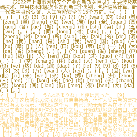
《2022年上海市网络安全产业创新攻关目录》主要涉及基
础技术、应用技术和服务业态创新三个类别，包括隐私计算、新
一代数字身份认证、人工智能安全等15个方向。➳( )【 】
( )【 】(3)【3】(9)【9】(7)【7】(万)【wan】(的)【de】(增)
【zeng】(量)【liang】(位)【wei】(居)【ju】(全)【quan】(国)
【guo】(各)【ge】(城)【cheng】(市)【shi】(第)【di】(五)
【wu】(。)【。】(同)【tong】(时)【shi】(，)【，】(郑)
【zheng】(州)【zhou】(所)【suo】(在)【zai】(的)【de】(河)
【he】(南)【nan】(是)【shi】(我)【wo】(国)【guo】(户)
【hu】(籍)【ji】(人)【ren】(口)【kou】(第)【di】(一)【yi】(大)
【da】(省)【sheng】(，)【，】(全)【quan】(省)【sheng】(户)
【hu】(籍)【ji】(人)【ren】(口)【kou】(过)【guo】(亿)【yi】
(，)【，】(常)【chang】(住)【zhu】(人)【ren】(口)【kou】
(也)【ye】(达)【da】(到)【dao】(了)【le】(9)【9】(8)【8】(8)
【8】(3)【3】(万)【wan】(人)【ren】(，)【，】(因)【yin】
(此)【ci】(未)【wei】(来)【lai】(郑)【zheng】(州)【zhou】
(人)【ren】(口)【kou】(的)【de】(增)【zeng】(长)【chang】
(空)【kong】(间)【jian】(仍)【reng】(很)【hen】(大)【da】
(。)【。】
✔【 】♂【 】「うんcあまりね」と僕は言った。【9】
士林关于这场刺杀风波虽然闹得沸沸扬扬，但作为受害者的曹操
却没有太多表示，他知道这个亏，自己只能无奈的吞在肚子里，
那日在收到吕布恐吓信少有失控之后，开始默默地舔舐伤口，这
场刺杀，对曹操带来的打击几乎是毁灭性的，高层文武重臣中损
失了陈群已经让他心痛，但相比这个，整个基层官员体系被吕布
彻底瘫痪，更是将曹操弄得焦头烂额，然而事情远远没有结束。
【月】☒【2】【8】直子はソファーの上で脚を組みなおした。
【日】웃【：】【k】¿【3】僕は食事のあとで電話をすると同