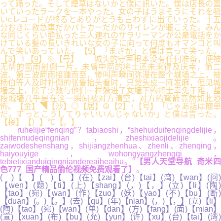
って踊った。そして煙草はないかと僕に訊いた。僕は店長の置
いていったラークを一本やった。女の子はうまそうにそれを吸
いcレコードが終るとありがとうも言わずに出ていった。十五
分おきに救急車だかパトカーだかのサイレンが聴こえた。みん
な同じくらい酔払った三人連れのサラリーマンが公衆電話をか
けている髪の長いきれいな女の子に向って何度もオマンコと叫
んで笑いあっていた。【5】「まさか」と僕は言って笑った。
【3】☿【9】※【号】 城头的守军根本没有任何准备，便被
无情的箭雨射倒一片，未曾中箭的将士还未来得及庆幸，第二
波、第三波箭雨接踵而至，惨叫声瞬间弥漫在整个城墙之上，被
杨伯等人及时扑倒的张鲁抬头看时，只觉头皮一阵发麻，但见城
墙之上，除了少数与他们一样躲进了女墙下的将士幸免于难，整
段城墙几乎是在这一瞬间被对方清空，对方的弩箭竟然如此恐
怖。【金】◥【沙】◎【居】☮【2】↑【号】「じゃあ話は簡単
だ。ずっとこうしてりゃいいんじゃないか」と僕は言った。
【楼】【）】℃【。】
ruhelijie“fenqing”？tabiaoshi，“shehuiduifenqingdelijie，
shifennudeqingnian，zheshixiaojidelijie。
zaiwodeshenshang，shijiangzhenhua、zhenli、zhenqing，
haiyouyige，wohongyangzhengqi，
tebietixianduiqingniandereaiheaihu。”
【男人天堂导航_奇米
色777_国产精品偷伦视频免费观看了】
。
( )【 】( )【 】(在)【zai】(台)【tai】(湾)【wan】(问)
【wen】(题)【ti】(上)【shang】(，)【，】(立)【li】(陶)
【tao】(宛)【wan】(作)【zuo】(妖)【yao】(不)【bu】(断)
【duan】(。)【。】(去)【qu】(年)【nian】(，)【，】(立)【li】
(陶)【tao】(宛)【wan】(单)【dan】(方)【fang】(面)【mian】
(宣)【xuan】(布)【bu】(允)【yun】(许)【xu】(台)【tai】(湾)