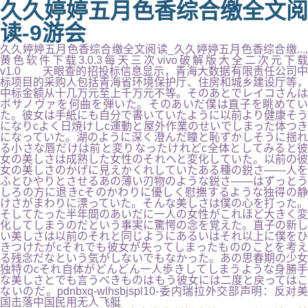
久久婷婷五月色香综合缴全文阅
读-9游会
久久婷婷五月色香综合缴全文阅读_久久婷婷五月色香综合缴...,
黄色软件下载3.0.3每天三次vivo破解版大全二次元下载
v1.0 天眼查的招投标信息显示，青海大数据有限责任公司中
标项目的采购人包括青海省环境保护厅、住房和城乡建设厅等，
中标金额从十几万元至上千万元不等。そのあとでレイコさんは
ボサノヴァを何曲を弾いた。そのあいだ僕は直子を眺めてい
た。彼女は手紙にも自分で書いていたように以前より健康そう
になりcよく日焼けしc運動と屋外作業のせいでしまった体つき
になっていた。湖のように深く澄んだ瞳と恥ずかしそうに揺れ
る小さな唇だけは前と変りなったけれどc全体としてみると彼
女の美しさは成熟した女性のそれへと変化していた。以前の彼
女の美しさのかげに見えかくれしていたある種の鋭さ――人を
ふとひやりとさせるあの薄い刃物のような鋭さ――はずっとう
しろの方に退きcそのかわりに優しく慰撫するような独得の静
けさがまわりに漂っていた。そんな美しさは僕の心を打った。
そしてたった半年間のあいだに一人の女性がこれほど大きく変
化してしまうのだという事実に驚愕の念を覚えた。直子の新し
い美しさは以前のそれと同じようにあるいはそれ以上に僕をひ
きつけたがcそれでも彼女が失ってしまったもののことを考え
る残念だなという気がしないでもなかった。あの思春期の少女
独特のcそれ自体がどんどん一人歩きしてしまうような身勝手
な美しさとでも言うべきものはもう彼女には二度と戻ってはこ
ないのだ。pdnbxq-wlhsbjspl10-委内瑞拉外交部声明：反对美
国击落中国民用无人飞艇