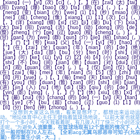
【xiang】(一)【yi】(次)【ci】(，)【，】(在)【zai】(太)【tai】
(阳)【yang】(爆)【bao】(发)【fa】(期)【qi】(，)【，】(能)
【neng】(变)【bian】(为)【wei】(1)【1】(秒)【miao】(内)
【nei】(成)【cheng】(像)【xiang】(1)【1】(次)【ci】(，)
【，】(详)【xiang】(细)【xi】(记)【ji】(录)【lu】(下)【xia】
(太)【tai】(阳)【yang】(活)【huo】(动)【dong】(的)【de】
(整)【zheng】(个)【ge】(过)【guo】(程)【cheng】(。)【。】
(甘)【gan】(为)【wei】(群)【qun】(介)【jie】(绍)【shao】(，)
【，】(“)【“】(夸)【kua】(父)【fu】(一)【yi】(号)【hao】(”)
【”】(在)【zai】(全)【quan】(年)【nian】(的)【de】(绝)
【jue】(大)【da】(部)【bu】(分)【fen】(时)【shi】(间)
【jian】(可)【ke】(以)【yi】(2)【2】(4)【4】(小)【xiao】(时)
【shi】(不)【bu】(间)【jian】(断)【duan】(对)【dui】(日)
【ri】(观)【guan】(测)【ce】(。)【。】(仅)【jin】(仅)【jin】
(在)【zai】(每)【mei】(年)【nian】(5)【5】(至)【zhi】(8)
【8】(月)【yue】(，)【，】(每)【mei】(天)【tian】(会)【hui】
(有)【you】(短)【duan】(暂)【zan】(时)【shi】(间)【jian】
(进)【jin】(入)【ru】(地)【di】(球)【qiu】(的)【de】(阴)
【yin】(影)【ying】(，)【，】(“)【“】(休)【xiu】(息)【xi】(”)
【”】(最)【zui】(长)【chang】(的)【de】(一)【yi】(天)【tian】
(也)【ye】(不)【bu】(超)【chao】(过)【guo】(1)【1】(8)
【8】(分)【fen】(钟)【zhong】(。)【。】
“没想到大家这么热情，看来是憋坏了，都想出来运动运
动。”地坛体育中心主任王健指着篮球场地说，“以前大家也就是
打个一个多小时，今天我看着呢，有几拨人打了快三个小时还没
走呢。”为避免
人流聚集，在篮球场现有12个篮框的情况下，
员一般控制在70人左右。
【全彩acg无翼乌邪恶帝可知子(允巫
童) - 都市重生小说 - 大...】
。