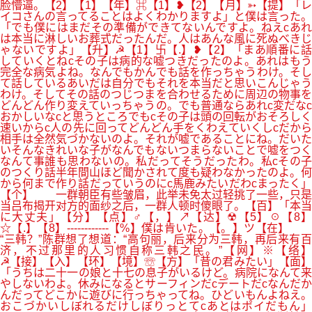
脸懵逼。【2】【1】【年】⌘【1】❥【2】【月】➳【提】「レ
イコさんの言ってることはよくわかりますよ」と僕は言った。
「でも僕にはまだその準備ができてないんですよ。ねえcあれ
は本当に淋しいお葬式だったんだ。人はあんな風に死ぬべきじ
ゃないですよ」【升】☭【1】卐【.】❥【2】「まあ順番に話
していくとねcその子は病的な嘘つきだったのよ。あれはもう
完全な病気よね。なんでもかんでも話を作っちゃうわけ。そし
て話しているあいだは自分でもそれを本当だと思いこんじゃう
わけ。そしてその話のつじつまを合わせるために周辺の物事を
どんどん作り変えていっちゃうの。でも普通ならあれc変だなc
おかしいなcと思うところでもcその子は頭の回転がおそろしく
速いからc人の先に回ってどんどん手をくわえていくしcだから
相手は全然気づかないのよ。それが嘘であることにね。だいた
いそんなきれいな子がなんでもないつまらないことで嘘をつく
なんて事誰も思わないの。私だってそうだったわ。私cその子
のつくり話半年間山ほど聞かされて度も疑わなかったのよ。何
から何まで作り話だっていうのにc馬鹿みたいだわcまったく」
【个】 一群朝臣有些皱眉，此举未免太过轻挑了一些，只是
当吕布揭开对方的面纱之后，一群人顿时傻眼了。【百】「本当
に大丈夫」【分】【点】♂【，】↗【达】☢【5】☉【8】
☆【.】【8】------------【%】僕は肯いた。【。】ツ【在】
“三韩？”陈群想了想道：“高句丽，后来分为三韩，再后来有百
济，不过那里的人习惯自称三韩之民。”【网】※【络】
☭【接】【入】【环】【境】☏【方】「昔の君みたい」【面】
「うちは二十一の娘と十七の息子がいるけど。病院になんて来
やしないわよ。休みになるとサーフィンだcデートだcなんだか
んだってどこかに遊びに行っちゃってね。ひどいもんよねえ。
おこづかいしぼれるだけしぼりっとてcあとはポイだもん」