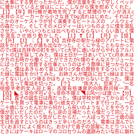
に大事にする男だったからだ。僕が言葉を失って空しくベッド
に腰かけていると彼はにこにこしながら僕を慰めてくれた。
【1】【年】飛行機が着地を完了すると禁煙のサインが消えc
天井のスピーカーから小さな音でbg流れはじめた。それはど
こかのオーケストラが甘く演奏するビートルズの ノルウェイ
の森だった。そしてそのメロディーはいつものように僕を混乱
させた。いやcいつもとは比べものにならないくらい激しく僕
を混乱させ揺り動かした。【1】❣【2】【月】ღ【提】
√【升】【1】〖【.】✞【4】吉祥寺の駅から緑のアパートに電
話をかけてみたが誰も出なかった。とくにやることもなかった
のでc僕は吉祥寺の町を歩いてc大学に通いながらやれるアルバ
イトの口を探してみた。僕は土日が一日あいていてc月水木は
夕方の五時から働くことができたがc僕のそんなスケジュール
にぱったりと合致する仕事というのはそう簡単に見つからなか
った。僕はあきらめて家に戻りc夕食の買物をするついでにま
た緑に電話をかけてみた。お姉さんが電話に出てc緑はまだ帰
ってないしcいつ帰るかはちょっとわからないと言った。僕は
礼を言って電話を切った。【个】 “陈大人，您来了。”一名
徐娘半老的女人迎上来，态度有些谦卑的向陈群问候一声。
【百】◣ミ非你不可↙╬↘非你不嫁ミ◥ぷ风≈☆ば度☆≈【分】
【点】直子の誕生日は雨だった。僕は学校が終ってから近くで
ケーキを買って電車に乗りc彼女のアパートまで行った。一応
二十歳になったんだから何かしら祝いのようなことをやろうと
僕が言いだしたのだ。もし逆の立場だったら僕だって同じこと
を望むだろうという気がしたからだ。一人ぼっちで二十歳の誕
生日を過すというのはきっと辛いものだろう。電車は混んでい
てcおまけによく揺れた。おかげで直子の部屋にたどりついた
ときにはケーキはローマのコロセウムの遺跡みたいな形に崩れ