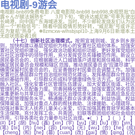
电视剧-9游会
电视剧-bnb89免费电影 八度电影院-bnb98 bnb998,央视怒批“白
露ゃんが腿法娴熟を” 3月下旬，“歌诗达威尼斯”号率先驶出
长崎港，向中国广东海域进发。当时，不少邮轮发烧友们认为这
是一个“积极信号”：随着中国疫情形势好转，“威尼斯”号或许正
在为复航“热身”。❅8zmcxw-wlhsbjspl10-上海9月6日新增本土
无症状感染者1例
（十七）创新社区治理模式。
按照宜城则城、宜乡则乡
则，加快构建以基层党组织为核心的安置社区组织体系。加强安
置社区党组织建设，强化政治功能和组织功能，更好发挥党组织
在社区治理中的领导作用，充分发挥党员先锋模范作用。新设立
居民委员会的，应根据搬迁人口城镇落户进度和居住格局，科学
确定居民委员会规模和辖区范围，推动居民委员会“应建尽建”。
确需保留村民委员会的，应妥善做好村民委员会调整工作。加强
安置社区基层群众性自治组织规范化建设，发挥基层群众性自治
组织基础作用，引导群众形成科学健康绿色生活方式，促进居民
融入社区。强化安置社区管理队伍建设，加大安置区街道、社区
管理机构人员配备力度。完善网格化管理，加强安置区地名信息
采集更新与共享应用，强化社区治理信息化建设，提高应急反应
能力和管理服务水平。畅通搬迁群众诉求表达、利益协调、权益
保障渠道，加强对重点人群的帮扶救助、法律援助、心理疏导。
加强对事实无人抚养儿童关心关爱，切实加强其教育就学和基本
生活保障。充分发挥工会、共青团、妇联等群团组织和社会组织
作用，引导各类社会力量参与社区治理。●( )【 】( )【 】
(#)【#】(胡)【hu】(鑫)【xin】(宇)【yu】(录)【lu】(音)【yin】
(笔)【bi】(内)【nei】(容)【rong】(无)【wu】(合)【he】(成)
【cheng】(和)【he】(篡)【cuan】(改)【gai】(情)【qing】(况)