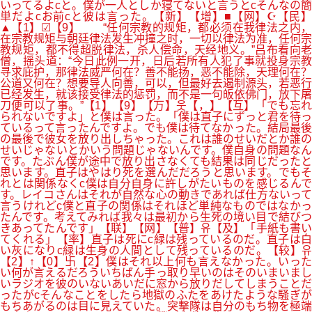
いってるよcと。僕が一人としか寝てないと言うとcそんなの簡
単だよcお前cと彼は言った。【新】【增】■【网】☪【民】
▲【1】☑【9】 “任何宗教的规矩，都必须在我律法之内，
在宗教规矩与朝廷律法发生冲撞之时，一切以律法为准，任何宗
教规矩，都不得超脱律法，杀人偿命，天经地义。”吕布看向老
僧，摇头道：“今日此例一开，日后若所有人犯了事就投身宗教
寻求庇护，那律法威严何在？善不能扬，恶不能除，天理何在？
公道又何在？想要导人向善，可以，但最好去遏制源头，若恶行
已经发生，就该接受律法的惩罚，而不是一句皈依佛门，放下屠
刀便可以了事。”【1】【9】【万】웃【，】【互】「でも忘れ
られないですよ」と僕は言った。「僕は直子にずっと君を待っ
ているって言ったんですよ。でも僕は待てなかった。結局最後
の最後で彼女を放り出しちゃった。これは誰のせいだとか誰の
せいじゃないとかいう問題じゃないんです。僕自身の問題なん
です。たぶん僕が途中で放り出さなくても結果は同じだったと
思います。直子はやはり死を選んだだろうと思います。でもそ
れとは関係なくc僕は自分自身に許しがたいものを感じるんで
す。レイコさんはそれが自然な心の動きであれば仕方ないって
言うけれどc僕と直子の関係はそれほど単純なものではなかっ
たんです。考えてみれば我々は最初から生死の境い目で結びつ
きあってたんです」【联】【网】【普】유【及】「手紙も書い
てくれる」【率】直子は死にc緑は残っているのだ。直子は白
い灰になりc緑は生身の人間として残っているのだ。【较】유
【2】↑【0】卐【2】僕はそれ以上何も言えなかった。いった
い何が言えるだろういちばん手っ取り早いのはそのいまいまし
いラジオを彼のいないあいだに窓から放りだしてしまうことだ
ったがcそんなことをしたら地獄のふたをあけたような騒ぎが
もちあがるのは目に見えていた。突撃隊は自分のもち物を極端