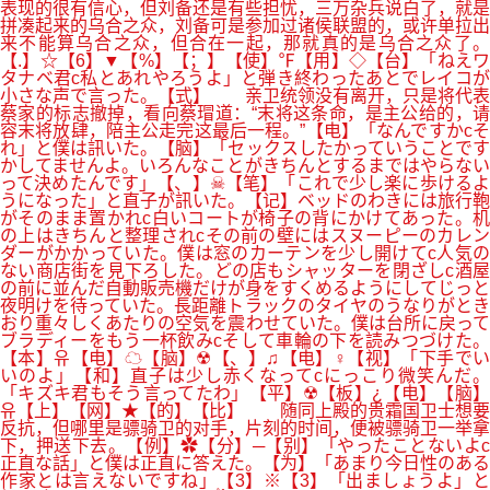
表现的很有信心，但刘备还是有些担忧，三万杂兵说白了，就是
拼凑起来的乌合之众，刘备可是参加过诸侯联盟的，或许单拉出
来不能算乌合之众，但合在一起，那就真的是乌合之众了。
【.】☆【6】▼【%】【；】【使】℉【用】◇【台】「ねえワ
タナベ君c私とあれやろうよ」と弾き終わったあとでレイコが
小さな声で言った。【式】 亲卫统领没有离开，只是将代表
蔡家的标志撤掉，看向蔡瑁道：“末将这条命，是主公给的，请
容末将放肆，陪主公走完这最后一程。”【电】「なんですかcそ
れ」と僕は訊いた。【脑】「セックスしたかっていうことです
かしてませんよ。いろんなことがきちんとするまではやらない
って決めたんです」【、】☠【笔】「これで少し楽に歩けるよ
うになった」と直子が訊いた。【记】ベッドのわきには旅行鞄
がそのまま置かれc白いコートが椅子の背にかけてあった。机
の上はきちんと整理されcその前の壁にはスヌーピーのカレン
ダーがかかっていた。僕は窓のカーテンを少し開けてc人気の
ない商店街を見下ろした。どの店もシャッターを閉ざしc酒屋
の前に並んだ自動販売機だけが身をすくめるようにしてじっと
夜明けを待っていた。長距離トラックのタイヤのうなりがとき
おり重々しくあたりの空気を震わせていた。僕は台所に戻って
ブラディーをもう一杯飲みcそして車輪の下を読みつづけた。
【本】유【电】☁【脑】☢【、】♫【电】♀【视】「下手でい
いのよ」【和】直子は少し赤くなってcにっこり微笑んだ。
「キズキ君もそう言ってたわ」【平】☢【板】¿【电】【脑】
유【上】【网】★【的】【比】 随同上殿的贵霜国卫士想要
反抗，但哪里是骠骑卫的对手，片刻的时间，便被骠骑卫一举拿
下，押送下去。【例】✿【分】─【别】「やったことないよc
正直な話」と僕は正直に答えた。【为】「あまり今日性のある
作家とは言えないですね」【3】※【3】「出ましょうよ」と