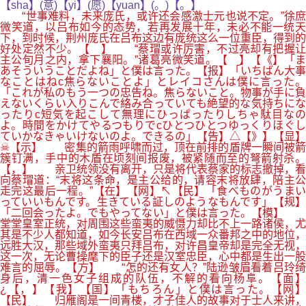
【sha】(意)【yi】(愿)【yuan】(。)【。】
“世事难料，未来庞氏，或许还会感激士元也说不定。”徐庶
微笑道，以吕布如今的态势，若再发展十年，未必不能一统天
下，到时候，荆州庞氏在吕布这边有庞统这么一位重臣，得到的
好处定然不少。【 】 “蔡瑁或许厉害，不过亮却有把握让
主公旬月之内，拿下襄阳。”诸葛亮微笑道。【 】【《】「ま
あそういうことだよね」と僕は言った。【报】「いちばん大事
なことはねc焦らないことよ」とレイコさんは僕に言った。
「これが私のもう一つの忠告ね。焦らないこと。物事が手に負
えないくらい入りこんで絡み合っていても絶望的な気持ちにな
ったりc短気を起こして無理にひっぱったりしちゃ駄目なの
よ。時間をかけてやるつもりでcひとつひとつゆっくりほぐし
ていかなきゃいけないのよ。できるの」【告】△【》】【显】
☠【示】 密集的箭雨呼啸而过，顶在前排的盾牌一瞬间被箭
簇钉满，手中的木盾在顷刻间报废，被紧随而至的弩箭射杀。
【，】 亲卫统领没有离开，只是将代表蔡家的标志撤掉，看
向蔡瑁道：“末将这条命，是主公给的，请容末将放肆，陪主公
走完这最后一程。”【在】【网】↖【民】「食べものがうまい
っていいもんです。生きている証しのようなもんです」【规】
「二回会ったよ。でもやってない」と僕は言った。【模】
堂堂皇室正统，对周围这些蛮夷的威慑力却比不上一路诸侯，尤
其是不少人都知道，如今长安吕布在西域一众番邦之中的地位，
远胜大汉，那些域外蛮夷只拜吕布，对许昌皇帝却是完全无视，
这一次，无论曹操麾下的臣子还是汉室忠臣，心中都是生出一股
难言的屈辱。【方】 “怎的还有女人？”陆逊皱眉看着吕玲绮
身后，清一色女子组成的队伍，不解的看向杨阜。【面】
¿【，】【我】【国】「もちろん」と僕は言った。【网】
【民】 归雁阁是一间青楼，才子佳人的故事对于士人来讲，