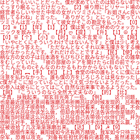
はどうでもいいことだった。僕が求めていたのは知らない町で
ぐっすり眠ることだけだった。【2】帰り際にビリヤード場の
経営者らしいやせた中年の女がハツミさんに「お姐さんc良い
筋してるわね」と言った。「ありがとう」とにっこり笑ってハ
ツミさんは言った。そして彼女がそこの勘定を払った。【0】
【2】✯【1】【年】【1】【2】僕は笑って三杯めのウォッカト
ニックを飲み干した。【月】ღ【提】〗【升】【1】☮【.】
【0】유【个】【小】©【时】※永不言爱※【。】웃【网】
「いやcとくにそういうわけではないんです」と僕は少し考え
てからそう答えた。「ただなんとなくそれ以来玉撞きをする機
会がなかったんです。それだけのことですよ」【民】【使】小
柄な方の女の子は日本酒をちびちびと飲みながら足もとの雑草
をむしっていた。「彼の部屋のドアを開けたらc目の前でやっ
てたんだものcそんなのわかるもわかからないもないでしょ
う」【用】︻【手】【机】【上】食堂の中の誰もとくに僕には
注意を払わなかった。誰も僕の方をじろじろとは見なかったし
c僕がそこに加っていることにさえ気づかないようだった。僕
の参入は彼らにとってはごく自然な出来事であるようだった。
【网】「こういうのなら全然大丈夫なの」【的】【比】
“子真，扶我起来。”郑玄目光亮了一些。【例】 这个问题，
也是最近庞统无意间看琢磨吕布折腾吕征的时候发现的，吕布教
育吕征的法子很奇特，至少在这个时代看来，有些不着调，不会
强迫告诉吕征你该怎么做，但却会用各种方法告诉你你是错的，
击鞠当时就是这么兴起的，让吕征自己去带领小伙伴们完，并为
他树立对手，甚至站在对手那边帮他的对手出谋划策怎么赢，吕
征被收拾了几次渐渐琢磨出来。【达】┃【9】☭【9】 “孔
明，据细作来报，襄阳城如今还有两万精锐，我军如今只待三万
杂军，恐难以攻克。”刘备有些担忧的看向诸葛亮，虽然诸葛亮