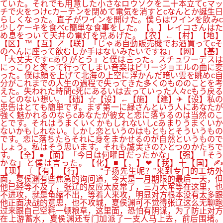
ていた。それでも用意した小さなロウソクを二十本立てcマッ
チで火をつけcカーテンを閉めて電気を消すとcなんとか誕生日
らしくなった。直子がワインを開けた。僕らはワインを飲みc
少しケーキを食べc簡単な食事をした。【。】レイコさんはた
め息をついて天井の電灯を見あげた。【农】←【村】【地】
【区】™【互】↗【联】「じゃあ自動販売機でお酒買ってcそ
のへんに座って飲むしか手はないみたいですね」【网】【基】
「大丈夫ですcありがとう」と僕は言った。スチュワーデスは
にっこりと笑って行ってしまい音楽はビリージョエルの曲に変
った。僕は顔を上げて北海の上空に浮かんだ暗い雲を眺めc自
分がこれまでの人生の過程で失ってきた多くのもののことを考
えた。失われた時間c死にあるいは去っていった人々cもう戻る
ことのない想い。【础】☆【设】←【施】【建】✈【设】私の
忠告はとても簡単です。まず第一に緑さんという人にあなたが
強く魅かれるのならcあなたが彼女と恋に落ちるのは当然のこ
とです。それはうまくいくかもしれないしcあまりうまくいか
ないかもしれない。しかし恋というのはもともとそういうもの
です。恋に落ちたらそれに身をまかせるのが自然というもので
しょう。私はそう思います。それも誠実さのひとつのかたちで
す。【全】●【面】「今日は何曜日だったかな」【强】「そう
かな」と僕は言った。【化】■【，】❤【我】十【国】✍
【现】〖【有】【行】 “子扬先生呢？”来到专门的工坊外
面，夏侯渊有些焦急的询问道，今天是一月期限的最后一天，但
他已经等不及了，张辽的反应太反常了，三万大军等在这里，也
不进攻，就是龟缩不出，等着人来攻，明显对方根本没有太多跟
他正面决战的意思，也不攻城，夏侯渊可不觉得张辽这么无聊跑
过来跟自己空耗一顿粮草，这里面，恐怕有阴谋，为了防止对方
在上游蓄水，夏侯渊还专门加派了一支人马上去，前后围堵。