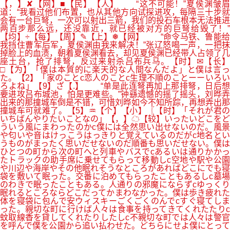
【，】✘【网】■【民】【人】 “这不可能！”夏侯渊皱眉
道：“我看过他们布置，也从其他方向试探进攻，每隔三十步就
会有一台巨弩，一次可以射出三箭，我们的投石车根本无法推进
两百步那么远，还没靠近，就已经被对方的巨弩给毁了！”
【均】÷【每】【周】✎【上】❅【网】 “命令马铁、鲁能给
我挡住曹军后军，夏侯渊由我来解决！”张辽怒喝一声，一把抹
掉脸上的血渍，朝着夏侯渊看去，却见夏侯渊已经带人占领了几
座土台，抢了排弩，反过来射杀吕布兵马。【时】✉【长】
□【为】「僕は本質的に楽天的な人間なんだよ」と僕は言っ
た。【2】「家のことc恋人のことc生理不順のことーーいろい
ろよね」【9】ざ【.】 “单是此连弩再加上那排弩，日后想
要进攻吕布城池，怕是更难些。”钟繇遗憾的摇了摇头，刘晔弄
出来的那撞城车倒是不错，可惜刘晔如今不知所踪，再想弄出那
撞城车可就难了。【5】♒【个】【小】〖【时】「それが君の
いちばんやりたいことなの」【，】☁【较】いったいどこをど
ういう風にまわったのかc僕には全然思い出せないのだ。風景
や匂いや音はけっこうはっきりと覚えているのだがc地名とい
うものがまったく思いだせないのだ順番も思いだせない。僕は
ひとつの町から次の町へと列車やバスでcあるいは通りかかっ
たトラックの助手席に乗せてもらって移動しc空地や駅や公園
や川辺や海岸やその他眠れそうなところがあればどこにでも寝
袋を敷いて眠った。交番に泊めてもらったこともあるしc墓場
のわきで眠ったこともある。人通りの邪魔にならずcゆっくり
眠れるところならどこだってかまわなかった。僕は歩き疲れた
体を寝袋に包んで安ウィスキーごくごくのんでcすぐ寝てしま
った。親切な町に行けば人々は食事を持ってきてくれたたりc
蚊取線香を貸してくれたりしたしc不親切な町では人々は警官
を呼んで僕を公園から追い払わせた。どちらにせよ僕にとって