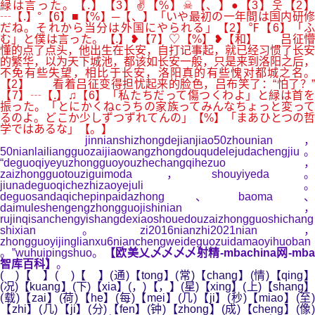
緑は言った。【.】【3】✌【%】☠【、】●【3】웃【2】
┄【.】°【6】■【%】─【、】「いや最初の一年間は国内研修
だね。それから当分は外国にやられる」【2】℉【6】「ふ
む」と僕は言った。【.】❥【7】♡【%】❥【和】 吕征懵
懂的点了点头，他出生在长安，自打记事起，就已经习惯了长安
的繁华，以为天下城池，都该如长安一般，只是来到洛阳之后，
不免有些失望，相比于长安，洛阳真的有些愧对都城之名。
【2】 看着吕征变得担忧起来的脸色，吕布笑了：“怕了？”
【7】┄【.】♫【6】「私たちだって傷つくわよ」と緑は首を
振った。「とにかくねcうちの家族ってみんなちょっと変って
るのよ。どこか少しずつずれてんの」【%】「まあひとつの哲
学ではあるな」【。】
jinnianshizhongdejianjiao50zhounian，
50nianlailiangguozaijiaowangzhongdouqudelejudachengjiu。
“deguoqiyeyuzhongguoyouzhechangqihezuo，
zaizhongguotouziguimoda，shouyiyeda。
jiunadeguoqichezhizaoyejuli。
deguosandaqichepinpaidazhong、baoma、
daimuleshengengzhongguojishinian，
rujinqisanchengyishangdexiaoshouedouzaizhongguoshichang
shixian。zi2016nianzhi2021nian，
zhongguoyijinglianxu6nianchengweideguozuidamaoyihuoban
。”wuhuipingshuo。
【欧美乂乄乄乄乄射精-mbachina网-mb
智库百科】
。
( )【 】( )【 】(通)【tong】(常)【chang】(情)【qing】
(况)【kuang】(下)【xia】(，)【，】(星)【xing】(上)【shang】
(载)【zai】(荷)【he】(每)【mei】(几)【ji】(秒)【miao】(至)
【zhi】(几)【ji】(分)【fen】(钟)【zhong】(成)【cheng】(像)