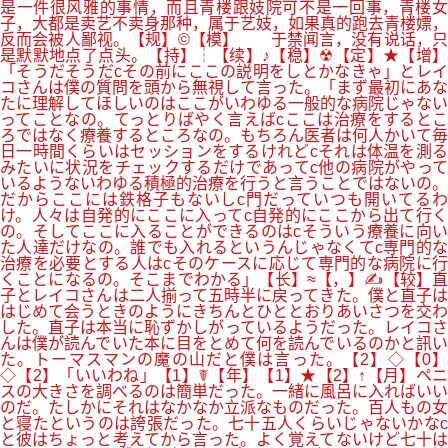
是一件很风雅的事情，而且青楼跟妓院可不是一回事，青楼女
子，大都是卖艺不卖身那种，属于艺妓，如果真的跑去青楼嫖，
反而会被人鄙视。【规】©【模】 于禁闻言，没有说话，只
是默默地点了点头。【持】┆【续】♪【稳】☢【定】★【增】
「そうだそうだcその前にここの説明をしとかなきゃ」とレイ
コさんは僕の質問を頭から無視して言った。「まず最初にあな
たに理解してほしいのはここがいわゆる一般的な病院じゃない
ってことなの。てっとりばやく言えばcここは治療をするとこ
ろではなく療養するところなの。もちろん医者は何人かいて毎
日一時間くらいはセッションをするけれどcそれは体温を測る
みたいに状況をチェックするだけであってc他の病院がやって
いるようないわゆる積極的治療を行うと言うことではないの。
だからここには鉄格子もないしc門だっていつも開いてるわ
け。人々は自発的にここに入ってc自発的にここから出て行く
の。そしてここに入ることができるのはcそういう療養に向い
た人達だけなの。誰でも入れるというんじゃなくてc専門的な
治療を必要とする人はcそのケースに応じて専門的な病院に行
くことになるの。そこまでわかる」【长】≈【，】✍【较】直
子とレイコさんは二人揃って五時半に戻ってきた。僕と直子は
はじめて会うときのようにきちんとひととおりあいさつを交わ
した。直子は本当に恥ずかしがっているようだった。レイコさ
んは僕が読んでいた本に目をとめて何を読んでいるのかと訊い
た。トーマスマンの魔の山だと僕は言った。【2】◇【0】
◇【2】「いいわね」【1】☤【年】【1】★【2】↑【月】ペニ
スの大きさを調べるのは簡単だった。一緒に風呂に入ればいい
のだ。たしかにそれはなかなか立派なものだった。百人もの女
と寝たというのは誇張だった。七十五人くらいじゃないかなc
と彼はちょっと考えてから言った。よく覚えてないけど七十は