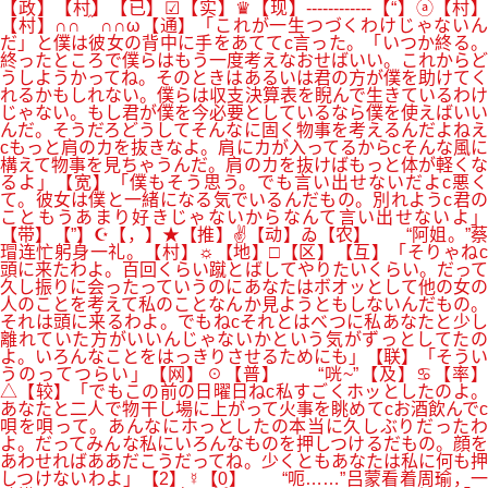
【政】【村】【已】☑【实】♛【现】------------【“】ⓐ【村】
【村】∩∩＾∩∩ω【通】「これが一生つづくわけじゃないん
だ」と僕は彼女の背中に手をあててc言った。「いつか終る。
終ったところで僕らはもう一度考えなおせばいい。これからど
うしようかってね。そのときはあるいは君の方が僕を助けてく
れるかもしれない。僕らは収支決算表を睨んで生きているわけ
じゃない。もし君が僕を今必要としているなら僕を使えばいい
んだ。そうだろどうしてそんなに固く物事を考えるんだよねえ
cもっと肩のカを抜きなよ。肩にカが入ってるからcそんな風に
構えて物事を見ちゃうんだ。肩のカを抜けばもっと体が軽くな
るよ」【宽】「僕もそう思う。でも言い出せないだよc悪く
て。彼女は僕と一緒になる気でいるんだもの。別れようc君の
こともうあまり好きじゃないからなんて言い出せないよ」
【带】【”】☪【，】★【推】✌【动】ゐ【农】 “阿姐。”蔡
瑁连忙躬身一礼。【村】☼【地】□【区】【互】「そりゃねc
頭に来たわよ。百回くらい蹴とばしてやりたいくらい。だって
久し振りに会ったっていうのにあなたはボオッとして他の女の
人のことを考えて私のことなんか見ようともしないんだもの。
それは頭に来るわよ。でもねcそれとはべつに私あなたと少し
離れていた方がいいんじゃないかという気がずっとしてたの
よ。いろんなことをはっきりさせるためにも」【联】「そうい
うのってつらい」【网】☉【普】 “咣~”【及】♋【率】
△【较】「でもこの前の日曜日ねc私すごくホッとしたのよ。
あなたと二人で物干し場に上がって火事を眺めてcお酒飲んでc
唄を唄って。あんなにホっとしたの本当に久しぶりだったわ
よ。だってみんな私にいろんなものを押しつけるだもの。顔を
あわせればああだこうだってね。少くともあなたは私に何も押
しつけないわよ」【2】☿【0】 “呃……”吕蒙看着周瑜，一