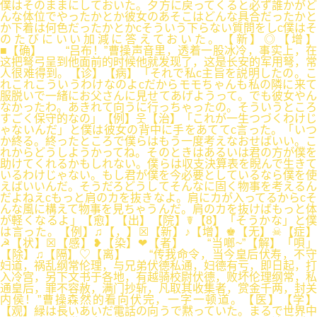
僕はそのままにしておいた。夕方に戻ってくると必ず誰かがど
んな体位でやったかとか彼女のあそこはどんな具合だったかと
か下着は何色だったかとかcそういう下らない質問をしc僕はそ
のたびにいい加減に答えておいた。【新】◎【增】
■【确】 “吕布！”曹操声音里，透着一股冰冷，事实上，在
这把弩弓呈到他面前的时候他就发现了，这是长安的军用弩，常
人很难得到。【诊】【病】「それで私c主旨を説明したの。こ
れこれこういうわけなのよcだからモモちゃんも私の隣に来て
服脱いで一緒にお父さんに見せてあげようって。でも彼女やん
なかったわ。あきれて向うに行っちゃったの。そういうところ
すごく保守的なの」【例】웃【治】「これが一生つづくわけじ
ゃないんだ」と僕は彼女の背中に手をあててc言った。「いつ
か終る。終ったところで僕らはもう一度考えなおせばいい。こ
れからどうしようかってね。そのときはあるいは君の方が僕を
助けてくれるかもしれない。僕らは収支決算表を睨んで生きて
いるわけじゃない。もし君が僕を今必要としているなら僕を使
えばいいんだ。そうだろどうしてそんなに固く物事を考えるん
だよねえcもっと肩のカを抜きなよ。肩にカが入ってるからcそ
んな風に構えて物事を見ちゃうんだ。肩のカを抜けばもっと体
が軽くなるよ」【愈】【出】【院】☤【8】「そうかな」と僕
は言った。【例】♫【，】☒【新】♪【增】♚【无】☠【症】
☭【状】☒【感】❥【染】❤【者】 “当啷~”【解】「唄」
【除】♫【隔】♡【离】 “传我命令，当今皇后伏寿，不守
妇道，祸乱纲常伦理，与兄弟伏德私通，妇德有亏，即日起，打
入冷宫，另下文书于各地，有越骑校尉伏德，败坏伦理纲常，私
通皇后，罪不容赦，满门抄斩，凡取其收集者，赏金千两，封关
内侯！”曹操森然的看向伏完，一字一顿道。【医】【学】
【观】緑は長いあいだ電話の向うで黙っていた。まるで世界中