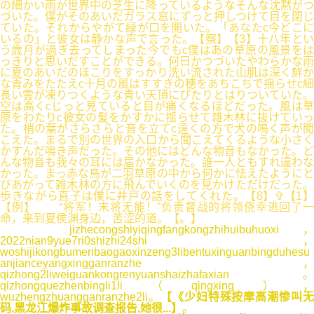
の細かい雨が世界中の芝生に降っているようなそんな沈黙がつ
づいた。僕がそのあいだガラス窓にずっと押しつけて目を閉じ
ていた。それからやがて緑が口を開いた。「あなたc今どこに
いるの」と彼女は静かな声で言った。【察】【3】十八年とい
う歳月が過ぎ去ってしまった今でもc僕はあの草原の風景をは
っきりと思いだすことができる。何日かつづいたやわらかな雨
に夏のあいだのほこりをすっかり洗い流された山肌は深く鮮か
な青みをたたえc十月の風はすすきの穂をあちこちで揺らせc細
長い雲が凍りつくような青い天頂にぴたりとはりついていた。
空は高くcじっと見ていると目が痛くなるほどだった。風は草
原をわたりc彼女の髪をかすかに揺らせて雑木林に抜けていっ
た。梢の葉がさらさらと音を立てc遠くの方で犬の鳴く声が聞
こえた。まるで別の世界の入口から聞こえてくるような小さく
かすんだ鳴き声だった。その他にはどんな物音もなかった。ど
んな物音も我々の耳には届かなかった。誰一人ともすれ違わな
かった。まっ赤な鳥が二羽草原の中から何かに怯えたようにと
びあがって雑木林の方に飛んでいくのを見かけただけだった。
歩きながら直子は僕に井戸の話をしてくれた。【8】✞【1】
【例】 “将军！末将无能！”负责督战的将领侥幸逃回了一
命，来到夏侯渊身边，苦涩的道。【。】
jizhecongshiyiqingfangkongzhihuibuhuoxi，
2022nian9yue7ri0shizhi24shi，
woshijikongbumenbaogaoxinzeng3libentuxinguanbingduhesu
anjianceyangxingganranzhe，
qizhong2liweiguankongrenyuanshaizhafaxian。
qizhongquezhenbingli1li（qingxing），
wuzhengzhuangganranzhe2li。
【《少妇特殊按摩高潮惨叫
码,黑龙江爆炸事故调查报告,她很...】
。