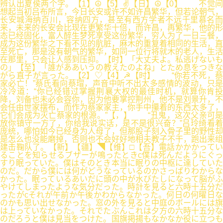
辨认出夏侯两个字。【1】☮【5】✌【日】☮【0】 不觉间
想起当初吕布所言，今日长安或许不如许昌繁华，但若论朝气，
长安城海纳百川，容纳四方，甚至有西方学者不远千里慕名而
来，未来的长安会比现在更繁华十倍，而许昌，再繁华，他的形
态已经固化，富人醉生梦死享受这份繁华，穷人为了一日三餐，
成为这份繁华之下看不见的肮脏，麻木的重复着相同的生活，直
至死亡，那是没有朝气的繁华，如同一位行将就木的老人，生活
在那里，只会让人感到压抑。【时】「大丈夫よ。私逃げないも
の」【至】「誰がああいうの教えたのよね」とため息をつきな
がら直子が言った。【2】♡【4】☭【时】 “你若不死，蔡
家必亡！”蔡氏看向蔡瑁，声音中听不出太多感情的波动，只是
冷冷道：“你已经错过掌握荆襄大权的最佳时机，就算你肯投
降，刘备也未必会容你，因为他要掌控荆州，他不是刘景升，不
会任由世家摆布，而作为蔡家家主，你手中攥着的东西太多了，
它们会成为灭亡蔡家的根源。”【，】 “丑鬼，这次父亲可是
放你镇守一方了，你给我说实话，是不是很兴奋？”吕玲绮看着
庞统，哪怕如今已经身为人母了，但那股子刻入骨子里的野性却
是怎么也没能磨掉，否则也不会好好地相夫教子不干，跑出来组
建击鞠队了。【新】【疆】◥【维】□【吾】電話かかかってい
ることを知らせるブザーが鳴ったときc僕は死んだようにぐっ
すり眠っていた。僕はそのとき本当に眠りの中枢に達していた
のだ。だから僕には何がどうなっているのかさっぱりわからな
かった。眠っているあいだに頭の中が水びたしになって脳がふ
やけてしまったような気分だった。時計を見ると六時十五分だ
ったがcそれが午前か午後かわからなかった。何日の何曜日な
のかも思い出せなかった。窓の外を見ると中庭のボールには旗
は上っていなかった。それでたぶんこれは夕方の六時十五分な
のだろうと僕は見当をつけた。国旗掲揚もなかなか役に立つも