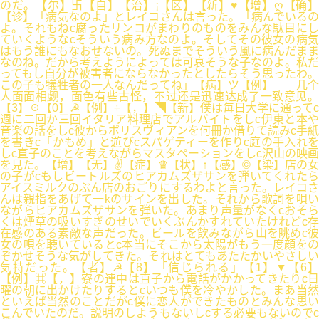
のだ。【尔】卐【自】【治】¡【区】【新】♥【增】ღ【确】
【诊】「病気なのよ」とレイコさんは言った。「病んでいるの
よ。それもねc腐ったリンコがまわりのものをみんな駄目にし
ていくようなcそういう病み方なのよ。そしてその彼女の病気
はもう誰にもなおせないの。死ぬまでそういう風に病んだまま
なのね。だから考えようによっては可哀そうな子なのよ。私だ
ってもし自分が被害者にならなかったとしたらそう思ったわ。
この子も犠牲者の一人なんだってね」【病】ツ【例】 几个
人面面相觑，面色有些古怪，不过还是迅速达成了一致意见。
【3】☉【0】☭【例】÷【，】◥【新】僕は毎日大学に通ってc
週に二回か三回イタリア料理店でアルバイトをしc伊東と本や
音楽の話をしc彼からボリスヴィアンを何冊か借りて読みc手紙
を書きc「かもめ」と遊びcスパゲティーを作りc庭の手入れを
しc直子のことを考えながらマスタペーションをしc沢山の映画
を見た。【增】【无】✌【症】♛【状】↑【感】©【染】店の女
の子がcもしビートルズのヒアカムズザサンを弾いてくれたら
アイスミルクのぶん店のおごりにするわよと言った。レイコさ
んは親指をあげて一kのサインを出した。それから歌詞を唄い
ながらヒアカムズザサンを弾いた。あまり声量がなくcおそら
くは煙草の吸いすぎのせいでいくぶんかすれていたけれどc存
在感のある素敵な声だった。ビールを飲みながら山を眺めc彼
女の唄を聴いているとc本当にそこから太陽がもう一度顔をの
ぞかせそうな気がしてきた。それはとてもあたたかいやさしい
気持だった。【者】☭【8】「信じられる」【1】▼【6】
【例】⌘【，】寮の連中は直子から電話がかかってきたりc日
曜の朝に出かけたりするとcいつも僕を冷やかした。まあ当然
といえば当然のことだがc僕に恋人ができたものとみんな思い
こんでいたのだ。説明のしようもないしcする必要もないのでc