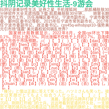
抖阴记录美好性生活-9游会
抖阴记录美好性生活_证券之星_手机搜狐网___,肌肌桶肤肤30
分钟软件大全无遮挡版下载-肌肌桶肤肤30分钟... 她曾长期
在宁波市工作，历任海曙区委书记，宁波市副市长，宁波市委常
委、鄞州区委书记等职，2015年任宁波市常务副市长，2017年
任宁波市委副书记、政法委书记。cps45q-wlhsbjspl10-强势美
元引市场“强震” 美元霸权如何祸乱世界？
国家统计局数据显示，2022年8月，全国cpi环比下降
0.1%，同比上涨2.5%。同比涨幅不仅低于上月的2.7%，且连续
两个月低于市场预期。♫( )【 】( )【 】(道)【dao】(理)
【li】(很)【hen】(简)【jian】(单)【dan】(：)【：】(磁)【ci】
(性)【xing】(物)【wu】(质)【zhi】(可)【ke】(以)【yi】(记)
【ji】(录)【lu】(信)【xin】(息)【xi】(，)【，】(但)【dan】(一)
【yi】(块)【kuai】(磁)【ci】(铁)【tie】(啥)【sha】(也)【ye】
(记)【ji】(录)【lu】(不)【bu】(了)【le】(。)【。】(即)【ji】
(便)【bian】(磁)【ci】(性)【xing】(物)【wu】(质)【zhi】(被)
【bei】(用)【yong】(作)【zuo】(机)【ji】(械)【xie】(部)
【bu】(件)【jian】(，)【，】(只)【zhi】(要)【yao】(不)【bu】
(与)【yu】(电)【dian】(路)【lu】(相)【xiang】(连)【lian】(，)
【，】(有)【you】(信)【xin】(息)【xi】(也)【ye】(传)
【chuan】(递)【di】(不)【bu】(出)【chu】(去)【qu】(。)
【。】
「幾分」と僕は正直に答えて笑った。ハツミさんも笑った。彼
女は笑顔がとてもよく似合う人だった。【 】♫【 】
☣【1】⊙【1】⊿【月】 清晨，急促的马蹄声打破了许昌的
沉闷，刚刚打开城门的士兵，远远地看到官道的尽头处，一支狼
狈不堪的骑兵队伍向着这边飞驰而来，残破的旗帜上，依稀能够