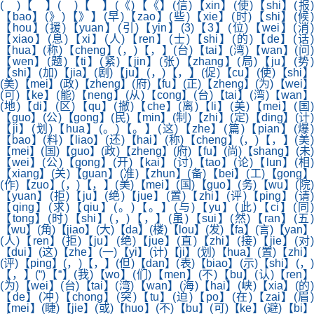
( )【 】( )【 】(《)【《】(信)【xin】(使)【shi】(报)
【bao】(》)【》】(早)【zao】(些)【xie】(时)【shi】(候)
【hou】(援)【yuan】(引)【yin】(3)【3】(位)【wei】(消)
【xiao】(息)【xi】(人)【ren】(士)【shi】(的)【de】(话)
【hua】(称)【cheng】(，)【，】(台)【tai】(湾)【wan】(问)
【wen】(题)【ti】(紧)【jin】(张)【zhang】(局)【ju】(势)
【shi】(加)【jia】(剧)【ju】(，)【，】(促)【cu】(使)【shi】
(美)【mei】(政)【zheng】(府)【fu】(正)【zheng】(为)【wei】
(可)【ke】(能)【neng】(从)【cong】(台)【tai】(湾)【wan】
(地)【di】(区)【qu】(撤)【che】(离)【li】(美)【mei】(国)
【guo】(公)【gong】(民)【min】(制)【zhi】(定)【ding】(计)
【ji】(划)【hua】(。)【。】(这)【zhe】(篇)【pian】(爆)
【bao】(料)【liao】(还)【hai】(称)【cheng】(，)【，】(美)
【mei】(国)【guo】(政)【zheng】(府)【fu】(尚)【shang】(未)
【wei】(公)【gong】(开)【kai】(讨)【tao】(论)【lun】(相)
【xiang】(关)【guan】(准)【zhun】(备)【bei】(工)【gong】
(作)【zuo】(，)【，】(美)【mei】(国)【guo】(务)【wu】(院)
【yuan】(拒)【ju】(绝)【jue】(置)【zhi】(评)【ping】(请)
【qing】(求)【qiu】(。)【。】(与)【yu】(此)【ci】(同)
【tong】(时)【shi】(，)【，】(虽)【sui】(然)【ran】(五)
【wu】(角)【jiao】(大)【da】(楼)【lou】(发)【fa】(言)【yan】
(人)【ren】(拒)【ju】(绝)【jue】(直)【zhi】(接)【jie】(对)
【dui】(这)【zhe】(一)【yi】(计)【ji】(划)【hua】(置)【zhi】
(评)【ping】(，)【，】(但)【dan】(表)【biao】(示)【shi】(，)
【，】(“)【“】(我)【wo】(们)【men】(不)【bu】(认)【ren】
(为)【wei】(台)【tai】(湾)【wan】(海)【hai】(峡)【xia】(的)
【de】(冲)【chong】(突)【tu】(迫)【po】(在)【zai】(眉)
【mei】(睫)【jie】(或)【huo】(不)【bu】(可)【ke】(避)【bi】