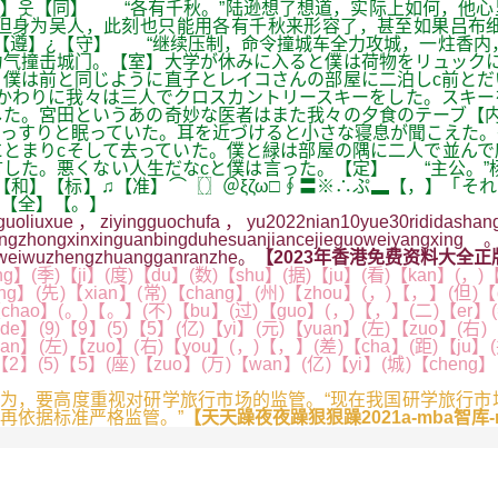
人】웃【同】 “各有千秋。”陆逊想了想道，实际上如何，他
但身为吴人，此刻也只能用各有千秋来形容了，甚至如果吕布
【遵】¿【守】 “继续压制，命令撞城车全力攻城，一炷香内
气撞击城门。【室】大学が休みに入ると僕は荷物をリュックに
僕は前と同じように直子とレイコさんの部屋に二泊しc前とだ
かわりに我々は三人でクロスカントリースキーをした。スキー
た。宮田というあの奇妙な医者はまた我々の夕食のテーブ【内
っすりと眠っていた。耳を近づけると小さな寝息が聞こえた。
とまりcそして去っていた。僕と緑は部屋の隅に二人で並んで
した。悪くない人生だなcと僕は言った。【定】 “主公。”
和】【标】♫【准】⌒〖〗＠ξζω□∮〓※∴ぷ▂【，】「それ
©【全】【。】
guoliuxue，ziyingguochufa，yu2022nian10yue30rididashangh
ngzhongxinxinguanbingduhesuanjiancejieguoweiyangx
anweiwuzhengzhuangganranzhe。
【2023年香港免费资料大全正版
(季)【ji】(度)【du】(数)【shu】(据)【ju】(看)【kan】(，)【，
ing】(先)【xian】(常)【chang】(州)【zhou】(，)【，】(但)【
【chao】(。)【。】(不)【bu】(过)【guo】(，)【，】(二)【er】(者
de】(9)【9】(5)【5】(亿)【yi】(元)【yuan】(左)【zuo】(右)【
uan】(左)【zuo】(右)【you】(，)【，】(差)【cha】(距)【ju】(
)【2】(5)【5】(座)【zuo】(万)【wan】(亿)【yi】(城)【cheng
为，要高度重视对研学旅行市场的监管。“现在我国研学旅行市
再依据标准严格监管。”
【天天躁夜夜躁狠狠躁2021a-mba智库