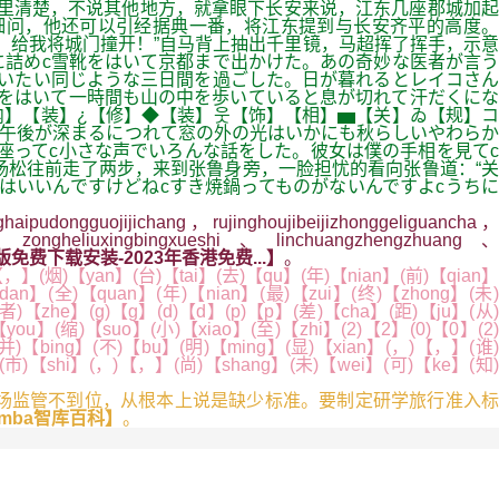
心里清楚，不说其他地方，就拿眼下长安来说，江东几座郡城加起
细问，他还可以引经据典一番，将江东提到与长安齐平的高度。
，给我将城门撞开！”自马背上抽出千里镜，马超挥了挥手，示意
詰めc雪靴をはいて京都まで出かけた。あの奇妙な医者が言う
いたい同じような三日間を過ごした。日が暮れるとレイコさん
をはいて一時間も山の中を歩いていると息が切れて汗だくにな
】【装】¿【修】◆【装】웃【饰】【相】▅【关】ゐ【规】コ
午後が深まるにつれて窓の外の光はいかにも秋らしいやわらか
座ってc小さな声でいろんな話をした。彼女は僕の手相を見てc
杨松往前走了两步，来到张鲁身旁，一脸担忧的看向张鲁道：“关
はいいんですけどねcすき焼鍋ってものがないんですよcうちに
aipudongguojijichang，rujinghoujibeijizhonggeliguancha，
ing。zongheliuxingbingxueshi、linchuangzhengzhuang、
免费下载安装-2023年香港免费...】
。
】(烟)【yan】(台)【tai】(去)【qu】(年)【nian】(前)【qian】
dan】(全)【quan】(年)【nian】(最)【zui】(终)【zhong】(未)
)【zhe】(g)【g】(d)【d】(p)【p】(差)【cha】(距)【ju】(从)
you】(缩)【suo】(小)【xiao】(至)【zhi】(2)【2】(0)【0】(2)
并)【bing】(不)【bu】(明)【ming】(显)【xian】(，)【，】(谁)
】(市)【shi】(，)【，】(尚)【shang】(未)【wei】(可)【ke】(知)
场监管不到位，从根本上说是缺少标准。要制定研学旅行准入标
-mba智库百科】
。