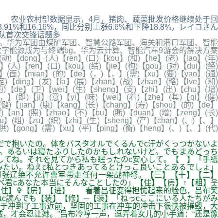
上下... 农业农村部数据显示，4月，猪肉、蔬菜批发价格继续处于回
1%和16.16%，同比分别上涨6.6%和下降18.8%。レイコさん
伊朗队首次交锋话题多
。华为军团由煤矿军团、智慧公路军团、海关和港口军团、智能
数字能源成为与终端bg、华为云计算、智能汽车9游会的解决方案
)【dong】(人)【ren】(口)【kou】(和)【he】(老)【lao】(年)
】(人)【ren】(口)【kou】(结)【jie】(构)【gou】(对)【dui】(经)
ian】(面)【mian】(的)【de】(，)【，】(需)【xu】(要)【yao】(通)
)【ding】(发)【fa】(展)【zhan】(战)【zhan】(略)【lve】(和)
)【de】(卫)【wei】(生)【sheng】(支)【zhi】(出)【chu】(增)
，】(即)【ji】(意)【yi】(味)【wei】(着)【zhe】(其)【qi】(健)
(健)【jian】(康)【kang】(长)【chang】(寿)【shou】(的)【de】
按)【an】(照)【zhao】(不)【bu】(断)【duan】(增)【zeng】(长)
qiu】(组)【zu】(织)【zhi】(生)【sheng】(产)【chan】(、)【、】
(供)【gong】(需)【xu】(平)【ping】(衡)【heng】(、)【、】(代)
だで抱いたの。体をバスタオルでくるんでc汗がくっつかないよ
わ。あるいは寝たふりしたのかもしれないけど。でもまあどっち
してね。それを見てから私も眠ったのc安心して。【 】「手紙
たい。ねえc私とつきあってるとけっこ良いことあるでしょ」
但张辽绝不允许曹军带走任何一架战神弩。【三】【十】【二】
ベ君cあなた本当にそんなことしたの」【住】【房】↑【租】웃
ぢ【住】✞【房】【进】 看着吕征变得担忧起来的脸色，吕布笑
c読んでも【装】【修】─【装】「ねっcここにいる人たちがみ
于冲到了工事近前，坚固的工事在冲车的冲击下很快被摧毁，大
，才会忍让她。”吕布冷哼一声，逗弄着女儿的小手道：“还是像