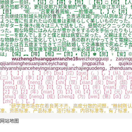
她娘多一些好。”【征】⊙【得】✞【所】〖【有】□【权】【
来恐怕都不如，更别说那万邦来朝的气象，更远非江东可比，
【意】 “呃……”吕蒙看着周瑜，一脸懵逼。【，】☪【并】
士兵继续压制城头残存的曹军，负责进攻城门的小队则牟足了力
ように雪に包まれた山の風景は素晴らしく美しいものだった。
がギターを弾きc我々は三人で話をした。昼間のピクニックの
った。暇な時間にはみんなが雪かきをするのを手伝ったりもし
ーヒーを飲んでしまうと僕と緑は病室に戻った。父親はまだぐ
な物静かな色に変化していった。鳥の群れがやってきて電線に
あなたは百五歳まで生きて三回結婚して交通事故で死ぬと予言
中兵强马壮，我军援军便是赶到，也未必是其对手，不如……”【
は」【保】︻【障】【租】━【赁】◐【住】♚【房】♀【安】
wuzhengzhuangganranzhe16
weizhongguoji，zaiying
qijianlixinghesuanjianceyichang。jingpaizha，qujiko
shiyanshijianceheyingxiangxuejianzhajieguodeng，zhendu
( )【 】( )【 】(不)【bu】(过)【guo】(，)【，】(从)【cong】
(三)【san】(季)【ji】(度)【du】(一)【yi】(直)【zhi】(领)【l
【wei】(能)【neng】(实)【shi】(现)【xian】(反)【fan】(超)
【cong】(2)【2】(0)【0】(2)【2】(1)【1】(年)【nian】(的)【
【2】(2)【2】(年)【nian】(3)【3】(4)【4】(亿)【yi】(元)【y
【shui】(能)【neng】(成)【cheng】(为)【wei】(第)【di】(2
【zhi】(。)【。】
“研学游市场存在着良莠不齐、高度分散的问题。”雒树刚认
准、资质标准、产品标准、运行标准、内容标准等，有了标准，
网站地图