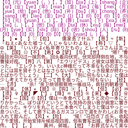
【0】(元)【yuan】(，)【，】(加)【jia】(上)【shang】(企)
【qi】(业)【ye】(年)【nian】(金)【jin】(每)【mei】(月)
【yue】(给)【gei】(他)【ta】(补)【bu】(充)【chong】(养)
【yang】(老)【lao】(金)【jin】(1)【1】(0)【0】(0)【0】(0)
【0】(元)【yuan】(，)【，】(算)【suan】(下)【xia】(来)
【lai】(，)【，】(他)【ta】(退)【tui】(休)【xiu】(每)【mei】
(月)【yue】(实)【shi】(际)【ji】(收)【shou】(入)【ru】(8)
【8】(0)【0】(0)【0】(0)【0】(元)【yuan】(。)【。】
【 】●【 】♡【伯】 儒家丢了什么？【恩】≈【斯】
「ねえcあなた嘘つく人じゃないわよね」【称】▽【，】
☮【美】「いいわよc私年寄りだもの」とレイコさんは言っ
た。【国】⊙【不】【希】✪【望】【与】【世】 “嗯？”曹
操目光中闪过一抹厉色，回头看向伏完，伏完却拜倒在地，不与
曹操对视。【界】八【第】「エウリピデス」と彼女は簡潔に言
った。「エレクトラ。いいえc神様だって不幸なものの言うこ
とには耳を貸そうとはなさらないのです。さっき授業が終わっ
たばかりでしょう」【二】↖【大】「別に何もないよ」と僕は
少し考えてからそう言って首を振った。「何もない」【经】
┄【济】 “杀！”亲卫统领狠狠地一催战马，疯狂的朝着张飞
冲过来。【体】◐【脱】※【钩】ⓐ【，】↖【但】【必】✉
【须】✞【要】◤【“】↓【降】♒【低】®【来】◆【自】유
【中】─【国】©【的】僕は一本食べてしまうと次の一本にと
りかかった。ぽりぽりというとても気持の良い音が病室に響き
わたった。キウリを丸ごとと二本食べてしまうと僕はやっと一
息ついた。そして廊下にあるガスコンロで湯をかわしcお茶を
入れて飲んだ。【风】◐【险】 “喏！”马岱点了点头，收起
了千里镜，开始安排斥候巡视四周，但有曹军出城，便以号角通
传。【”】【。】 冀州，邺城。【他】「お葬式なんて楽な