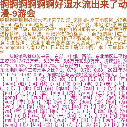
锕锕锕锕锕锕好湿水流出来了动
漫-9游会
锕锕锕锕锕锕好湿水流出来了动漫_无删减- 夏天电影网_,97色
色-mba智库-mba智库百科_ 还有药师说，本地化疗药早在
疫情前就已缺，原因不外乎与给付价格过低有关，现在癌症治疗
选择多样，免疫疗法、标靶药物的价格高，厂商“很愿意引进”，
但像化疗药物这些学名药给付价格已不敷成本，没有太多厂商愿
意引进台湾，就连本地产业者都不太愿意生产。✌hyews4-
wlhsbjspl10-云南12月11日新增本土确诊19例、本土无症状82
例
从城镇私营单位来看，东部、中部、西部、东北地区年平均
工资分别为7.3万元、5.3万元、5.6万元和5.0万元，增速分别为
4.7%、1.5%、2.8%和3.7%。以东部为1，东部、中部、西部和
东北地区平均工资水平之比为1：0.73：0.76：0.68，2021年为
1：0.76：0.78：0.69，东部地区与其他地区差距有所拉大。( )
【 】( )【 】(2)【2】(0)【0】(1)【1】(6)【6】(年)
【nian】(退)【tui】(休)【xiu】(的)【de】(李)【li】(志)【zhi】
(，)【，】(此)【ci】(前)【qian】(在)【zai】(一)【yi】(家)
【jia】(大)【da】(型)【xing】(央)【yang】(企)【qi】(工)
【gong】(作)【zuo】(，)【，】(每)【mei】(个)【ge】(月)
【yue】(单)【dan】(位)【wei】(都)【dou】(会)【hui】(为)
【wei】(其)【qi】(缴)【jiao】(纳)【na】(“)【“】(企)【qi】(业)
【ye】(年)【nian】(金)【jin】(”)【”】(。)【。】(退)【tui】(休)
【xiu】(6)【6】(年)【nian】(来)【lai】(，)【，】(他)【ta】(每)
【mei】(个)【ge】(月)【yue】(基)【ji】(本)【ben】(养)
【yang】(老)【lao】(金)【jin】(7)【7】(0)【0】(0)【0】(0)