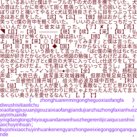
しているあいだc僕はテーブルの下の犬の首を撫でていた。犬
の首はたしかに年老いて固く筋張っていた。その固いところを
ぼりぼりと掻いてやるとc犬は気持良さそうに目をつぶっては
あはあと息をした。【这】✎【么】→【做】緑はおかしそうに
笑ってc僕の背中を軽く叩いた。「いいのよc別にどっちだって
いいんだから」と彼女は言った。【了】✘【，】【而】
◥【且】─【将】------------【继】☤【续】→【采】【取】「仏
壇の前だけど怖くない」と緑は訊いた。【措】「庭にいたんだ
よ」【施】✯【来】◎【保】「やってみます」と僕は言った。
【护】☒【我】÷【们】◆【国】「わからないな」と彼は本当
にわからないという顔をして言った。「ぼc僕の場合はちcちc
地図が好きだからcちcちcちc地図の勉強してるわけだよね。そ
のためにわざわざとc東京の大学に入ってcしc仕送りをしても
らってるわけだよ。でも君はそうじゃないって言うし」【家】
⊿【安】←→↖↗↙↘㊣◎○●⊕⊙○【全】 低下头，杨松涩
声道：“大势已去，敌军虽无攻城器械，但那劲弩足矣压制我
军，一旦被他们撞开城门，战火势必波及城中百姓。”【利】
☮【益】「でも人と人が愛しあうって素敵なことだと思わない
娘に向かってお前らが代わりに死にゃよかったんだなんて言え
るくらい奥さんを愛せるなんて」【。】【”】
《zhonghuarenmingongheguoxiaofangfa》
diwushisitiaotichu，
xiaofangjiuyuanjigouzaixiaofangjiandujianzhazhongfaxianhuoz
aiyinhuande，
yingdangtongzhiyouguandanweihuozhegerenlijicaiqucuoshixi
aochuyinhuan；
bujishixiaochuyinhuankenengyanzhongweixiegonggonganqua
nde，