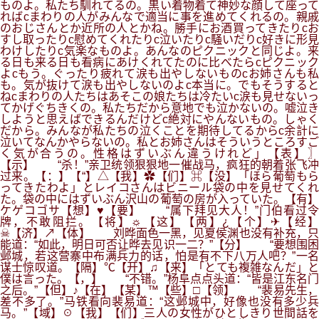
ものよ。私たち馴れてるの。黒い着物着て神妙な顔して座って
ればcまわりの人がみんなで適当に事を進めてくれるの。親戚
のおじさんとか近所の人とかね。勝手にお酒買ってきたりcお
すし取ったりc慰めてくれたりc泣いたりc騒いだりc好きに形見
わけしたりc気楽なものよ。あんなのピクニックと同じよ。来
る日も来る日も看病にあけくれてたのに比べたらcピクニック
よcもう。ぐったり疲れて涙も出やしないものcお姉さんも私
も。気が抜けて涙も出やしないのよc本当に。でもそうすると
ねcまわりの人たちはあそこの娘たちは冷たいc涙も見せないっ
てかげぐちきくの。私たちだから意地でも泣かないの。嘘泣き
しようと思えばできるんだけどc絶対にやんないもの。しゃく
だから。みんなが私たちの泣くことを期待してるからc余計に
泣いてなんかやらないの。私とお姉さんはそういうところすご
く気が合うの。性格はずいぶん違うけれど」【表】〗
【示】 “杀！”亲卫统领狠狠地一催战马，疯狂的朝着张飞冲
过来。【：】【“】△【我】✿【们】⌘【没】「ほら葡萄もら
ってきたわよ」とレイコさんはビニール袋の中を見せてくれ
た。袋の中にはずいぶん沢山の葡萄の房が入っていた。【有】
ケゲコゴサ【想】♥【要】 “属下拜见大人！”门伯看过令
牌，不敢阻拦。【将】☼【这】【两】¿【个】✈【经】
☠【济】↗【体】 刘晔面色一黑，见夏侯渊也没有补充，只
能道：“如此，明日可否让晔去见识一二？”【分】 “要想围困
邺城，若这营寨中布满兵力的话，怕是有不下八万人吧？”一名
谋士惊叹道。【隔】℃【开】♫【来】「とても複雑なんだ」と
僕は言った。【，】 “不错。”杨阜点点头道：“皆是江东名门
之后。”【但】♪【在】【某】™【些】□【领】 “裴易先生，
差不多了。”马铁看向裴易道：“这邺城中，好像也没有多少兵
马。”【域】☉【我】【们】三人の女性がひとしきり世間話を