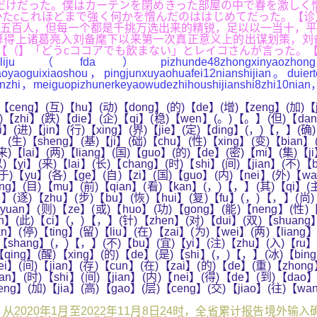
だけだった。僕はカーテンを閉めきった部屋の中で春を激しく
かたcこれほどまで強く何かを憎んだのははじめてだった。【
五百人，但每一个都是千挑万选出来的精锐，足以以一当十，平
算得上诸葛亮入刘备麾下以来第一次真正意义上的出谋划策，刘
【（】「どうcココアでも飲まない」とレイコさんが言った。
（fda）pizhunde48zhongxinyaozhong，zhi
daoyaoguixiaoshou，pingjunxuyaohuafei12nianshijian。duier
unzhi，meiguopizhunerkeyaowudezhihoushijianshi8zhi10nian
ceng】(互)【hu】(动)【dong】(的)【de】(增)【zeng】(加)【j
止)【zhi】(跌)【die】(企)【qi】(稳)【wen】(。)【。】(但)【dan
】(进)【jin】(行)【xing】(界)【jie】(定)【ding】(，)【，】(确)
】(生)【sheng】(基)【ji】(础)【chu】(性)【xing】(变)【bian
)【lai】(两)【liang】(国)【guo】(的)【de】(密)【mi】(集)【j
)【yi】(来)【lai】(长)【chang】(时)【shi】(间)【jian】(不)【
(于)【yu】(各)【ge】(自)【zi】(国)【guo】(内)【nei】(外)【wa
ng】(目)【mu】(前)【qian】(看)【kan】(，)【，】(其)【qi】(主
】(逐)【zhu】(步)【bu】(恢)【hui】(复)【fu】(，)【，】(尚)【s
yuan】(则)【ze】(或)【huo】(功)【gong】(能)【neng】(性)【
n】(此)【ci】(，)【，】(针)【zhen】(对)【dui】(双)【shuang】
n】(停)【ting】(留)【liu】(在)【zai】(为)【wei】(两)【liang
【shang】(，)【，】(不)【bu】(宜)【yi】(注)【zhu】(入)【ru】(
ing】(醒)【xing】(的)【de】(是)【shi】(，)【，】(冰)【bing】
i】(间)【jian】(存)【cun】(在)【zai】(的)【de】(重)【zhon
n】(时)【shi】(间)【jian】(内)【nei】(得)【de】(到)【dao】
g】(加)【jia】(高)【gao】(层)【ceng】(交)【jiao】(往)【wan
2020年1月至2022年11月8日24时，全省累计报告境外输入确