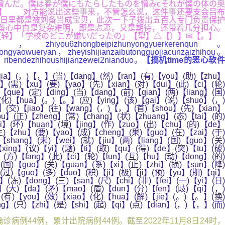
憎んだ。僕は春が僕にもたらしたものを憎みcそれが僕の体の奥
诊】 对方能说出这些事来，不管怎么说，这件事还要支会吕布
日里都是被刘备当成宝贝，此次一下子拨出五百人专门负责保护
备心中自是复杂难明，即是忐忑，又是期待，还带着几分担心。
【轻】「学校のどこが嫌いだったの」【型】△【）】✉【。】
you6zhongbeipizhunyongyuerkerenqun。
tongyaowueryan，zheyishijianzaibutongguojiacunzaizhihou。
，ribendezhihoushijianzewei2nianduo。
【搞机time的恶心软
ia】(，)【，】(当)【dang】(然)【ran】(有)【you】(助)【zhu】
】(需)【xu】(要)【yao】(先)【xian】(对)【dui】(此)【ci】(轮)
【que】(定)【ding】(当)【dang】(前)【qian】(两)【liang】(国)
】(化)【hua】(。)【。】(应)【ying】(该)【gai】(说)【shuo】(，)
i】(交)【jiao】(往)【wang】(，)【，】(首)【shou】(先)【xian】
bu】(正)【zheng】(常)【chang】(状)【zhuang】(态)【tai】(的)
i】(环)【huan】(境)【jing】(作)【zuo】(出)【chu】(的)【de】
)【zhu】(要)【yao】(成)【cheng】(果)【guo】(在)【zai】(于)
hang】(未)【wei】(就)【jiu】(两)【liang】(国)【guo】(关)
xing】(议)【yi】(题)【ti】(取)【qu】(得)【de】(突)【tu】(破)
(方)【fang】(此)【ci】(轮)【lun】(互)【hu】(动)【dong】(的)
】(国)【guo】(关)【guan】(系)【xi】(止)【zhi】(损)【sun】(降)
过)【guo】(多)【duo】(积)【ji】(极)【ji】(预)【yu】(期)【qi】
(冻)【dong】(三)【san】(尺)【chi】(非)【fei】(一)【yi】(日)
g】(大)【da】(矛)【mao】(盾)【dun】(分)【fen】(歧)【qi】(，)
(有)【you】(效)【xiao】(化)【hua】(解)【jie】(。)【。】(换)
g】(只)【zhi】(是)【shi】(起)【qi】(点)【dian】(，)【，】(而)
诊病例44例，累计出院病例44例。截至2022年11月8日24时，