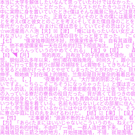
本当に大学を解体したいなんて思っていたわけではなかった。
たくどうでもいいことだった。だからストがたたきつぶされた
中に実際に身を置いていたときc僕はそんな風景に殆んど注意
考えつきもしなかった。正直なところcそのときの僕には風景
とを考えc僕と彼女とのことを考えcそしてまた僕自身のこと
年代だったのだ。おまけに僕は恋をしていてcその恋はひどく
☆ve流星雨∧∧泡【天】☒【津】「俺にはもったいない女だ
れなさい」とレイコさんは僕の目をじっと見て言った。「この
【七】 “儒家独尊固然不好，然儒家传承千年，自有其道理，
子，他不希望儒家有一天在吕布的打压下彻底淘汰。【庄】ღ【街】¿
そのもちろんっていうのやめてくれる」【发】✞【现】 森然的看
【8】◥【月】 骂的再欢，吕布治下的子民根本不理你，该
觉，貌似这么多年以来，他们都在唱独角戏，时间久了，跟小丑
呂屋に行って髭を剃りc部屋の掃除をしc買物をしてきちんと
を見るとc顔がげっそりとやせてしまったことがわかった。目
伸手，帮她摘下封在嘴上的锦帕，兰詹却是目光复杂的看着吕布
訊いた。【，】 “夜鹰参见主人。”大厅里的阴影之中，一道
いですよ。こちらこそごちそうになっちゃったし」と僕は言っ
选一人的话，关羽自然最好，不过黄忠能在角力上让张飞吃个亏
の入っている寮だの寮長の役目だった。背が高くて目つきの鋭
学校の出身という話だったがcこれも真偽のほどはわからない
いつも学生服を着ている。名前も知らないしcどの部屋に住ん
しかし学生服を着ているからにはやはり学生なのだろう。そう
に寮の中庭に日の丸をあげるわけだ。【结】☑【果】│【呈
♒【性】 “正事要紧！”源源不断的士兵从地道中冒出来，看
【为】「あらcたまにはいいじゃないcこういうのも。ねえc
当看到吕布的时候，不由吓了一跳，一群人连忙跪下来。【冠】
离城墙足有三箭之地的地方，开始搭建围墙，不错，就是围墙。