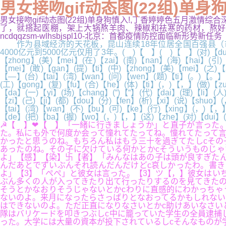
男女接吻gif动态图(22组)单身狗
男女接吻gif动态图(22组)单身狗慎入!,丁香婷婷色五月激情
了，就搭起医棚，架上大锅熬羊肉、辣椒和祛寒的药材，熬好后
ncdqqzsm-wlhsbjspl10-北京：首都疫情防控面临新形势新任务
作为县域经济的天花板，昆山连续18年位居全国百强县（市）首位
4000亿元到5000亿元仅用了3年。( )【 】( )【 】(对)【dui】(了
【zhong】(美)【mei】(在)【zai】(南)【nan】(海)【hai】(引)
【mei】(敢)【gan】(提)【ti】(中)【zhong】(美)【mei】(之)【
【—】(台)【tai】(湾)【wan】(问)【wen】(题)【ti】(。)【。】(
(工)【gong】(复)【fu】(合)【he】(体)【ti】(，)【，】(做)【zu
【da】(一)【yi】(场)【chang】(“)【“】(代)【dai】(理)【li】(
【zi】(己)【ji】(都)【dou】(分)【fen】(析)【xi】(说)【shuo】(
【tai】(湾)【wan】(不)【bu】(可)【ke】(行)【xing】(，)【，】
【de】(把)【ba】(握)【wo】(，)【，】(这)【zhe】(对)【dui】(
☭【 】❤【 】「一緒に行きましょうか」と直子が言った
た。私にも外で何度か会って憧れてたってね。憧れてたって言
かったと思うのね。もちろん私はもう三十を過ぎてたしcその
あったのね。その子に欠けている何かとかcそういうものじゃ
よ」【感】【染】卐【者】「みんなはあの子は頭が良すぎたん
んだあとでずいぶんそれ読んだんだけどc哀しかったわ。書き
よ」【3】「ぺぺ」と彼女は言った。【3】ツ【，】彼女はい
ぶん多くの人が入ってきたり出て行ったりするのを見てきたの
そうとかなおりそうじゃないとかcわりに直感的にわかっちゃ
ないのよ。来月になったらさっぱりとなおってるかもしれない
はできないのよ。ただ正直になりなさいとかc助けあいなさい
隊はバリケードを叩きつぶしc中に籠っていた学生の全員逮捕
った。大学には大量の資本が投下されているしcそんなものが