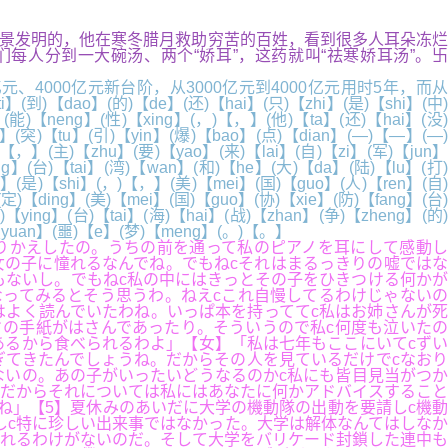
”张仲景发明的，他在寒冬腊月救助穷苦的百姓，看到很多人耳朵冻烂
每人分到一大碗汤、两个“娇耳”，这药就叫“祛寒娇耳汤”。卐
4000亿元新台阶，从3000亿元到4000亿元用时5年，而从
(到)【dao】(的)【de】(还)【hai】(只)【zhi】(是)【shi】(中)
】(能)【neng】(性)【xing】(，)【，】(他)【ta】(还)【hai】(没)
g】(突)【tu】(引)【yin】(爆)【bao】(点)【dian】(—)【—】(—)
【，】(主)【zhu】(要)【yao】(来)【lai】(自)【zi】(军)【jun】
ng】(台)【tai】(湾)【wan】(和)【he】(大)【da】(陆)【lu】(打)
an】(是)【shi】(，)【，】(美)【mei】(国)【guo】(人)【ren】(自)
定)【ding】(美)【mei】(国)【guo】(协)【xie】(防)【fang】(台)
ying】(台)【tai】(海)【hai】(战)【zhan】(争)【zheng】(的)
)【yuan】(噩)【e】(梦)【meng】(。)【。】
りかえしたの。うちの前を通って私のピアノを耳にして感動し
の子に憧れるなんでね。でもねcそれはまるっきりの嘘ではな
もないし。でもねc私の中にはきっとその子をひきつける何かが
ってみるとそう思うわ。ねえcこれ自慢してるわけじゃないの
よく読んでいたわね。いっぱ本を持っててc私はお姉さんが死
ドの手紙がはさんであったり。そういうので私c何度も泣いたの
あるから食べられるわよ」【女】「私は七年もここにいてcずい
てきたんでしょうね。だからその人を見ているだけでcなおり
ないの。あの子がいったいどうなるのかc私にも皆目見当がつか
cだからそれについては私にはあなたに何かアドバイスすること
ね」【5】夏休みのあいだに大学の機動隊の出動を要請しc機動
しc特に珍しい出来事ではなかった。大学は解体なんてはしなか
されるわけがないのだ。そして大学をバリケード封鎖した連中も