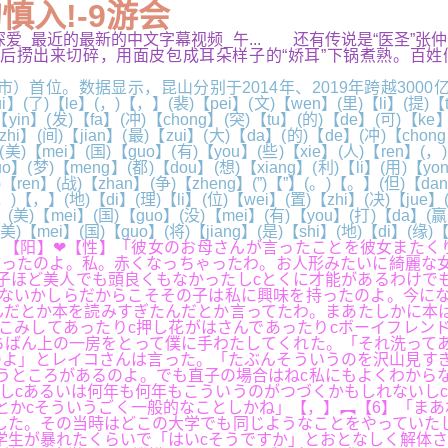
慎入!-9游会
综合深爱_最近的最新的中文字幕视频_午... 还有传说是“医圣
捞出来切碎，用面皮包成耳朵样子的“娇耳”下锅煮熟。百姓们
。数据显示，昆山分别于2014年、2019年跨越3000亿元、
)【le】(，)【，】(裴)【pei】(文)【wen】(里)【li】(提)【ti】
【yin】(发)【fa】(冲)【chong】(突)【tu】(的)【de】(可)【ke
zhi】(间)【jian】(最)【zui】(大)【da】(的)【de】(冲)【chon
美)【mei】(国)【guo】(有)【you】(些)【xie】(人)【ren】(，)
o】(梦)【meng】(都)【dou】(想)【xiang】(利)【li】(用)【yo
人)【ren】(战)【zhan】(争)【zheng】(”)【”】(。)【。】(但)【d
，)【，】(地)【di】(理)【li】(位)【wei】(置)【zhi】(决)【jue】(
(美)【mei】(国)【guo】(没)【mei】(有)【you】(打)【da】(赢)【
美)【mei】(国)【guo】(将)【jiang】(是)【shi】(地)【di】(缘
。【阳】❤【性】「彼女のお母さんが言ったことを彼女またく
ったのよ。私。赤くなっちゃったわ。お人形みたいに綺麗な女
子ほど美人でも頭良くもなかったしcとくに才能があるわけで
ないかしらだからこそその子は私に興味を持ったのよ。今にな
だとか本を読みすぎたんだとか言ってたわ。まあたしかに本は
こみしてあったりc押し花がはさんであったりcボーイフレン
ちばん上の一房をとって僕に手わたしてくれた。「それ洗って
よ」とレイコさんは言った。「たぶんそういうのを沢山見すぎ
うところがあるのよ。でも直子の場合はねc私にもよくわから
しcあるいは何年も何年もこういうのがつづくかもしれないし
とかcそういうごく一般的なことしかね」【，】︻【6】「まあ
した。その当時はどこの大学でも同じようなことをやっていた
学生が暴れたくらいで「はいcそうですか」とおとなしく解体