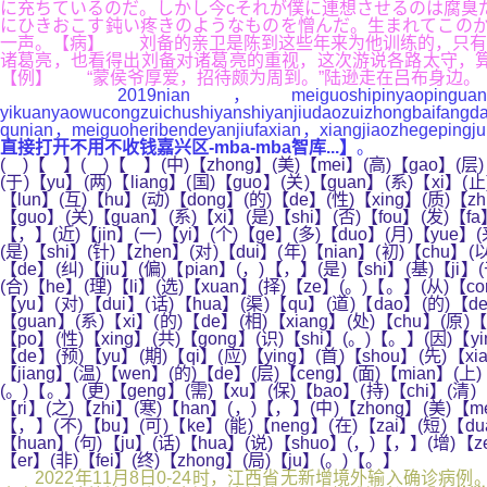
に充ちているのだ。しかし今cそれが僕に連想させるのは腐臭
にひきおこす鈍い疼きのようなものを憎んだ。生まれてこの
一声。【病】 刘备的亲卫是陈到这些年来为他训练的，只有
诸葛亮，也看得出刘备对诸葛亮的重视，这次游说各路太守，
【例】 “蒙侯爷厚爱，招待颇为周到。”陆逊走在吕布身边。
2019nian，meiguoshipinyaopinguanliju
yikuanyaowucongzuichushiyanshiyanjiudaozuizhongbaifang
qunian，meiguoheribendeyanjiufaxian，xiangjiaozhegepingj
直接打开不用不收钱嘉兴区-mba-mba智库...】
。
( )【 】( )【 】(中)【zhong】(美)【mei】(高)【gao】(层)【
(于)【yu】(两)【liang】(国)【guo】(关)【guan】(系)【xi】(
【lun】(互)【hu】(动)【dong】(的)【de】(性)【xing】(质)【zhi
【guo】(关)【guan】(系)【xi】(是)【shi】(否)【fou】(发)【fa
【，】(近)【jin】(一)【yi】(个)【ge】(多)【duo】(月)【yue】(来
(是)【shi】(针)【zhen】(对)【dui】(年)【nian】(初)【chu】(以
【de】(纠)【jiu】(偏)【pian】(，)【，】(是)【shi】(基)【ji】
(合)【he】(理)【li】(选)【xuan】(择)【ze】(。)【。】(从)【co
【yu】(对)【dui】(话)【hua】(渠)【qu】(道)【dao】(的)【de
【guan】(系)【xi】(的)【de】(相)【xiang】(处)【chu】(原)【
【po】(性)【xing】(共)【gong】(识)【shi】(。)【。】(因)【yi
【de】(预)【yu】(期)【qi】(应)【ying】(首)【shou】(先)【xia
【jiang】(温)【wen】(的)【de】(层)【ceng】(面)【mian】(上)
(。)【。】(更)【geng】(需)【xu】(保)【bao】(持)【chi】(清)【q
【ri】(之)【zhi】(寒)【han】(，)【，】(中)【zhong】(美)【me
【，】(不)【bu】(可)【ke】(能)【neng】(在)【zai】(短)【dua
【huan】(句)【ju】(话)【hua】(说)【shuo】(，)【，】(增)【zen
【er】(非)【fei】(终)【zhong】(局)【ju】(。)【。】
2022年11月8日0-24时，江西省无新增境外输入确诊病例。从