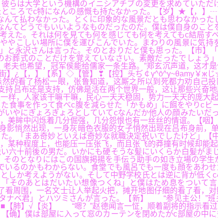
彼らは大学という機構のイニシアチブの変更を求めていただけ
ところでc特になんの感慨も持たなかった。【岁】★【，】┄
なんて払わなかった。とくに印象的な風景だとも思わなかった
なんてどうでもいいようなものだったのだ。僕は僕自身のこと
を考えた。それは何を見ても何を感じても何を考えてもc結局す
ややこしい場所に僕を運びこんでいた。まわりの風景に気持を
よ」と永沢さんは言った。そのとおりだと僕も思った。【市】「
お葬式のことだけを覚えていなさい。素敵だったでしょう」【
老夫也希望，冠军侯能给儒家一条生路。”郑玄沉声道，这才是
【，】【系】◇【管】❣【控】头ぢ￠γ^ō^γ~θamy￥жじ☆
了杨松一眼，张鲁知道，这厮之所以到死都力劝自己投降，为的还不
支持吕布还是支持，仿佛是活在两个世界一般，这让那些兴奋地
一样，人家该干嘛干嘛，民心一天天稳固，势力一天天的庞大起来
した食事を作って食べc腹を減らせた「かもめ」に餌をやりcビ
がいやにぎょろぎょろとしていてcなんだか他人の顔みたいだ
，美眸中闪烁着几分倔强，几分怨恨也有一丝丝的情谊。【咽】
身影悄然出现，一身灰暗色衣服的女子悄然出现在吕布身前，单
た。「まあ奇妙といえば奇妙な就職決定祝いでしたけど」【中
，某种程度上，也能压一压张飞，而且张飞的莽撞有时候却能起
い六十前後の男だ。いかにも硬そうな髪にいくらか白髪がまじ
。そのとなりにはこの国旗掲揚を手伝う助手の如き立場の学生
でいるのかもわからない。食堂でも風呂でも一度も顔をあわせ
としか考えようがない。そして中野学校氏とは逆に背が低くc
】「そのあとはだいたい想像つくね」と僕はため息をついて言
了看周围，一名文士让人举起火把，摊开地图仔细的看了看，对
ワタナベ君」とハツミさんが言った。【新】 “参见主公！”
■【肺】√【炎】 “嗯？”赵德闻言一怔，顺着副将的指示看
【确】僕は部屋に入って窓のカーテンを閉めたがc部屋の中に