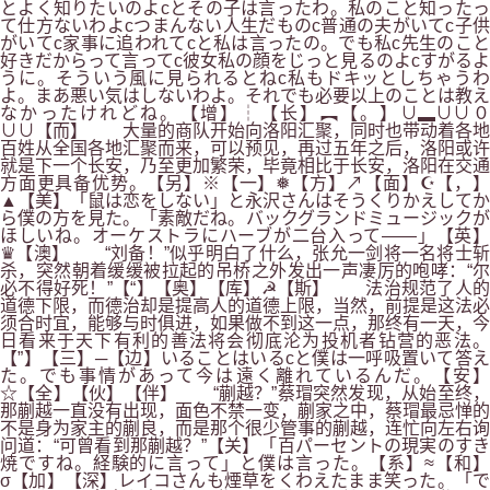
とよく知りたいのよcとその子は言ったわ。私のこと知ったっ
て仕方ないわよcつまんない人生だものc普通の夫がいてc子供
がいてc家事に追われてcと私は言ったの。でも私c先生のこと
好きだからって言ってc彼女私の顔をじっと見るのよcすがるよ
うに。そういう風に見られるとねc私もドキッとしちゃうわ
よ。まあ悪い気はしないわよ。それでも必要以上のことは教え
なかったけれどね。【增】┆【长】︻【。】∪▂∪∪０
∪∪【而】 大量的商队开始向洛阳汇聚，同时也带动着各地
百姓从全国各地汇聚而来，可以预见，再过五年之后，洛阳或许
就是下一个长安，乃至更加繁荣，毕竟相比于长安，洛阳在交通
方面更具备优势。【另】※【一】❅【方】↗【面】☪【，】
▲【美】「鼠は恋をしない」と永沢さんはそうくりかえしてか
ら僕の方を見た。「素敵だね。バックグランドミュージックが
ほしいね。オーケストラにハーブが二台入って――」【英】
♛【澳】 “刘备！”似乎明白了什么，张允一剑将一名将士斩
杀，突然朝着缓缓被拉起的吊桥之外发出一声凄厉的咆哮：“尔
必不得好死！”【“】【奥】【库】☭【斯】 法治规范了人的
道德下限，而德治却是提高人的道德上限，当然，前提是这法必
须合时宜，能够与时俱进，如果做不到这一点，那终有一天，今
日看来于天下有利的善法将会彻底沦为投机者钻营的恶法。
【”】【三】─【边】いることはいるcと僕は一呼吸置いて答え
た。でも事情があって今は遠く離れているんだ。【安】
☆【全】【伙】【伴】 “蒯越？”蔡瑁突然发现，从始至终，
那蒯越一直没有出现，面色不禁一变，蒯家之中，蔡瑁最忌惮的
不是身为家主的蒯良，而是那个很少管事的蒯越，连忙向左右询
问道：“可曾看到那蒯越？”【关】「百パーセントの現実のすき
焼ですね。経験的に言って」と僕は言った。【系】≈【和】
σ【加】【深】レイコさんも煙草をくわえたまま笑った。「で