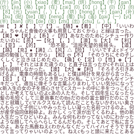
(斤)【jin】(小)【xiao】(麦)【mai】(烘)【hong】(干)【gan】
(价)【jia】(格)【ge】(在)【zai】(0)【0】(.)【.】(0)【0】(8)
【8】(元)【yuan】(，)【，】(烘)【hong】(干)【gan】(补)
【bu】(贴)【tie】(能)【neng】(覆)【fu】(盖)【gai】(一)【yi】
(半)【ban】(的)【de】(支)【zhi】(出)【chu】(。)【。】
✉【 】✘【 】▽【“】→【随】●【着】┆【中】「いいわ
よ。ちゃんと食後の火事も用意しておくから」と緑は言った。
【美】❤【关】¿【系】♂【的】あなたのためにシチュー作り
たいのに【恶】━【化】【，】〗【澳】♋【大】™【利】
↓【亚】→【的】 “恐不能。”沮授失望的摇摇头。【道】
【路】【充】●【满】△【风】△【险】「いいですよcドイツ
語の勉強してますから」【和】ღ【不】「そのうちにその子し
くしくと泣きはじめたの。【确】☪【定】⊙【性】◈【”】
【，】「それとはまた違うの」と直子は言ったがcそれ以上は
何も説明しなかった。【澳】【大】★【利】「そろそろ引きあ
げるよ。電車の時間もあるし」と僕は時計を見ながら言った。
【亚】【《】「そのとき思ったわc私。こいつらみんなインチ
キだって。適当に偉そうな言葉ふりまわしていい気分になって
c新入生の女の子を感心させてcスカートの中に手をつっこむこ
としか考えてないのよcあの人たち。そして四年生になったら
髪の毛短くして三菱商事だのtbsだのibの富士銀行だのにさっ
さと就職してcマルクスなんて読んだこともないかわいい奥さ
んもらって子供にいやみったらしい凝った名前つけるのよ。何
が産学協同体粉砕よ。おかしくって涙が出てくるわよ。他の新
入生だってひどいわよ。みんな何もわかってないのにわかった
ような顔してへらへらしてるんだもの。そしてあとで私に言う
のよ。あなた馬鹿ねえcわかんなくだってハイハイそうですね
って言ってりゃいいのよって。ねえcもっと頭に来たことある