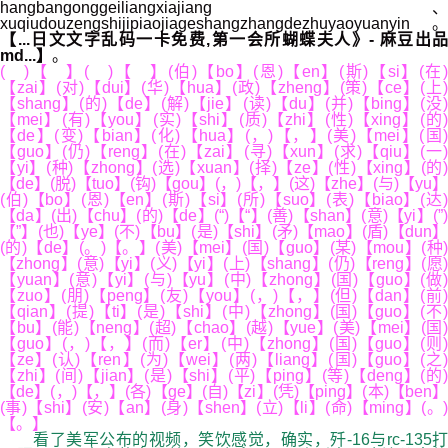
hangbangonggeiliangxiajiang、
xuqiudouzengshijipiaojiageshangzhangdezhuyaoyuanyin。
【...日文文字乱码一卡免费,第一会所蝴蝶夫人》- 麻豆出品
md...】
。
( )【 】( )【 】(伯)【bo】(恩)【en】(斯)【si】(在)
【zai】(对)【dui】(华)【hua】(政)【zheng】(策)【ce】(上)
【shang】(的)【de】(解)【jie】(读)【du】(并)【bing】(没)
【mei】(有)【you】(实)【shi】(质)【zhi】(性)【xing】(的)
【de】(变)【bian】(化)【hua】(，)【，】(美)【mei】(国)
【guo】(仍)【reng】(在)【zai】(寻)【xun】(求)【qiu】(一)
【yi】(种)【zhong】(选)【xuan】(择)【ze】(性)【xing】(的)
【de】(脱)【tuo】(钩)【gou】(，)【，】(这)【zhe】(与)【yu】
(伯)【bo】(恩)【en】(斯)【si】(所)【suo】(表)【biao】(达)
【da】(出)【chu】(的)【de】(“)【“】(善)【shan】(意)【yi】(”)
【”】(也)【ye】(不)【bu】(是)【shi】(矛)【mao】(盾)【dun】
(的)【de】(。)【。】(美)【mei】(国)【guo】(某)【mou】(种)
【zhong】(意)【yi】(义)【yi】(上)【shang】(仍)【reng】(愿)
【yuan】(意)【yi】(与)【yu】(中)【zhong】(国)【guo】(做)
【zuo】(朋)【peng】(友)【you】(，)【，】(但)【dan】(前)
【qian】(提)【ti】(是)【shi】(中)【zhong】(国)【guo】(不)
【bu】(能)【neng】(超)【chao】(越)【yue】(美)【mei】(国)
【guo】(，)【，】(而)【er】(中)【zhong】(国)【guo】(则)
【ze】(认)【ren】(为)【wei】(两)【liang】(国)【guo】(之)
【zhi】(间)【jian】(是)【shi】(平)【ping】(等)【deng】(的)
【de】(，)【，】(各)【ge】(自)【zi】(凭)【ping】(本)【ben】
(事)【shi】(安)【an】(身)【shen】(立)【li】(命)【ming】(。)
【。】
看了美军公布的视频，笑饮感觉，确实，歼-16与rc-135打