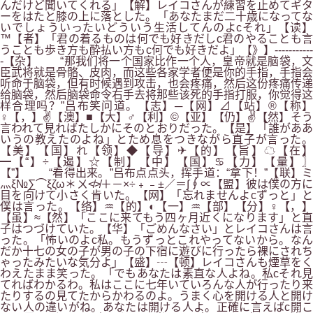
んだけど聞いてくれる」【解】レイコさんが練習を止めてギタ
ーをはたと膝の上に落とした。「あなたまだ二十歳になってな
いでしょういったいどういう生活してんのよcそれ」【读】
™【者】「君の着るものは何でも好きだしc君のやることも言
うことも歩き方も酔払い方もc何でも好きだよ」【》】-----------
-【杂】 “那我们将一个国家比作一个人，皇帝就是脑袋，文
臣武将就是骨骼、皮肉，而这些各家学者便是你的手指，手指会
听命于脑袋，但有时候遇到攻击，也会疼痛，然后这份疼痛传递
给脑袋，然后脑袋命令右手去将那些该死的手指打服，你觉得这
样合理吗？”吕布笑问道。【志】─【网】⊿【站】®【称】
♀【，】✌【澳】■【大】♂【利】©【亚】【仍】✌【然】そう
言われて見ればたしかにそのとおりだった。【是】「誰がああ
いうの教えたのよね」とため息をつきながら直子が言った。
【美】【国】れ【领】◆【导】✈【的】【旨】☁【在】
━【“】÷【遏】☆【制】【中】【国】♋【力】【量】〗
【”】 “看得出来。”吕布点点头，挥手道：“拿下！”【联】ミ
灬ξ№∑⌒ξζω＊ㄨ≮≯＋－×÷﹢﹣±／＝∫∮∝【盟】彼は僕の方に
目を向けて小さく肯いた。【网】「忘れませんよcずっと」と
僕は言った。【络】♒【的】◐【一】♒【部】【分】♀【，】
【虽】≈【然】「ここに来てもう四ヶ月近くになります」と直
子はつづけていた。【华】「ごめんなさい」とレイコさんは言
った。「怖いのよc私。もうずっとこれやってないから。なん
だか十七の女の子が男の子の下宿に遊びに行ったら裸にされち
ゃったみたいな気分よ」【盛】┄【顿】レイコさんも煙草をく
わえたまま笑った。「でもあなたは素直な人よね。私cそれ見
てればわかるわ。私はここに七年いていろんな人が行ったり来
たりするの見てたからかわるのよ。うまく心を開ける人と開け
ない人の違いがね。あなたは開ける人よ。正確に言えばc開こ