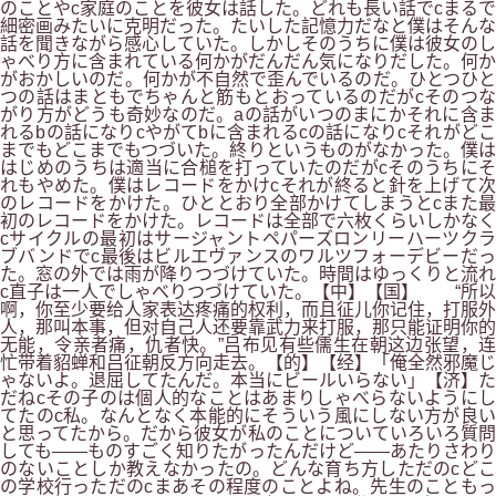
のことやc家庭のことを彼女は話した。どれも長い話でcまるで
細密画みたいに克明だった。たいした記憶力だなと僕はそんな
話を聞きながら感心していた。しかしそのうちに僕は彼女のし
ゃべり方に含まれている何かがだんだん気になりだした。何か
がおかしいのだ。何かが不自然で歪んでいるのだ。ひとつひと
つの話はまともでちゃんと筋もとおっているのだがcそのつな
がり方がどうも奇妙なのだ。aの話がいつのまにかそれに含ま
れるbの話になりcやがてbに含まれるcの話になりcそれがどこ
までもどこまでもつづいた。終りというものがなかった。僕は
はじめのうちは適当に合槌を打っていたのだがcそのうちにそ
れもやめた。僕はレコードをかけcそれが終ると針を上げて次
のレコードをかけた。ひととおり全部かけてしまうとcまた最
初のレコードをかけた。レコードは全部で六枚くらいしかなく
cサイクルの最初はサージャントペパーズロンリーハーツクラ
ブバンドでc最後はビルエヴァンスのワルツフォーデビーだっ
た。窓の外では雨が降りつづけていた。時間はゆっくりと流れ
c直子は一人でしゃべりつづけていた。【中】【国】 “所以
啊，你至少要给人家表达疼痛的权利，而且征儿你记住，打服外
人，那叫本事，但对自己人还要靠武力来打服，那只能证明你的
无能，令亲者痛，仇者快。”吕布见有些儒生在朝这边张望，连
忙带着貂蝉和吕征朝反方向走去。【的】【经】「俺全然邪魔じ
ゃないよ。退屈してたんだ。本当にビールいらない」【济】た
だねcその子のは個人的なことはあまりしゃべらないようにし
てたのc私。なんとなく本能的にそういう風にしない方が良い
と思ってたから。だから彼女が私のことについていろいろ質問
しても――ものすごく知りたがったんだけど――あたりさわり
のないことしか教えなかったの。どんな育ち方しただのcどこ
の学校行っただのcまあその程度のことよね。先生のこともっ