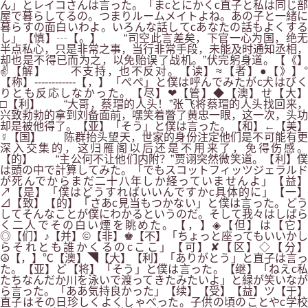
ん」とレイコさんは言った。「まcとにかくc直子と私は同じ部
屋で暮らしてるの。つまりルームメイトよね。あの子と一緒に
暮らすの面白いわよ。いろんな話してcあなたの話もよくする
し」【慎】┄【。】 “司空此言差矣，下官一心为国，绝无
半点私心，只是非常之事，当行非常手段，未能及时通知丞相，
却也是不得已而为之，以免贻误了战机。”伏完躬身道。【《】
✌【解】 不支持，也不反对。【读】≈【者】●【》】°
【称】------------【，】「ぺぺ」と僕は呼んでみたがc犬はびく
りとも反応しなかった。【尽】❤【管】◆【澳】せ【大】
□【利】 “大哥，蔡瑁的人头！”张飞将蔡瑁的人头找回来，
兴致勃勃的拿到刘备面前，嘿笑着瞥了黄忠一眼，这一次，头功
却是被他得了。【亚】「そう」と僕は言った。【和】←【美】
☿【国】 陈群抬头望天，世家的身份注定他们是不可能有更
深入交集的，这归雁阁以后还是不用来了，免得伤感。
【的】 “主公何不让他们内附？”贾诩突然微笑道。【利】僕
は頭の中で計算してみた。「でもスコットフィッツジェラルド
が死んでからまだ二十八年しか経っていませんよ」【益】
↗【是】「僕はどうすればいいんですかc具体的に」【一】
⊿【致】【的】「さあc見当もつかない」と僕は言った。どう
してそんなことが僕にわかるというのだ。そして我々はしばら
く二人でその白い煙を眺めた。【，】◈【但】は【它】
◎【们】♪【并】©【非】♚【不】「ちょっと座ってもいいかし
らそれとも誰かくるのcここ」【可】✘【区】◇【分】
☮【，】℃【澳】◥【大】【利】「ありがとう」と直子は言っ
た。【亚】ど【将】「そう」と僕は言った。【继】「ねえc私
たちなんだか川を泳いで渡ってきたみたいよ」と緑が笑いなが
ら言った。「ああ気持良かった」【续】【受】【益】ツ【于】
直子はその日珍しくよくしゃべった。子供の頃のことやc学校