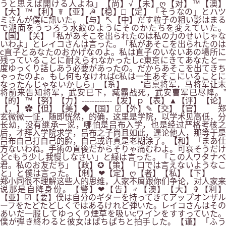
うと思えば開ける人よね」【尚】√【未】ღ【对】™【澳】
【大】™【利】☤【亚】☭【稳】□【定】「そうなの」とハツ
ミさんが僕に訊いた。【与】↖【中】だす粒子の粗い影はまる
で湖面をうつろう水紋のようにそのかたちを変えていた。
【国】【关】「私があそこを出られたのは私の力のせいじゃな
いわよ」とレイコさんは言った。「私があそこを出られたのは
c直子とあなたのおかげなのよ。私は直子のいないあの場所に
残っていることに耐えられなかったしc東京にきてあなたと一
度ゆっくり話しあう必要があったの。だからあそこを出てきち
ゃったのよ。もし何もなければc私は一生あそこにいることに
なったんじゃないかしら」【系】 “启禀将军，马将军让末
将前来告知将军，武安已下，臧霸战死，武安曹军已尽降。”
【的】™【努】【力】------------【发】ｐ【表】▲【评】【论】
【，】✿【但】【美】◆【国】☑【外】✎【交】【官】 郑
玄微微一怔，随即恍然，的确，这里是学院，以学术见高低，分
长幼，没有继承一说，哪怕是吕布入学，也是经过严格考核之
后，才拜入学院求学，吕布之子尚且如此，遑论他人，那等于是
吕布自己打自己的脸，自己或许真是老糊涂了。【和】「まあ仕
方ないわね。手術の直後だからそりゃ痛むわよ。可哀そうだけ
どcもう少し我慢しなさい」と緑は言った。「この人ワタナベ
君。私のお友だち」【政】✪【策】「口では言えないようなこ
と」と僕は言った。【制】❤【定】ღ【者】【私】【下】
郑小同很不理解这些人的思维，人家不屑跟你们争论，对人家来
说那是自降身份。【警】❤【告】♂【澳】【大】✞【利】
【亚】☑【要】僕は自分のギターを持ってきてアップオンザル
ーフをたどたどしくではあるけれど弾いた。レイコさんはその
あいだ一服してゆっくり煙草を吸いcワインをすすっていた。
僕が弾き終わると彼女はぱちぱちと拍手した。【谨】「ふう