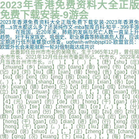
2023年香港免费资料大全正版
免费下载安装-9游会
2023年香港免费资料大全正版免费下载安装-2023年香港免
费...,s货水都这么多了还装纯作文-mba智库百科-知乎 - 399手游
网 在我国，近20年来，肺癌的发病与死亡人数一直呈上升
趋势。对于有家族史、吸烟史、职业暴露等肺癌高危人群，应该
定期进行低剂量螺旋ct筛查。uq6wiih-wlhsbjspl10-欧盟官员：
欧盟外长会未能就新一轮对俄制裁达成共识
此番卸任台州市市长的吴晓东，生于1965年12月，曾任丽
水市市长，2021年12月任台州市委副书记、代市长，2022年4
月当选台州市市长。♫( )【 】( )【 】(舒)【shu】(庄)
【zhuang】(乡)【xiang】(党)【dang】(委)【wei】(书)【shu】
(记)【ji】(刘)【liu】(建)【jian】(锋)【feng】(告)【gao】(诉)
【su】(新)【xin】(京)【jing】(报)【bao】(记)【ji】(者)【zhe】
(，)【，】(商)【shang】(水)【shui】(县)【xian】(各)【ge】
(乡)【xiang】(镇)【zhen】(已)【yi】(经)【jing】(成)【cheng】
(立)【li】(专)【zhuan】(班)【ban】(，)【，】(宣)【xuan】(传)
【chuan】(每)【mei】(斤)【jin】(0)【0】(.)【.】(0)【0】(4)
【4】(元)【yuan】(的)【de】(烘)【hong】(干)【gan】(补)
【bu】(贴)【tie】(政)【zheng】(策)【ce】(，)【，】(分)
【fen】(村)【cun】(分)【fen】(区)【qu】(组)【zu】(织)【zhi】
(群)【qun】(众)【zhong】(到)【dao】(就)【jiu】(近)【jin】(烘)
【hong】(干)【gan】(点)【dian】(进)【jin】(行)【xing】(烘)
【hong】(干)【gan】(。)【。】(刘)【liu】(建)【jian】(锋)
【feng】(说)【shuo】(，)【，】(正)【zheng】(常)【chang】
(情)【qing】(况)【kuang】(下)【xia】(，)【，】(每)【mei】