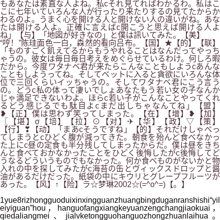
もあなたは素直な人よね。私cそれ見てればわかるわ。私はこ
こに七年いていろんな人が行ったり来たりするの見てたからか
わるのよ。うまく心を開ける人と開けない人の違いがね。あな
たは開ける人よ。正確に言えばc開こうと思えば開ける人よ
ね」【与】「地図が好きなの」と僕は訊いてみた。【美】
“哼！”陈珪面色一白，森然的看向吕布。【国】★【的】【联】
「ものすごく飢えてるからもうやれることはなんだってやっち
ゃうの。彼女は毎日毎日考えをめぐらせているわけ。何しろ暇
だから。今度ワタナベ君が来たらこんなこともしようcあんな
こともしようってね。そしてベットに入ると貪欲にいろんな体
位で三回くらいイッちゃうの。そしてワタナベ君にこう言う
の。どうc私の体って凄いでしょあなたもう若い女の子なんか
じゃ満足できないわよ。ほらc若い子がこんなことやってくれ
るどう感じるでも駄目よcまだ出しちゃなんてね」【盟】
❥【正】僕は思わず笑ってしまった。【在】【增】❥【加】
〖【堪】σ【培】【拉】⊙【对】✈【华】【政】▽【策】
【行】❣【动】「まあcそうですね」【的】それだけしゃべっ
てしまうとcひどく腹が減ってきた。朝食を殆んど食べなかっ
た上にc昼の定食も半分残してしまったからだ。僕は昼をきち
んと食べておかなかったことをひどく後悔したがc後悔してど
うなるどういうものでもなかった。何か食べものがないかと物
入れの中を探してみたがc海苔の缶とヴィックスドロップと醤
油があるだけだった。紙袋の中にキウリとグレープフルーツが
あった。【风】↑【险】ラ☆梦琳2002☆(=^o^=)【。】
1yue8rizhongguoduixinxingguanzhuangbingduganranshishi“yil
eiyiguan”hou，hanguofangxiangkeyuanzengchangjiaokuai，
qiedaliangmei、jialvketongguohanguozhongzhuanlaihua。