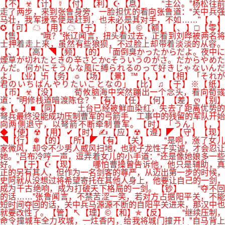
【不】☣【计】☿【付】【利】☪【息】 “主公。”杨松往前
走了两步，来到张鲁身旁，一脸担忧的看向张鲁道：“关中兵强
马壮，我军援军便是赶到，也未必是其对手，不如……”【，】
✪【可】☁【用】☁【于】┆【小】©【额】【、】□【零】
【售】 “哦？”张辽闻言，扭头看过去，正看到刘晔被两名将
士押着走上来，虽然有些狼狈，不过脸上却带着淡淡的从容。
【、】【高】◥【频】【的】「面倒臭かったからだよ。夜中に
煙草が切れたときの辛さとかcそういうのがさ。だからやめた
んだ。何かにそうんな風に縛られるのって好きじゃないんだ
よ」【业】卐【务】☼【场】【景】™【，】◐【相】「それが
君のいちばんやりたいことなの」【比】♫【于】※【纸】
【币】☣【没】 荀攸脑海中突然蹦出一个念头，看向荀彧
道：“明修栈道暗渡陈仓？”【有】【任】【何】【差】ღ【别】
◈【。】■【同】 土台已经被鲜血染红，失去了距离优势的
弩兵最终没能成功压制曹军的弓箭手，工事中的残留的军队开始
向两侧退守，以弩箭不断牵制曹军。【时】「うん」【，】
◆【使】☢【用】✔【时】✍【应】☢【遵】◤【守】【现】
◥【行】❅【的】【所】◤【有】【关】 “是啊，涨了女儿
家微风，却令不少男人威风扫地，也就子龙性子实诚，才会忍让
她。”吕布冷哼一声，逗弄着女儿的小手道：“还是像她娘多一些
好。”【于】☪【现】 哪怕曹操曾告诉他，他只是辅助，真
正的另有其人，但作为一名剑客的尊严，从迈出第一步的时候，
史阿就从没想过将希望寄托在其他人身上，他要让自己的一剑，
成为千古绝响，成为打破天下格局的一剑。【钞】 “夺不回
的话……”张鲁闻言，不禁苦涩一笑，若对方占据阳平关，不能
短时间夺回的话，关中兵马源源不断的自阳平关进来，那汉中也
就要改性了。【管】↖【理】©【和】✯【反】 “继续压制，
命令撞城车全力攻城，一炷香内，给我将城门撞开！”自马背上