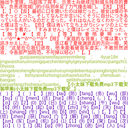
抽出千里镜，马超挥了挥手，示意士兵继续压制城头残存的曹
军，负责进攻城门的小队则牟足了力气撞击城门。【洗】【钱】
【、】⊙【反】最初に口を開いたのは緑だった。彼女は僕の手
をそっととった。そしてなんだか言いにくそうに自分につきあ
っている人がいるのだと言った。それはなんとなくわかってる
と僕は言った。【恐】僕は肯いて立ち上がりcシャツの上にセ
ーターを着た。「すみません」と僕はレイコさんに言った。
【融】✘【资】¡【等】你要唔要啊∩¤々
♀♂^ǒ^*★*^ǒ^*☆*^ǒ^*【规】「家庭的な背景」と僕は驚いて
訊きかえした。【定】 张辽看了夏侯渊退去的方向一眼，笑
道：“这是在引我们进攻，他未能看破我军虚实，不敢贸然进
攻，令各部严加防范，不可掉以轻心！”【。】
guojiaweijianweifayanrenmifeng：4yue18ri，
jingwaishuruxinzengquezhenbingliyigeyueyilaishoucijiangzhi1
0liyixia，
dangebieshengfenjingwaishuruyinqidebentujujixingbinglichixu
zengjia，tishiyaoshizhongzuohaoshaizha、zhenduan、
baogao、gelibihuanguanli，
jianjuefangzhishequchuanbo。
【小太妹下载免费mp3下载
装苹果(小太妹下载免费mp3下载安...】
。
( )【 】( )【 】(台)【tai】(防)【fang】(务)【wu】(部)
【bu】(门)【men】(还)【hai】(称)【cheng】(，)【，】(自)
【zi】(2)【2】(0)【0】(日)【ri】(上)【shang】(午)【wu】(6)
【6】(时)【shi】(起)【qi】(至)【zhi】(今)【jin】(天)【tian】
(上)【shang】(午)【wu】(6)【6】(时)【shi】(，)【，】(“)【“】
(侦)【zhen】(获)【huo】(”)【”】(解)【jie】(放)【fang】(军)
【jun】(军)【jun】(机)【ji】(1)【1】(9)【9】(架)【jia】(次)
【ci】(（)【（】(其)【qi】(中)【zhong】(进)【jin】(入)【ru】