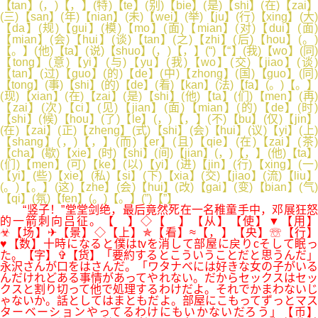
【tan】(，)【，】(特)【te】(别)【bie】(是)【shi】(在)【zai】
(三)【san】(年)【nian】(未)【wei】(举)【ju】(行)【xing】(大)
【da】(规)【gui】(模)【mo】(面)【mian】(对)【dui】(面)
【mian】(会)【hui】(谈)【tan】(之)【zhi】(后)【hou】(。)
【。】(他)【ta】(说)【shuo】(，)【，】(“)【“】(我)【wo】(同)
【tong】(意)【yi】(与)【yu】(我)【wo】(交)【jiao】(谈)
【tan】(过)【guo】(的)【de】(中)【zhong】(国)【guo】(同)
【tong】(事)【shi】(的)【de】(看)【kan】(法)【fa】(。)【。】
(现)【xian】(在)【zai】(是)【shi】(他)【ta】(们)【men】(再)
【zai】(次)【ci】(见)【jian】(面)【mian】(的)【de】(时)
【shi】(候)【hou】(了)【le】(，)【，】(不)【bu】(仅)【jin】
(在)【zai】(正)【zheng】(式)【shi】(会)【hui】(议)【yi】(上)
【shang】(，)【，】(而)【er】(且)【qie】(在)【zai】(茶)
【cha】(歇)【xie】(时)【shi】(间)【jian】(，)【，】(他)【ta】
(们)【men】(可)【ke】(以)【yi】(进)【jin】(行)【xing】(一)
【yi】(些)【xie】(私)【si】(下)【xia】(交)【jiao】(流)【liu】
(。)【。】(这)【zhe】(会)【hui】(改)【gai】(变)【bian】(气)
【qi】(氛)【fen】(。)【。】(”)【”】
“竖子！”堂堂剑绝，最后竟然死在一名稚童手中，邓展狂怒
的一箭刺向吕征。【 】◇【 】【从】【使】▼【用】
☣【场】✈【景】◇【上】✯【看】≈【，】【央】☏【行】
♥【数】十時になると僕はtvを消して部屋に戻りcそして眠っ
た。【字】✞【货】「要約するとこういうことだと思うんだ」
永沢さんが口をはさんだ。「ワタナベには好きな女の子がいる
んだけれどある事情があってやれない。だからセックスはセッ
クスと割り切って他で処理するわけだよ。それでかまわないじ
ゃないか。話としてはまともだよ。部屋にこもってずっとマス
ターベーションやってるわけにもいかないだろう」【币】