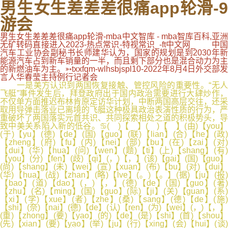
男生女生差差差很痛app轮滑-9
游会
男生女生差差差很痛app轮滑-mba中文智库 - mba智库百科,亚洲
无矿转码直接进入2023-热点常识-特视常识_-ft中文网_ 中国
汽车工业协会副秘书长师建华认为，国家的规划是到2030年新
能源汽车占到新车销量的一半，而且剩下部分也是混合动力为主
的新燃油车为主。➳txxfqm-wlhsbjspl10-2022年8月4日外交部发
言人华春莹主持例行记者会
一是美方认识到两国恢复接触、管控风险的重要性。“无人
飞艇”事件发生后，拜登政府出于国内政治需要进行大肆炒作，
不仅单方面推迟布林肯原定访华计划，中断两国高层交往，还采
取用导弹击落业已离境的飞艇这种极具政治表演性质的行为，严
重破坏了两国落实元首共识、共同探索相处之道的积极势头，导
致中美关系陷入新的低谷。♋( )【 】( )【 】(由)【you】
(于)【yu】(德)【de】(国)【guo】(联)【lian】(合)【he】(政)
【zheng】(府)【fu】(内)【nei】(部)【bu】(在)【zai】(对)
【dui】(华)【hua】(问)【wen】(题)【ti】(上)【shang】(有)
【you】(分)【fen】(歧)【qi】(，)【，】(该)【gai】(国)【guo】
(尚)【shang】(未)【wei】(宣)【xuan】(布)【bu】(对)【dui】
(华)【hua】(战)【zhan】(略)【lve】(。)【。】(据)【ju】(报)
【bao】(道)【dao】(，)【，】(德)【de】(国)【guo】(著)
【zhu】(名)【ming】(国)【guo】(际)【ji】(关)【guan】(系)
【xi】(学)【xue】(者)【zhe】(桑)【sang】(德)【de】(施)
【shi】(奈)【nai】(德)【de】(认)【ren】(为)【wei】(，)【，】
(重)【zhong】(要)【yao】(的)【de】(是)【shi】(首)【shou】
(先)【xian】(要)【yao】(举)【ju】(行)【xing】(会)【hui】(谈)