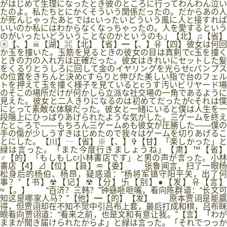
がはじめて生理になったとき彼のところに行ってわんわん泣い
たのよ。私たちとにかくそういう関係だったの。だからあの人
が死んじゃったあとではcいったいどういう風に人と接すれば
いいのか私にはわからなくなっちゃったの。人を愛するという
のがいったいどういうことなのかというのも」【北】♫【省】
ⓐ【、】☠【湖】⌘【北】【省】━【、】유【四】彼女は何回
か玉を撞いた。玉筋を見るときの彼女の目は真剣でc玉を撞く
ときの力の入れ方は正確だった。彼女はきれいにセットした髪
をくるりとうしろに回して金のイヤリングを光らせcパンプス
の位置をきちんと決めcすらりと伸びた美しい指で台のフェル
トを押えて玉を撞く様子を見ているとcうす汚いビリヤード場
のそこの場所だけが何かしら立派な社交場の一角であるように
見えた。彼女と二人きりになるのは初めてだったがcそれは僕
にとって素敵な体験だった。彼女と一緒にいると僕は人生を一
段階上にひっぱりあげられたような気がした。三ゲームを終え
たところで――もちろん三ゲームめも彼女が圧勝した――僕の
手の傷が少しうずきはじめたので我々はゲームを切りあげるこ
とにした。【川】┄【省】※【、】✞【甘】「楽しかった」と
緑は言った。「また今度行きましょうね」【肃】™【省】
♂【的】「もしもしc小林書店です」と男の声が言った。小林
書店【4】⊿【位】【县】♒【委】 张鲁闻言，扫了一眼杨
松身后的杨伯、杨昂，疑惑道：“杨将军镇守阳平关，出了何
事？”【书】☢【记】☢【分】卐【别】●【发】유【言】
≈【。】 “百济？三韩？”钟繇咂咂嘴，看向陈群道：“长文可
知这是哪家人马？”【他】━【的】【发】 原本贾诩是能赢
得，但贾诩却在不知不觉中引吕布上套，最后打成和棋，吕布眯
眼看向贾诩道：“看来之前，也是文和有意让我。”【言】「わが
ままが聞き届けられたからよ」と緑は言った。「それでつっか