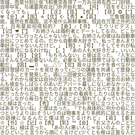
攻城，而是分别让张飞和黄忠各领了一万兵马将东西二门封锁，
自带中军，与诸葛亮在北门外开始扎营。【月】「目をそむけた
くなっても」【，】【沈】【铭】【权】〗【获】✪【“】
☢【全】☭【国】✯【优】☪【秀】●【县】 兰詹娥眉轻
挑，虽然在贵霜国，这不是什么新鲜事情，但远在万里之外的汉
土，吕布是如何得知的？【委】♪【书】「エウリビデス」
【记】❤【”】「お姉さんは婚約者とデートしてるの。どこか
ドライブに行ったんじゃないかしら。お姉さんの彼はね自動車
会社につとめてるの。だから自動車大好きで。私ってあんまり
車好きじゃないんだけど。」【称】♀【号】「そしてそれが私
の煙草代になるわけね」【。】「あの人も大好きだよ。いい人
だね」【在】【全】「もちろんない」と彼は言った。「人生に
はそんなもの必要ないんだ。必要なものは理想ではなく行動規
範だ」【国】▂０＾ω﹏△▽【优】我々はランチを食べながら
課目登録のカードを見せあってc二つの講義を共通して登録し
ていることを発見した。週に二回彼女に顔を合わせることにな
る。それから彼女は自分の生活のことを話した。彼女のお姉さ
んも彼女もしばらくのあいだアパート暮しになじめなかった。
何故ならそれは彼女たちのそれまでの人生に比べてあまりにも
楽だったからだ。自分たちは誰かの看病をしたりc店を手伝っ
たりしながら毎日を忙しく送ることに馴れてしまっていたのだ
cと緑は言った。【秀】「日常生活の中で役に立つということ
はあまりないね」と僕は言った。「でも具体的に何かの役に立
つというよりはcそういうのは物事をより系統的に捉えるため
の訓練になるんだと僕は思ってるけれど」【县】【委】
※【书】☆【记】σ【表】【彰】™【会】「お父さんのことだ
けどね」緑は言った。「あの人c悪い人じゃないのよ。ときど
きひどいこと言うから頭にくるけどc少くとも根は正直な人だ