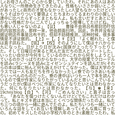
しcお母さんのこと心から愛していたわ。それにあの人はあの
人なりに一所懸命生きてきたのよ。性格もいささか弱いところ
があったしc商売の才覚もなかったしc人望もなかったけどcで
もうそばかりついて要領よくたちまわってるまわりの小賢しい
連中に比べたらずっとまともな人よ。私も言いだすとあとに引
かない性格だからc二人でしょっちゅう喧嘩してたけどね。で
も悪い人じゃないのよ」【议】 曹操不会将吕布那封恐吓信
的内容放出去，那样一来，他会颜面扫地，因此，外界并没有证
据证明这件事是吕布干的，但却不妨碍推测，这种时候，很多事
情是不讲证据的。【上】➳【，】☤【沈】「よく眠れた」と僕
は直子訊ねた。【铭】✈【权】そのようにして僕は十八から十
九になった。日が上り日が沈みc国旗が上ったり下ったりし
た。そして日曜日が来ると死んだ友だちの恋人とデートした。
いったい自分が今何をしているのかcこれから何をしようとし
ているのかさっぱりわからなかった。大学の授業でクローデル
を読みcラシーヌを読みcエイゼンシュテインを読んだがcそれ
らの本は僕に殆んど何も訴えかけてこなかった。僕は大学のク
ラスでは一人も友だちを作らなかったしc寮でのつきあいも通
りいっぺんのものだった。寮の連中はいつも一人で本を読んで
いるので僕が作家になりたがっているんだと思いこんでいるよ
うだったがc僕はべつに作家になんてなりたいとは思わなかっ
た。何にもなりたいとは思わなかった。【与】♚【来】
19chris'blog【自】↖【河】「ごめんなさい」と直子は言っ
た。「あなたを傷つけたくないんだけどcでもこれだけはわか
って。私とキズキ君は本当にとくべつな関係だったのよ。私た
ち三つの頃から一緒に遊んでたのよ。私たちいつも一緒にいて
いろんな話をしてcお互いを理解しあってcそんな風に育った
の。初めてキスしたのは小学校六年のときc素敵だったわ。私