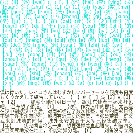
(力)【li】(外)【wai】(，)【，】(还)【hai】(应)【ying】(关)
【guan】(注)【zhu】(1)【1】(1)【1】(月)【yue】(美)【mei】
(国)【guo】(总)【zong】(统)【tong】(即)【ji】(将)【jiang】
(进)【jin】(行)【xing】(中)【zhong】(期)【qi】(选)【xuan】
(举)【ju】(，)【，】(在)【zai】(此)【ci】(之)【zhi】(前)
【qian】(对)【dui】(于)【yu】(油)【you】(市)【shi】(的)
【de】(干)【gan】(预)【yu】(或)【huo】(加)【jia】(大)【da】
(力)【li】(度)【du】(。)【。】(另)【ling】(外)【wai】(欧)
【ou】(盟)【meng】(对)【dui】(俄)【e】(罗)【luo】(斯)【si】
(的)【de】(能)【neng】(源)【yuan】(制)【zhi】(裁)【cai】(，)
【，】(以)【yi】(及)【ji】(即)【ji】(将)【jiang】(进)【jin】(入)
【ru】(冬)【dong】(日)【ri】(后)【hou】(欧)【ou】(洲)
【zhou】(地)【di】(区)【qu】(的)【de】(能)【neng】(源)
【yuan】(供)【gong】(应)【ying】(问)【wen】(题)【ti】(，)
【，】(均)【jun】(将)【jiang】(给)【gei】(原)【yuan】(油)
【you】(市)【shi】(场)【chang】(带)【dai】(来)【lai】(影)
【ying】(响)【xiang】(。)【。】(（)【（】(中)【zhong】(新)
【xin】(经)【jing】(纬)【wei】(a)【a】(p)【p】(p)【p】(）)
【）】
僕は肯いた。レイコさんはむずかしいパーセージを何度も何度
もくりかえして練習していた。【 】❅【 】♋【2】●【0】
▼【2】 “那就让她们明日一早，跟江东使者一起来拜见
吧。”吕布想了想道。【1】 南郑，作为汉中的郡城，尤其是
在汉中割据汉中之后，对南郑经过了数次修整，如今的南郑已经
不逊于许多州府所在，城墙有近三丈的高度，当张鲁带着一群文
武来到城墙的时候，城外长安的五千大军已经集结完毕。
【年】 伏完闻言冷笑一声，想要强撑着直起腰来，却被四名
虎卫死死地按在地上，不能动弹分毫。【6】 刘备没有立刻