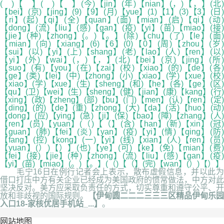
( )【 】( )【 】(今)【jin】(年)【nian】(，)【，】(北)
【bei】(京)【jing】(9)【9】(月)【yue】(1)【1】(3)【3】(日)
【ri】(起)【qi】(全)【quan】(面)【mian】(启)【qi】(动)
【dong】(流)【liu】(感)【gan】(疫)【yi】(苗)【miao】(接)
【jie】(种)【zhong】(。)【。】(除)【chu】(了)【le】(面)
【mian】(向)【xiang】(6)【6】(0)【0】(周)【zhou】(岁)
【sui】(以)【yi】(上)【shang】(老)【lao】(人)【ren】(以)
【yi】(外)【wai】(，)【，】(北)【bei】(京)【jing】(所)
【suo】(有)【you】(在)【zai】(校)【xiao】(的)【de】(各)
【ge】(类)【lei】(中)【zhong】(小)【xiao】(学)【xue】(校)
【xiao】(学)【xue】(生)【sheng】(和)【he】(各)【ge】(区)
【qu】(卫)【wei】(生)【sheng】(健)【jian】(康)【kang】(行)
【xing】(政)【zheng】(部)【bu】(门)【men】(认)【ren】(定)
【ding】(的)【de】(重)【zhong】(大)【da】(活)【huo】(动)
【dong】(应)【ying】(急)【ji】(保)【bao】(障)【zhang】(人)
【ren】(员)【yuan】(（)【（】(含)【han】(新)【xin】(冠)
【guan】(肺)【fei】(炎)【yan】(疫)【yi】(情)【qing】(防)
【fang】(控)【kong】(一)【yi】(线)【xian】(人)【ren】(员)
【yuan】(）)【）】(也)【ye】(可)【ke】(免)【mian】(费)
【fei】(接)【jie】(种)【zhong】(流)【liu】(感)【gan】(疫)
【yi】(苗)【miao】(。)【。】(（)【（】(完)【wan】(）)【）】
毛宁16日在例行记者会上表示，散布虚假信息，并以此为
借口打压中方有关企业已经成为美国政府的惯常做法，中方对此
坚决反对。美方应采取负责任的方式，切实尊重和遵守公平、开
放和非歧视的国际规则。
【伊甸圆二二二三三三区精品伊甸乐园
入口18-家核优居手机站_...】
。
网站地图