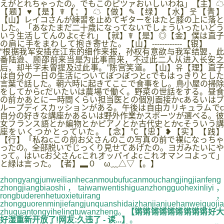
えがとれちゃったの。でもこのピツァおいしいわね」【主】☁
【题】♥【是】☤【：】☁【做】✎【绿】【水】웃【青】
【山】レイコさんが練習を止めてギターをはたと膝の上に落と
した。「あなたまだ二十歳になってないでしょういったいどう
いう生活してんのよcそれ」【就】☤【是】◎【金】僕は直子
の肩に手をまわして抱き寄せた。【山】------------【银】
“根据我军安插在江东的细作来报，孙权有意欲与我军结盟，此
番陆逊、顾邵前来当是为此事而来，不过此二人从进入长安之
后，却半字未曾提及过此事。”陈宫笑道。【山】유【理】直子
は自分の一日の生活についてぼつぼつとcでもはっきりとした
言葉で話した。朝六時に起きてここで食事をし。鳥小屋の掃除
をしてからcだいたいは農場で働く。野菜の世話をする。昼食
の前かあとに一時間くらい担当医との個別面接かcあるいはブ
ループディスカッションがある。午後は自由カリキュラムでc
自分の好きな講座かあるいは野外作業かスポーツが選べる。彼
女フランス語とか編物とかピアノとか古代史とかcそういう講
座をいくつかとっていた。【念】℃【忠】❥【实】【践】
【行】「私ねcこの前お父さんのこの写真の前で裸になっちゃ
ったの。全部脱いでじっくり見せてあげたの。ヨガみたいにや
って。はいcお父さんcこれオッパイよcこれオマンコよって」
と緑は言った。【者】▂０＾ω﹏△▽【。】
zhongyangjunweilianhecanmoubufucanmouchangjingjianfeng
zhongjiangbiaoshi，taiwanwentishiguanzhongguohexinliyi，
rongbuderenhetuoxietuirang，
zhongguorenminjiefangjunquanshidaizhanjianjuehanweiguojia
zhuquantongyihelingtuwanzheng。
【锵锵锵锵锵锵锵锵锵好
好湿重新开放了!网友:久违了 - 读...】
。