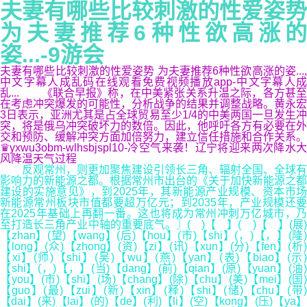
夫妻有哪些比较刺激的性爱姿势
为夫妻推荐6种性欲高涨的
姿...-9游会
夫妻有哪些比较刺激的性爱姿势 为夫妻推荐6种性欲高涨的姿...,
中文字幕人成乱码在线观看免费视频播放app-中文字幕人成
乱... 《联合早报》称，在中美紧张关系升温之际，各方甚至
在考虑冲突爆发的可能性，分析战争的结果并调整战略。黄永宏
3日表示，亚洲尤其是占全球贸易至少1/4的中美两国一旦发生冲
突，将是俄乌冲突破坏力的数倍。因此，他呼吁各方有必要在外
交和预防、缓解冲突方面加倍努力，建立信任措施和合作关系。
♛yxwu3obm-wlhsbjspl10-冷空气来袭！辽宁将迎来两次降水大
风降温天气过程
反观常州，则更加聚焦建设引领长三角、辐射全国、全球有
影响力的新能源之都。根据常州市出台的《关于加快新能源之都
建设的实施意见》，到2025年，其新能源产业规模、资本市场
新能源常州板块市值都要超万亿元；到2035年，产业规模还要
在2025年基础上再翻一番。这也将成为常州冲刺万亿城市，乃
至打造长三角产业中轴的重要底气。〗( )【 】( )【 】(展)
【zhan】(望)【wang】(后)【hou】(市)【shi】(，)【，】(隆)
【long】(众)【zhong】(资)【zi】(讯)【xun】(分)【fen】(析)
【xi】(师)【shi】(吴)【wu】(燕)【yan】(表)【biao】(示)
【shi】(，)【，】(当)【dang】(前)【qian】(原)【yuan】(油)
【you】(市)【shi】(场)【chang】(除)【chu】(美)【mei】(国)
【guo】(最)【zui】(新)【xin】(释)【shi】(储)【chu】(带)
【dai】(来)【lai】(的)【de】(利)【li】(空)【kong】(压)【ya】