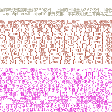
，全国邮政快递揽收量约2.50亿件，上周的日均量为2.67亿件，均低
pbon-wlhsbjspl10-俄外交部：事实表明波兰有向乌克兰
粉。而现今的广式早茶的虾饺已不使用豆粉了，而是把小麦粉和
素从食店》中有“水晶包子”这样的食品，同类的皮最迟在南宋时
e】(术)【shu】(期)【qi】(刊)【kan】(《)【《】(自)【zi】
】(关)【guan】(论)【lun】(文)【wen】(，)【，】(南)【nan】(京)
u】(理)【li】(模)【mo】(型)【xing】(来)【lai】(解)【jie】(释)
】(1)【1】(2)【2】(4)【4】(a)【a】(特)【te】(征)【zheng】(称)
in】(号)【hao】(来)【lai】(自)【zi】(一)【yi】(个)【ge】(双)
(一)【yi】(个)【ge】(有)【you】(星)【xing】(盘)【pan】(的)
g】(大)【da】(、)【、】(旋)【xuan】(转)【zhuan】(更)【geng】
未)【wei】(来)【lai】(研)【yan】(究)【jiu】(或)【huo】(可)
(以)【yi】(寻)【xun】(找)【zhao】(快)【kuai】(速)【su】(射)
】ツ【线】♫【工】僕はビールを飲んでしまいcレイコさんは二本
し迷っていたが三本目をくわえて火をつけた。【作】【人】卐
ない直子ののことを考えた。腰のくびれと陰毛のかげりのこと
の幻想にすぎなかったのだろうか時間が過ぎcあの小さな世界
本当にあったことなんだと思えばたしかにそうだという気がし
出来事にしては全てが美しすぎた。あの直子の体も月の光も。
，不可能，若那真是我的种……”【先】「それc手紙で読んだわ
调转马头，再度杀回去，手中银枪直接将一名曹将的脑袋砸飞，
过】 掌控土地是小，但世家又不是傻子，怎会看不出刘备此举
ね。許す許さないの問題になると思うけどcあとは」と僕は言っ
っさり死んじゃえばいいけれどc何かの加減で足をくじくくらい