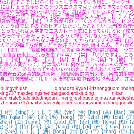
なれcお前そこでしばらくじっとしてろっていう風に。フィクサ
にはしょっちゅうこのデウスエクスマキナが出てきてcそのあ
学生や高校生でいっばいだった。緑は左手でショルダーバッグ
统兴奋地挥了挥拳头，城楼上显然已经有人动摇。【，】√【“
只效忠蔡瑁。【如】「それがものすごくよく似合うの。ピンク
という点ではその子のピアノはたいしたことないしc音楽の専
とっていれば大学までエスカレート式に上っていける女子校で
私もその子にああしろこうしろって押しつけなかったわ。押し
りたいことしかやらない子なのよ。だからねcまずその子に自
人でどの弾き方が良いだとか好きだとか討論するの。それから
」【正】 “我如何知晓？”张鲁面色不善的穿戴好衣服，让夫
“诸位深夜来此，究竟发生了何事？”【常】「いいですよ。こ
】☿【就】「前略。【可】【以】❣【，】☉【其】℉【他】「
普通の人間だって。君は僕の中に何か普通じゃないものがみつ
んなこと。あなたってかわいいわねえ。そう思わないc直子」
吹拂着云彩温柔的飘过天际，朝阳懒懒的冒出头来，吕布的生物
身上肌肉微微动了几下，从肢体的纠缠中轻松地脱离出来，并没
yihuishi。qiahaozai9yue14rizhongguominhangjuza
beijinxing737maxdepingshenbaogaodiercixiuding。nikan，
anlixiale8jiafeijidedingdan；nengjieshoudefeijinazir
anzheboyin737maxbubawentijiejuediaorangwomenzhongguol
(行)【xing】(、)【、】(银)【yin】(保)【bao】(监)【jian】(会
)【qian】(金)【jin】(融)【rong】(支)【zhi】(持)【chi】(房)
【zhan】(工)【gong】(作)【zuo】(的)【de】(通)【tong】(知)【
)【zhi】(持)【chi】(房)【fang】(地)【di】(产)【chan】(市)【
)【yue】(，)【，】(房)【fang】(地)【di】(产)【chan】(企)【q