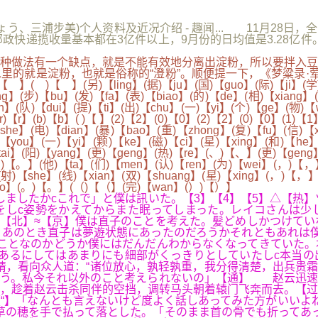
弓りょう、三浦步美)个人资料及近况介绍 - 趣闻... 11月28日
揽收量基本都在3亿件以上，9月份的日均值是3.28亿件。→qeo8
做法有一个缺点，就是不能有效地分离出淀粉，所以要拌入豆
的就是淀粉，也就是俗称的“澄粉”。顺便提一下，《梦粱录·荤
】(另)【ling】(据)【ju】(国)【guo】(际)【ji】(学)【xu
ong】(步)【bu】(发)【fa】(表)【biao】(的)【de】(相)【xiang
n】(队)【dui】(提)【ti】(出)【chu】(一)【yi】(个)【ge】(物)【w
)【r】(b)【b】( )【 】(2)【2】(0)【0】(2)【2】(0)【0】(1)【1
he】(电)【dian】(暴)【bao】(重)【zhong】(复)【fu】(信)【x
【you】(一)【yi】(颗)【ke】(磁)【ci】(星)【xing】(和)【he】
tai】(阳)【yang】(更)【geng】(热)【re】(、)【、】(更)【gen
)【。】(他)【ta】(们)【men】(认)【ren】(为)【wei】(，)【，】(
(射)【she】(线)【xian】(双)【shuang】(星)【xing】(，)【，】
【hao】(。)【。】(（)【（】(完)【wan】(）)【）】
足しましたかcこれで」と僕は訊いた。【3】【4】【5】△【热
をしc姿勢をかえてからまた眠ってしまった。レイコさんは少
【北】≈【京】僕は直子のことを考えた。髪どめしかつけてい
あのとき直子は夢遊状態にあったのだろうかそれともあれは僕
ことなのかどうか僕にはだんだんわからなくなってきていた。
あるにしてはあまりにも細部がくっきりとしていたしc本当の
，看向众人道：“诸位放心，孰轻孰重，我分得清楚，出兵贵霜
ょう。私今それ以外のこと考えられないの」【通】 赵云迅速
战，趁着赵云击杀同伴的空挡，调转马头朝着辕门飞奔而去。【
“】「なんとも言えないけど度よく話しあってみた方がいいよ
草の穂を手で払って落とした。「そのまま首の骨でも折ってあ