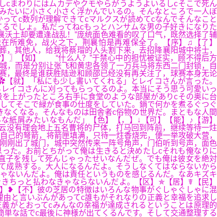
しcまわりにはムカデやクモやらがうようよいるしcそこで死ん
みたいに小さく小さく浮かんでいるの。そんなところで一人ぼ
ってc数列が理解できてcマルクスが読めてcなんでそんなこと
るでしょ。私だってねcもっとハンサムな男の子好きになりた
襄沃土却要遭逢战乱！”庞统面色难看的叹了口气，既然选择了辅
在所难免，战火之下，荆襄怕是再难保全了。【序】♫【了】
葬，其他人，给我将蔡瑁的人头割下来，去招降襄阳城中将士，
“】〗【如】 “什么人？”于禁心中的担忧被证实，顾不得后方
城，而是分别让张飞和黄忠各领了一万兵马将东西二门封锁，自
赛，最终是谁获胜陆逊和顾邵已经没有再关注了，球赛本身无论
✿【就】「私にも少し書いてくれる」とレイコさんが言った。
らレイコさんに刈ってもらってるのよ。本当にそう思う可愛いっ
段を上がったところ右手に食堂のような部屋がありcその奥に台
そしてそこで緑が食事の仕度をしていた。鍋で何かを煮るぐつぐ
きなくなる。そんなものは田舎者c俗物の世界だ。まともな人間
な紙屑みたいなもんだ」【色】【，】↓【可】【能】♪【游】
云没有理会地上五名曹将的尸体，打马回到阵前，继续等待一炷
自己的弩箭，将箭匣填满，只待一炷香烧完，便一举攻破大营，
刚刚出了城门，城中突然传来一阵号角声，门伯听到号声，面色
思った。お前とちがって俺は生きると決めたしcそれも俺なりに
直子を残して死んじゃったせいなんだぜ。でも俺は彼女を絶対
て成熟する。大人になるんだよ。そうしなくてはならないから
ゃないんだよ。俺は責任というものを感じるんだ。なあキズキ
きちっと払わなきゃならないんだよ。【区】✯【居】☤【民】
】❥【不】彼の芝居の特徴はいろんな物事がぐしゃぐしゃに混
理由と言いぶんがあってc誰もがそれなりの正義と幸福を追求し
義がとおってcみんなの幸福が達成されるということは原理的
簡単な話でc最後に神様が出てくるんです。そして交通整理する