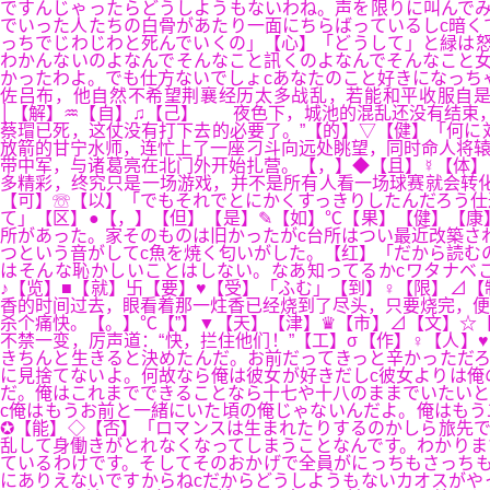
ですんじゃったらどうしようもないわね。声を限りに叫んでみ
でいった人たちの白骨があたり一面にちらばっているしc暗く
っちでじわじわと死んでいくの」【心】「どうして」と緑は怒
わかんないのよなんでそんなこと訊くのよなんでそんなこと女
かったわよ。でも仕方ないでしょcあなたのこと好きになっち
佐吕布，他自然不希望荆襄经历太多战乱，若能和平收服自是
│【解】♒【自】♫【己】 夜色下，城池的混乱还没有结束，
蔡瑁已死，这仗没有打下去的必要了。”【的】▽【健】「何に対
放箭的甘宁水师，连忙上了一座刁斗向远处眺望，同时命人将
带中军，与诸葛亮在北门外开始扎营。【，】◆【且】☿【体
多精彩，终究只是一场游戏，并不是所有人看一场球赛就会转
【可】☏【以】「でもそれでとにかくすっきりしたんだろう仕
て」【区】●【，】【但】【是】✎【如】℃【果】【健】【康
所があった。家そのものは旧かったがc台所はつい最近改築さ
つという音がしてc魚を焼く匂いがした。【红】「だから読む
はそんな恥かしいことはしない。なあ知ってるかcワタナベ
♪【览】■【就】卐【要】♥【受】「ふむ」【到】♀【限】⊿
香的时间过去，眼看着那一炷香已经烧到了尽头，只要烧完，便
杀个痛快。【。】℃【”】▼【天】【津】♛【市】⊿【文】☆
不禁一变，厉声道：“快，拦住他们！”【工】σ【作】♀【人】
きちんと生きると決めたんだ。お前だってきっと辛かっただろ
に見捨てないよ。何故なら俺は彼女が好きだしc彼女よりは俺
だ。俺はこれまでできることなら十七や十八のままでいたいと
c俺はもうお前と一緒にいた頃の俺じゃないんだよ。俺はもう
✪【能】◇【否】「ロマンスは生まれたりするのかしら旅先で
乱して身働きがとれなくなってしまうことなんです。わかりま
ているわけです。そしてそのおかげで全員がにっちもさっちも
にありえないですからねcだからどうしようもないカオスがや