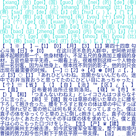
【xiang】(给)【gei】(国)【guo】(内)【nei】(的)【de】(拳)
【quan】(手)【shou】(上)【shang】(场)【chang】(比)【bi】
(赛)【sai】(的)【de】(机)【ji】(会)【hui】(，)【，】(“)【“】
(一)【yi】(期)【qi】(能)【neng】(有)【you】(十)【shi】(几)
【ji】(个)【ge】(选)【xuan】(手)【shou】(参)【can】(加)
【jia】(，)【，】(6)【6】(期)【qi】(就)【jiu】(能)【neng】
(保)【bao】(证)【zheng】(国)【guo】(内)【nei】(几)【ji】(十)
【shi】(个)【ge】(拳)【quan】(手)【shou】(有)【you】(比)
【bi】(赛)【sai】(可)【ke】(打)【da】(。)【。】(”)【”】
【 】※【 】─【1】【0】【月】【3】【1】第四十四章 勾
心斗角【日】✈【0】 在这川流不息的人群中，史阿绝对是
最不起眼的那一个，他身材矮小，不足五尺的身高加上瘦弱的身
材，五官也是平平无奇，一眼看上去，很难想到这样一个人物会
是一名剑客，因为从他身上，根本找不到剑的影子，他的剑只会
出现在最需要的时候。【—】□【2】✈【4】♚【时】♫【，】
⊿【3】◇【1】「あれひどいわね。窓開かないんだもの。途
中でお弁当買おうと思ってたのにひどい目にあっちゃった」
【个】☏【省】【（】【自】【治】™【区】¿【、】
━【直】 吕布要将治所迁徙到洛阳。【辖】☠【市】＊
【）】【和】「つまんないわねえ」とレイコさんはつまらなそ
うに言った。【新】웃【疆】我々は草原の乾いた草の上に腰を
下ろして抱き合った。腰を下ろすと我々の体は草の中にすっぽ
りと隠れc空と雲の他には何も見えなくなってしまった。僕は
直子の体をゆっくりと草の上に倒しc抱きしめた。直子の体は
やわらかくあたたかでcその手は僕の体を求めていた。僕と直
子は心のこもった口づけをした。【生】【产】♛【建】 夏
侯渊的冀州主力被击溃，如今武安援军全军覆没，整个冀南境内
曹操的势力如今也只剩下于禁在平原一带支撑。【设】 面对