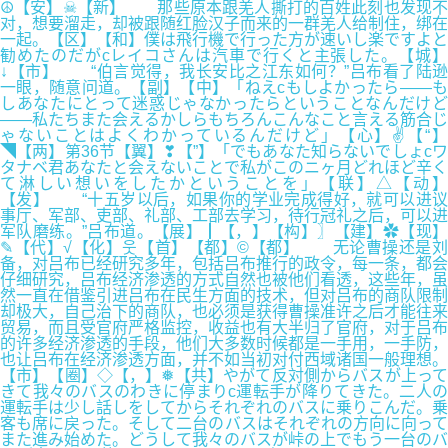
☮【安】☠【新】 那些原本跟羌人撕打的百姓此刻也发现不
对，想要溜走，却被跟随红脸汉子而来的一群羌人给制住，绑在
一起。【区】【和】僕は飛行機で行った方が速いし楽ですよと
勧めたのだがcレイコさんは汽車で行くと主張した。【城】
↓【市】 “伯言觉得，我长安比之江东如何？”吕布看了陆逊
一眼，随意问道。【副】【中】「ねえcもしよかったら――も
しあなたにとって迷惑じゃなかったらということなんだけど
――私たちまた会えるかしらもちろんこんなこと言える筋合じ
ゃないことはよくわかっているんだけど」【心】✌【“】
◥【两】第36节【翼】❣【”】「でもあなた知らないでしょcワ
タナベ君あなたと会えないことで私がこのニヶ月どれほど辛く
て淋しい想いをしたかということを」【联】△【动】
【发】 “十五岁以后，如果你的学业完成得好，就可以进议
事厅、军部、吏部、礼部、工部去学习，待行冠礼之后，可以进
军队磨练。”吕布道。【展】┃【，】【构】〗【建】✿【现】
✎【代】√【化】웃【首】【都】©【都】 无论曹操还是刘
备，对吕布已经研究多年，包括吕布推行的政令，每一条，都会
仔细研究，吕布经济渗透的方式自然也被他们看透，这些年，虽
然一直在借鉴引进吕布在民生方面的技术，但对吕布的商队限制
却极大，自己治下的商队，也必须是获得曹操准许之后才能往来
贸易，而且受官府严格监控，收益也有大半归了官府，对于吕布
的许多经济渗透的手段，他们大多数时候都是一手用，一手防，
也让吕布在经济渗透方面，并不如当初对付西域诸国一般理想。
【市】【圈】◇【，】❅【共】やがて反対側からバスが上って
きて我々のバスのわきに停まりc運転手が降りてきた。二人の
運転手は少し話しをしてからそれぞれのバスに乗りこんだ。乗
客も席に戻った。そして二台のバスはそれぞれの方向に向って
また進み始めた。どうして我々のバスが峠の上でもう一台のバ