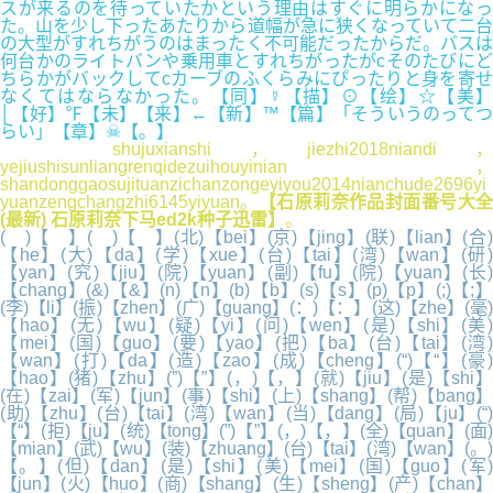
スが来るのを待っていたかという理由はすぐに明らかになっ
た。山を少し下ったあたりから道幅が急に狭くなっていて二台
の大型がすれちがうのはまったく不可能だったからだ。バスは
何台かのライトバンや乗用車とすれちがったがcそのたびにど
ちらかがバックしてcカーブのふくらみにぴったりと身を寄せ
なくてはならなかった。【同】☿【描】⊙【绘】☆【美】
│【好】℉【未】【来】←【新】™【篇】「そういうのってつ
らい」【章】☠【。】
shujuxianshi，jiezhi2018niandi，
yejiushisunliangrenqidezuihouyinian，
shandonggaosujituanzichanzongeyiyou2014nianchude2696yi
yuanzengchangzhi6145yiyuan。
【石原莉奈作品封面番号大
(最新) 石原莉奈下马ed2k种子迅雷】
。
( )【 】( )【 】(北)【bei】(京)【jing】(联)【lian】(合)
【he】(大)【da】(学)【xue】(台)【tai】(湾)【wan】(研)
【yan】(究)【jiu】(院)【yuan】(副)【fu】(院)【yuan】(长)
【chang】(&)【&】(n)【n】(b)【b】(s)【s】(p)【p】(;)【;】
(李)【li】(振)【zhen】(广)【guang】(：)【：】(这)【zhe】(毫)
【hao】(无)【wu】(疑)【yi】(问)【wen】(是)【shi】(美)
【mei】(国)【guo】(要)【yao】(把)【ba】(台)【tai】(湾)
【wan】(打)【da】(造)【zao】(成)【cheng】(“)【“】(豪)
【hao】(猪)【zhu】(”)【”】(，)【，】(就)【jiu】(是)【shi】
(在)【zai】(军)【jun】(事)【shi】(上)【shang】(帮)【bang】
(助)【zhu】(台)【tai】(湾)【wan】(当)【dang】(局)【ju】(“)
【“】(拒)【ju】(统)【tong】(”)【”】(，)【，】(全)【quan】(面)
【mian】(武)【wu】(装)【zhuang】(台)【tai】(湾)【wan】(。)
【。】(但)【dan】(是)【shi】(美)【mei】(国)【guo】(军)
【jun】(火)【huo】(商)【shang】(生)【sheng】(产)【chan】