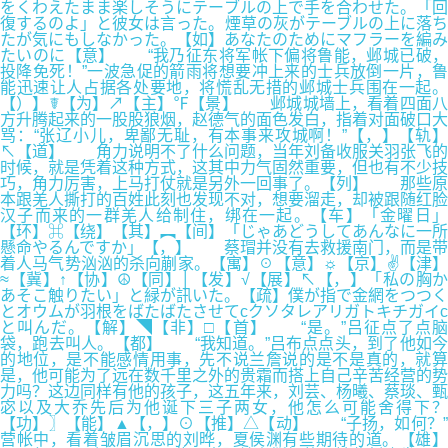
をくわえたまま楽しそうにテーブルの上で手を合わせた。「回
復するのよ」と彼女は言った。煙草の灰がテーブルの上に落ち
たが気にもしなかった。【如】あなたのためにマフラーを編み
たいのに【意】 “我乃征东将军帐下偏将鲁能，邺城已破，
投降免死！”一波急促的箭雨将想要冲上来的士兵放倒一片，鲁
能迅速让人占据各处要地，将慌乱无措的邺城士兵围在一起。
【）】☤【为】↗【主】℉【景】 邺城城墙上，看着四面八
方升腾起来的一股股狼烟，赵德气的面色发白，指着对面破口大
骂：“张辽小儿，卑鄙无耻，有本事来攻城啊！”【，】【轨】
↖【道】 角力说明不了什么问题，当年刘备收服关羽张飞的
时候，就是凭着这种方式，这其中力气固然重要，但也有不少技
巧，角力厉害，上马打仗就是另外一回事了。【列】 那些原
本跟羌人撕打的百姓此刻也发现不对，想要溜走，却被跟随红脸
汉子而来的一群羌人给制住，绑在一起。【车】「金曜日」
【环】⌘【绕】【其】︻【间】「じゃあどうしてあんなに一所
懸命やるんですか」【，】 蔡瑁并没有去救援南门，而是带
着人马气势汹汹的杀向蒯家。【寓】☉【意】☼【京】✌【津】
≈【冀】↑【协】☮【同】│【发】√【展】↖【，】「私の胸か
あそこ触りたい」と緑が訊いた。【疏】僕が指で金網をつつく
とオウムが羽根をばたばたさせてcクソタレアリガトキチガイc
と叫んだ。【解】◥【非】□【首】 “是。”吕征点了点脑
袋，跑去叫人。【都】 “我知道。”吕布点点头，到了他如今
的地位，是不能感情用事，先不说兰詹说的是不是真的，就算
是，他可能为了远在数千里之外的贵霜而搭上自己辛苦经营的势
力吗？这边同样有他的孩子，这五年来，刘芸、杨曦、蔡琰、甄
宓以及大乔先后为他诞下三子两女，他怎么可能舍得下？
【功】〗【能】▲【，】⊙【推】△【动】 “子扬，如何？”
营帐中，看着皱眉沉思的刘晔，夏侯渊有些期待的道。【雄】