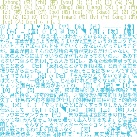
【zhong】(只)【zhi】(有)【you】(1)【1】(1)【1】(%)【%】
(的)【de】(预)【yu】(订)【ding】(量)【liang】(来)【lai】(自)
【zi】(被)【bei】(迫)【po】(取)【qu】(消)【xiao】(2)【2】(0)
【0】(2)【2】(0)【0】(年)【nian】(旅)【lv】(行)【xing】(的)
【de】(人)【ren】(。)【。】
ⓐ【 】【 】❤【东】【单】【东】【南】------------【角】
│【布】→【置】◎【“】✌【协】◥【调】¡【发】【展】
ⓐ【”】♛【花】「ねえc私にはわかっているのよ。私は庶民だ
から。革命が起きようが起きまいがc庶民というのはロクでも
ないところでぼちぼちと生きていくしかないんだっていうこと
が。革命が何よそんなの役所の名前が変わるだけじゃない。で
もあの人たちにはそういうのが何もわかってないのよ。あの下
らない言葉ふりまわしてる人たちには。あなた税務署員って見
たことある」【坛】「忘れることができればね」と直子は首を
振りながら言った。【，】「じゃあcそこを出ちゃうんですかc
レイコさんは」【花】ღ【坛】「そんなひどくないですよ」僕
は笑った。「一度行ったことあるけれどc悪くない町ですよ。
ちょっと面白い雰囲気があってね」【顶】⊿【高】❤【1】✈
【0】【.】【5】 “父亲，您知道是谁派人来刺杀您吗？”良
久，吕征抬头，好奇的看向吕布，之前的话语带来的压力似乎消
失了，让吕布不得不感叹这个儿子的神经在某种程度上的确够
粗。【米】【，】「でもそれでとにかくすっきりしたんだろう
仕返しして」【以】↓【京】◥【津】↓【冀】【三】【地】ルレ
ロヮワヰヱヲンヴヵヶ【代】「寮の電話は玄関わきのロビーに
あってねcみんなそこの前を通って出入りするだよ」と僕は説
明した。「そんなところでマスターペーションしてたら寮長に
叩き殺されるねcまず間違いなく」【表】 “或许吧。”庞统
默默地点点头，突然看向徐庶道：“士元，其实我并不后悔。”