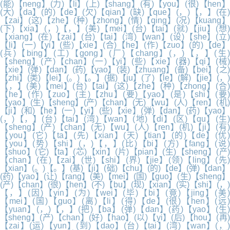
(能)【neng】(力)【li】(上)【shang】(有)【you】(很)【hen】
(大)【da】(的)【de】(欠)【qian】(缺)【que】(，)【，】(在)
【zai】(这)【zhe】(种)【zhong】(情)【qing】(况)【kuang】
(下)【xia】(，)【，】(美)【mei】(台)【tai】(就)【jiu】(想)
【xiang】(在)【zai】(台)【tai】(湾)【wan】(设)【she】(立)
【li】(一)【yi】(些)【xie】(合)【he】(作)【zuo】(的)【de】
(兵)【bing】(工)【gong】(厂)【chang】(，)【，】(生)
【sheng】(产)【chan】(一)【yi】(些)【xie】(器)【qi】(械)
【xie】(弹)【dan】(药)【yao】(装)【zhuang】(备)【bei】(之)
【zhi】(类)【lei】(。)【。】(据)【ju】(了)【le】(解)【jie】(，)
【，】(美)【mei】(台)【tai】(这)【zhe】(种)【zhong】(合)
【he】(作)【zuo】(主)【zhu】(要)【yao】(是)【shi】(要)
【yao】(生)【sheng】(产)【chan】(无)【wu】(人)【ren】(机)
【ji】(和)【he】(一)【yi】(些)【xie】(弹)【dan】(药)【yao】
(，)【，】(台)【tai】(湾)【wan】(地)【di】(区)【qu】(生)
【sheng】(产)【chan】(无)【wu】(人)【ren】(机)【ji】(有)
【you】(它)【ta】(先)【xian】(天)【tian】(的)【de】(优)
【you】(势)【shi】(，)【，】(比)【bi】(方)【fang】(说)
【shuo】(它)【ta】(芯)【xin】(片)【pian】(生)【sheng】(产)
【chan】(在)【zai】(世)【shi】(界)【jie】(领)【ling】(先)
【xian】(。)【。】(基)【ji】(础)【chu】(的)【de】(弹)【dan】
(药)【yao】(让)【rang】(美)【mei】(国)【guo】(生)【sheng】
(产)【chan】(很)【hen】(不)【bu】(现)【xian】(实)【shi】(，)
【，】(因)【yin】(为)【wei】(毕)【bi】(竟)【jing】(美)
【mei】(国)【guo】(离)【li】(得)【de】(很)【hen】(远)
【yuan】(，)【，】(把)【ba】(弹)【dan】(药)【yao】(生)
【sheng】(产)【chan】(好)【hao】(以)【yi】(后)【hou】(再)
【zai】(运)【yun】(到)【dao】(台)【tai】(湾)【wan】(，)