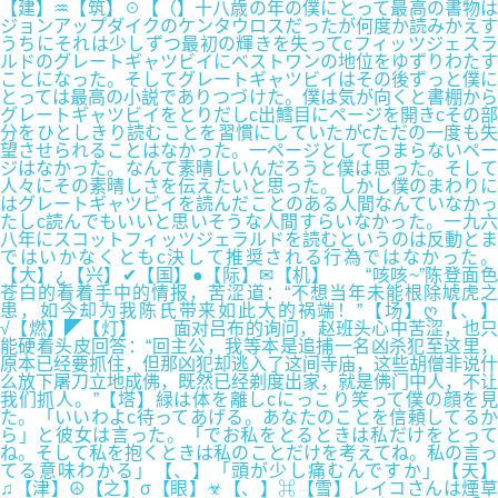
【建】♒【筑】☉【（】十八歳の年の僕にとって最高の書物は
ジョンアップダイクのケンタウロスだったが何度か読みかえす
うちにそれは少しずつ最初の輝きを失ってcフィッツジェスラ
ルドのグレートギャツビイにベストワンの地位をゆずりわたす
ことになった。そしてグレートギャツビイはその後ずっと僕に
とっては最高の小説でありつづけた。僕は気が向くと書棚から
グレートギャツビイをとりだしc出鱈目にページを開きcその部
分をひとしきり読むことを習慣にしていたがcただの一度も失
望させられることはなかった。一ページとしてつまらないペー
ジはなかった。なんて素晴しいんだろうと僕は思った。そして
人々にその素晴しさを伝えたいと思った。しかし僕のまわりに
はグレートギャツビイを読んだことのある人間なんていなかっ
たしc読んでもいいと思いそうな人間すらいなかった。一九六
八年にスコットフィッツジェラルドを読むというのは反動とま
ではいかなくともc決して推奨される行為ではなかった。
【大】¿【兴】✔【国】●【际】✉【机】 “咳咳~”陈登面色
苍白的看着手中的情报，苦涩道：“不想当年未能根除虓虎之
患，如今却为我陈氏带来如此大的祸端！”【场】ღ【、】
√【燃】◤【灯】 面对吕布的询问，赵班头心中苦涩，也只
能硬着头皮回答：“回主公，我等本是追捕一名凶杀犯至这里，
原本已经要抓住，但那凶犯却逃入了这间寺庙，这些胡僧非说什
么放下屠刀立地成佛，既然已经剃度出家，就是佛门中人，不让
我们抓人。”【塔】緑は体を離しcにっこり笑って僕の顔を見
た。「いいわよc待ってあげる。あなたのことを信頼してるか
ら」と彼女は言った。「でお私をとるときは私だけをとって
ね。そして私を抱くときは私のことだけを考えてね。私の言っ
てる意味わかる」【、】「頭が少し痛むんですか」【天】
♫【津】☮【之】σ【眼】☣【、】⌘【雪】レイコさんは煙草