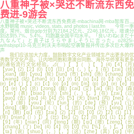
八重神子被×哭还不断流东西免
费进-9游会
八重神子被×哭还不断流东西免费进-mbachina网-mba智库百...,
水野朝陽 music, videos, stats, and photos | last.fm 今年一季
度，常州、烟台gdp分别为2184.2亿元、2246.18亿元，增速分
别达到5.7%、5.4%，均跑赢全国平均水平。「良いわねcまだ十
九なんて」と直子はうらやましそうに言った。o2825i-
wlhsbjspl10-乌克兰利沃夫市响起空袭警报并传出多次巨大爆炸
声
我们应该加大力度，鼓励数字文化产业领域生产出更多的优
秀数字文化产品，让内地同胞和港澳台同胞、海外华侨享有更多
的通俗流行文化经验。⊿( )【 】( )【 】(4)【4】(月)
【yue】(2)【2】(0)【0】(日)【ri】(，)【，】(在)【zai】(线)
【xian】(邮)【you】(轮)【lun】(市)【shi】(场)【chang】(网)
【wang】(站)【zhan】(c)【c】(r)【r】(u)【u】(i)【i】(s)【s】
(e)【e】( )【 】(c)【c】(o)【o】(m)【m】(p)【p】(e)【e】(t)
【t】(e)【e】(总)【zong】(裁)【cai】(艾)【ai】(莉)【li】(森)
【sen】(表)【biao】(示)【shi】(，)【，】(在)【zai】(过)
【guo】(去)【qu】(4)【4】(5)【5】(天)【tian】(内)【nei】(，)
【，】(邮)【you】(轮)【lun】(的)【de】(预)【yu】(订
【ding】(量)【liang】(（)【（】(出)【chu】(行)【xing】(日)
【ri】(期)【qi】(在)【zai】(2)【2】(0)【0】(2)【2】(1)【1】
(年)【nian】(）)【）】(比)【bi】(2)【2】(0)【0】(1)【1】(9)
【9】(年)【nian】(同)【tong】(期)【qi】(增)【zeng】(长)
【chang】(了)【le】(4)【4】(0)【0】(%)【%】(。)【。】(她)
【ta】(说)【shuo】(，)【，】(这)【zhe】(其)【qi】(中)