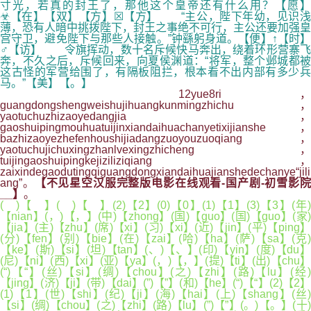
寸光，若真的封王了，那他这个皇帝还有什么用？【愿】
☣【在】【双】【方】☒【方】 “主公，陛下年幼，见识浅
薄，恐有人暗中挑拨陛下，封王之事绝不可行，主公还要加强皇
宫守卫，避免陛下与那些人接触。”钟繇躬身道。【便】↑【时】
♂【访】 令旗挥动，数十名斥候快马奔出，绕着环形营寨飞
奔，不久之后，斥候回来，向夏侯渊道：“将军，整个邺城都被
这古怪的军营给围了，有隔板阻拦，根本看不出内部有多少兵
马。”【美】【。】
12yue8ri，
guangdongshengweishujihuangkunmingzhichu，
yaotuchuzhizaoyedangjia，
gaoshuipingmouhuatuijinxiandaihuachanyetixijianshe，
bazhizaoyezhefenhoushijiadangzuoyouzuoqiang，
yaotuchujichuxingzhanlvexingzhicheng，
tuijingaoshuipingkejiziliziqiang，
zaixindegaodutingqiguangdongxiandaihuajianshedechanye“jili
ang”。
【不见星空汉服完整版电影在线观看-国产剧-初雪影
__】
。
( )【 】( )【 】(2)【2】(0)【0】(1)【1】(3)【3】(年)
【nian】(，)【，】(中)【zhong】(国)【guo】(国)【guo】(家)
【jia】(主)【zhu】(席)【xi】(习)【xi】(近)【jin】(平)【ping】
(分)【fen】(别)【bie】(在)【zai】(哈)【ha】(萨)【sa】(克)
【ke】(斯)【si】(坦)【tan】(、)【、】(印)【yin】(度)【du】
(尼)【ni】(西)【xi】(亚)【ya】(，)【，】(提)【ti】(出)【chu】
(“)【“】(丝)【si】(绸)【chou】(之)【zhi】(路)【lu】(经)
【jing】(济)【ji】(带)【dai】(”)【”】(和)【he】(“)【“】(2)【2】
(1)【1】(世)【shi】(纪)【ji】(海)【hai】(上)【shang】(丝)
【si】(绸)【chou】(之)【zhi】(路)【lu】(”)【”】(。)【。】(十)