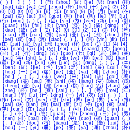
( )【 】( )【 】(首)【shou】(届)【jie】(男)【nan】(排)
【pai】(亚)【ya】(洲)【zhou】(杯)【bei】(于)【yu】(2)【2】
(0)【0】(0)【0】(8)【8】(年)【nian】(9)【9】(月)【yue】(在)
【zai】(泰)【tai】(国)【guo】(呵)【he】(叻)【le】(举)【ju】
(行)【xing】(，)【，】(因)【yin】(为)【wei】(新)【xin】(冠)
【guan】(肺)【fei】(炎)【yan】(疫)【yi】(情)【qing】(导)
【dao】(致)【zhi】(2)【2】(0)【0】(2)【2】(0)【0】(年)
【nian】(男)【nan】(排)【pai】(亚)【ya】(洲)【zhou】(杯)
【bei】(取)【qu】(消)【xiao】(，)【，】(因)【yin】(此)【ci】
(在)【zai】(亚)【ya】(洲)【zhou】(杯)【bei】(1)【1】(4)【4】
(年)【nian】(历)【li】(史)【shi】(上)【shang】(共)【gong】
(举)【ju】(行)【xing】(过)【guo】(七)【qi】(届)【jie】(赛)
【sai】(事)【shi】(。)【。】(亚)【ya】(排)【pai】(联)【lian】
(最)【zui】(新)【xin】(决)【jue】(定)【ding】(，)【，】(本)
【ben】(届)【jie】(也)【ye】(是)【shi】(最)【zui】(后)
【hou】(一)【yi】(届)【jie】(亚)【ya】(洲)【zhou】(杯)
【bei】(，)【，】(未)【wei】(来)【lai】(该)【gai】(项)
【xiang】(赛)【sai】(事)【shi】(将)【jiang】(变)【bian】(成)
【cheng】(亚)【ya】(洲)【zhou】(挑)【tiao】(战)【zhan】(者)
【zhe】(杯)【bei】(赛)【sai】(，)【，】(每)【mei】(年)
【nian】(举)【ju】(行)【xing】(一)【yi】(次)【ci】(，)【，】
(作)【zuo】(为)【wei】(世)【shi】(界)【jie】(男)【nan】(排)
【pai】(联)【lian】(赛)【sai】(资)【zi】(格)【ge】(赛)【sai】
(存)【cun】(在)【zai】(。)【。】(可)【ke】(见)【jian】(，)
【，】(不)【bu】(管)【guan】(中)【zhong】(日)【ri】(男)
【nan】(排)【pai】(谁)【shui】(夺)【duo】(冠)【guan】(，)
【，】(都)【dou】(将)【jiang】(是)【shi】(最)【zui】(后)
【hou】(一)【yi】(届)【jie】(亚)【ya】(洲)【zhou】(杯)