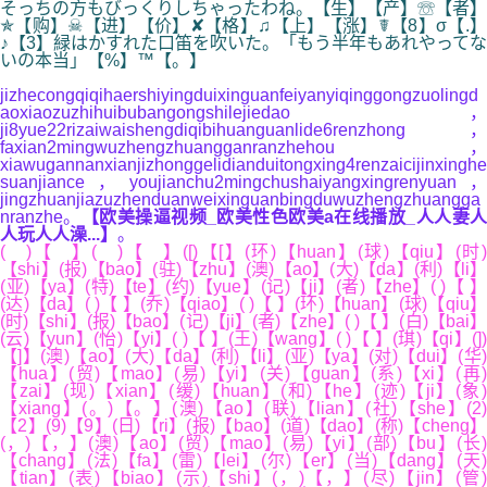
そっちの方もびっくりしちゃったわね。【生】【产】☏【者】
✯【购】☠【进】【价】✘【格】♫【上】【涨】☤【8】σ【.】
♪【3】緑はかすれた口笛を吹いた。「もう半年もあれやってな
いの本当」【%】™【。】
jizhecongqiqihaershiyingduixinguanfeiyanyiqinggongzuolingd
aoxiaozuzhihuibubangongshilejiedao，
ji8yue22rizaiwaishengdiqibihuanguanlide6renzhong，
faxian2mingwuzhengzhuangganranzhehou，
xiawugannanxianjizhonggelidianduitongxing4renzaicijinxinghe
suanjiance，youjianchu2mingchushaiyangxingrenyuan，
jingzhuanjiazuzhenduanweixinguanbingduwuzhengzhuangga
nranzhe。
【欧美操逼视频_欧美性色欧美a在线播放_人人妻
人玩人人澡...】
。
( )【 】( )【 】([)【[】(环)【huan】(球)【qiu】(时)
【shi】(报)【bao】(驻)【zhu】(澳)【ao】(大)【da】(利)【li】
(亚)【ya】(特)【te】(约)【yue】(记)【ji】(者)【zhe】( )【 】
(达)【da】( )【 】(乔)【qiao】( )【 】(环)【huan】(球)【qiu】
(时)【shi】(报)【bao】(记)【ji】(者)【zhe】( )【 】(白)【bai】
(云)【yun】(怡)【yi】( )【 】(王)【wang】( )【 】(琪)【qi】(])
【]】(澳)【ao】(大)【da】(利)【li】(亚)【ya】(对)【dui】(华)
【hua】(贸)【mao】(易)【yi】(关)【guan】(系)【xi】(再)
【zai】(现)【xian】(缓)【huan】(和)【he】(迹)【ji】(象)
【xiang】(。)【。】(澳)【ao】(联)【lian】(社)【she】(2)
【2】(9)【9】(日)【ri】(报)【bao】(道)【dao】(称)【cheng】
(，)【，】(澳)【ao】(贸)【mao】(易)【yi】(部)【bu】(长)
【chang】(法)【fa】(雷)【lei】(尔)【er】(当)【dang】(天)
【tian】(表)【biao】(示)【shi】(，)【，】(尽)【jin】(管)