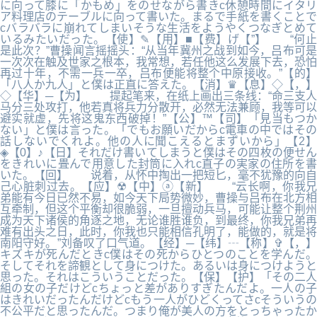
に向って膝に「かもめ」をのせながら書きc休憩時間にイタリ
ア料理店のテーブルに向って書いた。まるで手紙を書くことで
cバラバラに崩れてしまいそうな生活をようやくつなぎとめて
いるみたいだった。【使】✎【用】■【费】げ【”】 “何止
是此次？”曹操闻言摇摇头：“从当年冀州之战到如今，吕布可是
一次次在触及世家之根本，我常想，若任他这么发展下去，恐怕
再过十年，不需一兵一卒，吕布便能将整个中原接收。”【的】
「八人か九人」と僕は正直に答えた。【消】♛【息】◇【，】
◇【华】─【为】 提起笔来，在纸上画出三条线：“命三支人
马分三处攻打，他若真将兵力分散开，必然无法兼顾，我等可以
避实就虚，先将这鬼东西破掉！”【公】™【司】「見当もつか
ない」と僕は言った。「でもお願いだからc電車の中ではその
話しないでくれよ。他の人に聞こえるとまずいから」【2】
◈【0】♪【日】それだけ書いてしまうと僕はその四枚の便せん
をきれいに畳んで用意した封筒に入れc直子の実家の住所を書
いた。【回】 说着，从怀中掏出一把短匕，毫不犹豫的向自
己心脏刺过去。【应】☢【中】ⓐ【新】 “云长啊，你我兄
弟能有今日已然不易，如今天下局势微妙，曹操与吕布在北方相
互牵制，但这个平衡却很脆弱，一旦擅动兵马，可能让整个荆州
成为天下诸侯的角逐之地，无论谁胜谁负，到最终，你我兄弟再
难有出头之日，此时，你我也只能相信孔明了，能做的，就是将
南阳守好。”刘备叹了口气道。【经】─【纬】┄【称】✞【，】
キズキが死んだときc僕はその死からひとつのことを学んだ。
そしてそれを諦観として身につけた。あるいは身につけようと
思った。それはこういうことだった。【保】【护】「その二人
組の女の子だけどcちょっと差がありすぎたんだよ。一人の子
はきれいだったんだけどcもう一人がひどくってさcそういうの
不公平だと思ったんだ。つまり俺が美人の方をとっちゃったか