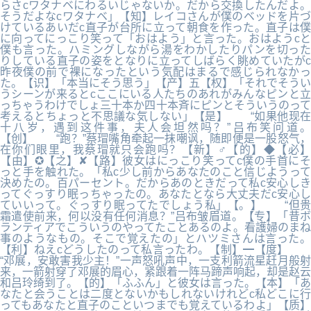
らさcワタナベにわるいじゃないか。だから交換したんだよ。
そうだよなcワタナベ」【知】レイコさんが僕のベッドを片づ
けているあいだc直子が台所に立って朝食を作った。直子は僕
に向ってにっこり笑って「おはよう」と言った。おはようcと
僕も言った。ハミングしながら湯をわかしたりパンを切った
りしている直子の姿をとなりに立ってしばらく眺めていたがc
昨夜僕の前で裸になったという気配はまるで感じられなかっ
た。【识】「本当にそう思う」【产】五【权】「それでそうい
うシーンが来るとcここにいる人たちのあれがみんなピンと立
っちゃうわけでしょ三十本か四十本斉にピンとそういうのって
考えるとちょっと不思議な気しない」【是】 “如果他现在
十八岁，遇到这件事，夫人会坦然吗？”吕布笑问道。
【创】 “跑？”蔡瑁嘴角牵起一抹嘲讽，随即便是一股怒气，
在你们眼里，我蔡瑁就只会跑吗？【新】♂【的】◆【必】
【由】✪【之】✘【路】彼女はにっこり笑ってc僕の手首にそ
っと手を触れた。「私c少し前からあなたのこと信じようって
決めたの。百パーセント。だからあのときだって私c安心しき
ってぐっすり眠っちゃったの。あなたとなら大丈夫だc安心し
ていいって。ぐっすり眠ってたでしょう私」【。】 “但贵
霜遣使前来，何以没有任何消息？”吕布皱眉道。【专】「昔ボ
ランティアでこういうのやってたことあるのよ。看護婦のまね
事のようなもの。そこで覚えたの」とハツミさんは言った。
【利】ねえcどうしたのって私言ったわ。【制】━【度】
“邓展，安敢害我少主！”一声怒吼声中，一支利箭流星赶月般射
来，一箭射穿了邓展的眉心，紧跟着一阵马蹄声响起，却是赵云
和吕玲绮到了。【的】「ふふん」と彼女は言った。【本】「あ
なたと会うことは二度とないかもしれないけれどc私どこに行
ってもあなたと直子のこといつまでも覚えているわよ」【质】