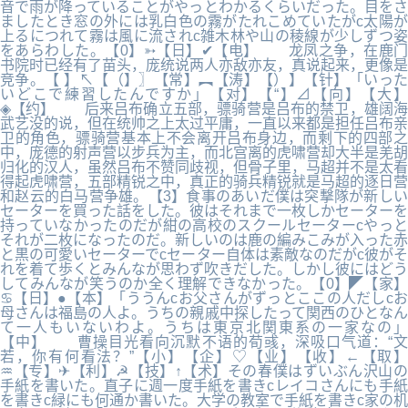
音で雨が降っていることがやっとわかるくらいだった。目をさ
ましたとき窓の外には乳白色の霧がたれこめていたがc太陽が
上るにつれて霧は風に流されc雑木林や山の稜線が少しずつ姿
をあらわした。【0】➳【日】✔【电】 龙凤之争，在鹿门
书院时已经有了苗头，庞统说两人亦敌亦友，真说起来，更像是
竞争。【 】↖【（】〗【常】︻【涛】【）】【针】「いった
いどこで練習したんですか」【对】【“】⊿【向】【大】
◈【约】 后来吕布确立五部，骠骑营是吕布的禁卫，雄阔海
武艺没的说，但在统帅之上太过平庸，一直以来都是担任吕布亲
卫的角色，骠骑营基本上不会离开吕布身边，而剩下的四部之
中，庞德的射声营以步兵为主，而北宫离的虎啸营却大半是羌胡
归化的汉人，虽然吕布不赞同歧视，但骨子里，马超并不是太看
得起虎啸营，五部精锐之中，真正的骑兵精锐就是马超的逐日营
和赵云的白马营争雄。【3】食事のあいだ僕は突撃隊が新しい
セーターを買った話をした。彼はそれまで一枚しかセーターを
持っていなかったのだが紺の高校のスクールセーターcやっと
それが二枚になったのだ。新しいのは鹿の編みこみが入った赤
と黒の可愛いセーターでcセーター自体は素敵なのだがc彼がそ
れを着て歩くとみんなが思わず吹きだした。しかし彼にはどう
してみんなが笑うのか全く理解できなかった。【0】◤【家】
♋【日】●【本】「ううんcお父さんがずっとここの人だしcお
母さんは福島の人よ。うちの親戚中探したって関西のひとなん
て一人もいないわよ。うちは東京北関東系の一家なの」
【中】 曹操目光看向沉默不语的荀彧，深吸口气道：“文
若，你有何看法？”【小】【企】♡【业】【收】←【取】
♒【专】✈【利】☭【技】↑【术】その春僕はずいぶん沢山の
手紙を書いた。直子に週一度手紙を書きcレイコさんにも手紙
を書きc緑にも何通か書いた。大学の教室で手紙を書きc家の机