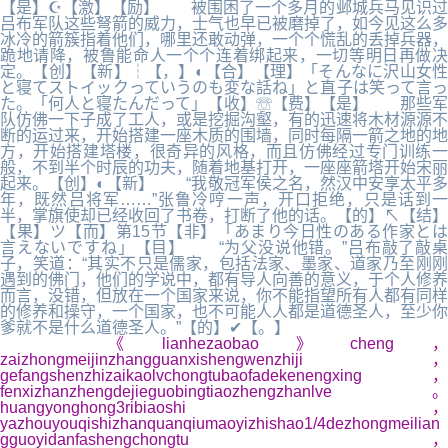
【是】☪【激】【励】 被围困了一个多月的邺城兵马见识过
吕布军队这些弩箭的威力，士气也早已被磨掉了，如今见这么多
冰冷的箭簇指着他们，哪里还敢动弹，一个个慌乱的丢掉兵器，
跪地请降，被鲁能命人一个个连着绑起来，一切等明日再做决
定。【创】【新】┆【，】◐【合】【理】「そんなに沢山女性
と寝てストイックっていうのも変な話ね」と直子は笑って言っ
た。「何人と寝たんだって」【收】☏【费】【是】 那些军
队仿佛一下子成了工人，或是挖掘沟壑，有的迅速将木材源源不
断的运过来，开始搭建一座木质的围墙，同时每隔一箭之地的地
方，开始搭建塔楼，很奇异的风格，而且仿佛经过专门训练一
般，不到半个时辰的功夫，随着地基打开，一座座箭塔开始宋丽
起来。【创】◐【新】 “我敬冠军侯之名，然汉中安享太平多
年，既然吕将军……”张鲁冷哼一声，开口拒绝，只是话到一
半，掌旗使却已经收回了书卷，打断了他的话。【的】↖【结】
【果】ツ【而】第15节【非】「あまり今日性のある作家とは
言えないですね」【目】 “为父没说他错。”吕布敲了敲桌
子，笑道：“其实不只是儒家，包括法家、墨家、道家乃至刚刚
遇到的佛门，他们的学说中，都有导人向善的意义，于个人修养
而言，没错，但放在一个国家来说，你不能指望所有人都有同样
的修养和操守，一个国家，也不可能人人都是道德圣人，至少你
爹就不是什么道德圣人。”【的】✔【。】
《lianhezaobao》cheng，
zaizhongmeijinzhangguanxishengwenzhiji，
gefangshenzhizaikaolvchongtubaofadekenengxing，
fenxizhanzhengdejieguobingtiaozhengzhanlve。
huangyonghong3ribiaoshi，
yazhouyouqishizhanquanqiumaoyizhishao1/4dezhongmeilian
gguoyidanfashengchongtu，