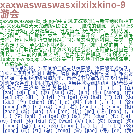
xaxwaswaswasxilxilxkino-9
游会
xaxwaswaswasxilxilxkino-ft中文网,来怼我呀1最新完结破解版下
载-来怼我啊1茉茉完结版v10.22 ... 航校的训练一般从早上6
点20分开始，先开准备会，研究当天的天气条件、飞机状况、
飞行科目。飞行训练结束后，要到讲评室开会，复盘当天的训练
情况，针对性地进行查漏补缺，同时预习明天的科目。每天一套
流程走下来，至少10小时起步。 作为剑师王越的弟子，曾
被曹操专门聘请去指点儿子剑术的剑道名家，史阿曾有过自己的
辉煌，七年前的官渡之战，他曾作为曹操麾下将领参战。
1ubkvom-wlhsbjspl10-内马尔哭了！克罗地亚狂想曲继续演奏，
巴西遗憾回家
南海某海域，海军某护卫舰支队绵阳舰、洛阳舰组成编队，
连续3天展开实弹射击训练。编队临机导调多种情况，训练实射
干扰弹、主副炮连续对海攻击、自行搜索导弹攻击等多个课目，
锤炼复杂条件下协同作战能力。#当兵就要练练练#（记者蔡盛
秋 冯朝钟 王晓峰 张超 黄基佳）♫( )【 】( )【 】(在)
【zai】(刘)【liu】(淑)【shu】(君)【jun】(生)【sheng】(育)
【yu】(第)【di】(一)【yi】(个)【ge】(孩)【hai】(子)【zi】(休)
【xiu】(产)【chan】(假)【jia】(时)【shi】(，)【，】(公)
【gong】(司)【si】(就)【jiu】(着)【zhe】(手)【shou】(招)
【zhao】(新)【xin】(人)【ren】(接)【jie】(班)【ban】(，)
【，】(使)【shi】(得)【de】(她)【ta】(产)【chan】(假)【jia】
(没)【mei】(休)【xiu】(完)【wan】(就)【jiu】(匆)【cong】(匆)
【cong】(返)【fan】(岗)【gang】(。)【。】(“)【“】(公)
【gong】(司)【si】(总)【zong】(觉)【jiao】(得)【de】(我)