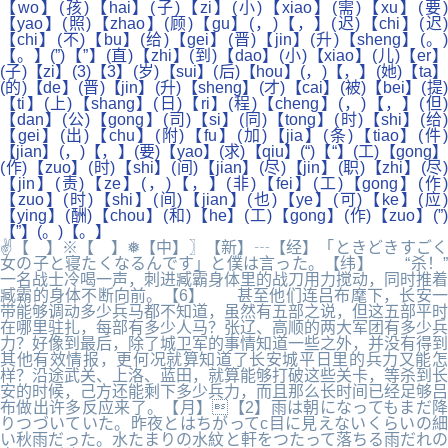
【wo】(孩)【hai】(子)【zi】(小)【xiao】(需)【xu】(要)
【yao】(照)【zhao】(顾)【gu】(，)【，】(迟)【chi】(迟)
【chi】(不)【bu】(给)【gei】(晋)【jin】(升)【sheng】(。)
【。】(”)【”】(直)【zhi】(到)【dao】(小)【xiao】(儿)【er】
(子)【zi】(3)【3】(岁)【sui】(后)【hou】(，)【，】(她)【ta】
(的)【de】(晋)【jin】(升)【sheng】(才)【cai】(被)【bei】(提)
【ti】(上)【shang】(日)【ri】(程)【cheng】(，)【，】(但)
【dan】(公)【gong】(司)【si】(同)【tong】(时)【shi】(给)
【gei】(出)【chu】(附)【fu】(加)【jia】(条)【tiao】(件)
【jian】(，)【，】(要)【yao】(求)【qiu】(“)【“】(工)【gong】
(作)【zuo】(时)【shi】(间)【jian】(尽)【jin】(职)【zhi】(尽)
【jin】(责)【ze】(，)【，】(非)【fei】(工)【gong】(作)
【zuo】(时)【shi】(间)【jian】(也)【ye】(可)【ke】(应)
【ying】(酬)【chou】(和)【he】(工)【gong】(作)【zuo】(”)
【”】(。)【。】
✌【 】※【 】❅【中】〗【新】┄【经】「ときどきすごく
女の子と寝たくなるんです」と僕は言った。【纬】 “杀！”
一名战士冷喝一声，刺进臧霸身体里的战刀用力搅动，同时推着
臧霸的身体不断向前。【6】 甚至他们连吕布麾下，长安一
带能够调动多少兵马都不知道，虽然有五部之说，但这五部平时
在哪里驻扎，每部有多少人马？张辽、高顺的两大军团有多少兵
力？好像到最后，除了城卫军的事情知道一些之外，并没有得到
其他有效情报，更何况就算知道了长安城平日里的兵力又能怎
样？沿途武关、上洛、蓝田，就算能够打破这些关卡，等杀到长
安的时候，己方还能剩下多少兵力，而且那么长时间已经足够吕
布做出许多反应来了。【月】【2】雨は朝になってもまだ降
りつづいていた。昨夜とはちがってc目に見えないくらいの細
い秋雨だった。水たまりの水紋と軒をつたって落ちる雨だれの