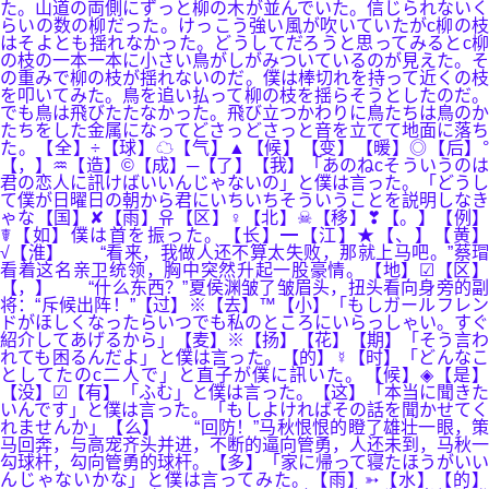
た。山道の両側にずっと柳の木が並んでいた。信じられないく
らいの数の柳だった。けっこう強い風が吹いていたがc柳の枝
はそよとも揺れなかった。どうしてだろうと思ってみるとc柳
の枝の一本一本に小さい鳥がしがみついているのが見えた。そ
の重みで柳の枝が揺れないのだ。僕は棒切れを持って近くの枝
を叩いてみた。鳥を追い払って柳の枝を揺らそうとしたのだ。
でも鳥は飛びたたなかった。飛び立つかわりに鳥たちは鳥のか
たちをした金属になってどさっどさっと音を立てて地面に落ち
た。【全】÷【球】☁【气】▲【候】【变】【暖】◎【后】°
【，】♒【造】©【成】─【了】【我】「あのねcそういうのは
君の恋人に訊けばいいんじゃないの」と僕は言った。「どうし
て僕が日曜日の朝から君にいちいちそういうことを説明しなき
ゃな【国】✘【雨】유【区】♀【北】☠【移】❣【。】【例】
☤【如】僕は首を振った。【长】━【江】★【、】【黄】
√【淮】 “看来，我做人还不算太失败，那就上马吧。”蔡瑁
看着这名亲卫统领，胸中突然升起一股豪情。【地】☑【区】
【，】 “什么东西？”夏侯渊皱了皱眉头，扭头看向身旁的副
将：“斥候出阵！”【过】※【去】™【小】「もしガールフレン
ドがほしくなったらいつでも私のところにいらっしゃい。すぐ
紹介してあげるから」【麦】※【扬】【花】【期】「そう言わ
れても困るんだよ」と僕は言った。【的】☿【时】「どんなこ
としてたのc二人で」と直子が僕に訊いた。【候】◈【是】
【没】☑【有】「ふむ」と僕は言った。【这】「本当に聞きた
いんです」と僕は言った。「もしよければその話を聞かせてく
れませんか」【么】 “回防！”马秋恨恨的瞪了雄壮一眼，策
马回奔，与高宠齐头并进，不断的逼向管勇，人还未到，马秋一
勾球杆，勾向管勇的球杆。【多】「家に帰って寝たほうがいい
んじゃないかな」と僕は言ってみた。【雨】➳【水】【的】