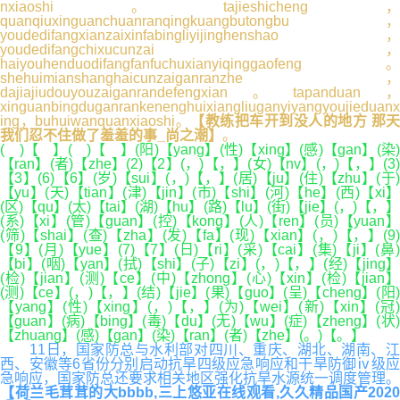
nxiaoshi。tajieshicheng，
quanqiuxinguanchuanranqingkuangbutongbu，
youdedifangxianzaixinfabingliyijinghenshao，
youdedifangchixucunzai，
haiyouhenduodifangfanfuchuxianyiqinggaofeng。
shehuimianshanghaicunzaiganranzhe，
dajiajiudouyouzaiganrandefengxian。tapanduan，
xinguanbingduganrankenenghuixiangliuganyiyangyoujieduanx
ing，buhuiwanquanxiaoshi。
【教练把车开到没人的地方 那天
我们忍不住做了羞羞的事_尚之潮】
。
( )【 】( )【 】(阳)【yang】(性)【xing】(感)【gan】(染)
【ran】(者)【zhe】(2)【2】(，)【，】(女)【nv】(，)【，】(3)
【3】(6)【6】(岁)【sui】(，)【，】(居)【ju】(住)【zhu】(于)
【yu】(天)【tian】(津)【jin】(市)【shi】(河)【he】(西)【xi】
(区)【qu】(太)【tai】(湖)【hu】(路)【lu】(街)【jie】(，)【，】
(系)【xi】(管)【guan】(控)【kong】(人)【ren】(员)【yuan】
(筛)【shai】(查)【zha】(发)【fa】(现)【xian】(，)【，】(9)
【9】(月)【yue】(7)【7】(日)【ri】(采)【cai】(集)【ji】(鼻)
【bi】(咽)【yan】(拭)【shi】(子)【zi】(，)【，】(经)【jing】
(检)【jian】(测)【ce】(中)【zhong】(心)【xin】(检)【jian】
(测)【ce】(，)【，】(结)【jie】(果)【guo】(呈)【cheng】(阳)
【yang】(性)【xing】(，)【，】(为)【wei】(新)【xin】(冠)
【guan】(病)【bing】(毒)【du】(无)【wu】(症)【zheng】(状)
【zhuang】(感)【gan】(染)【ran】(者)【zhe】(。)【。】
11日，国家防总与水利部对四川、重庆、湖北、湖南、江
西、安徽等6省份分别启动抗旱四级应急响应和干旱防御ⅳ级应
急响应，国家防总还要求相关地区强化抗旱水源统一调度管理。
【荷兰毛茸茸的大bbbb,三上悠亚在线观看,久久精品国产2020