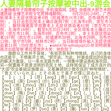
人妻隔着帘子按摩被中出-9游会
人妻隔着帘子按摩被中出_手机搜狐网,【图】张筱雨大胆艺术照
遭质疑 全裸艺术照令宅男神魂颠倒(... 8月20日0-24时，广西
新增本土无症状感染者4例（防城港东兴市2例，百色靖西市2
例）。当日治愈出院本土确诊病例7例（北海市4例，崇左市3
例），解除隔离医学观察本土无症状感染者41例（崇左市25
例，北海市16例）。截至8月20日24时，全区现有本土确诊20
例（崇左市11例，北海市8例，百色市1例），本土无症状感染
者197例（崇左市110例，防城港市39例，北海市29例，百色市
12例，南宁市5例，桂林市2例）。当日新增境外输入无症状感
染者11例（均在崇左市）。●wkh47th-wlhsbjspl10-听到特朗普
再次出庭受审 希拉里放声大笑：他危险了
做群众工作并不容易，“有些农民有种地情结，自己的身体
也还能干，不想离开土地。”郭华说。为此，村委会提出的9游会
的解决方案是，以一条水泥路为界，一侧集中建设高标准农田，
另一侧置换不愿意流转的农民土地，这样既保证了成方连片的
“大田”农业基础设施建设，又能兼顾到少数农民的“种地情结”。
「覚えていられる」とそのあとで直子が僕に訊ねた。( )
【 】( )【 】(昂)【ang】(贵)【gui】(的)【de】(能
【neng】(源)【yuan】(价)【jia】(格)【ge】(使)【shi】(欧)
【ou】(洲)【zhou】(制)【zhi】(造)【zao】(业)【ye】(不)
【bu】(得)【de】(不)【bu】(考)【kao】(虑)【lv】(战)
【zhan】(略)【lve】(东)【dong】(移)【yi】(，)【，】(并)
【bing】(且)【qie】(这)【zhe】(让)【rang】(它)【ta】(们)
【men】(离)【li】(最)【zui】(终)【zhong】(消)【xiao】(费)
【fei】(市)【shi】(场)【chang】(更)【geng】(近)【jin】(。)
【。】(俄)【e】(罗)【luo】(斯)【si】(廉)【lian】(价)【jia】