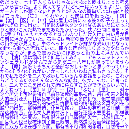
張だった。七十五人くらいじゃないかなcと彼はちょっと考え
てから言った。よく覚えてないけど七十はいってるよcと。僕
が一人としか寝てないと言うとcそんなの簡単だよcお前cと彼
は言った。【提】「やれやれ」と僕は首を振った。【到】
■【麦】【区】♂【中】僕は屋上の隅にある鉄の梯子を上って
給水塔の上に出た。円筒形の給水タンクは昼のあいだにたっぷ
りと吸いこんだ熱でまだあたたかかった。狭い空間に腰を下ろ
しc手すりにもたれかかるとcほんの少しだけ欠けた白い月が目
の前に浮かんでいた。右手には新宿の街の光がc左手には池袋
の街の光が見えた。車のヘッドライトが鮮かな光の川となって
c街から街へと流れていた。様々な音が混じりあったやわらか
なうなりがcまるで雲みたいにぼおっと街の上に浮かんでい
た。【病】僕は頭の中で計算してみた。「でもスコットフィッ
ツジェラルドが死んでからまだ二十八年しか経っていません
よ」【原】病院できちんと全部なおしゃおうと思うのっていう
からcそうねcそれがいいかもしれないわねと私も言ったの。そ
れで私たち外を二人で散歩していろんなお話をしたの。これか
らどうするだのcそんないろんな話ね。彼女こんなこと言った
わ。二人でここを出られて緒に暮らすことができたらいいでし
ょうねって」【菌】☠【的】┄【数】「ふむ」【量】 对于
这个历史上可说是将自己前任逼死的罪魁祸首，吕布初来之时最
大的压力源头，其实吕布本身并没有太多的仇恨，但在看到陈珪
的那一刻，一股莫名的快感与仇恨纠缠的情绪就这么莫名的在心
底里涌出来，那种情绪，让吕布诧异，却并没有刻意去压制，情
绪这种东西，在无关大局的情况下，最好还是不要憋着，那样很
容易憋出心理变态，吕布很注意自己情绪的发泄，既然出现了，
而且仇人也已经被逮到了自己眼前，既然这股负面情绪出现了，
而且双方无论在哪个方面，都有着不可调和的矛盾，自然得来个