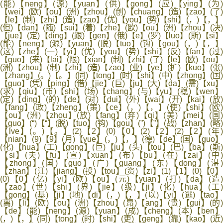
(能)【neng】(源)【yuan】(供)【gong】(应)【ying】(为)
【wei】(欧)【ou】(洲)【zhou】(创)【chuang】(造)【zao】(了)
【le】(制)【zhi】(造)【zao】(优)【you】(势)【shi】(，)【，】
(但)【dan】(随)【sui】(着)【zhe】(欧)【ou】(洲)【zhou】(决)
【jue】(定)【ding】(跟)【gen】(俄)【e】(罗)【luo】(斯)【si】
(能)【neng】(源)【yuan】(脱)【tuo】(钩)【gou】(，)【，】
(这)【zhe】(一)【yi】(优)【you】(势)【shi】(反)【fan】(过)
【guo】(来)【lai】(限)【xian】(制)【zhi】(了)【le】(欧)【ou】
(洲)【zhou】(制)【zhi】(造)【zao】(业)【ye】(扩)【kuo】(张)
【zhang】(。)【。】(同)【tong】(时)【shi】(中)【zhong】(国)
【guo】(凭)【ping】(借)【jie】(巨)【ju】(大)【da】(需)【xu】
(求)【qiu】(市)【shi】(场)【chang】(与)【yu】(稳)【wen】
(定)【ding】(的)【de】(对)【dui】(外)【wai】(开)【kai】(放)
【fang】(政)【zheng】(策)【ce】(，)【，】(使)【shi】(欧)
【ou】(洲)【zhou】(放)【fang】(弃)【qi】(美)【mei】(国)
【guo】(“)【“】(脱)【tuo】(钩)【gou】(”)【”】(战)【zhan】(略)
【lve】(。)【。】(2)【2】(0)【0】(2)【2】(2)【2】(年)
【nian】(9)【9】(月)【yue】(，)【，】(德)【de】(国)【guo】
(化)【hua】(工)【gong】(巨)【ju】(头)【tou】(巴)【ba】(斯)
【si】(夫)【fu】(宣)【xuan】(布)【bu】(在)【zai】(中
【zhong】(国)【guo】(广)【guang】(东)【dong】(湛)
【zhan】(江)【jiang】(投)【tou】(资)【zi】(1)【1】(0)【0】
(0)【0】(亿)【yi】(欧)【ou】(元)【yuan】(打)【da】(造)
【zao】(世)【shi】(界)【jie】(级)【ji】(化)【hua】(工
【gong】(基)【ji】(地)【di】(，)【，】(以)【yi】(逃)【tao】
(离)【li】(欧)【ou】(洲)【zhou】(昂)【ang】(贵)【gui】(的)
【de】(能)【neng】(源)【yuan】(成)【cheng】(本)【ben】
(，)【，】(同)【tong】(时)【shi】(更)【geng】(靠)【kao】(近)