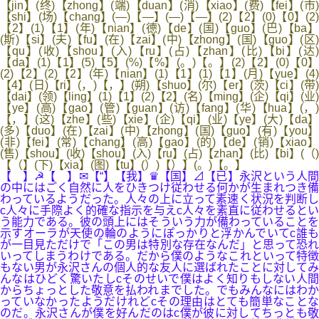
【jin】(终)【zhong】(端)【duan】(消)【xiao】(费)【fei】(市)
【shi】(场)【chang】(—)【—】(—)【—】(2)【2】(0)【0】(2)
【2】(1)【1】(年)【nian】(德)【de】(国)【guo】(巴)【ba】
(斯)【si】(夫)【fu】(在)【zai】(中)【zhong】(国)【guo】(区)
【qu】(收)【shou】(入)【ru】(占)【zhan】(比)【bi】(达)
【da】(1)【1】(5)【5】(%)【%】(。)【。】(2)【2】(0)【0】
(2)【2】(2)【2】(年)【nian】(1)【1】(1)【1】(月)【yue】(4)
【4】(日)【ri】(，)【，】(朔)【shuo】(尔)【er】(茨)【ci】(带)
【dai】(领)【ling】(1)【1】(2)【2】(名)【ming】(企)【qi】(业)
【ye】(高)【gao】(管)【guan】(访)【fang】(华)【hua】(，)
【，】(这)【zhe】(些)【xie】(企)【qi】(业)【ye】(大)【da】
(多)【duo】(在)【zai】(中)【zhong】(国)【guo】(有)【you】
(非)【fei】(常)【chang】(高)【gao】(的)【de】(销)【xiao】
(售)【shou】(收)【shou】(入)【ru】(占)【zhan】(比)【bi】(（)
【（】(下)【xia】(图)【tu】(）)【）】(。)【。】
【 】☭【 】✉【“】【我】♛【国】⊿【已】永沢という人間
の中にはごく自然に人をひきつけ従わせる何かが生まれつき備
わっているようだった。人々の上に立って素速く状況を判断し
c人々に手際よく的確な指示を与えc人々を素直に従わせるとい
う能力である。彼の頭上にはそういう力が備わっていることを
示すオーラが天使の輪のようにぽっかりと浮かんでいてc誰も
が一目見ただけで「この男は特別な存在なんだ」と思って恐れ
いってしまうわけである。だから僕のようなこれといって特徴
もない男が永沢さんの個人的な友人に選ばれたことに対してみ
んなはひどく驚いたしcそのせいで僕はよく知りもしない人間
からちょっとした敬意を払われまでした。でもみんなにはわか
っていなかったようだけれどcその理由はとても簡単なことな
のだ。永沢さんが僕を好んだのはc僕が彼に対してちっとも敬