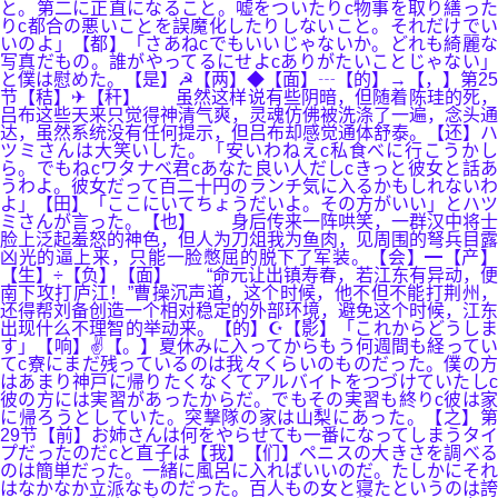
と。第二に正直になること。嘘をついたりc物事を取り繕った
りc都合の悪いことを誤魔化したりしないこと。それだけでい
いのよ」【都】「さあねcでもいいじゃないか。どれも綺麗な
写真だもの。誰がやってるにせよcありがたいことじゃない」
と僕は慰めた。【是】☭【两】◆【面】┄【的】→【，】第25
节【秸】✈【秆】 虽然这样说有些阴暗，但随着陈珪的死，
吕布这些天来只觉得神清气爽，灵魂仿佛被洗涤了一遍，念头通
达，虽然系统没有任何提示，但吕布却感觉通体舒泰。【还】ハ
ツミさんは大笑いした。「安いわねえc私食べに行こうかし
ら。でもねcワタナベ君cあなた良い人だしcきっと彼女と話あ
うわよ。彼女だって百二十円のランチ気に入るかもしれないわ
よ」【田】「ここにいてちょうだいよ。その方がいい」とハツ
ミさんが言った。【也】 身后传来一阵哄笑，一群汉中将士
脸上泛起羞怒的神色，但人为刀俎我为鱼肉，见周围的弩兵目露
凶光的逼上来，只能一脸憋屈的脱下了军装。【会】━【产】
【生】÷【负】【面】 “命元让出镇寿春，若江东有异动，便
南下攻打庐江！”曹操沉声道，这个时候，他不但不能打荆州，
还得帮刘备创造一个相对稳定的外部环境，避免这个时候，江东
出现什么不理智的举动来。【的】☪【影】「これからどうしま
す」【响】✌【。】夏休みに入ってからもう何週間も経ってい
てc寮にまだ残っているのは我々くらいのものだった。僕の方
はあまり神戸に帰りたくなくてアルバイトをつづけていたしc
彼の方には実習があったからだ。でもその実習も終りc彼は家
に帰ろうとしていた。突撃隊の家は山梨にあった。【之】第
29节【前】お姉さんは何をやらせても一番になってしまうタイ
プだったのだcと直子は【我】【们】ペニスの大きさを調べる
のは簡単だった。一緒に風呂に入ればいいのだ。たしかにそれ
はなかなか立派なものだった。百人もの女と寝たというのは誇