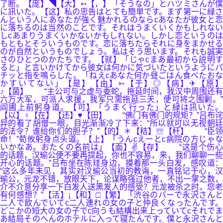
了断。【庞】◥【大】➳【，】「そうなの」とハツミさんが僕
に訊いた。【这】私の忠告はとても簡単です。まず第一に緑さ
んという人にあなたが強く魅かれるのならcあなたが彼女と恋
に落ちるのは当然のことです。それはうまくいくかもしれない
しcあまりうまくいかないかもしれない。しかし恋というのは
もともとそういうものです。恋に落ちたらそれに身をまかせる
のが自然というものでしょう。私はそう思います。それも誠実
さのひとつのかたちです。【就】「じゃcまあ最初から説明す
ると」と言いかけてから彼女は何かに気づいたというようにパ
チッと指を鳴らした。「ねえcあなた何か昼ごはん食べたおな
かすいてない」【是】【由】➳【于】◎【病】✈【原】
♪【菌】 “主公可与之虚与委蛇，拖延时间，我汉中周围还有
六万大军，可派人求援，我军只需拖延三天，便可将之围剿。”
阎圃上前躬身道。【可】「うまく行った」と緑は訊いた。
【以】♀【在】【还】♥【田】 “佛门有佛门的规矩？”吕布诧
异的看了胡僧一眼，目光渐渐冷了下来：“所以就可以无视朝廷
的法令？谁给你们的胆子？”【的】＊【秸】☏【秆】 “臣领
命！”荀攸躬身点头道。【上】「うんcえーとc病院の方じゃな
いかなあ。おたくの名前は」【面】✌【存】 “这是个伤心
的话题，汉瑜公便不要再提起，你也不容易，来，我们聊聊一些
开心的话题。”吕布坐在陈珪身边，摸着那一头白发，感叹道：
“这么多年未见，其实对汉瑜公当初的教诲，一直铭记于心，汉
瑜公，元龙不错，放眼天下，论谋略强过他者，不出一掌之数，
介不介意分享一下白发人送黑发人的感受？元龙被杀之时，您老
有何感想？”【活】¡【和】□【繁】「渋谷のバーで永沢さんと
二人で飲んでいてc二人連れの女の子と仲良くなったんです。
どこかの短大の女の子でc向うも結構出来上っていてcそれでま
あ結局そのへんのホテルに入って寝たんです。僕と永沢さんと