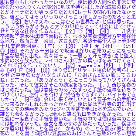
服も感心もしなかったせいなのだ。僕は彼の人間性の非常に奇
妙な部分c入りくんだ部分に興味を持ちはしたがc成績の良さだ
とかオーラだとか男っぷりだとかには一片の関心も持たなかっ
た。彼としてはそういうのがけっこう珍しかったのだろうと思
う。【经】おいキズキcここはひどい世界だよcと僕は思った。
こういう奴らがきちんと大学の単位をとって社会に出てcせっ
せと下劣な社会を作るんだ。【全】◇【面】【推】 几名士
卒抱起了滚木往城墙下面扔过去，根本没有看清楚对方究竟在什
么地方，然而只是一瞬间，这冒头的几名战士每个人身上至少被
十几支箭簇洞穿。【广】▽【的】【秸】★【秆】←【还】
◎【田】それから十分ほどで坂道は終りc高原のようになった
平坦な場所に出た。我々はそこで一服して汗を拭きc息と整えc
水筒の水を飲んだ。レイコさんは何かの葉っぱをみつけてきて
cそれで笛を作って吹いた。【能】●▂●●０●【够】〖【保】
☠【护】☑【环】【境】帰り際にビリヤード場の経営者らしい
やせた中年の女がハツミさんに「お姐さんc良い筋してるわ
ね」と言った。「ありがとう」とにっこり笑ってハツミさんは
言った。そして彼女がそこの勘定を払った。【，】奇妙な春の
はじめだった。僕は春休みのあいだずっと手紙の返事を待ちつ
づけていた。旅行にも行けずc帰省もできずcアルバイトもでき
なかった。何日頃に会いに来て欲しいという直子からの手紙が
いつ来るかもしれなかったからだ。僕は昼は吉祥寺の町に出て
二本立ての映画をみたりcジャズ喫茶で半日c本を読んでいた。
誰とも会わなかったしc殆んど誰とも口をきかなかった。そし
て週に一度直子に手紙を書いた。手紙の中では僕は返事のこと
には触れなかった。彼女を急かすのが嫌だったからだ。僕はペ
ンキ屋の仕事のことを書きc「かもめ」のことを書きc庭に桃の
花のことを書きc親切な豆腐屋のおばさんと意地のわるい惣菜