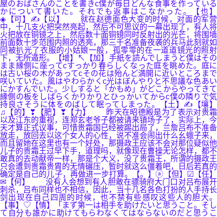
屋のおばさんのことを書きc僕が毎日どんな食事を作っている
かについて書いた。それでも返事はこなかった。【也】
◈【可】✍【以】 就在赵德面色大变的时候，对面的军营
中，十几支火把突然亮起，然后不可思议的一幕出现了，有人将
火把放在铜镜之上，然后数十面铜镜同时反射出的光芒，将围墙
前面数十步范围内照的透亮，那三千名准备夜袭的兵马此刻就如
同被扒光了衣服的小姑娘一般，孤零零的在一道道镜光的照射
下，无所遁形。【增】↖【加】手紙を読んでしまうと僕はその
まま縁側に座ってcすっかり春らしくなった庭を眺めた。庭に
は古い桜の木があってcその花は殆んど満開に近いところまで
咲いていた。風はやわらかくc光はぼんやりと不思議な色あい
にかすんでいた。少しすると「かもめ」がどこからやってきて
縁側の板をしばらくかりかりとひっかいてからc僕の隣りで気
持良さそうに体をのばして眠ってしまった。【土】✍【壤】
♫【的】❣【肥】❣【力】 昨天在昭德殿是为了表示对贵霜
以及江东的重视，连郑玄老爷子都被请来镇场子了，实际上，今
天才算正式议事，可惜贵霜国已经被踢出局了，兰詹吕布不准备
放走，放回去以这个女人的心性，说不准会闹出什么幺蛾子来，
而且留她在这里也有一个好处，那摄政王应该不会对那位疑似他
儿子的贵霜王过早下手，道理吗，就像现在曹操无论怎样，都不
敢真的去动献帝一样，那是个大义，没了贵霜王，所谓的摄政王
只会遭到贵霜贵胄的无情碾压，暂时就这么僵着吧，日后若真的
确定是自己的儿子，再做进一步打算。【。】ⓐ【但】☑【任】
✉【何】 没有人会想到有人胆敢在骠骑府大门口对吕布展开
刺杀，吕布同样也不相信，因此，当十几名各色打扮的人手持长
剑出现在自己四周的时候，也不禁有些感叹这些人的胆大。
【事】♡【情】「まず第一は相手を助けたいと思うこと。そし
て自分も誰かに助けてもらわなくてはならないのだと思うこ