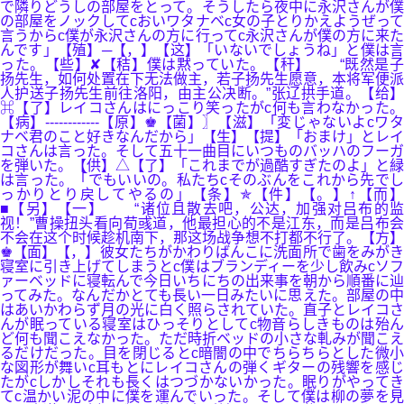
で隣りどうしの部屋をとって。そうしたら夜中に永沢さんが僕
の部屋をノックしてcおいワタナベc女の子とりかえようぜって
言うからc僕が永沢さんの方に行ってc永沢さんが僕の方に来た
んです」【殖】─【，】【这】「いないでしょうね」と僕は言
った。【些】✘【秸】僕は黙っていた。【秆】 “既然是子
扬先生，如何处置在下无法做主，若子扬先生愿意，本将军便派
人护送子扬先生前往洛阳，由主公决断。”张辽拱手道。【给】
⌘【了】レイコさんはにっこり笑ったがc何も言わなかった。
【病】------------【原】♚【菌】〗【滋】「変じゃないよcワタ
ナベ君のこと好きなんだから」【生】【提】「おまけ」とレイ
コさんは言った。そして五十一曲目にいつものバッハのフーガ
を弾いた。【供】△【了】「これまでが過酷すぎたのよ」と緑
は言った。「でもいいの。私たちcそのぶんをこれから先でし
っかりとり戻してやるの」【条】✯【件】【。】↑【而】
■【另】【一】 “诸位且散去吧，公达，加强对吕布的监
视！”曹操扭头看向荀彧道，他最担心的不是江东，而是吕布会
不会在这个时候趁机南下，那这场战争想不打都不行了。【方】
♚【面】【，】彼女たちがかわりばんこに洗面所で歯をみがき
寝室に引き上げてしまうとc僕はブランディーを少し飲みcソフ
ァーベッドに寝転んで今日いちにちの出来事を朝から順番に辿
ってみた。なんだかとても長い一日みたいに思えた。部屋の中
はあいかわらず月の光に白く照らされていた。直子とレイコさ
んが眠っている寝室はひっそりとしてc物音らしきものは殆ん
ど何も聞こえなかった。ただ時折ベッドの小さな軋みが聞こえ
るだけだった。目を閉じるとc暗闇の中でちらちらとした微小
な図形が舞いc耳もとにレイコさんの弾くギターの残響を感じ
たがcしかしそれも長くはつづかないかった。眠りがやってき
てc温かい泥の中に僕を運んでいった。そして僕は柳の夢を見