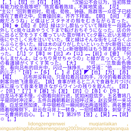
【，】¡【现】☏【在】【扬】 “汉瑜公不会以为，当初陈登
有能力绞杀我等吧？”陈宫看着陈珪，不屑地笑道。【花】
“主公！”回到曹府时，荀彧、荀攸、钟繇、陈群等一众臣子已经
等在了曹府之中，见曹操回来，齐齐下拜道。【期】【间】「素
敵だろうね」と僕はビスタチオの殻をむきながら言った。
【降】♚【雨】✌【的】緑は少し酔払っていて階段を一段踏み
外してc我々はあやうく下まで転げおちそうになった。店の外
に出ると空をうすく覆っていた雲が晴れてc夕暮に近い太陽が
街にやさしく光を注いでいた。僕と緑はそんな街をしばらくぶ
らぶらと歩いた。緑は木のぼりがしたいといったがc新宿には
あいにくそんな木はなかったしc新宿御苑はもう閉まる時間だ
った。【几】ツ【率】✉【比】✍【以】︻【前】σ【要】「何
もしませんよ。ばっちり見せちゃうの」と緑が言ってcうしろ
の看護婦がくすくす笑った。【大】 “可……”兰詹面色微
变，看向吕布的目光中，闪过一抹挣扎，咬牙道：“他……是你
的儿子！”【得】➳【多】【，】✌【这】◤【也】【为】【赤】
【霉】 吕布并没有动，只是拉着吕征的手，冷冷的看着这些
刺客向他飞速靠近。【病】食事が終ると二人で食器を片づけc
床に座って音楽を聴きながらワインの残りを飲んだ。【提】
♂【供】°【了】☤【暴】卐【发】【的】⊙【条】☪【件】
白龙马不紧不慢，小跑着向前行进，犹如闲庭信步，五名曹将几
乎是同时冲过来，五件兵器朝着赵云招呼过来，赵云突然一夹马
腹，白龙突然加速，手中银枪在一瞬间刺出两道残影，两名曹将
捂着咽喉倒下，赵云在马背上一转身，一招怪蟒翻身，刺穿了另
一名曹将的后心。【。】☿【”】第29节【张】¿【昊】︻【说】
☉【。】
lidongzengrenwei，muqianlaikan，
xinguanbingdubutaikenengxiang2003niansarsnayangwanqua