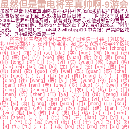
虽然但是雷电将军真帅啊-9游会
虽然但是雷电将军真帅啊-原神-虎扑社区,8x8x拔插拔插日韩华人
免费版安卓版下载_8x8x拔插拔插日韩... 阿里汉率队征战
2006年世界杯预选赛时，就曾对媒体表示过他对郑智的喜爱，
“我第一眼看到他，就觉得他是我这辈子见过最好的球员。”阿里
汉说。「何に対して」r4v4b2-wlhsbjspl10-中青报：严禁跨区域
掐尖，县中崛起的重要一步
将崖州区崖城镇乾隆村二巷溪子园雀信一小组（南10米、
北10米范围内）、崖州中心渔港、港门综合农贸市场等3个区域
划为高风险区。( )【 】( )【 】(华)【hua】(中)【zhong】
(科)【ke】(技)【ji】(大)【da】(学)【xue】(同)【tong】(济)
【ji】(医)【yi】(学)【xue】(院)【yuan】(附)【fu】(属)【shu】
(同)【tong】(济)【ji】(医)【yi】(院)【yuan】(感)【gan】(染)
【ran】(科)【ke】(副)【fu】(主)【zhu】(任)【ren】(医)【yi】
(师)【shi】(郭)【guo】(威)【wei】(观)【guan】(察)【cha】
(到)【dao】(，)【，】(目)【mu】(前)【qian】(，)【，】(前)
【qian】(往)【wang】(医)【yi】(院)【yuan】(的)【de】(感)
【gan】(染)【ran】(者)【zhe】(多)【duo】(为)【wei】(轻)
【qing】(症)【zheng】(，)【，】(发)【fa】(热)【re】(门)
【men】(诊)【zhen】(压)【ya】(力)【li】(增)【zeng】(加)
【jia】(，)【，】(同)【tong】(济)【ji】(医)【yi】(院)【yuan】
(已)【yi】(将)【jiang】(院)【yuan】(门)【men】(口)【kou】
(广)【guang】(场)【chang】(改)【gai】(建)【jian】(为)
【wei】(临)【lin】(时)【shi】(发)【fa】(热)【re】(门)【men】
(诊)【zhen】(。)【。】(他)【ta】(建)【jian】(议)【yi】(，)
【，】(体)【ti】(温)【wen】(低)【di】(于)【yu】(3)【3】(8)
【8】(℃)【℃】(、)【、】(非)【fei】(持)【chi】(续)【xu】(高)