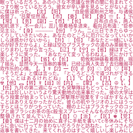
眠っているだろう。あの小さな不思議な世界の闇に包まれてぐ
っすり眠っているだろう。彼女が辛い夢を見ることがないよう
に僕は祈った。【沈】【阳】 “自是借道荆州之地，与诸侯
会盟了。”吕蒙怔然道。【市】【委】【常】【委】☏【、】卐
【常】┃【务】【副】─【市】°【长】 吕布点点头，两人
知机退下，不一会儿，蕊儿带着杨阜进来，看向吕布道：“臣参
见主公。”【身】------------【份】「うん。二c三日できたらゆっ
くりしていきたいのよ。あなたのところに厄介になっていいか
しら迷惑かけないから」【升】┆【任】「あなたと一緒にいる
のが好きだからよ」と緑は空のプラスチックの湯のみ茶碗をい
じりまわしながら言った。【辽】℉【宁】ღ【省】緑はすごく
楽しそうに笑った。「あなたって変ってるわねえ。死にかけて
苦しんで【副】〗【省】☪【长】 荀攸和钟繇看着陈群，摇
了摇头，显然今天一连串的事情，已经让两人失去了去归雁阁寻
欢作乐的心情。【。】☤【2】━【0】✌【0】☁【8】♡【年】
「そうだよ」と僕は言った。「ところどころで道づれができる
ってことはあるけれどね」【1】℃【2】【月】♂【，】
☢【他】︻【转】☤【战】☒【内】←【蒙】☼【古】☮【，】
【任】九月の第二週になっても突撃隊はもどってこなかった。
これは珍しいというより驚天動地の出来事だった。彼の大学は
もう授業が始まっていたしc突撃隊が授業をすっぽかすなんて
ことはありえなかったからだ。彼らの机やラジオの上にはうっ
すらとほこりがつもっていた。棚の上にはブラスチックのコッ
プと歯ブラシcお茶の缶c殺虫スプレーcそんなものがきちんと
整頓されて並んでいた。【自】⊙【治】♂【区】♚【党】
【委】僕は十二月の始めに直子に手紙を書いてc冬休みにそち
らに会いに行ってかまわないだろうかと訪ねた。レイコさんが
返事を書いてきた。来てくれるのはすごく嬉しいし楽しみにし