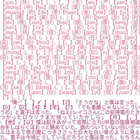
【gao】(热)【re】(，)【，】(无)【wu】(严)【yan】(重)
【zhong】(呼)【hu】(吸)【xi】(道)【dao】(症)【zheng】(状)
【zhuang】(的)【de】(患)【huan】(者)【zhe】(居)【ju】(家)
【jia】(隔)【ge】(离)【li】(，)【，】(并)【bing】(及)【ji】(时)
【shi】(做)【zuo】(好)【hao】(健)【jian】(康)【kang】(监)
【jian】(测)【ce】(，)【，】(如)【ru】(出)【chu】(现
【xian】(持)【chi】(续)【xu】(高)【gao】(烧)【shao】(不)
【bu】(退)【tui】(，)【，】(或)【huo】(在)【zai】(感)【gan】
(染)【ran】(后)【hou】(，)【，】(其)【qi】(他)【ta】(基)【ji】
(础)【chu】(性)【xing】(疾)【ji】(病)【bing】(加)【jia】(重)
【zhong】(，)【，】(“)【“】(比)【bi】(如)【ru】(感)【gan】
(染)【ran】(者)【zhe】(有)【you】(高)【gao】(血)【xue】(压)
【ya】(，)【，】(并)【bing】(出)【chu】(现)【xian】(血)
【xue】(压)【ya】(升)【sheng】(高)【gao】(不)【bu】(能)
【neng】(控)【kong】(制)【zhi】(，)【，】(或)【huo】(者)
【zhe】(儿)【er】(童)【tong】(出)【chu】(现)【xian】(嗜)
【shi】(睡)【shui】(、)【、】(持)【chi】(续)【xu】(腹)【fu】
(泻)【xie】(等)【deng】(，)【，】(应)【ying】(赶)【gan】(紧)
【jin】(前)【qian】(往)【wang】(医)【yi】(院)【yuan】(”)
【”】(。)【。】
“噗~”【 】✔【 】↑【2】「そうかな」と僕は言った。
【0】√【0】【4】❣【年】【7】「でも素敵じゃないcこうい
うの」と直子は言った。「ねえcレイコさんcこの前停電のとき
つかったロウソクまだ残っていたかしら」【月】【，】
↑【他】√【以】僕は起きあがって窓際に立ちc中庭の国旗掲揚
台をしばらくぼおっと眺めていた。旗のついていない白いボー
ルはまるで夜の闇につきささった巨大な白い骨のように見え
た。直子は今頃どうしているだろうcと僕は思った。もちろん