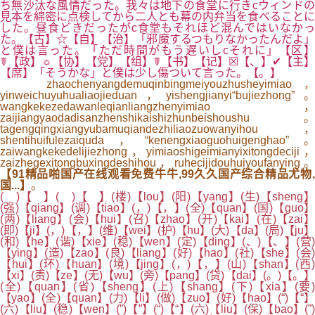
ち無沙汰な風情だった。我々は地下の食堂に行きcウィンドの
見本を綿密に点検してから二人とも幕の内弁当を食べることに
した。昼食どきだったがc食堂もそれほど混んではいなかっ
た。【古】☆【自】【治】「邪魔するつもりなかったんだよ」
と僕は言った。「ただ時間がもう遅いしcそれに」【区】
☤【政】☼【协】【党】【组】☤【书】【记】☒【、】✔【主】
【席】「そうかな」と僕は少し傷ついて言った。【。】
zhaochenyangdemuqinbingmeiyouzhusheyimiao，
yinweichuyuhualiaojieduan，yishengjianyi“bujiezhong”。
wangkekezedawanleqianliangzhenyimiao，
zaijiangyaodadisanzhenshikaishizhunbeishoushu。
tagengqingxiangyubamuqiandezhiliaozuowanyihou，
shentihuifulezaiquda，“kenengxiaoguohuigenghao”。
zaiwangkekedelijiezhong，yimiaoshigeimianyixitongdeciji，
zaizhegexitongbuxingdeshihou，ruhecijidouhuiyoufanying。
【91精品啪国产在线观看免费牛牛,99久久国产综合精品尤物,
国...】
。
( )【 】( )【 】(楼)【lou】(阳)【yang】(生)【sheng】
(强)【qiang】(调)【tiao】(，)【，】(全)【quan】(国)【guo】
(两)【liang】(会)【hui】(召)【zhao】(开)【kai】(在)【zai】
(即)【ji】(，)【，】(维)【wei】(护)【hu】(大)【da】(局)【ju】
(和)【he】(谐)【xie】(稳)【wen】(定)【ding】(、)【、】(营)
【ying】(造)【zao】(良)【liang】(好)【hao】(社)【she】(会)
【hui】(环)【huan】(境)【jing】(，)【，】(山)【shan】(西)
【xi】(责)【ze】(无)【wu】(旁)【pang】(贷)【dai】(。)【。】
(全)【quan】(省)【sheng】(上)【shang】(下)【xia】(要)
【yao】(全)【quan】(力)【li】(做)【zuo】(好)【hao】(“)【“】
(六)【liu】(稳)【wen】(”)【”】(“)【“】(六)【liu】(保)【bao】(”)