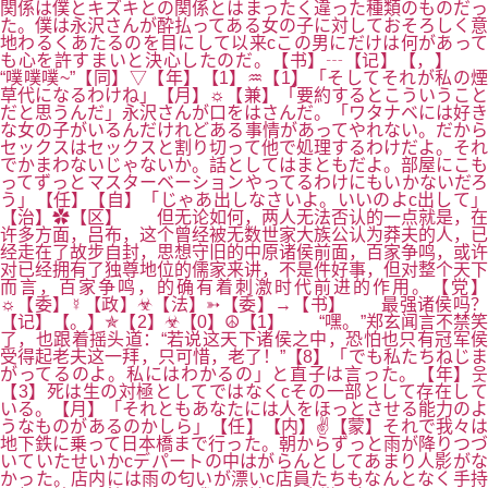
関係は僕とキズキとの関係とはまったく違った種類のものだっ
た。僕は永沢さんが酔払ってある女の子に対しておそろしく意
地わるくあたるのを目にして以来cこの男にだけは何があって
も心を許すまいと決心したのだ。【书】┄【记】【，】
“噗噗噗~”【同】▽【年】【1】♒【1】「そしてそれが私の煙
草代になるわけね」【月】☼【兼】「要約するとこういうこと
だと思うんだ」永沢さんが口をはさんだ。「ワタナベには好き
な女の子がいるんだけれどある事情があってやれない。だから
セックスはセックスと割り切って他で処理するわけだよ。それ
でかまわないじゃないか。話としてはまともだよ。部屋にこも
ってずっとマスターベーションやってるわけにもいかないだろ
う」【任】【自】「じゃあ出しなさいよ。いいのよc出して」
【治】✿【区】 但无论如何，两人无法否认的一点就是，在
许多方面，吕布，这个曾经被无数世家大族公认为莽夫的人，已
经走在了故步自封，思想守旧的中原诸侯前面，百家争鸣，或许
对已经拥有了独尊地位的儒家来讲，不是件好事，但对整个天下
而言，百家争鸣，的确有着刺激时代前进的作用。【党】
☼【委】☿【政】☣【法】➳【委】→【书】 最强诸侯吗？
【记】【。】✯【2】☣【0】☮【1】 “嘿。”郑玄闻言不禁笑
了，也跟着摇头道：“若说这天下诸侯之中，恐怕也只有冠军侯
受得起老夫这一拜，只可惜，老了！”【8】「でも私たちねじま
がってるのよ。私にはわかるの」と直子は言った。【年】웃
【3】死は生の対極としてではなくcその一部として存在して
いる。【月】「それともあなたには人をほっとさせる能力のよ
うなものがあるのかしら」【任】【内】✌【蒙】それで我々は
地下鉄に乗って日本橋まで行った。朝からずっと雨が降りつづ
いていたせいかcデパートの中はがらんとしてあまり人影がな
かった。店内には雨の匂いが漂いc店員たちもなんとなく手持