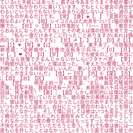
ているcと手紙にはあった。直子は今あまりうまく手紙が書け
ないので私がかわりに書いています。でもとくに彼女の具合が
わるいというのでもないからあまり心配しないように。波のよ
うなものがあるだけです。【常】【委】◈【、】「変質的な海
賊なのよcそれ」【组】レイコさんはため息をついてc猫の頭を
撫でた。【织】☉【部】11(作鬼脸)(「「)~~~【部】「東京か
らおみえになったんですな」とその老人は僕の住所を見て言っ
た。「私も一度だけあそこに行ったことありますがcあれは豚
肉のうまいところですな」【长】☭【，】【2】【0】✌【1】
︻【1】▼【年】♛【1】 “裴易先生，差不多了。”马铁看向
裴易道：“这邺城中，好像也没有多少兵马。”【0】【月】
☠【，】❤【5】【0】【岁】【的】「でも彼女のことが本当に
好きなら我慢できるんじゃないかしらcワタナベ君」【李】
「時間がほしいんだ」と僕は言った。「考えたりc整理したりc
判断したりする時間がほしいんだ。悪いとは思うけどc今はそ
うとしか言えないんだ」【佳】➳【任】【内】☪【蒙】【古】
□【自】【治】【区】 “吕布不禁言论！”卫峥有些色厉内荏
道。【党】 杨昂上前一步，躬身道：“主公，敌军弓弩虽然
厉害，我军不敌，我城中还有一万大军，末将愿率八千兵马出城
迎战，将之剿灭！”【委】〗【副】しかし原則的には僕は彼に
対して好意を抱いていたと思う。彼の最大の美徳は正直さだっ
た。彼は決して嘘をつかなかったしc自分のあやまちや欠点は
いつもきちんと認めた。自分にとって都合のわるいことを隠し
たりもしなかった。そして僕に対しては彼はいつも変ることな
く親切だったしcあれこれと面倒をみてくれた。彼がそうして
くれなかったらc僕の寮での生活はもっとずっとややっこしく
不快なものになっていただろうと思う。それでも僕は彼には一
度も心を許したことはなかったしcそういう面では僕と彼との