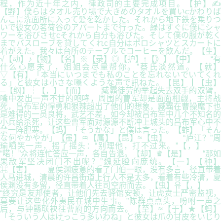
程，作为近十年之内，律政司的主要完成项目。【护】✍
【野】僕らはタオル売り場で大きめのタオルを買いcかわりば
んこに洗面所に入って髪を乾かした。それから地下鉄を乗りつ
いで彼女の茗荷谷のアパートまで行った。緑はすぐに僕にシャ
ワーを浴びさせcそれから自分も浴びた。そして僕の服が乾く
までバスローブを貸してくれc自分はポロシャツとスカートに
着がえた。我々は台所のテーブルでコーヒーを飲んだ。【生】
√【动】♪【物】【名】※【录】◎【护】↑【》】【中】 “有
什么心愿未了，姐姐会尽量帮你。”蔡氏淡然道。【就】
▽【有】「本当にいつまでも私のことを忘れないでいてくれ
る」と彼女は小さな囁くような声で訊ねた。【昆】┃【虫】
─【纲】┆【，】【而】 臧霸徒劳的举起失去双手的双臂，
嘴中发出一声不甘的咆哮，周围的曹军却是面面相觑，主将战
死，吕布军的悍勇和狠辣超出了他们的想象，臧霸在曹操麾下也
是难得的一员良将，武艺不差，如今却被吕布军中几个不知名的
小兵给杀死，让这些曹军面对源源不断冲上城头的吕布军心中不
禁一阵胆寒。【蚂】「そうかな」と僕は言った。【蚱】「そん
な何やかやが」【虽】♒【属】【昆】≈【虫】 “庐江？”周
瑜哂笑一声，摇了摇头：“别理他，打不过来。”【，】
“喏！”众将连忙答应一声，各自告退。【却】♛【是】 “那如
果敌军坚决闭门不出呢？”魏延瞪向庞统。【一】【种】
⌘【害】 夏侯渊疲惫的看了门伯一眼，没有多言，径直带着
人马进城，清晨的许昌街道上行人不是太多，看着有些冷清，夏
侯渊没有多留，径直带着人往司空府而去。【虫】유【，】
“终究是友邦使者，让他们先去驿馆安顿，让虎贲士严密监视，
莫要让这些化外夷民在城中生事。”陈群点点头，吩咐一声之
后，与钟繇联袂往曹府的方向而去。【至】≈【于】★【蚂】
「そういう人はけっこう多いわね」と彼女は爪の甘皮をいじり