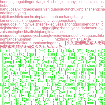
houmeiguoguidingdexianjinzhichengxinpianyijixinpianzhizaos
hebei。
hanguosanxingheskhailishishiquanqiucunchuxinpianshengcha
ndelingtouyang，
taijidianshifeicunchuxinpiandetouhaochangshang，
tamendouzaizhongguodalujianyougongchang。
meiguodejinlingyiweizhezhexieqiyezaizhongguoshengchanjidi
dejishushengjishouzu，qiguojijingzhengliyebeidadaxueruo。
zaisanxingheskhailishiqiangliefanduixia，
meiguoduihanguoqiyeshixingleweiqiyiniandechukouguanzhifa
ngmiandehuomian，yizhidaojinnian10yue。
taijidianyebeilieruhuomianmingdan。
【久久亚洲精品成人无码
网站蜜桃,精品无码久久久九九九av,色...】
。
( )【 】( )【 】(一)【yi】(部)【bu】(由)【you】(全)
【quan】(球)【qiu】(十)【shi】(几)【ji】(个)【ge】(国)
【guo】(家)【jia】(上)【shang】(百)【bai】(家)【jia】(公)
【gong】(司)【si】(组)【zu】(装)【zhuang】(完)【wan】(成)
【cheng】(的)【de】(苹)【ping】(果)【guo】(手)【shou】(机)
【ji】(，)【，】(餐)【can】(桌)【zhuo】(上)【shang】(一)
【yi】(条)【tiao】(刚)【gang】(从)【cong】(苏)【su】(格)
【ge】(兰)【lan】(空)【kong】(运)【yun】(而)【er】(来)
【lai】(的)【de】(三)【san】(文)【wen】(鱼)【yu】(，)【，】
(或)【huo】(是)【shi】(一)【yi】(款)【kuan】(刚)【gang】(在)
【zai】(美)【mei】(国)【guo】(上)【shang】(市)【shi】(的)
【de】(抗)【kang】(癌)【ai】(药)【yao】(…)【…】(…)【…】
(卡)【ka】(萨)【sa】(达)【da】(认)【ren】(为)【wei】(，)
【，】(在)【zai】(欲)【yu】(望)【wang】(需)【xu】(要)
【yao】(被)【bei】(快)【kuai】(速)【su】(满)【man】(足)