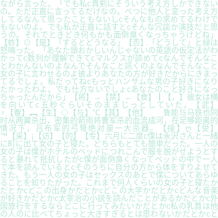
ながら言った。「でも私c真剣にそういう考え方しかできない
の。ただ正直に言ってるだけなの。べつに他人と変った考え方
してるなんて思ったこともないしcそんなもの求めてるわけで
もないのよ。でも私が正直に話すとcそんな冗談か演技だと思
うの。それでときどき何もかも面倒臭くなっちゃうけどね」
【蚱】⊙【是】「するとどうなる」【否】「どうして」と緑は
怒鳴った。「あなた頭おかしいんじゃないの英語の仮定法がわ
かってc数列が理解できてcマルクスが読めてcなんでそんなこ
とわかんないのよなんでそんなこと訊くのよなんでそんなこと
女の子に言わせるのよ彼よりあなたの方が好きだからにきまっ
てるでしょ。私だってねcもっとハンサムな男の子好きになり
たかったわよ。でも仕方ないでしょcあなたのこと好きになっ
ちゃったんだから」【将】→【禁】←【食】┃【，】彼女は横
を向いてc五秒ぐらいそのままじっとしていた。【武】
♀【春】︻【生】◇【与】℃【其】【他】 鲁能与马铁也同
时从两翼杀出，密集的箭雨将曹军杀的血流成河，在足够距离的
情况下，吕布军的弓弩绝对是一大杀器。【接】ღ【受】
™【采】¡【访】【的】【专】六月に二度c僕は永沢さんと一緒
に町に出て女の子と寝た。どちらもとても簡単だった。一人の
女の子は僕がホテルのベッドにつれこんで服を脱がせようとす
ると暴れて抵抗したがc僕が面倒臭くなってベッドの中で一人
で本を読んでいるとcそのうちに自分の方から体をすりよせて
きた。もう一人の女の子はセックスのあとで僕についてあらゆ
ることを知りたがった。これまで何人くらいの女の子と寝たか
だとかcどこの出身かだとかcどこの大学かだとかcどんな音楽
が好きかだとかc太宰治の小説を読んだことがあるかだとかc外
国旅行をするならどこに行ってみたいかだとかc私の乳首は他
の人のに比べてちょっと大きすぎるとは思わないかだとかcと