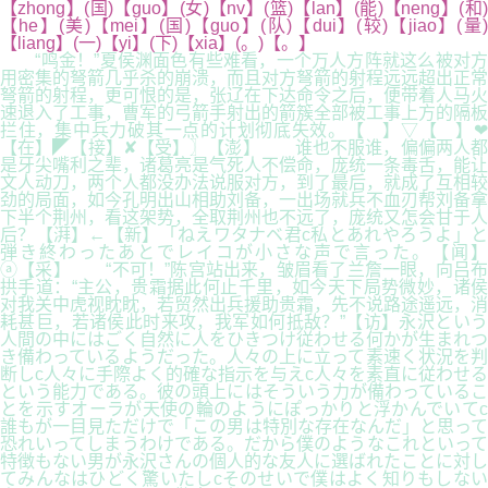
【zhong】(国)【guo】(女)【nv】(篮)【lan】(能)【neng】(和)
【he】(美)【mei】(国)【guo】(队)【dui】(较)【jiao】(量)
【liang】(一)【yi】(下)【xia】(。)【。】
“鸣金！”夏侯渊面色有些难看，一个万人方阵就这么被对方
用密集的弩箭几乎杀的崩溃，而且对方弩箭的射程远远超出正常
弩箭的射程，更可恨的是，张辽在下达命令之后，便带着人马火
速退入了工事，曹军的弓箭手射出的箭簇全部被工事上方的隔板
拦住，集中兵力破其一点的计划彻底失效。【 】▽【 】❤
【在】◤【接】✘【受】〗【澎】 谁也不服谁，偏偏两人都
是牙尖嘴利之辈，诸葛亮是气死人不偿命，庞统一条毒舌，能让
文人动刀，两个人都没办法说服对方，到了最后，就成了互相较
劲的局面，如今孔明出山相助刘备，一出场就兵不血刃帮刘备拿
下半个荆州，看这架势，全取荆州也不远了，庞统又怎会甘于人
后？【湃】←【新】「ねえワタナベ君c私とあれやろうよ」と
弾き終わったあとでレイコが小さな声で言った。【闻】
ⓐ【采】 “不可！”陈宫站出来，皱眉看了兰詹一眼，向吕布
拱手道：“主公，贵霜据此何止千里，如今天下局势微妙，诸侯
对我关中虎视眈眈，若贸然出兵援助贵霜，先不说路途遥远，消
耗甚巨，若诸侯此时来攻，我军如何抵敌？”【访】永沢という
人間の中にはごく自然に人をひきつけ従わせる何かが生まれつ
き備わっているようだった。人々の上に立って素速く状況を判
断しc人々に手際よく的確な指示を与えc人々を素直に従わせる
という能力である。彼の頭上にはそういう力が備わっているこ
とを示すオーラが天使の輪のようにぽっかりと浮かんでいてc
誰もが一目見ただけで「この男は特別な存在なんだ」と思って
恐れいってしまうわけである。だから僕のようなこれといって
特徴もない男が永沢さんの個人的な友人に選ばれたことに対し
てみんなはひどく驚いたしcそのせいで僕はよく知りもしない