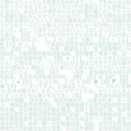
人間からちょっとした敬意を払われまでした。でもみんなには
わかっていなかったようだけれどcその理由はとても簡単なこ
となのだ。永沢さんが僕を好んだのはc僕が彼に対してちっと
も敬服も感心もしなかったせいなのだ。僕は彼の人間性の非常
に奇妙な部分c入りくんだ部分に興味を持ちはしたがc成績の良
さだとかオーラだとか男っぷりだとかには一片の関心も持たな
かった。彼としてはそういうのがけっこう珍しかったのだろう
と思う。【时】「ねえ今私が何やりたいかわかる」と別れ際に
緑が僕に訪ねた。【，】わ【武】【春】【生】◐【认】
✪【为】유【，】 不会真以为吕布是那种任你们揉捏的人物
吧？【昆】°【虫】 “大哥，蔡瑁的人头！”张飞将蔡瑁的人头
找回来，兴致勃勃的拿到刘备面前，嘿笑着瞥了黄忠一眼，这一
次，头功却是被他得了。【属】▼【于】「ゆっくり考えればい
いよ」と僕は言った。「いずれにせよ僕は三月までには引越す
からc君はもし僕のところに来たいと思えばいつでもいいから
来ればいいよ」【陆】【生】 一百步，夏侯渊的先头部队开
始败退，主力大军开始发动冲刺。【野】【生】유【动】【物】
√【，】◈【在】「たぶんね」【《】σ【国】◆【家】◤【重】
✿【点】「うまいですよ」と僕は言った。「シンプルでc新鮮
でc生命の香りがします。いいキウリですね。キウイなんかよ
りずっとまともな食いものです」【保】 虽然吕布的有些观
念并不理解，但大致上，限制宗教权利，以律法约束，这一点
上，律政司是完全赞同的，不过要根据诸子百家内部的规矩来查
缺补漏，补足律法在这方面的漏洞，这是个浩大的工程，各家学
派未必愿意让律政司将手伸进他们内部，而律政司要做这些，也
要弄清楚各家学派内部的规矩，再与各条法令一一对照，这是个
浩大的攻城，绝非一朝一夕就能够完成，因此，吕布也没有强迫
律政司立刻就要给出自己答复，不过这件事情，必须尽快提上日