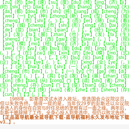
【zu】(的)【de】(速)【su】(度)【du】(经)【jing】(济)【ji】
(时)【shi】(代)【dai】(，)【，】(航)【hang】(空)【kong】(大)
【da】(都)【dou】(市)【shi】(将)【jiang】(成)【cheng】(为)
【wei】(一)【yi】(种)【zhong】(新)【xin】(型)【xing】(城)
【cheng】(市)【shi】(。)【。】(而)【er】(随)【sui】(着)
【zhe】(城)【cheng】(市)【shi】(形)【xing】(态)【tai】(的)
【de】(变)【bian】(迁)【qian】(，)【，】(经)【jing】(济)
【ji】(发)【fa】(展)【zhan】(也)【ye】(发)【fa】(生)
【sheng】(了)【le】(改)【gai】(变)【bian】(，)【，】(规)
【gui】(模)【mo】(经)【jing】(济)【ji】(让)【rang】(位)
【wei】(于)【yu】(速)【su】(度)【du】(经)【jing】(济)【ji】
(。)【。】(在)【zai】(新)【xin】(的)【de】(模)【mo】(式)
【shi】(下)【xia】(，)【，】(不)【bu】(论)【lun】(是)【shi】
(企)【qi】(业)【ye】(、)【、】(行)【xing】(业)【ye】(，)
【，】(还)【hai】(是)【shi】(一)【yi】(座)【zuo】(城
【cheng】(市)【shi】(、)【、】(一)【yi】(个)【ge】(地)【di】
(区)【qu】(，)【，】(其)【qi】(发)【fa】(展)【zhan】(信)
【xin】(条)【tiao】(从)【cong】(“)【“】(适)【shi】(者)【zhe】
(生)【sheng】(存)【cun】(”)【”】(变)【bian】(成)【cheng】
(了)【le】(“)【“】(快)【kuai】(者)【zhe】(生)【sheng】(存)
【cun】(”)【”】(。)【。】
1988年，彭斯首次试水进入政坛，竞选国会众议院议员，
但以失败告终。值得一提的是，当年仅29岁的彭斯还以众议院
参选人的身份在白宫与时任总统的里根有过一面之缘。两年后，
彭斯干脆辞掉了工作，全身心投入到竞选中，但仍以败北告终。
【正品蓝导航最全蓝导航下载-蓝导航福利永久发布地址下载
v3...】
。