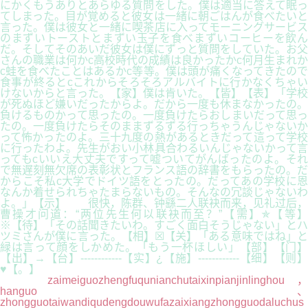
にかくもうありとあらゆる質問をした。僕は適当に答えて眠っ
てしまった。目が覚めると彼女は一緒に朝ごはんが食べたいと
言った。僕は彼女と一緒に喫茶店に入ってモーニングサービス
のまずいトーストとまずい玉子を食べまずいコーヒーを飲ん
だ。そしてそのあいだ彼女は僕にずっと質問をしていた。お父
さんの職業は何かc高校時代の成績は良かったかc何月生まれか
c蛙を食べたことはあるかc等等。僕は頭が痛くなってきたので
食事が終るとcこれからそろそろアルバイトに行かなくちゃい
けないからと言った。【家】僕は肯いた。【皆】【表】「学校
が死ぬほど嫌いだったからよ。だから一度も休まなかったの。
負けるものかって思ったの。一度負けたらおしまいだって思っ
たの。一度負けたらそのままずるずる行っちゃうんじゃないか
って怖かったのよ。三十九度の熱があるときだって這って学校
に行ったわよ。先生がおい小林具合わるいんじゃないかって言
ってもcいいえ大丈夫ですって嘘ついてがんばったのよ。それ
で無遅刻無欠席の表彰状とフランス語の辞書をもらったの。だ
からこそ私c大学でドイツ語をとったの。だってあの学校に恩
なんか着せられちゃたまらないもの。そんなの冗談じゃないわ
よ。」【示】 很快，陈群、钟繇二人联袂而来，见礼过后，
曹操才问道：“两位先生何以联袂而至？”【需】✯【等】
※【待】「その話聞きたいわ。すごく面白そうじゃない」とハ
ツミさんが僕に言った。【相】☒【关】「ある意味ではね」と
緑は言って顔をしかめた。「もう一杯ほしい」【部】【门】
【出】→【台】------------【实】¿【施】------------【细】【则】
♥【。】
zaimeiguozhengfuqunianchutaixinpianjinlinghou，
hanguo、
zhongguotaiwandiqudengdouwufazaixiangzhongguodaluchus