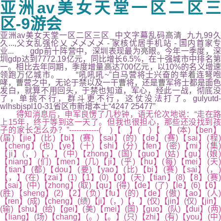
亚洲av美女天堂一区二区三
区-9游会
亚洲av美女天堂一区二区三区_中文字幕乱码高清_九九99久
久...,父女乱强伦乂 乄乄乄乄 - 家核优居手机站 - 国内首家专
业... gdp前十阵营中，深圳表现最为亮眼。今年一季度，深
圳gdp达到7772.19亿元，同比增长6.5%，在十强城市中排名第
一。相比去年同期，季度增量高达700亿元，以10%的名义增速
领跑万亿城市。 “吼吼吼~”白马营将士兴奋的举着连弩咆
哮，曹营之中，无论于禁以及一干曹将，还是曹军将士都是面色
发白，就算不用回头，于禁也知道，军心，经此一战，彻底没
了，单挑不行，群斗更不行，这仗没法打了。gulyutd-
wlhsbjspl10-31省区市新增本土“4247 25477”
得知消息后，申军良愣了几秒钟，语无伦次地说：“走在路
上15年，终于等到这一天了。但我也很担心，那些还没找到孩
子的家长怎么办？”------------( )【 】( )【 】(本)【ben】
(届)【jie】(比)【bi】(赛)【sai】(的)【de】(赛)【sai】(程)
【cheng】(也)【ye】(十)【shi】(分)【fen】(密)【mi】(集)
【ji】(，)【，】(中)【zhong】(国)【guo】(姑)【gu】(娘)
【niang】(们)【men】(几)【ji】(乎)【hu】(每)【mei】(天)
【tian】(都)【dou】(要)【yao】(比)【bi】(赛)【sai】(，)
【，】(在)【zai】(1)【1】(0)【0】(天)【tian】(8)【8】(赛)
【sai】(中)【zhong】(取)【qu】(得)【de】(了)【le】(6)【6】
(胜)【sheng】(2)【2】(负)【fu】(的)【de】(傲)【ao】(人)
【ren】(成)【cheng】(绩)【ji】(，)【，】(仅)【jin】(仅)【jin】
(输)【shu】(给)【gei】(美)【mei】(国)【guo】(队)【dui】(两)
【liang】(场)【chang】(。)【。】(只)【zhi】(有)【you】(中)