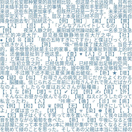
别说与长安那种繁荣的商贸相比较，但这是个长远投资，吕布也
并未插手其中，商业上的事情，宏观上握在手里即可，虽然对他
来说，这些东西更加拿手，但既然已经是一方之主，未来还有可
能平定天下，问鼎九五，层次上本身就已经不同了，没必要再自
降身份跑去专门钻研这个。【例】【隔】〗【离】【观】【察】
︻【人】┆【员】【、】「どんなアルバイトしてるの」【1】
【例】 夜深人静之时，襄阳城突然躁动起来，一名亲卫急急
忙忙的冲进大厅，却见蔡瑁静静地坐在大厅之中。【社】
●【会】유【面】「朝の五時すぎにですか」と僕はびっくりし
て訊きかえした。【筛】 “唉~”杨阜揉了揉太阳穴，当臣子
的，最不想管的就是主公的家事，偏偏这家事扯到国事上的时
候，还偏偏是扯到了他这里。【查】♥【人】⊙【员】「十四
曲」と僕は言った。【，】√【无】 “将军严重。”裴易笑
道：“当初立营之时，已经估算完成，已经预留出足够的空间，
如今却是可以在木寨之后堆土台，城中粮草、淡水足够我军一年
用度，不过眼下还不能让夏侯渊看出破绽。”【新】★【增】
✪【疑】☮【似】「お母さんの病気と同じだからよくわかる
よ。脳腫瘍。信じられる二年前にお母さんそれで死んだばかり
なのよ。そしたら今度はお父さんが脳種瘍」【病】【例】
【；】な【新】【增】≈【1】✔【2】【例】✍【境】°【外】
「そんなにお昼から飲んでるの」【输】ねえcどうしたのって
私言ったわ。【入】 “咔嚓~”【确】♂【诊】✉【病】
ღ【例】│【和】【9】♛【例】【无】【症】「好きにしていい
よ」と僕は言った。【状】〖【感】☣【染】♚【者】【，】
︻【无】直子はくすくす笑って本を置いた。そして我々は雨の
音を聴きながら葡萄を食べた。【新】☿【增】午後になると僕
は部屋に戻って本を読みc本に神経が集中できなくなると天井
を眺めて緑のことを思った。そしてあの父親は本当に僕に緑の