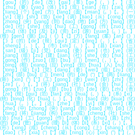
【gou】(的)【de】(改)【gai】(革)【ge】(，)【，】(主)
【zhu】(要)【yao】(体)【ti】(现)【xian】(在)【zai】(两)
【liang】(个)【ge】(方)【fang】(面)【mian】(。)【。】(一)
【yi】(是)【shi】(协)【xie】(调)【tiao】(从)【cong】(中)
【zhong】(央)【yang】(到)【dao】(地)【di】(方)【fang】(的)
【de】(社)【she】(会)【hui】(工)【gong】(作)【zuo】(主)
【zhu】(体)【ti】(及)【ji】(资)【zi】(源)【yuan】(。)【。】
(根)【gen】(据)【ju】(《)【《】(方)【fang】(案)【an】(》)
【》】(的)【de】(规)【gui】(定)【ding】(，)【，】(省)
【sheng】(、)【、】(市)【shi】(、)【、】(县)【xian】(三)
【san】(级)【ji】(党)【dang】(委)【wei】(也)【ye】(将)
【jiang】(组)【zu】(建)【jian】(社)【she】(会)【hui】(工)
【gong】(作)【zuo】(部)【bu】(门)【men】(，)【，】(并)
【bing】(相)【xiang】(应)【ying】(划)【hua】(入)【ru】(同)
【tong】(级)【ji】(党)【dang】(委)【wei】(组)【zu】(织)
【zhi】(部)【bu】(门)【men】(的)【de】(“)【“】(两)【liang】
(新)【xin】(”)【”】(工)【gong】(委)【wei】(职)【zhi】(责)
【ze】(，)【，】(将)【jiang】(社)【she】(会)【hui】(工)
【gong】(作)【zuo】(部)【bu】(的)【de】(职)【zhi】(责)
【ze】(规)【gui】(范)【fan】(化)【hua】(、)【、】(系)【xi】
(统)【tong】(化)【hua】(、)【、】(条)【tiao】(块)【kuai】(化)
【hua】(。)【。】(这)【zhe】(意)【yi】(味)【wei】(着)
【zhe】(中)【zhong】(央)【yang】(到)【dao】(地)【di】(方)
【fang】(将)【jiang】(构)【gou】(成)【cheng】(社)【she】
(会)【hui】(工)【gong】(作)【zuo】(垂)【chui】(直)【zhi】
(的)【de】(管)【guan】(理)【li】(体)【ti】(系)【xi】(，)【，】
(形)【xing】(成)【cheng】(从)【cong】(上)【shang】(到)
【dao】(下)【xia】(“)【“】(凝)【ning】(心)【xin】(”)【”】(，)