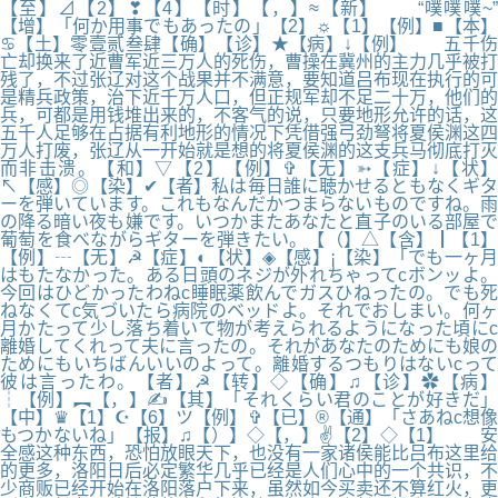
【至】⊿【2】❣【4】【时】【，】≈【新】 “噗噗噗~”
【增】「何か用事でもあったの」【2】☼【1】【例】■【本】
♋【土】零壹贰叁肆【确】【诊】★【病】↓【例】 五千伤
亡却换来了近曹军近三万人的死伤，曹操在冀州的主力几乎被打
残了，不过张辽对这个战果并不满意，要知道吕布现在执行的可
是精兵政策，治下近千万人口，但正规军却不足二十万，他们的
兵，可都是用钱堆出来的，不客气的说，只要地形允许的话，这
五千人足够在占据有利地形的情况下凭借强弓劲弩将夏侯渊这四
万人打废，张辽从一开始就是想的将夏侯渊的这支兵马彻底打灭
而非击溃。【和】▽【2】【例】✞【无】➳【症】↓【状】
↖【感】◎【染】✔【者】私は毎日誰に聴かせるともなくギタ
ーを弾いています。これもなんだかつまらないものですね。雨
の降る暗い夜も嫌です。いつかまたあなたと直子のいる部屋で
葡萄を食べながらギターを弾きたい。【（】△【含】┃【1】
【例】┄【无】☭【症】◐【状】◈【感】¡【染】「でも一ヶ月
はもたなかった。ある日頭のネジが外れちゃってcボンッよ。
今回はひどかったわねc睡眠薬飲んでガスひねったの。でも死
ねなくてc気づいたら病院のベッドよ。それでおしまい。何ヶ
月かたって少し落ち着いて物が考えられるようになった頃にc
離婚してくれって夫に言ったの。それがあなたのためにも娘の
ためにもいちばんいいのよって。離婚するつもりはないcって
彼は言ったわ。【者】☭【转】◇【确】♫【诊】✿【病】
┆【例】︻【，】✍【其】「それくらい君のことが好きだ」
【中】♛【1】☪【6】ツ【例】✞【已】®【通】「さあねc想像
もつかないね」【报】♫【）】◇【，】✌【2】◇【1】 安
全感这种东西，恐怕放眼天下，也没有一家诸侯能比吕布这里给
的更多，洛阳日后必定繁华几乎已经是人们心中的一个共识，不
少商贩已经开始在洛阳落户下来，虽然如今买卖还不算红火，更