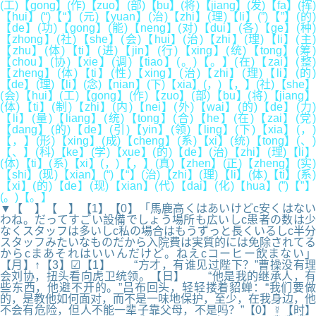
(工)【gong】(作)【zuo】(部)【bu】(将)【jiang】(发)【fa】(挥)
【hui】(“)【“】(元)【yuan】(治)【zhi】(理)【li】(”)【”】(的)
【de】(功)【gong】(能)【neng】(对)【dui】(各)【ge】(种)
【zhong】(社)【she】(会)【hui】(治)【zhi】(理)【li】(主)
【zhu】(体)【ti】(进)【jin】(行)【xing】(统)【tong】(筹)
【chou】(协)【xie】(调)【tiao】(。)【。】(在)【zai】(整)
【zheng】(体)【ti】(性)【xing】(治)【zhi】(理)【li】(的)
【de】(理)【li】(念)【nian】(下)【xia】(，)【，】(社)【she】
(会)【hui】(工)【gong】(作)【zuo】(部)【bu】(将)【jiang】
(体)【ti】(制)【zhi】(内)【nei】(外)【wai】(的)【de】(力)
【li】(量)【liang】(统)【tong】(合)【he】(在)【zai】(党)
【dang】(的)【de】(引)【yin】(领)【ling】(下)【xia】(，)
【，】(形)【xing】(成)【cheng】(系)【xi】(统)【tong】(、)
【、】(科)【ke】(学)【xue】(的)【de】(治)【zhi】(理)【li】
(体)【ti】(系)【xi】(，)【，】(真)【zhen】(正)【zheng】(实)
【shi】(现)【xian】(“)【“】(治)【zhi】(理)【li】(体)【ti】(系)
【xi】(的)【de】(现)【xian】(代)【dai】(化)【hua】(”)【”】
(。)【。】
▼【 】【 】【1】【0】「馬鹿高くはあいけどc安くはない
わね。だってすごい設備でしょう場所も広いしc患者の数は少
なくスタッフは多いしc私の場合はもうずっと長くいるしc半分
スタッフみたいなものだから入院費は実質的には免除されてる
からcまあそれはいいんだけど。ねえcコーヒー飲まない」
【月】↑【3】☑【1】 “方才，有谁见过陛下？”曹操没有理
会刘协，扭头看向虎卫统领。【日】 “他是我的继承人，有
些东西，他避不开的。”吕布回头，轻轻搂着貂蝉：“我们要做
的，是教他如何面对，而不是一味地保护，至少，在我身边，他
不会有危险，但人不能一辈子靠父母，不是吗？”【0】☿【时】