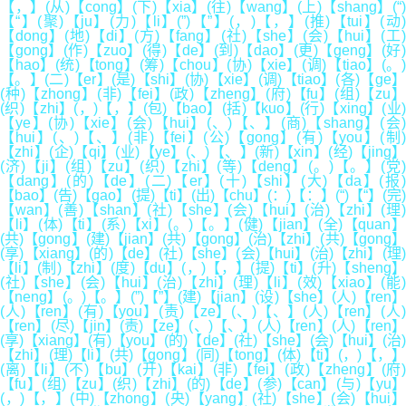
【，】(从)【cong】(下)【xia】(往)【wang】(上)【shang】(“)
【“】(聚)【ju】(力)【li】(”)【”】(，)【，】(推)【tui】(动)
【dong】(地)【di】(方)【fang】(社)【she】(会)【hui】(工)
【gong】(作)【zuo】(得)【de】(到)【dao】(更)【geng】(好)
【hao】(统)【tong】(筹)【chou】(协)【xie】(调)【tiao】(。)
【。】(二)【er】(是)【shi】(协)【xie】(调)【tiao】(各)【ge】
(种)【zhong】(非)【fei】(政)【zheng】(府)【fu】(组)【zu】
(织)【zhi】(，)【，】(包)【bao】(括)【kuo】(行)【xing】(业)
【ye】(协)【xie】(会)【hui】(、)【、】(商)【shang】(会)
【hui】(、)【、】(非)【fei】(公)【gong】(有)【you】(制)
【zhi】(企)【qi】(业)【ye】(、)【、】(新)【xin】(经)【jing】
(济)【ji】(组)【zu】(织)【zhi】(等)【deng】(。)【。】(党)
【dang】(的)【de】(二)【er】(十)【shi】(大)【da】(报)
【bao】(告)【gao】(提)【ti】(出)【chu】(：)【：】(“)【“】(完)
【wan】(善)【shan】(社)【she】(会)【hui】(治)【zhi】(理)
【li】(体)【ti】(系)【xi】(。)【。】(健)【jian】(全)【quan】
(共)【gong】(建)【jian】(共)【gong】(治)【zhi】(共)【gong】
(享)【xiang】(的)【de】(社)【she】(会)【hui】(治)【zhi】(理)
【li】(制)【zhi】(度)【du】(，)【，】(提)【ti】(升)【sheng】
(社)【she】(会)【hui】(治)【zhi】(理)【li】(效)【xiao】(能)
【neng】(。)【。】(”)【”】(建)【jian】(设)【she】(人)【ren】
(人)【ren】(有)【you】(责)【ze】(、)【、】(人)【ren】(人)
【ren】(尽)【jin】(责)【ze】(、)【、】(人)【ren】(人)【ren】
(享)【xiang】(有)【you】(的)【de】(社)【she】(会)【hui】(治)
【zhi】(理)【li】(共)【gong】(同)【tong】(体)【ti】(，)【，】
(离)【li】(不)【bu】(开)【kai】(非)【fei】(政)【zheng】(府)
【fu】(组)【zu】(织)【zhi】(的)【de】(参)【can】(与)【yu】
(，)【，】(中)【zhong】(央)【yang】(社)【she】(会)【hui】