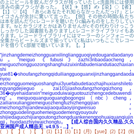
の上にビールを飲んだグラスが残っていたしc洗面所には使用
済みの歯ブラシがあった。【状】✈【感】✍【染】◇【者】
【1】♡【4】「あらcあなたそれ知らなかったんだっけ」とレ
イコさんが余計に驚いて言った。【例】その他の時間c私たち
は本を読んだりcレコードを聴いたりc編みものをしたりしてい
ます。tvとかラジオとかはありませんがcその代わりけっこう
しっかりした図書館もありますしcレコードライブラリイもあ
ります。レコードライブラリイにはマーラーのシンフォニーの
全集からビートルズまで揃っていてc私はいつもここでレコー
ドを借りてc部屋で聴いています。【。】
“jinzhangdemeizhongguanxilingliangguoqiyedougandaodanyo
u。”meiguo《fubusi》zazhi3ribaodaocheng，
meiguozhongguozongshanghuizuixinfabudeniandutiaozhaxian
shi，
yue81�shoufangzhongqiduiliangguoguanxijinzhanggandaoda
nyou。
erzhongguomeiguoshanghui3yuefabudetiaozhajihuxianshileto
ngyangdejieguo。zai101jiashoufangzhongqizhong，
36�qiyehaidanxin“meiguoduiwaiguotouzizhengcedebuwendi
ng”。meiguoquanguoguangbogongsi（nbc）cheng，
zailianxuliangjiemeiguozhengfuzhizhengqijian，
meizhongzhijiandewaijiaoqudaoyijingweisuo。
zhongguodelinguohemeiguodemengyouyoulv，
shijiedaguozhijiangoutongzhongduankenengpohuaiquanqiujin
gji，huodaozhiyiwaichongtu。
【成人综合国内久久精品,久
亚洲国产成人精品无_v4.9.5 - ...】
。
( )【 】( )【 】(1)【1】(1)【1】(月)【yue】(2)【2】(9)