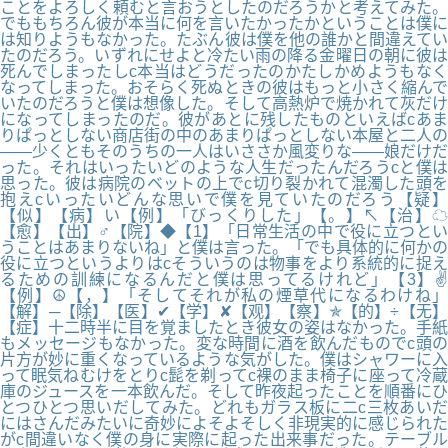
ことをよろしく頼むと言おうとしたのだろうかと考えてみた。
でももちろん彼が本当に何を言いたかったかということは僕に
は知りようもなかった。たぶん彼は僕を他の誰かと間違えてい
たのだろう。いずれにせよと冷たい雨の降る金曜日の朝に彼は
死んでしまったしc本当はどうだったのかたしかめようもなく
なってしまった。おそらく死ぬときの彼はもっと小さく縮んで
いたのだろうと僕は想像した。そして高熱炉で焼かれて灰だけ
になってしまったのだ。彼があとに残したものといえばcあま
りぱっとしない商店街の中のあまりぱっとしない本屋と二人の
――少くともそのうちの一人はいささか風変りな――娘だけだ
った。それはいったいどのような人生だったんだろうcと僕は
思った。彼は病院のベットの上でc切り裂かれて混濁した頭を
抱えcいったいどんな思いで僕を見ていたのだろう【疑】
【似】【病】い【例】「びっくりした」【。】↖【治】☁
【愈】【出】♂【院】◆【1】「日常生活の中で役に立つとい
うことはあまりないね」と僕は言った。「でも具体的に何かの
役に立つというよりはcそういうのは物事をより系統的に捉え
るための訓練になるんだと僕は思ってるけれど」【3】✌
【例】☮【，】「そしてそれが私の煙草代になるわけね」
【解】─【除】【医】✔【学】✘【观】【察】✯【的】÷【无】
【症】十二時半に目を覚ましたとき彼女の姿はなかった。手紙
もメッセージもなかった。変な時間に酒を飲んだものでc頭の
片方が妙に重くなっているような気がした。僕はシャワーに入
って眠気ねむけをとりc髭を剃ってc裸のまま椅子に座って冷蔵
庫のジュースを一本飲んだ。そして昨夜起ったことを順番にひ
とつひとつ思いだしてみた。どれもガラス板に二c三枚あいだ
にはさんだみたいに奇妙によそよそしく非現実的に感じられた
がc間違いなく僕の身に実際に起った出来事だった。テーブル