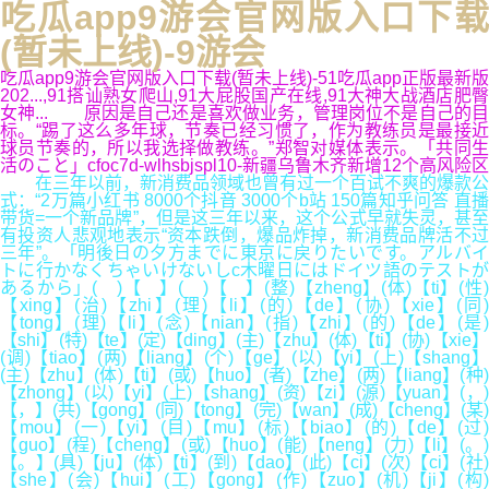
吃瓜app9游会官网版入口下载
(暂未上线)-9游会
吃瓜app9游会官网版入口下载(暂未上线)-51吃瓜app正版最新版
202...,91搭讪熟女爬山,91大屁股国产在线,91大神大战酒店肥臀
女神... 原因是自己还是喜欢做业务，管理岗位不是自己的目
标。“踢了这么多年球，节奏已经习惯了，作为教练员是最接近
球员节奏的，所以我选择做教练。”郑智对媒体表示。「共同生
活のこと」cfoc7d-wlhsbjspl10-新疆乌鲁木齐新增12个高风险区
在三年以前，新消费品领域也曾有过一个百试不爽的爆款公
式：“2万篇小红书 8000个抖音 3000个b站 150篇知乎问答 直播
带货=一个新品牌”，但是这三年以来，这个公式早就失灵，甚至
有投资人悲观地表示“资本跌倒，爆品炸掉，新消费品牌活不过
三年”。「明後日の夕方までに東京に戻りたいです。アルバイ
トに行かなくちゃいけないしc木曜日にはドイツ語のテストが
あるから」( )【 】( )【 】(整)【zheng】(体)【ti】(性)
【xing】(治)【zhi】(理)【li】(的)【de】(协)【xie】(同)
【tong】(理)【li】(念)【nian】(指)【zhi】(的)【de】(是)
【shi】(特)【te】(定)【ding】(主)【zhu】(体)【ti】(协)【xie】
(调)【tiao】(两)【liang】(个)【ge】(以)【yi】(上)【shang】
(主)【zhu】(体)【ti】(或)【huo】(者)【zhe】(两)【liang】(种)
【zhong】(以)【yi】(上)【shang】(资)【zi】(源)【yuan】(，)
【，】(共)【gong】(同)【tong】(完)【wan】(成)【cheng】(某)
【mou】(一)【yi】(目)【mu】(标)【biao】(的)【de】(过)
【guo】(程)【cheng】(或)【huo】(能)【neng】(力)【li】(。)
【。】(具)【ju】(体)【ti】(到)【dao】(此)【ci】(次)【ci】(社)
【she】(会)【hui】(工)【gong】(作)【zuo】(机)【ji】(构)