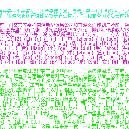
“我首先是一个基督徒，然后是保守派，最后才是一名共和党人。”彭
里，很难想象还有谁比彭斯更有公信力。”共和党全国委员会前通
经查，闫某某等委托菏泽新华贸易公司和菏泽义信印刷厂承印，通
光盘1.5万余张，涉案金额达1500万元，抓获犯罪嫌疑人13
罚金六万至一万不等，没收违法所得共计117万元。 有人直接
2】(日)【ri】(，)【，】(中)【zhong】(国)【guo】(女)
。)【。】(前)【qian】(两)【liang】(场)【chang】(比)【bi】(赛)
(，)【，】(两)【liang】(个)【ge】(对)【dui】(手)【shou】(并)
】(麻)【ma】(烦)【fan】(，)【，】(中)【zhong】(国)【guo】(女)
【fen】(大)【da】(胜)【sheng】(。)【。】(与)【yu】(其)【qi】
】(不)【bu】(如)【ru】(说)【shuo】(是)【shi】(提)【ti】(前)
，而是在距离城墙足有三箭之地的地方，开始搭建围墙，不错，
失声道，这五年吕布虽然未曾对中原动兵，但身为邻居，汉中与长
动，生怕惹恼了吕布直接攻进来，没想到还是来了，而且直接就
就是一轮猛射，工事另一边的弓箭手遭到毁灭性的打击。【副】
的代价完整的拿下了整个汉中，但无论庞统还是魏延，任何一个
は読みました」【前】【，】■【空】「固くなってることが」
，如今他们眼中的大汉朝已经四分五裂，吕布如今一方诸侯，无
【各】☤【项】♡【设】↑【备】【工】◥【作】※【正】第8节
く良さそうな人だっていう気はしたね」【号】℃【载】【人】
は言った。【和】✈【长】 “免礼吧。”吕布坐直了身体，看向
僕は言った。【二】 “点兵，出征！”魏延一声令下，刚刚进入
运】↖【载】■【火】 “他们不点我们点，多点几处！”张辽扫
们，我军练兵五年，这是五年来第一仗，一定要打得漂亮，给我