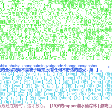
仗，一定要打，主公说了，冀州是他曹操应该赔给我们的，先跟
，】σ【神】▲【舟】☁【十】 “怕是被文若不幸言中了。”陈
の人ってわりに苦手なんだけどcあの人と二人になっても苦痛は
ケースを指で軽く叩いてリズムをとっていた。「私たぶん体を
してるし。そういうの少し助けてくれる私cあなたしか頼れる人
防自動車のサイレンの音が聞こえた。サイレンの音はだんだん大
行って窓を開けて下を見てからcちょっとここで待っててねと言
趟，尽快扫平城中叛乱，切记，保留城中旗帜，莫要让夏侯渊看
不思議なのよ」とレイコさんは言って小さな音で指を鳴らした。
走り書きしてcそれが机の上に置いてあったの。洋服は全部レイ
かしらね。そんなのどうだっていいじゃない。もっと他に言い
日里都有兵马随行，没有被刺客得逞，但就算如此，也将曹操惊
的目的，就是凭借刘备如今的影响力，再加上诸葛家的人脉，说
空手套白狼。【射】┄【前】┄【各】「そうだc少し遠くだけ
日は駄目だなと永沢さんはが言った。【备】♂【工】웃【作】
nhuisaizhongpaimingzuigaodezhongguoxuanshou。
的全程视频不盖被子睡觉,没有任何不舒适的感受 - 趣...】
。
(4)【4】(月)【yue】(，)【，】(行)【xing】(政)【zheng】(诉)
xian】(示)【shi】(，)【，】(从)【cong】(1)【1】(9)【9】(9)
】(案)【an】(件)【jian】(急)【ji】(剧)【ju】(增)【zeng】(多)
0】(万)【wan】(件)【jian】(。)【。】(有)【you】(法)【fa】(律)
jian】(往)【wang】(往)【wang】(胜)【sheng】(诉)【su】(率)
【jiu】(提)【ti】(醒)【xing】(着)【zhe】(政)【zheng】(府)
)【ruo】(，)【，】(要)【yao】(深)【shen】(入)【ru】(反)【fan】
i】(角)【jiao】(。)【。】
现还在喘气”，这才放心。
【19岁的rapper潮水仙踪林 | 游戏百