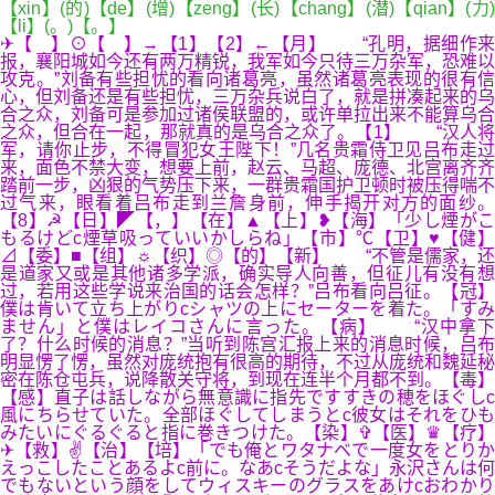
【xin】(的)【de】(增)【zeng】(长)【chang】(潜)【qian】(力)
【li】(。)【。】
✈【 】⊙【 】→【1】【2】←【月】 “孔明，据细作来
报，襄阳城如今还有两万精锐，我军如今只待三万杂军，恐难以
攻克。”刘备有些担忧的看向诸葛亮，虽然诸葛亮表现的很有信
心，但刘备还是有些担忧，三万杂兵说白了，就是拼凑起来的乌
合之众，刘备可是参加过诸侯联盟的，或许单拉出来不能算乌合
之众，但合在一起，那就真的是乌合之众了。【1】 “汉人将
军，请你止步，不得冒犯女王陛下！”几名贵霜侍卫见吕布走过
来，面色不禁大变，想要上前，赵云、马超、庞德、北宫离齐齐
踏前一步，凶狠的气势压下来，一群贵霜国护卫顿时被压得喘不
过气来，眼看着吕布走到兰詹身前，伸手揭开对方的面纱。
【8】☭【日】◤【，】【在】▲【上】❥【海】「少し煙がこ
もるけどc煙草吸っていいかしらね」【市】℃【卫】♥【健】
⊿【委】■【组】☼【织】◎【的】【新】 “不管是儒家，还
是道家又或是其他诸多学派，确实导人向善，但征儿有没有想
过，若用这些学说来治国的话会怎样？”吕布看向吕征。【冠】
僕は肯いて立ち上がりcシャツの上にセーターを着た。「すみ
ません」と僕はレイコさんに言った。【病】 “汉中拿下
了？什么时候的消息？”当听到陈宫汇报上来的消息时候，吕布
明显愣了愣，虽然对庞统抱有很高的期待，不过从庞统和魏延秘
密在陈仓屯兵，说降散关守将，到现在连半个月都不到。【毒】
【感】直子は話しながら無意識に指先ですすきの穂をほぐしc
風にちらせていた。全部ほぐしてしまうとc彼女はそれをひも
みたいにぐるぐると指に巻きつけた。【染】✞【医】♛【疗】
✈【救】✌【治】【培】「でも俺とワタナベで一度女をとりか
えっこしたことあるよc前に。なあcそうだよな」永沢さんは何
でもないという顔をしてウィスキーのグラスをあけcおわかり