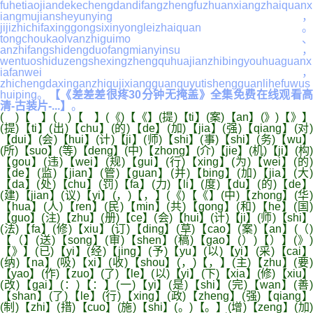
fuhetiaojiandekechengdandifangzhengfuzhuanxiangzhaiquanx
iangmujiansheyunying，
jijizhichifaxinggongsixinyongleizhaiquan。
tongchoukaolvanzhiguimo、
anzhifangshidengduofangmianyinsu，
wentuoshiduzengshexingzhengquhuajianzhibingyouhuaguanx
iafanwei，
zhichengdaxinganzhiqujixiangguanquyutishengguanlihefuwus
huiping。
【《差差差很疼30分钟无掩盖》全集免费在线观看高
清-古装片-...】
。
( )【 】( )【 】(《)【《】(提)【ti】(案)【an】(》)【》】
(提)【ti】(出)【chu】(的)【de】(加)【jia】(强)【qiang】(对)
【dui】(会)【hui】(计)【ji】(师)【shi】(事)【shi】(务)【wu】
(所)【suo】(等)【deng】(中)【zhong】(介)【jie】(机)【ji】(构)
【gou】(违)【wei】(规)【gui】(行)【xing】(为)【wei】(的)
【de】(监)【jian】(管)【guan】(并)【bing】(加)【jia】(大)
【da】(处)【chu】(罚)【fa】(力)【li】(度)【du】(的)【de】
(建)【jian】(议)【yi】(，)【，】(《)【《】(中)【zhong】(华)
【hua】(人)【ren】(民)【min】(共)【gong】(和)【he】(国)
【guo】(注)【zhu】(册)【ce】(会)【hui】(计)【ji】(师)【shi】
(法)【fa】(修)【xiu】(订)【ding】(草)【cao】(案)【an】(（)
【（】(送)【song】(审)【shen】(稿)【gao】(）)【）】(》)
【》】(已)【yi】(经)【jing】(予)【yu】(以)【yi】(采)【cai】
(纳)【na】(吸)【xi】(收)【shou】(，)【，】(主)【zhu】(要)
【yao】(作)【zuo】(了)【le】(以)【yi】(下)【xia】(修)【xiu】
(改)【gai】(：)【：】(一)【yi】(是)【shi】(完)【wan】(善)
【shan】(了)【le】(行)【xing】(政)【zheng】(强)【qiang】
(制)【zhi】(措)【cuo】(施)【shi】(。)【。】(增)【zeng】(加)