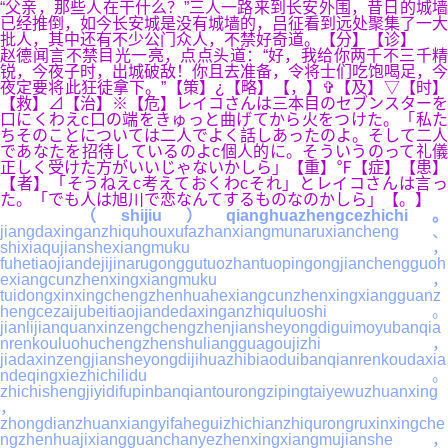
“父亲，那些人在干什么？”三人一路来到长安外围，昔日的城墙
已经推倒，如今长安城是没有城墙的，吕征看到远处聚集了一大
批人，其中还有不少公门众人，不禁好奇道。【分】【诊】
赵德闻言不禁目光一亮，点点头道：“好，我给你两千不三千精
锐，今夜子时，出城破敌！你且去准备，令将士们吃饱喝足，今
夜定要将此狂徒拿下。”【策】¿【略】【，】✞【及】▽【时】
【救】⊿【治】※【危】レイコさんは三本目のセブンスターを
口にくわえc口の端をきゅっと曲げてから火をつけた。「私た
ちそのことについては二人でよく話しあったのよ。そして二人
であなたを招待しているのよc個人的に。そういうのって礼儀
正しく受けた方がいいじゃないかしら」【重】℉【症】【患】
【者】「そうねえc考えておくわcそれ」とレイコさんは言っ
た。「でも人は旭川で恋なんてするものなのかしら」【。】
（shijiu）qianghuazhengcezhichi
jiangdaxinganzhiquhouxufazhanxiangmunaruxiancheng、
shixiaqujianshexiangmuku，
fuhetiaojiandejijinarugonggutuozhantuopingongjianchengguoh
exiangcunzhenxingxiangmuku，
tuidongxinxingchengzhenhuahexiangcunzhenxingxiangguanz
hengcezaijubeitiaojiandedaxinganzhiquluoshi。
jianlijianquanxinzengchengzhenjiansheyongdiguimoyubanqia
nrenkouluohuchengzhenshuliangguagoujizhi，
jiadaxinzengjiansheyongdijihuazhibiaoduibanqianrenkoudaxia
ndeqingxiezhichilidu。
zhichishengjiyidifupinbanqiantourongzipingtaiyewuzhuanxing
，
zhongdianzhuanxiangyifaheguizhichianzhiqurongruxinxingche
ngzhenhuajixiangguanchanyezhenxingxiangmujianshe，