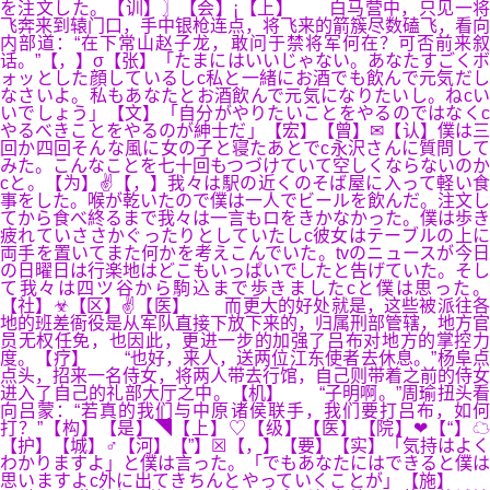
を注文した。【训】〗【会】¡【上】 白马营中，只见一将
飞奔来到辕门口，手中银枪连点，将飞来的箭簇尽数磕飞，看向
内部道：“在下常山赵子龙，敢问于禁将军何在？可否前来叙
话。”【，】σ【张】「たまにはいいじゃない。あなたすごくボ
ォッとした顔しているしc私と一緒にお酒でも飲んで元気だし
なさいよ。私もあなたとお酒飲んで元気になりたいし。ねcい
いでしょう」【文】「自分がやりたいことをやるのではなくc
やるべきことをやるのが紳士だ」【宏】【曾】✉【认】僕は三
回か四回そんな風に女の子と寝たあとでc永沢さんに質問して
みた。こんなことを七十回もつづけていて空しくならないのか
cと。【为】✌【，】我々は駅の近くのそば屋に入って軽い食
事をした。喉が乾いたので僕は一人でビールを飲んだ。注文し
てから食べ終るまで我々は一言もロをきかなかった。僕は歩き
疲れていささかぐったりとしていたしc彼女はテーブルの上に
両手を置いてまた何かを考えこんでいた。tvのニュースが今日
の日曜日は行楽地はどこもいっぱいでしたと告げていた。そし
て我々は四ツ谷から駒込まで歩きましたcと僕は思った。
【社】☣【区】✌【医】 而更大的好处就是，这些被派往各
地的班差衙役是从军队直接下放下来的，归属刑部管辖，地方官
员无权任免，也因此，更进一步的加强了吕布对地方的掌控力
度。【疗】 “也好，来人，送两位江东使者去休息。”杨阜点
点头，招来一名侍女，将两人带去行馆，自己则带着之前的侍女
进入了自己的礼部大厅之中。【机】 “子明啊。”周瑜扭头看
向吕蒙：“若真的我们与中原诸侯联手，我们要打吕布，如何
打？”【构】【是】◥【上】♡【级】【医】【院】❤【“】☁
【护】【城】♂【河】【”】☒【，】【要】【实】「気持はよく
わかりますよ」と僕は言った。「でもあなたにはできると僕は
思いますよc外に出てきちんとやっていくことが」【施】