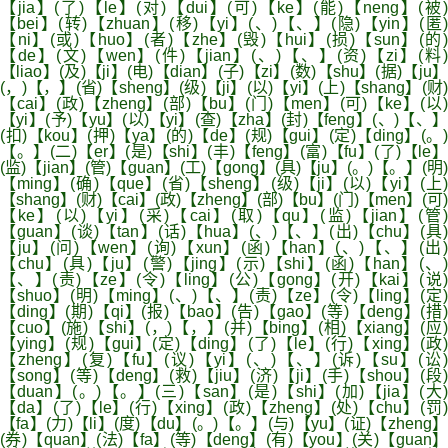
【jia】(了)【le】(对)【dui】(可)【ke】(能)【neng】(被)
【bei】(转)【zhuan】(移)【yi】(、)【、】(隐)【yin】(匿)
【ni】(或)【huo】(者)【zhe】(毁)【hui】(损)【sun】(的)
【de】(文)【wen】(件)【jian】(、)【、】(资)【zi】(料)
【liao】(及)【ji】(电)【dian】(子)【zi】(数)【shu】(据)【ju】
(，)【，】(省)【sheng】(级)【ji】(以)【yi】(上)【shang】(财)
【cai】(政)【zheng】(部)【bu】(门)【men】(可)【ke】(以)
【yi】(予)【yu】(以)【yi】(查)【zha】(封)【feng】(、)【、】
(扣)【kou】(押)【ya】(的)【de】(规)【gui】(定)【ding】(。)
【。】(二)【er】(是)【shi】(丰)【feng】(富)【fu】(了)【le】
(监)【jian】(管)【guan】(工)【gong】(具)【ju】(。)【。】(明)
【ming】(确)【que】(省)【sheng】(级)【ji】(以)【yi】(上)
【shang】(财)【cai】(政)【zheng】(部)【bu】(门)【men】(可)
【ke】(以)【yi】(采)【cai】(取)【qu】(监)【jian】(管)
【guan】(谈)【tan】(话)【hua】(、)【、】(出)【chu】(具)
【ju】(问)【wen】(询)【xun】(函)【han】(、)【、】(出)
【chu】(具)【ju】(警)【jing】(示)【shi】(函)【han】(、)
【、】(责)【ze】(令)【ling】(公)【gong】(开)【kai】(说)
【shuo】(明)【ming】(、)【、】(责)【ze】(令)【ling】(定)
【ding】(期)【qi】(报)【bao】(告)【gao】(等)【deng】(措)
【cuo】(施)【shi】(，)【，】(并)【bing】(相)【xiang】(应)
【ying】(规)【gui】(定)【ding】(了)【le】(行)【xing】(政)
【zheng】(复)【fu】(议)【yi】(、)【、】(诉)【su】(讼)
【song】(等)【deng】(救)【jiu】(济)【ji】(手)【shou】(段)
【duan】(。)【。】(三)【san】(是)【shi】(加)【jia】(大)
【da】(了)【le】(行)【xing】(政)【zheng】(处)【chu】(罚)
【fa】(力)【li】(度)【du】(。)【。】(与)【yu】(证)【zheng】
(券)【quan】(法)【fa】(等)【deng】(有)【you】(关)【guan】