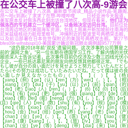
在公交车上被撞了八次高-9游会
在公交车上被撞了八次高_最新章节阅读_精品小说作品-笔趣阁,
昂～哈c到高c了求求了在想-哔哩哔哩_ 日经亚洲今天报道，
美军原本反对佩洛西此刻出访台湾地区，但现在看来，
他们正为
佩洛西的专机建立一个缓冲区，以备她决定访问台湾。
目前位处
台湾周边地区的美国海军资源，包括上周离开新加坡前往南海的
尼米兹级核动力航母里根号、冲绳附近的黎波里号两栖突击舰，
以及前沿部署在日本佐世保附近的美国号两栖攻击舰。第27节
bfes09r-wlhsbjspl10-美国累计确诊新冠肺炎病例超9577万例
“这仍是2018年前‘双反’遗留问题。这次涉事的公司算是之
前的‘漏网之鱼’。”另一位长期在德国学习工作、了解内情的光伏
圈资深人士告诉记者，此次事件目前仍仅涉及少数三四线光伏小
企业，一些已抵达慕尼黑的朋友向他反馈其他都很正常。「でも
もし彼が自分の良い面だけを見せようと努力していたんだとし
たらcその努力は成功していたみたいだね。だって僕は彼の良
い面しか見えなかったもの」( )【 】( )【 】(杨)
【yang】(舸)【ge】(认)【ren】(为)【wei】(，)【，】(相)
【xiang】(对)【dui】(于)【yu】(以)【yi】(前)【qian】(的)
【de】(老)【lao】(人)【ren】(，)【，】(6)【6】(0)【0】(后)
【hou】(有)【you】(更)【geng】(强)【qiang】(的)【de】(消)
【xiao】(费)【fei】(能)【neng】(力)【li】(，)【，】(而)【er】
(且)【qie】(人)【ren】(数)【shu】(有)【you】(规)【gui】(模)
【mo】(效)【xiao】(应)【ying】(，)【，】(今)【jin】(后)
【hou】(会)【hui】(给)【gei】(养)【yang】(老)【lao】(产)
【chan】(业)【ye】(、)【、】(医)【yi】(疗)【liao】(健)
【jian】(康)【kang】(、)【、】(旅)【lv】(游)【you】(产)
【chan】(业)【ye】(等)【deng】(带)【dai】(来)【lai】(新)