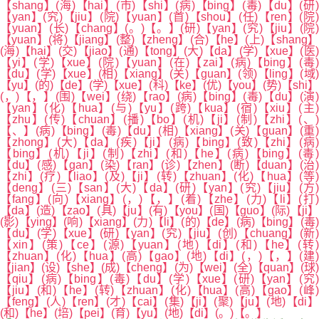
【shang】(海)【hai】(市)【shi】(病)【bing】(毒)【du】(研)
【yan】(究)【jiu】(院)【yuan】(首)【shou】(任)【ren】(院)
【yuan】(长)【chang】(。)【。】(研)【yan】(究)【jiu】(院)
【yuan】(将)【jiang】(整)【zheng】(合)【he】(上)【shang】
(海)【hai】(交)【jiao】(通)【tong】(大)【da】(学)【xue】(医)
【yi】(学)【xue】(院)【yuan】(在)【zai】(病)【bing】(毒)
【du】(学)【xue】(相)【xiang】(关)【guan】(领)【ling】(域)
【yu】(的)【de】(学)【xue】(科)【ke】(优)【you】(势)【shi】
(，)【，】(围)【wei】(绕)【rao】(病)【bing】(毒)【du】(演)
【yan】(化)【hua】(与)【yu】(跨)【kua】(宿)【xiu】(主)
【zhu】(传)【chuan】(播)【bo】(机)【ji】(制)【zhi】(、)
【、】(病)【bing】(毒)【du】(相)【xiang】(关)【guan】(重)
【zhong】(大)【da】(疾)【ji】(病)【bing】(致)【zhi】(病)
【bing】(机)【ji】(制)【zhi】(和)【he】(病)【bing】(毒)
【du】(感)【gan】(染)【ran】(诊)【zhen】(断)【duan】(治)
【zhi】(疗)【liao】(及)【ji】(转)【zhuan】(化)【hua】(等)
【deng】(三)【san】(大)【da】(研)【yan】(究)【jiu】(方)
【fang】(向)【xiang】(，)【，】(着)【zhe】(力)【li】(打)
【da】(造)【zao】(具)【ju】(有)【you】(国)【guo】(际)【ji】
(影)【ying】(响)【xiang】(力)【li】(的)【de】(病)【bing】(毒)
【du】(学)【xue】(研)【yan】(究)【jiu】(创)【chuang】(新)
【xin】(策)【ce】(源)【yuan】(地)【di】(和)【he】(转)
【zhuan】(化)【hua】(高)【gao】(地)【di】(，)【，】(建)
【jian】(设)【she】(成)【cheng】(为)【wei】(全)【quan】(球)
【qiu】(病)【bing】(毒)【du】(学)【xue】(研)【yan】(究)
【jiu】(和)【he】(转)【zhuan】(化)【hua】(高)【gao】(峰)
【feng】(人)【ren】(才)【cai】(集)【ji】(聚)【ju】(地)【di】
(和)【he】(培)【pei】(育)【yu】(地)【di】(。)【。】