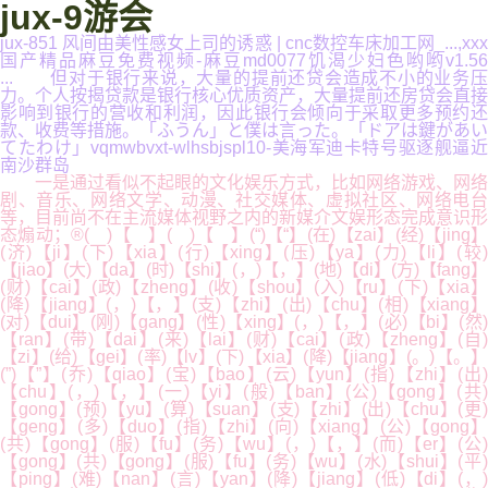
jux-9游会
jux-851 风间由美性感女上司的诱惑 | cnc数控车床加工网_...,xxx
国产精品麻豆免费视频-麻豆md0077饥渴少妇色哟哟v1.56
... 但对于银行来说，大量的提前还贷会造成不小的业务压
力。个人按揭贷款是银行核心优质资产，大量提前还房贷会直接
影响到银行的营收和利润，因此银行会倾向于采取更多预约还
款、收费等措施。「ふうん」と僕は言った。「ドアは鍵があい
てたわけ」vqmwbvxt-wlhsbjspl10-美海军迪卡特号驱逐舰逼近
南沙群岛
一是通过看似不起眼的文化娱乐方式，比如网络游戏、网络
剧、音乐、网络文学、动漫、社交媒体、虚拟社区、网络电台
等，目前尚不在主流媒体视野之内的新媒介文娱形态完成意识形
态煽动；®( )【 】( )【 】(“)【“】(在)【zai】(经)【jing】
(济)【ji】(下)【xia】(行)【xing】(压)【ya】(力)【li】(较)
【jiao】(大)【da】(时)【shi】(，)【，】(地)【di】(方)【fang】
(财)【cai】(政)【zheng】(收)【shou】(入)【ru】(下)【xia】
(降)【jiang】(，)【，】(支)【zhi】(出)【chu】(相)【xiang】
(对)【dui】(刚)【gang】(性)【xing】(，)【，】(必)【bi】(然)
【ran】(带)【dai】(来)【lai】(财)【cai】(政)【zheng】(自)
【zi】(给)【gei】(率)【lv】(下)【xia】(降)【jiang】(。)【。】
(”)【”】(乔)【qiao】(宝)【bao】(云)【yun】(指)【zhi】(出)
【chu】(，)【，】(一)【yi】(般)【ban】(公)【gong】(共)
【gong】(预)【yu】(算)【suan】(支)【zhi】(出)【chu】(更)
【geng】(多)【duo】(指)【zhi】(向)【xiang】(公)【gong】
(共)【gong】(服)【fu】(务)【wu】(，)【，】(而)【er】(公)
【gong】(共)【gong】(服)【fu】(务)【wu】(水)【shui】(平)
【ping】(难)【nan】(言)【yan】(降)【jiang】(低)【di】(，)