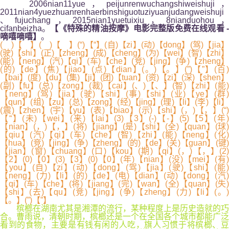
2006nian11yue，peijunrenwuchangshiweishuji，
2011nian4yuezhuanrenhaerbinshiguotuziyuanjudangweishuji
、fujuchang，2015nian1yuetuixiu，8nianduohou，
cifanbeizha。
【《特殊的精油按摩》电影完整版免费在线观看 
嘀嘻嘀嘻】
。
( )【 】( )【 】(“)【“】(自)【zi】(动)【dong】(驾)【jia】
(驶)【shi】(正)【zheng】(成)【cheng】(为)【wei】(智)【zhi】
(能)【neng】(汽)【qi】(车)【che】(竞)【jing】(争)【zheng】
(的)【de】(焦)【jiao】(点)【dian】(。)【。】(”)【”】(百)
【bai】(度)【du】(集)【ji】(团)【tuan】(资)【zi】(深)【shen】
(副)【fu】(总)【zong】(裁)【cai】(、)【、】(智)【zhi】(能)
【neng】(驾)【jia】(驶)【shi】(事)【shi】(业)【ye】(群)
【qun】(组)【zu】(总)【zong】(经)【jing】(理)【li】(李)【li】
(震)【zhen】(宇)【yu】(表)【biao】(示)【shi】(，)【，】(“)
【“】(未)【wei】(来)【lai】(3)【3】(-)【-】(5)【5】(年)
【nian】(，)【，】(将)【jiang】(是)【shi】(全)【quan】(球)
【qiu】(汽)【qi】(车)【che】(智)【zhi】(能)【neng】(化)
【hua】(竞)【jing】(争)【zheng】(的)【de】(关)【guan】(键)
【jian】(窗)【chuang】(口)【kou】(期)【qi】(，)【，】(2)
【2】(0)【0】(3)【3】(0)【0】(年)【nian】(没)【mei】(有)
【you】(自)【zi】(动)【dong】(驾)【jia】(驶)【shi】(能)
【neng】(力)【li】(的)【de】(电)【dian】(动)【dong】(汽)
【qi】(车)【che】(将)【jiang】(完)【wan】(全)【quan】(失)
【shi】(去)【qu】(竞)【jing】(争)【zheng】(力)【li】(。)
【。】(”)【”】
槟榔在湖南尤其是湘潭的流行，某种程度上是历史造就的巧
合。曹雨说，清朝时期，槟榔还是一个在全国各个城市都能广泛
看到的食物，主要是有钱有闲的人吃，旗人习惯于将槟榔、豆