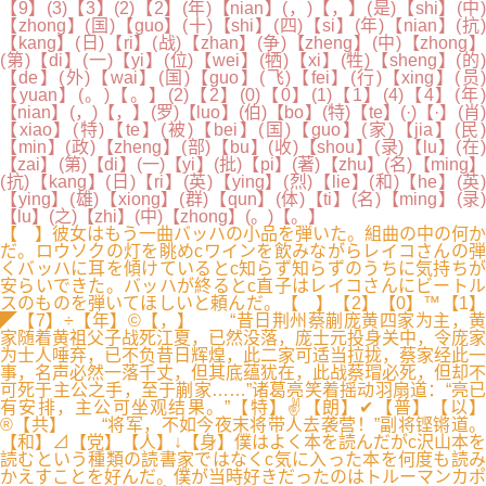
【9】(3)【3】(2)【2】(年)【nian】(，)【，】(是)【shi】(中)
【zhong】(国)【guo】(十)【shi】(四)【si】(年)【nian】(抗)
【kang】(日)【ri】(战)【zhan】(争)【zheng】(中)【zhong】
(第)【di】(一)【yi】(位)【wei】(牺)【xi】(牲)【sheng】(的)
【de】(外)【wai】(国)【guo】(飞)【fei】(行)【xing】(员)
【yuan】(。)【。】(2)【2】(0)【0】(1)【1】(4)【4】(年)
【nian】(，)【，】(罗)【luo】(伯)【bo】(特)【te】(·)【·】(肖)
【xiao】(特)【te】(被)【bei】(国)【guo】(家)【jia】(民)
【min】(政)【zheng】(部)【bu】(收)【shou】(录)【lu】(在)
【zai】(第)【di】(一)【yi】(批)【pi】(著)【zhu】(名)【ming】
(抗)【kang】(日)【ri】(英)【ying】(烈)【lie】(和)【he】(英)
【ying】(雄)【xiong】(群)【qun】(体)【ti】(名)【ming】(录)
【lu】(之)【zhi】(中)【zhong】(。)【。】
【 】彼女はもう一曲バッハの小品を弾いた。組曲の中の何か
だ。ロウソクの灯を眺めcワインを飲みながらレイコさんの弾
くバッハに耳を傾けているとc知らず知らずのうちに気持ちが
安らいできた。バッハが終るとc直子はレイコさんにビートル
スのものを弾いてほしいと頼んだ。【 】【2】【0】™【1】
◤【7】÷【年】©【，】 “昔日荆州蔡蒯庞黄四家为主，黄
家随着黄祖父子战死江夏，已然没落，庞士元投身关中，令庞家
为士人唾弃，已不负昔日辉煌，此二家可适当拉拢，蔡家经此一
事，名声必然一落千丈，但其底蕴犹在，此战蔡瑁必死，但却不
可死于主公之手，至于蒯家……”诸葛亮笑着摇动羽扇道：“亮已
有安排，主公可坐观结果。”【特】✌【朗】✔【普】【以】
®【共】 “将军，不如今夜末将带人去袭营！”副将铿锵道。
【和】⊿【党】【人】↓【身】僕はよく本を読んだがc沢山本を
読むという種類の読書家ではなくc気に入った本を何度も読み
かえすことを好んだ。僕が当時好きだったのはトルーマンカポ