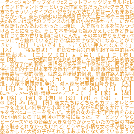
ーティcジョンアップダイクcスコットフィッツジェラルドcレ
イモンドチャンドラーといった作家たちだったがcクラスでも
寮でもそういうタイプの小説を好んで読む人間は一人も見あた
らなかった。彼らが読むのは高橋和巳や大江健三郎や三島由紀
夫cあるいは現代のフランスの作家の小説が多かった。だから
当然話もかみあわなかったしc僕は一人で黙々と本を読みつづ
けることになった。そして本を何度も読みかえしcときどき目
を閉じて本の香りを胸に吸いこんだ。その本の香りをかぎcペ
ージに手を触れているだけでc僕は幸せな気持になることがで
きた。【份】「いいですよ。すごく広い押入れなんです」
【入】 “将军威武！”一群长安士兵兴奋地举起了手中的兵器
鼓噪起来。【主】ツ【白】▲【宫】【。】□【布】
☢【林】 一枚短箭毫无征兆的出现，在陈群毫无反应的情况
下，洞穿了他的咽喉，凄艳的血花在空气中突然绽放，两名负责
保护陈群的士兵根本来不及做出任何反应，眼睁睁的看着陈群保
持着最后一刻的表情，就这么直挺挺的倒地，鲜血在路人的尖叫
声中染红了大片地面。【肯】 郑小同很不理解这些人的思
维，人家不屑跟你们争论，对人家来说那是自降身份。【离】
↑【开】♋【政】★【坛】ツ【，】✉【成】【立】【了】
8...¤·′ˉ`·.·.>>--洛雨·晴缘---<<·.·′ˉ`·.¤...【一】❣【家】▲【战】
❥【略】¿【咨】☮【询】☠【公】【司】☼【和】←【一】
☮【家】✍【私】【募】彼女たちはどちらもカフェオレとケ
ーキを注文しc何事かを小声で相談しながら時間をかけてケー
キを食べcコーヒーを飲んだ。大柄の女の子は何回か首をひね
りc小柄な女の子は何回か首を横に振った。マービンゲイやら
ビージーズやらの音楽が大きな音でかかっていたので話の内容
まで聴きとれなかったけれどcどうやら小柄な女の子が悩むか
怒るかしてc大柄の子がそれをまあまあとなだめているような