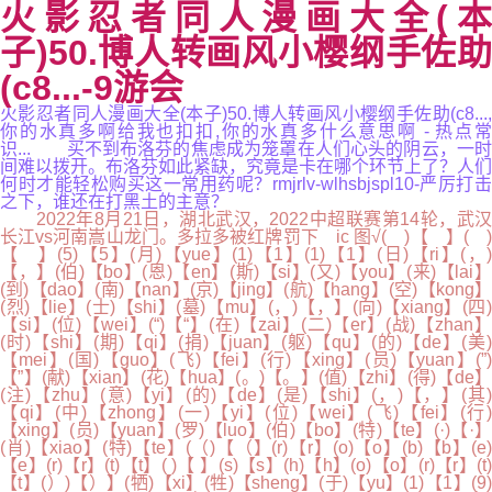
火影忍者同人漫画大全(本
子)50.博人转画风小樱纲手佐助
(c8...-9游会
火影忍者同人漫画大全(本子)50.博人转画风小樱纲手佐助(c8...,
你的水真多啊给我也扣扣,你的水真多什么意思啊 - 热点常
识... 买不到布洛芬的焦虑成为笼罩在人们心头的阴云，一时
间难以拨开。布洛芬如此紧缺，究竟是卡在哪个环节上了？人们
何时才能轻松购买这一常用药呢？rmjrlv-wlhsbjspl10-严厉打击
之下，谁还在打黑土的主意？
2022年8月21日，湖北武汉，2022中超联赛第14轮，武
长江vs河南嵩山龙门。
多拉多被红牌罚下 ic 图
√( )【 】( )
【 】(5)【5】(月)【yue】(1)【1】(1)【1】(日)【ri】(，)
【，】(伯)【bo】(恩)【en】(斯)【si】(又)【you】(来)【lai】
(到)【dao】(南)【nan】(京)【jing】(航)【hang】(空)【kong】
(烈)【lie】(士)【shi】(墓)【mu】(，)【，】(向)【xiang】(四)
【si】(位)【wei】(“)【“】(在)【zai】(二)【er】(战)【zhan】
(时)【shi】(期)【qi】(捐)【juan】(躯)【qu】(的)【de】(美)
【mei】(国)【guo】(飞)【fei】(行)【xing】(员)【yuan】(”)
【”】(献)【xian】(花)【hua】(。)【。】(值)【zhi】(得)【de】
(注)【zhu】(意)【yi】(的)【de】(是)【shi】(，)【，】(其)
【qi】(中)【zhong】(一)【yi】(位)【wei】(飞)【fei】(行)
【xing】(员)【yuan】(罗)【luo】(伯)【bo】(特)【te】(·)【·】
(肖)【xiao】(特)【te】(（)【（】(r)【r】(o)【o】(b)【b】(e)
【e】(r)【r】(t)【t】( )【 】(s)【s】(h)【h】(o)【o】(r)【r】(t)
【t】(）)【）】(牺)【xi】(牲)【sheng】(于)【yu】(1)【1】(9)