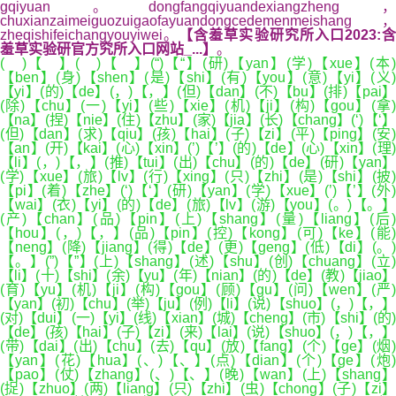
gqiyuan。dongfangqiyuandexiangzheng，
chuxianzaimeiguozuigaofayuandongcedemenmeishang，
zheqishifeichangyouyiwei。
【含羞草实验研究所入口2023:
羞草实验研官方究所入口网站_...】
。
( )【 】( )【 】(“)【“】(研)【yan】(学)【xue】(本)
【ben】(身)【shen】(是)【shi】(有)【you】(意)【yi】(义)
【yi】(的)【de】(，)【，】(但)【dan】(不)【bu】(排)【pai】
(除)【chu】(一)【yi】(些)【xie】(机)【ji】(构)【gou】(拿)
【na】(捏)【nie】(住)【zhu】(家)【jia】(长)【chang】(‘)【‘】
(但)【dan】(求)【qiu】(孩)【hai】(子)【zi】(平)【ping】(安)
【an】(开)【kai】(心)【xin】(’)【’】(的)【de】(心)【xin】(理)
【li】(，)【，】(推)【tui】(出)【chu】(的)【de】(研)【yan】
(学)【xue】(旅)【lv】(行)【xing】(只)【zhi】(是)【shi】(披)
【pi】(着)【zhe】(‘)【‘】(研)【yan】(学)【xue】(’)【’】(外)
【wai】(衣)【yi】(的)【de】(旅)【lv】(游)【you】(。)【。】
(产)【chan】(品)【pin】(上)【shang】(量)【liang】(后)
【hou】(，)【，】(品)【pin】(控)【kong】(可)【ke】(能)
【neng】(降)【jiang】(得)【de】(更)【geng】(低)【di】(。)
【。】(”)【”】(上)【shang】(述)【shu】(创)【chuang】(立)
【li】(十)【shi】(余)【yu】(年)【nian】(的)【de】(教)【jiao】
(育)【yu】(机)【ji】(构)【gou】(顾)【gu】(问)【wen】(严)
【yan】(初)【chu】(举)【ju】(例)【li】(说)【shuo】(，)【，】
(对)【dui】(一)【yi】(线)【xian】(城)【cheng】(市)【shi】(的)
【de】(孩)【hai】(子)【zi】(来)【lai】(说)【shuo】(，)【，】
(带)【dai】(出)【chu】(去)【qu】(放)【fang】(个)【ge】(烟)
【yan】(花)【hua】(、)【、】(点)【dian】(个)【ge】(炮)
【pao】(仗)【zhang】(、)【、】(晚)【wan】(上)【shang】
(捉)【zhuo】(两)【liang】(只)【zhi】(虫)【chong】(子)【zi】