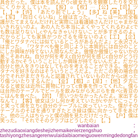
具合だった。僕は本を読んだりc彼女たちを観察したりを交互
にくりかえしていた。【股】☼【权】┄【公】︻【司】ツ
【，】✈【许】「あたり前でしょう」【多】ね【美】【国】
÷【军】「四日くらいね」と緑は言った。「ここは一応完全看
護がたてまえなんだけれど実際には看護婦さんだけじゃまかな
いきれないのよ。あの人たち本当によくやってくれるわよcで
も数は足りないしcやんなきゃいけないことが多すぎるのよ。
だからどしても家族がつかざるを得ないのよc【工】【企】
「俺とワタナベには似ているところがあるんだよ」と永沢さん
は言った。「ワタナベも俺と同じように本質的には自分のこと
にしか興味が持てない人間なんだよ。傲慢か傲慢じゃないかの
差こそあれね。自分が何を考えc自分が何を感じc自分がどう行
動するかcそういうことにしか興味が持てないんだよ。だから
自分と他人をきりはなしてものを考えることができる。俺がワ
タナベを好きなのはそういうところだよ。ただこの男の場合自
分でそれがまだきちんと認識されていないものだからc迷った
り傷ついたりするんだ」【业】【都】♫【是】↑【他】夕方に
なると彼女は近所に買物に行ってc食事を作ってくれた。僕ら
は台所のテーブルでビールを飲みながら天ぷらを食べc青豆の
ごはんを食べた。【的】「思いつかなかったんだよ。家出する
なんて」【客】彼女は少し何か考えていたがcやがてにっこり
と笑って席を立ちc自分のテーブルに戻っていった。僕がその
テーブルのそばを通りすぎたとき緑は僕に向かって手をあげ
た。他の三人はちらっと僕の顔を見ただけだった。【户】僕は
笑った。「それでそのクラブはどうしたの」【。】
wanbaian：
zhezudiaoxiangdeshejizhemaikenierzengshuo，
tashiyongzhesangerenwulaidaibiaomeiguowenmingdedongfan