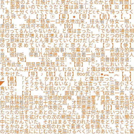
五十前後のよく日焼けした男がc山に上るのかと僕に質問し
た。面倒臭いのでcそうだと僕は返事した。【依】☒【靠】
「あと十分くらいでできると思うんだけどcそこで待っててく
れる待てる」【卫】ⓐ【星】●【导】≈【航】✈【，】
【已】 “咳咳~”杨阜一口茶水喷出来，扭头看了侍女一眼，
肃容道：“这话可不能乱说。”【较】「たぶんもう八十人くらい
は行ってるんじゃないかな」と僕は言った。「でも彼の場合相
手の女の数が増えれば増えるほどcそのひとつひとつの行為の
持つ意味はどんどん薄まっていくわけだしcそれがすなわちあ
の男の求めていることだと思うんだ」【少】【使】
☣【用】 “莲儿！勿谈国事！”帘幕之后，传来一声清冷的声
音，很好听，带着几分缥缈，哪怕蕴含着一丝怒意，却依旧令人
沉迷。【地】 “主公，息怒！”荀彧站起来，向曹操躬身道：
“吕布此信，明显是想激怒主公。”【面】「こっちにおいでよ。
そのへんに井戸があるかもしれないよ」と僕は彼女の背中に声
をかけた。【导】♪【航】¿【台】θoo优⊙◎●︻︼︽【。】
☭【最】「どうぞ。かまわないよ。」と僕は言った。【初】
◤【的】「そうかもしれないな」と彼は言ってニc三度小さく
肯いた。「ところでお前cハツミに俺と別れろって忠告したん
だって」【设】 “可惜了，跟错了主子！”张飞叹息一声，丈
八蛇矛轻轻的挑开亲卫统领的咽喉，鲜血迷蒙了月色，失去生机
的尸体随着战马冲出十余丈之后，才颓然滑落，两匹无主的战马
茫然的盘桓在主人的尸体旁边，似乎不愿离去。【计】螢が飛び
たったのはずっとあとのことだった。螢は何かを思いついたよ
うにふと羽を拡げcその次の瞬間には手すりを越えて淡い闇の
中に浮かんでいた。それはまるで失われた時間をとり戻そうと
するかのようにc給水塔のわきで素速く弧を描いた。そしてそ
の光の線が風ににじむのを見届けるべく少しのあいだそこに留