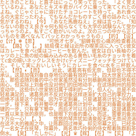
たときのことね」と直子はにっこり笑って言った。「よく覚え
ているわよ。あなたとキズキ君がバイクに乗って来てくれたの
よね。ぐじゃぐじゃに溶けたチョコレートを持って。あれ食べ
るの大変だったわよ。でもなんだかものすごく昔の話みたいな
気がするわね」【今】「あなた馬鹿ねえ」と緑は言った。「知
らないの勘さえ良きゃ何も知らなくても大学の試験なんて受か
っちゃうのよ。私すごく勘がいいのよ。次の三つの中から正し
いものを選べなんてパッとわかっちゃうもの」【的】【设】
σ【计】❅【思】 “可他才七岁。”貂蝉有些心痛的检查着吕
征。【路】⊙【。】結局僕と緑は近所の喫茶店に入ってc彼女
はカレーを食べc僕はコーヒーを飲んだ。彼女は白い長袖のシ
ャツの上に魚の絵の編み込みのある黄色い毛糸のチョッキを着
てc金の細いネックレスをかけcディズニーワォッチをつけてい
た。そして実においしいそうにカレーを食べc水を三杯飲ん
だ。【然】◐【而】 对此，诸葛亮有些无奈，但却也不得不
承认，这是加强刘备自身地位的最有效的一环，四大世家已成过
去，那些追随刘备的中小世家虽然没有分到蔡蒯两家的田地有些
闹心，但实际上刘备也没对他们的田地动手，在这场荆州的局势
变动中，这些中小世家依旧属于得利的一方，但人心，总是不会
轻易满足的，诸葛亮并不反对刘备这样逐渐扩大自己的掌控力，
但绝不该是这个时候，因为平定荆襄，只是诸葛亮计划之中的第
一步，接下来，吞并蜀中才是诸葛亮计划中，奠定刘备霸业最关
键的一步，只有拿下蜀中，而后才可以与吕布抗衡，这是诸葛亮
一直以来主张的原则，也是眼下刘备的重心，而这，需要刘备治
下万众一心！【，】 悠悠的琴声犹如清泉般无声无息间流淌
在这不大的雅阁之中，让陈群回过神来，却见帘幕之后，已经多
了一名女子在抚琴，帘幕外，两名乖巧伶俐的侍女帮着陈群斟茶
倒水。【吴】「たしかに」【光】♛【辉】【在】™【实】「よ