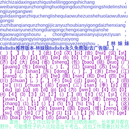
zhichizaidaxinganzhiqushelilinggongshichang，
weibanqianqunzhonglinghuotigongduozhongxingshidelinshixi
ngjiuyegangwei。
gulidaxinganzhiquchenglishequlaowuhezuoshehuolaowufuwu
gongsi，
zuzhibanqianqunzhongjijicanyuzhoubianyigongdaizhenxiang
muhexianyuneizhongdiangongchengxiangmujianshe，
tigaowugongshouru。chongfenwajuexianyujiuyeziyuan，
chixufahuigongyixinggangweizuoyong，
cujinbanqianqunzhongjiudijiujinjiuyezengshou。
【林妹
8x8x8x推荐版本-林妹妹8x8x8x永久免费版/去广告版/...】
。
( )【 】( )【 】(此)【ci】(次)【ci】(会)【hui】(议)【yi】
(提)【ti】(及)【ji】(的)【de】(6)【6】(个)【ge】(经)【jing】
(济)【ji】(大)【da】(省)【sheng】(包)【bao】(括)【kuo】(广)
【guang】(东)【dong】(、)【、】(江)【jiang】(苏)【su】(、)
【、】(山)【shan】(东)【dong】(、)【、】(浙)【zhe】(江)
【jiang】(、)【、】(河)【he】(南)【nan】(和)【he】(四)【si】
(川)【chuan】(。)【。】(不)【bu】(过)【guo】(，)【，】(四)
【si】(川)【chuan】(前)【qian】(三)【san】(季)【ji】(度)
【du】(g)【g】(d)【d】(p)【p】(为)【wei】(4)【4】(0)【0】
(4)【4】(3)【3】(2)【2】(.)【.】(8)【8】(亿)【yi】(元)
【yuan】(，)【，】(同)【tong】(比)【bi】(增)【zeng】(长)
【chang】(1)【1】(.)【.】(5)【5】(%)【%】(，)【，】(这)
【zhe】(比)【bi】(全)【quan】(国)【guo】(增)【zeng】(速)
【su】(低)【di】(了)【le】(1)【1】(.)【.】(5)【5】(个)【ge】
(百)【bai】(分)【fen】(点)【dian】(。)【。】
雷雨：
考古工作比较辛苦，风吹日晒雨淋的，长年累月都在
野外。可能慢性子的人比较适合干考古，这份工作需要比较多的