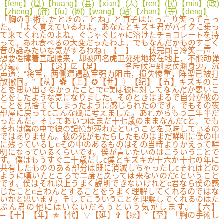
【feng】(凰)【huang】(县)【xian】(人)【ren】(民)【min】(政)
【zheng】(府)【fu】(网)【wang】(站)【zhan】(等)【deng】
「胸の手術したときのことね」と直子はにっこり笑って言っ
た。「よく覚えているわよ。あなたとキズキ君がバイクに乗っ
て来てくれたのよね。ぐじゃぐじゃに溶けたチョコレートを持
って。あれ食べるの大変だったわよ。でもなんだかものすごく
昔の話みたいな気がするわね」【 】 伏完闻言冷笑一声，
想要强撑着直起腰来，却被四名虎卫死死地按在地上，不能动弹
分毫。【 】【这】☑【是】 一名斥候冲到夏侯渊身边，沉
声道：“将军，两侧遭遇敌军强力阻击，损失惨重，阵型已被打
散撤回。”【从】✿【上】✪【世】〗【纪】【五】キズキのこ
とを思い出さなかったことでc僕は彼に対してなんだか悪いこ
とをしたような気になりました。そのときはまるで自分が彼の
ことを見捨ててしまったように感じられたのです。でもその夜
部屋に戻ってcこんな風に考えました。あれからもう二年半だ
ったんだ。そしてあいつはまだ十七歳のままなんだcと。でも
それは僕の中で彼の記憶が薄れたということを意味しているの
ではありません。彼の死がもたらしたものはまだ鮮明に僕の中
に残っているしcその中のあるものはその当時よりかえって鮮
明になっているくらいです。僕が言いたいのはこういうことで
す。僕はもうすぐ二十歳だしc僕とキズキが十六か十七の年に
共有したもののある部分は既に消滅しちゃったしcそれはどの
ように嘆いたところで二度と戻っては来ないのだcということ
です。僕はそれ以上うまく説明できないけれどc君なら僕の感
じたことc言わんとすることをうまく理解してくれるのではな
いかと思います。そしてこういうことを理解してくれるのはた
ぶん君の他にはいないだろうという気がします。【六】
─【十】【年】✯【代】▽【延】✞【续】°【至】「胸の手術し