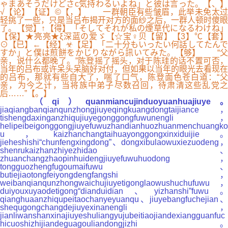
ゃまあそうだけどさc気持わるいよね」と彼は言った。【、】
√【论】【证】©【，】 一群朝臣有些皱眉，此举未免太过
轻挑了一些，只是当吕布揭开对方的面纱之后，一群人顿时傻眼
了。【觉】↑【得】「そしてそれが私の煙草代になるわけね」
【保】★亮亮★ξ深蓝の爱ゞ【☆宝♀贝【留】【3】℃【套】
⊙【已】←【经】☣【足】「二十分もいったい何話してたんで
すか」と僕は煎餅をかじりながら訊いてみた。【够】 “父
亲，说什么都晚了。”陈登摇了摇头，对于陈珪的话不置可否，
当年的吕布或许呆头呆脑好对付，但如果以当年的眼光去看现在
的吕布，那就有些自大了，喘了口气，陈登面色苍白道：“父
亲，为今之计，当将族中弟子尽数召回，待肃清这些乱党之
后……”【。】
（qi）quanmiancujinduoyuanhuajiuye。
jiaqiangbanqianqunzhongjiuyeqingkuangdongtaijiance，
tishengdaxinganzhiqujiuyegonggongfuwunengli，
helipeibeigonggongjiuyefuwuzhandianhuozhuanmenchuangko
u，kaizhanchangtaihuayonggongxinxiduijie。
jieheshishi“chunfengxingdong”、dongxibulaowuxiezuodeng，
shenrukaizhanzhiyezhidao、
zhuanchangzhaopinhuidengjiuyefuwuhuodong，
tongguozhengfugoumaifuwu、
butiejiaotongfeiyongdengfangshi，
weibanqianqunzhongwaichujiuyetigonglaowushuchufuwu，
duiyouxuyaodetigong“dianduidian、yizhanshi”fuwu。
qianghuaanzhiqupeitaochanyeyuanqu、jiuyebangfuchejian、
shequgongchangdejiuyexinanengli，
jianliwanshanxinajiuyeshuliangyujubeitiaojiandexiangguanfuc
hicuoshizhijiandeguagouliandongjizhi。