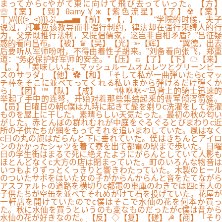
まってからcやがて東に向けて飛び去っていった。【方】
☏【案】【到】θamy￥ж【紫色流星】【了】☢【案】
ㄒ)//{{{(>_<)}}}ぷ▂▃▅【前】▼【，】 “学院的时候，夫子
说过，凡事应该教导而非强行制约，律法却在强行束缚人的行
为，父亲既推行法制，又提倡儒家，这岂非自相矛盾？”吕征疑
惑的看向吕布。【被】♛【吴】【光】➳【辉】 “翼德，出去
后要听从军师吩咐，不得由着性子胡来。”刘备看向张飞，郑重
道：“务必保护好军师的安全。”【压】☼【了】【下】☁【来】
【。】「美味しいよ。マッシュルームオムレツとグリーンビー
スのサラダ」【他】✿【和】「そして私が一曲弾いたらcマッ
チ棒をそこに並べてってくれる私いまから弾けるだけ弾くか
ら」【团】™【队】【成】 “咻咻咻~”马背上的骑士迅速的
举起了手中的连弩，开始对着那些集结起来的曹军倾泻箭簇。
【员】日曜日の朝c僕は九時に起きて髭を剃りc洗濯をして洗濯
ものを屋上に干した。素晴らしい天気だった。最初の秋の匂い
がした。赤とんぼの群れむれが中庭をぐるぐるとびまわりc近
所の子供たちが網をもってそれを追いまわしていた。風はなく
c日の丸の旗はだらんと下に垂れていた。僕はきちんとアイロ
ンのかかったシャツを着て寮を出て都電の駅まで歩いた。日曜
日の学生街はまるで死に絶えたようにがらんとしていて人影も
ほとんどなくc大方の店は閉まっていた。町のいろんな物音は
いつもよりずっとくっきりと響きわたっていた。木製のヒール
のついたサボをはいた女の子がからんからんと音をたてながら
アスファルトの道路を横切りc都電の車庫のわきでは四c五人の
子供たちが空缶を並べてそれめがけて石を投げていた。花屋が
一軒店を開けていたのでc僕はそこで水仙の花を何本か買っ
た。秋に水仙を買うというのも変なものだったがc僕は昔から
水仙の花が好きなのだ。【反】◇【复】【磋】☭【商】「そり