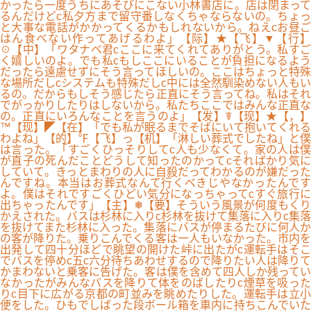
かったら一度うちにあそびにこない小林書店に。店は閉まって
るんだけどc私夕方まで留守番しなくちゃならないの。ちょっ
と大事な電話がかかってくるかもしれないから。ねえcお昼ご
はん食べない作ってあげるわよ」【际】★【飞】▼【行】
☉【中】「ワタナベ君cここに来てくれてありがとう。私すご
く嬉しいのよ。でも私cもしここにいることが負担になるよう
だったら遠慮せずにそう言ってほしいの。ここはちょっと特殊
な場所だしcシステムも特殊だしc中には全然馴染めない人もい
るの。だからもしそう感じたら正直にそう言ってね。私はそれ
でがっかりしたりはしないから。私たちここではみんな正直な
の。正直にいろんなことを言うのよ」【发】☤【现】★【，】
™【现】◤【在】「でも私が眠るまでそばにいて抱いてくれる
わよね」【的】℉【飞】っ【机】「淋しい葬式でしたね」と僕
は言った。「すごくひっそりしてc人も少なくて。家の人は僕
が直子の死んだことどうして知ったのかってcそればかり気に
していて。きっとまわりの人に自殺だってわかるのが嫌だった
んですね。本当はお葬式なんて行くべきじやなかったんです
よ。僕はそれですごくひどい気分になっちゃってcすぐ旅行に
出ちゃったんです」【主】❅【要】そういう風景が何度もくり
かえされた。バスは杉林に入りc杉林を抜けて集落に入りc集落
を抜けてまた杉林に入った。集落にバスが停まるたびに何人か
の客が降りた。乗りこんでくる客は一人もいなかった。市内を
出発して四十分ほどで眺望の開けた峠に出たがc運転手はそこ
でバスを停めc五c六分待ちあわせするので降りたい人は降りて
かまわないと乗客に告げた。客は僕を含めて四人しか残ってい
なかったがみんなバスを降りて体をのばしたりc煙草を吸った
りc目下に広がる京都の町並みを眺めたりした。運転手は立小
便をした。ひもでしばった段ボール箱を車内に持ちこんでいた