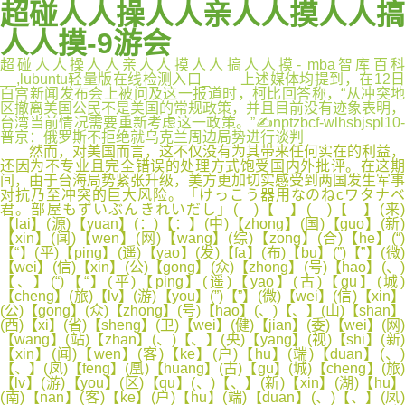
超碰人人操人人亲人人摸人人搞
人人摸-9游会
超碰人人操人人亲人人摸人人搞人人摸- mba智库百科
__,lubuntu轻量版在线检测入口_ 上述媒体均提到，在12日
白宫新闻发布会上被问及这一报道时，柯比回答称，“从冲突地
区撤离美国公民不是美国的常规政策，并且目前没有迹象表明，
台湾当前情况需要重新考虑这一政策。”✍nptzbcf-wlhsbjspl10-
普京：俄罗斯不拒绝就乌克兰周边局势进行谈判
然而，对美国而言，这不仅没有为其带来任何实在的利益，
还因为不专业且完全错误的处理方式饱受国内外批评。在这期
间，由于台海局势紧张升级，美方更加切实感受到两国发生军事
对抗乃至冲突的巨大风险。「けっこう器用なのねcワタナベ
君。部屋もずいぶんきれいだし」( )【 】( )【 】(来)
【lai】(源)【yuan】(：)【：】(中)【zhong】(国)【guo】(新)
【xin】(闻)【wen】(网)【wang】(综)【zong】(合)【he】(“)
【“】(平)【ping】(遥)【yao】(发)【fa】(布)【bu】(”)【”】(微)
【wei】(信)【xin】(公)【gong】(众)【zhong】(号)【hao】(、)
【、】(“)【“】(平)【ping】(遥)【yao】(古)【gu】(城)
【cheng】(旅)【lv】(游)【you】(”)【”】(微)【wei】(信)【xin】
(公)【gong】(众)【zhong】(号)【hao】(、)【、】(山)【shan】
(西)【xi】(省)【sheng】(卫)【wei】(健)【jian】(委)【wei】(网)
【wang】(站)【zhan】(、)【、】(央)【yang】(视)【shi】(新)
【xin】(闻)【wen】(客)【ke】(户)【hu】(端)【duan】(、)
【、】(凤)【feng】(凰)【huang】(古)【gu】(城)【cheng】(旅)
【lv】(游)【you】(区)【qu】(、)【、】(新)【xin】(湖)【hu】
(南)【nan】(客)【ke】(户)【hu】(端)【duan】(、)【、】(凤)