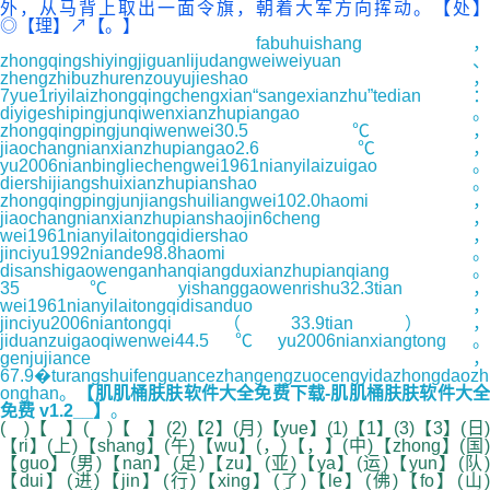
外，从马背上取出一面令旗，朝着大军方向挥动。【处】
◎【理】↗【。】
fabuhuishang，
zhongqingshiyingjiguanlijudangweiweiyuan、
zhengzhibuzhurenzouyujieshao，
7yue1riyilaizhongqingchengxian“sangexianzhu”tedian：
diyigeshipingjunqiwenxianzhupiangao。
zhongqingpingjunqiwenwei30.5℃，
jiaochangnianxianzhupiangao2.6℃，
yu2006nianbingliechengwei1961nianyilaizuigao。
diershijiangshuixianzhupianshao。
zhongqingpingjunjiangshuiliangwei102.0haomi，
jiaochangnianxianzhupianshaojin6cheng，
wei1961nianyilaitongqidiershao，
jinciyu1992niande98.8haomi。
disanshigaowenganhanqiangduxianzhupianqiang。
35℃yishanggaowenrishu32.3tian，
wei1961nianyilaitongqidisanduo，
jinciyu2006niantongqi（33.9tian），
jiduanzuigaoqiwenwei44.5℃yu2006nianxiangtong。
genjujiance，
67.9�turangshuifenguancezhangengzuocengyidazhongdaozh
onghan。
【肌肌桶肤肤软件大全免费下载-肌肌桶肤肤软件大
免费 v1.2__】
。
( )【 】( )【 】(2)【2】(月)【yue】(1)【1】(3)【3】(日)
【ri】(上)【shang】(午)【wu】(，)【，】(中)【zhong】(国)
【guo】(男)【nan】(足)【zu】(亚)【ya】(运)【yun】(队)
【dui】(进)【jin】(行)【xing】(了)【le】(佛)【fo】(山)