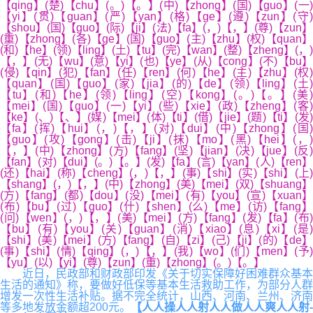
【qing】(楚)【chu】(。)【。】(中)【zhong】(国)【guo】(一)
【yi】(贯)【guan】(严)【yan】(格)【ge】(遵)【zun】(守)
【shou】(国)【guo】(际)【ji】(法)【fa】(，)【，】(尊)【zun】
(重)【zhong】(各)【ge】(国)【guo】(主)【zhu】(权)【quan】
(和)【he】(领)【ling】(土)【tu】(完)【wan】(整)【zheng】(，)
【，】(无)【wu】(意)【yi】(也)【ye】(从)【cong】(不)【bu】
(侵)【qin】(犯)【fan】(任)【ren】(何)【he】(主)【zhu】(权)
【quan】(国)【guo】(家)【jia】(的)【de】(领)【ling】(土)
【tu】(和)【he】(领)【ling】(空)【kong】(。)【。】(美)
【mei】(国)【guo】(一)【yi】(些)【xie】(政)【zheng】(客)
【ke】(、)【、】(媒)【mei】(体)【ti】(借)【jie】(题)【ti】(发)
【fa】(挥)【hui】(，)【，】(对)【dui】(中)【zhong】(国)
【guo】(攻)【gong】(击)【ji】(抹)【mo】(黑)【hei】(，)
【，】(中)【zhong】(方)【fang】(坚)【jian】(决)【jue】(反)
【fan】(对)【dui】(。)【。】(发)【fa】(言)【yan】(人)【ren】
(还)【hai】(称)【cheng】(，)【，】(事)【shi】(实)【shi】(上)
【shang】(，)【，】(中)【zhong】(美)【mei】(双)【shuang】
(方)【fang】(都)【dou】(没)【mei】(有)【you】(宣)【xuan】
(布)【bu】(过)【guo】(什)【shen】(么)【me】(访)【fang】
(问)【wen】(，)【，】(美)【mei】(方)【fang】(发)【fa】(布)
【bu】(有)【you】(关)【guan】(消)【xiao】(息)【xi】(是)
【shi】(美)【mei】(方)【fang】(自)【zi】(己)【ji】(的)【de】
(事)【shi】(情)【qing】(，)【，】(我)【wo】(们)【men】(予)
【yu】(以)【yi】(尊)【zun】(重)【zhong】(。)【。】
近日，民政部和财政部印发《关于切实保障好困难群众基本
生活的通知》称，要做好低保等基本生活救助工作，为部分人群
增发一次性生活补贴。据不完全统计，山西、河南、兰州、济南
等多地发放金额超200元。
【人人操人人射人人做人人爽人人射-