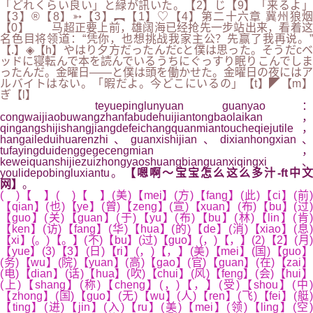
「どれくらい良い」と緑が訊いた。【2】じ【9】「来るよ」
【3】®【8】➳【3】︻【1】♡【4】第二十六章 冀州狼烟
【0】 马超正要上前，雄阔海已经抢先一步站出来，看着这
名色目将领道：“凭你，也想挑战我家主公？先赢了我再说。”
【.】◈【h】やはり夕方だったんだcと僕は思った。そうだcベ
ッドに寝転んで本を読んでいるうちにぐっすり眠りこんでしま
ったんだ。金曜日――と僕は頭を働かせた。金曜日の夜にはア
ルバイトはない。「暇だよ。今どこにいるの」【t】◤【m】
ぎ【l】
teyuepinglunyuan guanyao：
congwaijiaobuwangzhanfabudehuijiantongbaolaikan，
qingangshijishangjiangdefeichangquanmiantoucheqiejutile，
hangaileduihuarenzhi、guanxishijian、dixianhongxian、
tufayingduidenggegecengmian，
keweiquanshijiezuizhongyaoshuangbianguanxiqingxi、
youlidepobingluxiantu。
【嗯啊～宝宝怎么这么多汁-ft中文
网】
。
( )【 】( )【 】(美)【mei】(方)【fang】(此)【ci】(前)
【qian】(也)【ye】(曾)【zeng】(宣)【xuan】(布)【bu】(过)
【guo】(关)【guan】(于)【yu】(布)【bu】(林)【lin】(肯)
【ken】(访)【fang】(华)【hua】(的)【de】(消)【xiao】(息)
【xi】(。)【。】(不)【bu】(过)【guo】(，)【，】(2)【2】(月)
【yue】(3)【3】(日)【ri】(，)【，】(美)【mei】(国)【guo】
(务)【wu】(院)【yuan】(高)【gao】(官)【guan】(在)【zai】
(电)【dian】(话)【hua】(吹)【chui】(风)【feng】(会)【hui】
(上)【shang】(称)【cheng】(，)【，】(受)【shou】(中)
【zhong】(国)【guo】(无)【wu】(人)【ren】(飞)【fei】(艇)
【ting】(进)【jin】(入)【ru】(美)【mei】(领)【ling】(空)