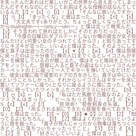
を失ったんだあれはど美しいがこの世界から消え去ってしまっ
たんだぞそれなのにどうしてお前はそんな母親の話なんてして
いるんだ【/】≈【s】☆【j】↑【y】「そんなに高いんですか」
【t】※【/】「まったくな」と彼は言った。【h】【n】☿【s】
【j】「大丈夫ですcありがとう。ちょっと哀しくなっただけだ
からitsallrightn一l一nely,y一ukn一」と僕は言って微笑んだ。
【y】そう言われて見ればたしかにそのとおりだった。【k】
【s】「今度の日曜日cダブルデートしないか俺の彼女が女子校
なんだけどc可愛い女の子つれてくるからさ」と知りあってす
ぐにキズキが言った。いいよcと僕は言った。そのようにして
僕と直子は出会ったのだ。【y】♥【/】↓【w】【e】僕は部屋
に戻ったのは三十分後でc棟の入口までくるとレイコさんがギ
ターを練習しているのが聴こえた。僕はそっと階段を上りcド
アをノックした。部屋に入ると直子の姿はなくcレイコさんが
カーペットの上に座って一人でギターを弾いているだけだっ
た。彼女は僕に指で寝室のドアの方を示した。直子は中にいる
cということらしかった。それからレイコさんはギターを床に
置いてソファーに座りcとなりに座るように僕に言った。そし
て瓶に残っていたワインをふたつのグラスに分けた。【b】°
【/】ღ【k】➳【s】【y】「私はただ馬鹿で古風なのよ」とハ
ツミさんは言った。「ビールもっと飲む」【z】©【k】
♋【z】【x】⊿【/】 “臣领命！”荀攸躬身点头道。【2】
【0】【2】「吊るされる前にできたら昼飯を食べておきたい
な」と僕は言った。【3】≈【0】【6】■【/】☑【t】【2】「知
ってるよcもちろん」【0】【2】僕はよくわからないというよ
うに首を振った。「直子が死んじゃったから物事は落ちつくべ
きところに落ちついちゃったってこと」【3】【0】✌【6】
↑【2】웃【5】「好きにしていいよ」と僕は言った。【_】