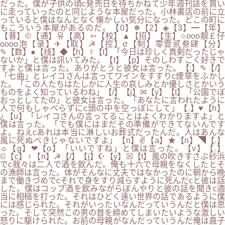
だった。僕が子供の頃c発売日を待ちかねて少年週刊誌を買い
に走っていったのと同じような本屋だった。小林書店の前に立
っていると僕はなんとなく懐かしい気分になった。どこの町に
もこういう本屋があるのだ。【0】❅【2】◈【3】━【年】
【普】©【通】유【高】➳【校】▲【招】【生】○оοo靓￡仔
oοоo泡【录】✈【取】☭【控】σ【制】零壹贰叁肆【分】
✎【数】●【线】◆【h】☿【t】「今日は珍しく真剣だったじゃ
ないか」と僕は訊いてみた。【t】【p】そのしわすごく好きで
すよと僕は言った。ありがとうと彼女は言った。【:】✎【/】
「七曲」とレイコさんは言ってワインをすすりc煙草をふかし
た。「この人たちはたしかに人生の哀しみとか優しさとかいう
ものをよく知っているわね」【/】【j】✉【y】【t】「公園でぼ
おっとしてたの」と彼女は言った。「あなたに言われたように
人で何もしゃべらずにc頭の中を空っぽにして」【.】♥【h】
¿【u】「レイコさんの言ってることはよくわかりますよ」と
僕は言った。「でも僕にはまだその準備ができてないんです
よ。ねえcあれは本当に淋しいお葬式だったんだ。人はあんな
風に死ぬべきじゃないですよ」【n】✌【a】★【n】◥【.】
☼【g】❤【o】「いいですね」と僕は言った。【v】【.】
©【c】♀【n】☭【/】【j】☪【y】☒【t】風の吹きすさぶ砂浜
でc我々は二人で酒を飲んだ。俺も十六で母親をなくしたとそ
の漁師は言った。体がそんなに丈夫ではなかったのに朝から晩
まで働きづめでcそれで身をすり減らすように死んだcと彼は話
した。僕はコップ酒を飲みながらぼんやりと彼の話を聞きc適
当に相槌を打った。それはひどく遠い世界の話であるように僕
には感じられた。それがいったいなんだっていうんだと僕は思
った。そして突然この男の首を締めてしまいたいような激しい
怒りに駆けられた。お前の母親がなんだっていうんだ俺は直子