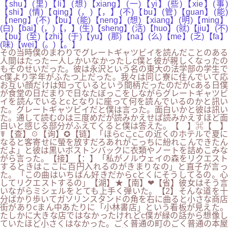
【shu】(里)【li】(想)【xiang】(一)【yi】(些)【xie】(事)
【shi】(情)【qing】(，)【，】(不)【bu】(管)【guan】(能)
【neng】(不)【bu】(能)【neng】(想)【xiang】(明)【ming】
(白)【bai】(，)【，】(生)【sheng】(活)【huo】(就)【jiu】(不)
【bu】(至)【zhi】(于)【yu】(那)【na】(么)【me】(乏)【fa】
(味)【wei】(。)【。】
その当時僕のまわりでグレートギャツビイを読んだことのある
人間はたった一人しかいなかったしc僕と彼が親しくなったの
もそのせいだった。彼は永沢という名の東大の法学部の学生で
c僕より学年がふたつ上だった。我々は同じ寮に住んでいて応
お互い顔だけは知っているという間柄だったのだがcある日僕
が食堂の日だまりで日なたぼっこをしながらグレートギャツビ
イを読んでいるとcとなりに座って何を読んでいるのかと訊い
た。グレートギャツビイだと僕は言った。面白いかと彼は訊い
た。通して読むのは三度めだが読みかえせば読みかえすほど面
白いと感じる部分がふえてくると僕は答えた。【 】⌘【 】
☤【查】☉【询】✪【链】「ほらcこcこの近くのホテルで夏に
なると客寄せに螢を放すだろあれがこっちに紛れこんできたん
だよ」と彼は黒いボストンバックに衣類やノートを詰めこみな
がら言った。【接】【：】「私がノルウェイの森をリクエスト
するときはここに百円入れるのがきまりなの」と直子が言っ
た。「この曲はいちばん好きだからcとくにそうしてるの。心
してリクエストするの」【湖】★【南】❤【省】彼女はそう言
いながらミシェルをとても上手く弾いた。【2】そんな道を十
分ばかり歩いてガソリンスタンドの角を右に曲ると小さな商店
街がありcまん中あたりに「小林書店」という看板が見えた。
たしかに大きな店ではなかったけれどc僕が緑の話から想像し
ていたほど小さくはなかった。ごく普通の町のごく普通の本屋