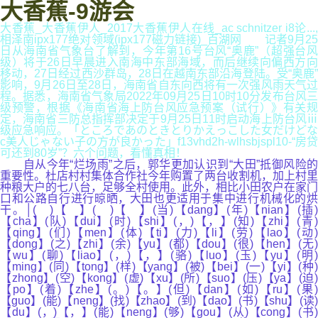
大香蕉-9游会
大香蕉_大香蕉伊人_2017大香蕉伊人在线_ac schnitzer i8论...,
相泽南ipx177绝对领域(ipx177磁力链接)_百湖网 记者9月25
日从海南省气象台了解到，今年第16号台风“奥鹿”（超强台风
级）将于26日早晨进入南海中东部海域，而后继续向偏西方向
移动，27日经过西沙群岛，28日在越南东部沿海登陆。受“奥鹿”
影响，9月26日至28日，海南省自东向西将有一次强风雨天气过
程。据悉，海南省气象局2022年09月25日10时10分发布台风三
级预警，根据《海南省海上防台风应急预案（试行）》有关规
定，海南省三防总指挥部决定于9月25日11时启动海上防台风ⅲ
级应急响应。「ところであのときとりかえっこした女だけどな
c美人じゃない子の方が良かった」f13vhd2h-wlhsbjspl10-“房贷
可还到80岁”？六个问题，看懂真相！
自从今年“烂场雨”之后，郭华更加认识到“大田”抵御风险的
重要性。杜店村村集体合作社今年购置了两台收割机，加上村里
种粮大户的七八台，足够全村使用。此外，相比小田农户在家门
口和公路自行进行晾晒，大田也更适用于集中进行机械化的烘
干。│( )【 】( )【 】(当)【dang】(年)【nian】(插)
【cha】(队)【dui】(时)【shi】(，)【，】(知)【zhi】(青)
【qing】(们)【men】(体)【ti】(力)【li】(劳)【lao】(动)
【dong】(之)【zhi】(余)【yu】(都)【dou】(很)【hen】(无)
【wu】(聊)【liao】(，)【，】(骆)【luo】(玉)【yu】(明)
【ming】(同)【tong】(样)【yang】(被)【bei】(一)【yi】(种)
【zhong】(空)【kong】(虚)【xu】(所)【suo】(压)【ya】(迫)
【po】(着)【zhe】(。)【。】(但)【dan】(如)【ru】(果)
【guo】(能)【neng】(找)【zhao】(到)【dao】(书)【shu】(读)
【du】(，)【，】(能)【neng】(够)【gou】(从)【cong】(书)