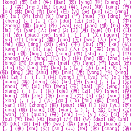
【kong】(事)【shi】(件)【jian】(影)【ying】(响)【xiang】(，)
【，】(美)【mei】(国)【guo】(务)【wu】(卿)【qing】(布)
【bu】(林)【lin】(肯)【ken】(已)【yi】(决)【jue】(定)【ding】
(推)【tui】(迟)【chi】(访)【fang】(华)【hua】(行)【xing】(程)
【cheng】(。)【。】(对)【dui】(此)【ci】(，)【，】(中)
【zhong】(国)【guo】(外)【wai】(交)【jiao】(部)【bu】(发)
【fa】(言)【yan】(人)【ren】(2)【2】(月)【yue】(4)【4】(日)
【ri】(表)【biao】(示)【shi】(，)【，】(关)【guan】(于)
【yu】(中)【zhong】(国)【guo】(无)【wu】(人)【ren】(飞)
【fei】(艇)【ting】(因)【yin】(不)【bu】(可)【ke】(抗
【kang】(力)【li】(误)【wu】(入)【ru】(美)【mei】(国)
【guo】(领)【ling】(空)【kong】(事)【shi】(，)【，】(中)
【zhong】(方)【fang】(已)【yi】(核)【he】(查)【zha】(并)
【bing】(向)【xiang】(美)【mei】(方)【fang】(作)【zuo】(出)
【chu】(反)【fan】(馈)【kui】(。)【。】(该)【gai】(飞)【fei】
(艇)【ting】(属)【shu】(民)【min】(用)【yong】(性)【xing】
(质)【zhi】(，)【，】(用)【yong】(于)【yu】(气)【qi】(象)
【xiang】(等)【deng】(科)【ke】(研)【yan】(。)【。】(受)
【shou】(西)【xi】(风)【feng】(带)【dai】(影)【ying】(响)
【xiang】(，)【，】(且)【qie】(自)【zi】(身)【shen】(控)
【kong】(制)【zhi】(能)【neng】(力)【li】(有)【you】(限)
【xian】(，)【，】(该)【gai】(飞)【fei】(艇)【ting】(严)
【yan】(重)【zhong】(偏)【pian】(离)【li】(预)【yu】(定)
【ding】(航)【hang】(线)【xian】(。)【。】(这)【zhe】(完)
【wan】(全)【quan】(是)【shi】(一)【yi】(次)【ci】(不)
【bu】(可)【ke】(抗)【kang】(力)【li】(导)【dao】(致)【zhi】
(的)【de】(意)【yi】(外)【wai】(情)【qing】(况)【kuang】(，)
【，】(事)【shi】(实)【shi】(非)【fei】(常)【chang】(清)