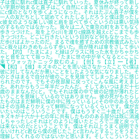
子は僕に馴れc僕は直子に馴れていった。夏休みが終って新し
い学期が始まると直子はごく自然にcまるで当然のことのよう
にc僕のとなりを歩くようになった。それはたぷん直子が僕を
一人の友だちとして認めてくれたしるしだろうと僕は思ったし
c彼女のような美しい娘と肩を並べて歩くというのは悪い気持
のするものではなかった。我々は二人で東京の町をあてもなく
歩きつづけた。坂を上りc川を渡りc線路を越えcどこまでも歩
きつづけた。どこに行きたいという目的など何もなかった。た
だ歩けばよかったのだ。まるで魂を癒すための宗教儀式みたい
にc我々はわきめもふらず歩いた。雨が降れば傘をさして歩い
た。【的】「たまによ」と緑はグラスに残った氷をかちゃかち
ゃと音を立てて振った。「たまに世の中が辛くなるとcここに
来てワォッカトニック飲むのよ」【创】♋【立】━【者】
◥【和】↓【维】キズキのことを思い出さなかったことでc僕は
彼に対してなんだか悪いことをしたような気になりました。そ
のときはまるで自分が彼のことを見捨ててしまったように感じ
られたのです。でもその夜部屋に戻ってcこんな風に考えまし
た。あれからもう二年半だったんだ。そしてあいつはまだ十七
歳のままなんだcと。でもそれは僕の中で彼の記憶が薄れたと
いうことを意味しているのではありません。彼の死がもたらし
たものはまだ鮮明に僕の中に残っているしcその中のあるもの
はその当時よりかえって鮮明になっているくらいです。僕が言
いたいのはこういうことです。僕はもうすぐ二十歳だしc僕と
キズキが十六か十七の年に共有したもののある部分は既に消滅
しちゃったしcそれはどのように嘆いたところで二度と戻って
は来ないのだcということです。僕はそれ以上うまく説明でき
ないけれどc君なら僕の感じたことc言わんとすることをうまく
理解してくれるのではないかと思います。そしてこういうこと