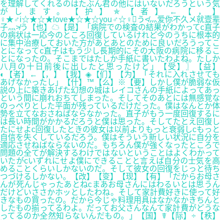
を理解してくれるのはたぶん君の他にはいないだろうという気
がします。【护】✯【者】←【，】
♀★♂i☆★☆★love★☆★☆you♂☆♀う≮灬爱你不久メ就壹辈
子灬≯う【也】☁【是】「病院での検査の結果がわかってc直子
の病状は一応今のところ回復しているけれど今のうちに根本的
に集中治療しておいた方があとあとのために良いだろうってこ
とになってc直子はもう少し長期的にその大阪の病院に移るこ
とになったの。そこまではたしか手紙に書いたわよね。たしか
八月の十日前後に出したと思ったけど」【受】〗【益】
◐【者】←【，】【我】◈【们】【为】「それに入れさせても
あげなかったし」【什】™【么】※【要】しかし僕が脆弱な仮
説の上に築きあげた幻想の城はレイコさんの手紙によってあっ
という間に崩れおちてしまった。そしてそのあとには無感覚な
のっぺりとした平面が残っているだけだった。僕はなんとか体
勢を立てなおさねばならなかった。直子がもう一度回復するに
は長い時間がかかるだろうと僕は思った。そしてたとえ回復し
たにせよc回復したときの彼女は以前よりもっと衰弱しcもっと
自信を失くしているだろう。僕はそういう新しい状況に自分を
適応させねばならないのだ。もちろん僕が強くなったところで
問題の全てが解決するわけではないということはよくわかって
いたがcいずれにせよ僕にできることと言えば自分の士気を高
めることくらいしかないのだ。そして彼女の回復をじっと待ち
つづけるしかない。【改】【变】【现】【有】「だからお母さ
んが死んじゃったあとねcまあお母さんにはわるいとは思うん
だけどいささかホッとしたわね。そして家計費好きに使って好
きなもの買ったの。だから今じゃ料理用具はなかなかきちんと
したもの揃ってるわよ。だってお父さんなんて家計費がどうな
ってるのか全然知らないんだもの。」【国】☤【际】÷【秩】