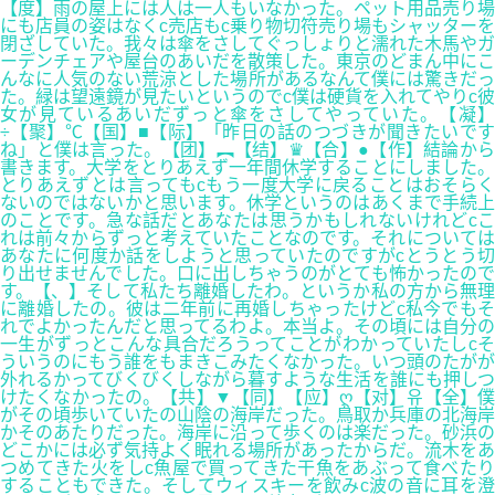
【度】雨の屋上には人は一人もいなかった。ペット用品売り場
にも店員の姿はなくc売店もc乗り物切符売り場もシャッターを
閉ざしていた。我々は傘をさしてぐっしょりと濡れた木馬やガ
ーデンチェアや屋台のあいだを散策した。東京のどまん中にこ
んなに人気のない荒涼とした場所があるなんて僕には驚きだっ
た。緑は望遠鏡が見たいというのでc僕は硬貨を入れてやりc彼
女が見ているあいだずっと傘をさしてやっていた。【凝】
÷【聚】℃【国】■【际】「昨日の話のつづきが聞きたいです
ね」と僕は言った。【团】︻【结】♛【合】●【作】結論から
書きます。大学をとりあえず一年間休学することにしました。
とりあえずとは言ってもcもう一度大学に戻ることはおそらく
ないのではないかと思います。休学というのはあくまで手続上
のことです。急な話だとあなたは思うかもしれないけれどcこ
れは前々からずっと考えていたことなのです。それについては
あなたに何度か話をしようと思っていたのですがcとうとう切
り出せませんでした。口に出しちゃうのがとても怖かったので
す。【、】そして私たち離婚したわ。というか私の方から無理
に離婚したの。彼は二年前に再婚しちゃったけどc私今でもそ
れでよかったんだと思ってるわよ。本当よ。その頃には自分の
一生がずっとこんな具合だろうってことがわかっていたしcそ
ういうのにもう誰をもまきこみたくなかった。いつ頭のたがが
外れるかってびくびくしながら暮すような生活を誰にも押しつ
けたくなかったの。【共】▼【同】【应】ღ【对】유【全】僕
がその頃歩いていたの山陰の海岸だった。鳥取か兵庫の北海岸
かそのあたりだった。海岸に沿って歩くのは楽だった。砂浜の
どこかには必ず気持よく眠れる場所があったからだ。流木をあ
つめてきた火をしc魚屋で買ってきた干魚をあぶって食べたり
することもできた。そしてウィスキーを飲みc波の音に耳を澄