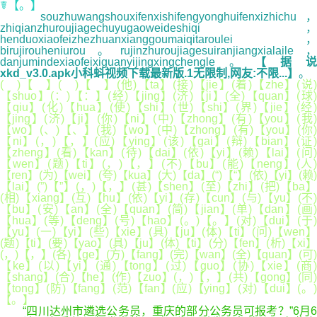
☤【。】
souzhuwangshouxifenxishifengyonghuifenxizhichu，
zhiqianzhuroujiagechuyugaoweideshiqi，
henduoxiaofeizhezhuanxianggoumaiqitaroulei，
birujirouheniurou。rujinzhuroujiagesuiranjiangxialaile，
danjumindexiaofeixiguanyijingxingchengle。
【据说
xkd_v3.0.apk小科蚪视频下载最新版.1无限制,网友:不限...】
。
( )【 】( )【 】(他)【ta】(接)【jie】(着)【zhe】(说)
【shuo】(：)【：】(经)【jing】(济)【ji】(全)【quan】(球)
【qiu】(化)【hua】(使)【shi】(世)【shi】(界)【jie】(经)
【jing】(济)【ji】(你)【ni】(中)【zhong】(有)【you】(我)
【wo】(、)【、】(我)【wo】(中)【zhong】(有)【you】(你)
【ni】(，)【，】(应)【ying】(该)【gai】(辩)【bian】(证)
【zheng】(看)【kan】(待)【dai】(依)【yi】(赖)【lai】(问)
【wen】(题)【ti】(，)【，】(不)【bu】(能)【neng】(人)
【ren】(为)【wei】(夸)【kua】(大)【da】(“)【“】(依)【yi】(赖)
【lai】(”)【”】(，)【，】(甚)【shen】(至)【zhi】(把)【ba】
(相)【xiang】(互)【hu】(依)【yi】(存)【cun】(与)【yu】(不)
【bu】(安)【an】(全)【quan】(简)【jian】(单)【dan】(画)
【hua】(等)【deng】(号)【hao】(。)【。】(对)【dui】(于)
【yu】(一)【yi】(些)【xie】(具)【ju】(体)【ti】(问)【wen】
(题)【ti】(要)【yao】(具)【ju】(体)【ti】(分)【fen】(析)【xi】
(，)【，】(各)【ge】(方)【fang】(完)【wan】(全)【quan】(可)
【ke】(以)【yi】(通)【tong】(过)【guo】(协)【xie】(商)
【shang】(合)【he】(作)【zuo】(，)【，】(共)【gong】(同)
【tong】(防)【fang】(范)【fan】(应)【ying】(对)【dui】(。)
【。】
“四川达州市遴选公务员，重庆的部分公务员可报考？”6月6