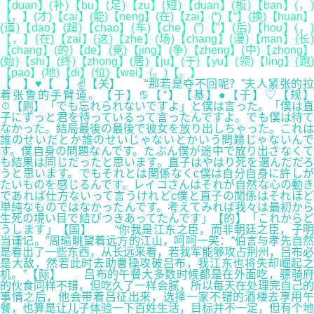
【duan】(补)【bu】(足)【zu】(短)【duan】(板)【ban】(，)
【，】(才)【cai】(能)【neng】(在)【zai】(“)【“】(换)【huan】
(道)【dao】(超)【chao】(车)【che】(”)【”】(后)【hou】(，)
【，】(在)【zai】(这)【zhe】(场)【chang】(漫)【man】(长)
【chang】(的)【de】(竞)【jing】(争)【zheng】(中)【zhong】
(始)【shi】(终)【zhong】(居)【ju】(于)【yu】(领)【ling】(跑)
【pao】(地)【di】(位)【wei】(。)【。】
【 】♥【 】✌【关】 “那若是夺不回呢？”夫人紧张的拉
着张鲁的手臂道。【于】♋【“】【基】●【于】♡【规】
☉【则】「でも忘れられないですよ」と僕は言った。「僕は直
子にずっと君を待っているって言ったんですよ。でも僕は待て
なかった。結局最後の最後で彼女を放り出しちゃった。これは
誰のせいだとか誰のせいじゃないとかいう問題じゃないんで
す。僕自身の問題なんです。たぶん僕が途中で放り出さなくて
も結果は同じだったと思います。直子はやはり死を選んだだろ
うと思います。でもそれとは関係なくc僕は自分自身に許しが
たいものを感じるんです。レイコさんはそれが自然な心の動き
であれば仕方ないって言うけれどc僕と直子の関係はそれほど
単純なものではなかったんです。考えてみれば我々は最初から
生死の境い目で結びつきあってたんです」【的】「これからど
うします」【国】 “你我是江东之臣，而非朝廷之臣，子明
当谨记。”周瑜眺望着远方的江山，呵呵一笑：“伯言与孝先自然
是看出了一些东西，从长远来看，若我军能够攻占荆州，吕布必
是大敌，然若此时去助曹操攻破吕布，我江东也将失却崛起之
机。”【际】 吕布的午餐大多数时候都是在外面吃，骠骑府
的伙食同样不错，但吃久了一样会腻，所以每天在处理完自己的
事情之后，他会带着吕征出来，选择一家不错的酒楼去享用午
餐，也算是让儿子体验一下百姓生活，目标并不一定，但有个地