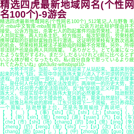
精选四虎最新地域网名(个性网
名100个)-9游会
精选四虎最新地域网名(个性网名100个)_512笔记,人与野鲁 毛
片-mba中文智库-mba智库百科_ 公诉方对此辩护理由并不
接受。公诉方指出，杀害七人的四起案件均由劳荣枝、法子英两
人共同实施，两人均系主犯。检方指出，每次犯罪后，劳荣枝都
携带谋取的巨额财富独自先行潜逃，这证明劳荣枝有无数次逃离
的机会，劳荣枝称其被法子英胁迫的辩解不合常理。另外，所得
非法财产也是由两人共同挥霍。「ありがとう。とても楽になっ
たような気がするわ。まだ少しだるいけれどc前に比べるとず
いぶん体が軽くなったもの。私c自分自身で思っているより疲
れてたみたいね」gbh3u9z-wlhsbjspl10-
大势不可逆。当前，中华民族迎来了从站起来、富起来到强
起来的伟大飞跃，实现中华民族伟大复兴进入了不可逆转的历史
进程。台湾是中国一部分、两岸同属一个中国的历史和法理事
实，是任何人任何势力都无法改变的；两岸统一的历史大势，更
是任何人任何势力都无法阻挡的。反“独”促统是正义呼声，是民
族大义，也是实现中华民族伟大复兴的必然要求。 陆逊默默
地点点头，吕布却也不理会他，径直离开，能来自然是好，不能
来，就像吕布所说的那样，江东只容得下一个周瑜，也只养得起
一个周瑜，陆逊想要上位，还是先等周瑜挂了再说吧。( )
【 】( )【 】(事)【shi】(实)【shi】(上)【shang】(，)
【，】(新)【xin】(能)【neng】(源)【yuan】(汽)【qi】(车)
【che】(市)【shi】(场)【chang】(的)【de】(竞)【jing】(争)
【zheng】(仍)【reng】(是)【shi】(一)【yi】(次)【ci】(长)
【chang】(跑)【pao】(。)【。】(中)【zhong】(国)【guo】(由)