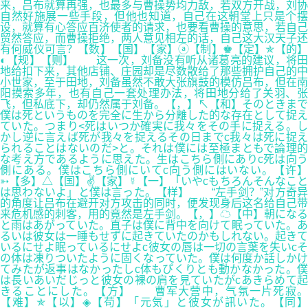
来，吕布就算再强，也最多与曹操势均力敌，若双方开战，刘协
自然好施展一些手段，但他也知道，自己在这朝堂上只是个摆
设，就算有心答应百济使者的请求，也要看曹操的意思，若自己
贸然答应，而曹操拒绝，两人意见相左的话，自己这大汉天子还
有何威仪可言？【数】【国】【家】ⓐ【制】♚【定】✯【的】
◐【规】【则】 这一次，刘备没有听从诸葛亮的建议，将田
地给扣下来，其他店铺、庄园却是尽数散给了那些拥护自己的中
小世家，至于田地，刘备虽然不敢大张旗鼓的模仿吕布，但在南
阳摸索多年，也有自己一套处理办法，将田地分给了关羽、张
飞，但私底下，却仍然属于刘备。【，】↖【和】そのときまで
僕は死というものを完全に生から分離した的な存在として捉え
ていた。つまり<死はいつか確実に我々をその手に捉える。し
かし逆に言えば死が我々を捉えるその日までc我々は死に捉え
られることはないのだ>と。それは僕には至極まともで論理的
な考え方であるように思えた。生はこちら側にありc死は向う
側にある。僕はこちら側にいてc向う側にはいない。【许】
➳【多】△【国】✌【家】☿【一】「いやcもちろんそんなこと
は思わないよ」と僕は言った。【样】 “左手剑？”对方奇异
的角度让吕布在避开对方攻击的同时，便发现身后这名给自己带
来危机感的刺客，用的竟然是左手剑。【，】☁【中】朝になる
と雨はあがっていた。直子は僕に背中を向けて眠っていた。あ
るいは彼女は一睡もせずに起きていたのかもしれない。起きて
いるにせよ眠っているにせよc彼女の唇は一切の言葉を失いcそ
の体は凍りついたように固くなっていた。僕は何度か話しかけ
てみたが返事はなかったしc体もぴくりとも動かなかった。僕
は長いあいだじっと彼女の裸の肩を見ていたがcあきらめて起
きることにした。【方】 曹军大营中，气氛一片死寂。
【难】✯【以】◈【苟】「元気」と彼女が訊いた。【同】