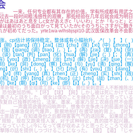
会
线观... 一来，任何专业都有其存在的价值，学有所成都有用武之
了过去一段时间粗浅感性的观察，那些经验在几年后就会成为明日
がはあはあと息をしc女があえぎc「いいわ」とか「もっと」と
緑は最初のうち面白がって見ていたがcそのうちにさすがに飽き
た。yrte1wa-wlhsbjspl10-武汉医保改革会不会影
pi估计将保持稳定，整体或有小幅抬升。↗( )【 】( )
】(刚)【gang】(在)【zai】(出)【chu】(席)【xi】(中)【zhong】
】(强)【qiang】(调)【tiao】(，)【，】(再)【zai】(复)【fu】(杂)
】(谈)【tan】(判)【pan】(化)【hua】(解)【jie】(；)【；】(再)
)【you】(政)【zheng】(治)【zhi】(解)【jie】(决)【jue】(一)
刻)【ke】(洞)【dong】(察)【cha】(与)【yu】(清)【qing】(醒)
ong】(识)【shi】(，)【，】(只)【zhi】(有)【you】(当)【dang】
【yi】(样)【yang】(真)【zhen】(正)【zheng】(实)【shi】(践)
机)【ji】(停)【ting】(火)【huo】(止)【zhi】(战)【zhan】(、)
(可)【ke】(期)【qi】(可)【ke】(即)【ji】(。)【。】
断革新弩弓，甚至组建工部，以军功、爵位来刺激匠人不断推陈出
恐怕更加恐怖。”【环】【球】【网】しかし彼は死にかけては
奥さんと話をした。彼女は僕のことを緑の恋人だと思っている
恢复自己独尊的地位，法家、墨家、道家乃至工农商自然不会愿
中】 一声震耳欲聋的闷响声中，想象中龙争虎斗的局面并没有
出一连串急促的气爆声，狠狠地拍打在拔罕纳的背上。【时】
土匪劫了，在知道身份之后都得客客气气的送回来，如果是正常
了规矩，现在又跑来怪人家，对于这种辩论，真的提不起兴趣。
になっていたしc今になって僕が収めようと思ったところで収ま
撃隊の話を提供しつづけることになった。【报】【道】「じゃ