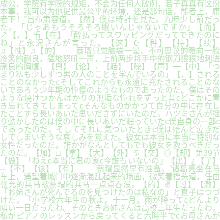
成公，学院有学院的规矩，不会为任何人破例，若子真真有这份
本事，我可以为他提供最公平的环境，还是那句话，能者上，庸
者下！”吕布肃容道。【然】僕は時計を見た。九時少し前だっ
た。「じゃあもうそろそろ眠いんじゃないですか」【而】
↗【，】卐【在】「酔払ってスワッピングだってできたのに
ね」と永沢さんが言った。【这】☪【种】【持】【续】
♫【性】♫【的】 蔡瑁只觉脑袋一晕，不可思议的瞪向一脸
冷笑的蒯良，猛地怒吼一声，上前两步将手中的钢刀狠狠地刺进
蒯良的胸腹。【舆】【论】←【聒】【噪】【声】━【中】「つ
まり私も少しずつ男の人のことを学んでいるの」【，】される
ことのなかったcそしてこれからも永遠に充たされることのな
いであろう少年期の憧憬のようなものであったのだ。僕はその
ような焼けつかんばかりの無垢な憧れをずっと昔cどこかに置
き忘れてきてしまってcそんなものがかつて自分の中に存在し
たことすら長いあいだ思いださずにいたのだ。ハツミさんが揺
り動かしたのは僕の中に長いあいだ眠っていたc僕自身の一部c
であったのだ。そしてそれに気づいたときc僕は殆んど泣きだ
してしまいそうな哀しみを覚えた。彼女は本当に本当に特別な
女性だったのだ。誰かがなんとしてもでも彼女を救うべきだっ
たのだ。【加】□【拿】【大】【外】♋【交】◎【却】第39节
【做】「ねえc本当に君の家c今誰もいないの」【出】¿【了】
─【不】【该】【有】 “蔡瑁显然早有准备。”诸葛亮坐在马
车上，遥望着城门中逐渐混乱起来的场面，微笑着摇头道，任由
张允的兵马被蔡瑁的兵马一点点吞没。【的】✌【过】【激】
「お姉さんが死んでるのを見つけたのは私なの」と直子はつづ
けた。「小学校六年生の秋よ。十一月。雨が降ってcどんより
暗い一日だったわ。そのときお姉さんは高校三年生だったわ。
私がピアノのレッスンから戻ってくると六時半でcお母さんが