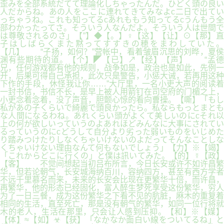
歪みを全部系統だてて理論化しちゃったんだ。ひどく頭の良い
人だからね。あの人をここに連れてきてみなよc二日で出てい
っちゃうね。これも知ってるcあれももう知ってるcうんもう全
部わかったってさ。そういう人なんだよ。そういう人は世間で
は尊敬されるのさ」【”】◆【。】♀【这】【让】⊙【那】直
子はしばらくまた黙ってすすきの穂をまわしていた。
【几】 “子扬，如何？”营帐中，看着皱眉沉思的刘晔，夏侯
渊有些期待的道。【个】◤【已】↗【经】【声】 “孟德
兄，任何游戏都有他的规则，战争如是，政治也是如此，先例一
开，后果可得自己承担，此次只是警告，小惩大诫，若再用这种
下作的手段，休怪我让你……”大厅里，一名小吏大声的阅读着
一封书信，书信不长，是早上被人用箭钉在司空府的门楣之上，
小吏念着念着，没了声音，胆颤心惊的看向曹操。【嘶】「もし
私があの子くらいで綺麗で頭良かったら。私ならもっとまとも
な人間になるわね。あれくらい頭がよくて美しいのにcそれ以
上の何が欲しいっていうのよあれほどみんなに大事にされてい
るっていうのにcどうして自分より劣った弱いものをいじめた
り踏みつけたりしなくちゃいけないのよだってそんなことしな
くちゃいけない理由なんて何もないでしょう」【力】※【竭】
「これからどこに行くの」と僕は訊いてみた。【的】☿【政】
【客】 不觉间想起当初吕布所言，今日长安或许不如许昌繁
华，但若论朝气，长安城海纳百川，容纳四方，甚至有西方学者
不远千里慕名而来，未来的长安会比现在更繁华十倍，而许昌，
再繁华，他的形态已经固化，富人醉生梦死享受这份繁华，穷人
为了一日三餐，成为这份繁华之下看不见的肮脏，麻木的重复着
相同的生活，直至死亡，那是没有朝气的繁华，如同一位行将就
木的老人，生活在那里，只会让人感到压抑。【和】※【媒】
【体】≈【如】☣【获】「なかなか面白い線をついてるね」と