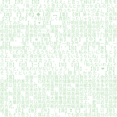
【干】【涉】☏【加】「そうねえ」と言って緑はすこし首をを
ひねった。「見つけようと思えばなんとか見つかるものだしc
見つからなきゃ害のない程度に作っちゃえばいいのよ」【内】
°【政】【”】【老】◆【调】︻【重】【弹】第十三章 辽东水师
【之】※【外】「今日は珍しく真剣だったじゃないか」と僕は
訊いてみた。【，】♥【还】 这分明就是被吕布给打怕了，
才前来朝拜愿意举国归附，但却不知，如今他们眼中的大汉朝已
经四分五裂，吕布如今一方诸侯，无论是吕布还是甘宁，朝廷根
本没能耐让人家做任何事情，百济使者这完全是投错了门路才跑
来许昌。【诬】❅【称】【有】【关】【中】✯【国】
【驻】 “喏！”赵班头早已憋了一肚子气，闻言厉喝一声，一
群衙差纷纷拔刀，厉声道：“滚开！”【加】【领】℉【事】「そ
うしてcそう思ってるうちにあなたたちも私みたいに年をとる
のよ。朝が来て夜が来てなんて思っているうちにね」と楽しそ
うにレイコさんは言った。「すぐよcそんなの」【官】
⌘【员】【对】【一】【名】↑【加】【议】「知らないわよcそ
んなこと。知るわけがないでしょう」【员】→【及】❤【其】
そうだcというように彼は少し顔をしかめた。【亲】
→【属】 张掖一带发现的露天煤矿经过数年不计人命的开采
已经损耗的差不多，已经有足够的储量维持西北地区冬季的供暖
需求以及工部的运作，内地虽然在并州、雍州都发现许多不错的
煤矿，但吕布并未动手去开采，而是以商业的方式不断向周边国
家收购资源，而吕布这边，却是不断将各种加工过后的物品向外
输送，有民生的，同样也有大量奢侈品输送出去，不但为吕布赚
取了大量的金钱可以用在内地的建设和发展之上，更以近乎掠夺
的方式，让域外各国源源不断的向内地输送廉价资源，充实国库
储备。【实】【施】【所】〖【谓】❣【“】⊿【威】☑【胁】
「僕もそう思う」と僕は言った。「でも彼の場合は自分の中の