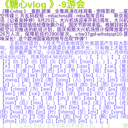
《糖心vlog 》-9游会
《糖心vlog 》_喜剧,欧美 _全集高清在线观看 - 崇辉影视_ ...,星
空传媒三 片乱码视频 - mbachina网 - mba智库百科 新京报
讯（记者吴婷婷）9月25日，大兴机场迎来开航3周年，大兴机
场运行管理部值班经理张鹏介绍，国庆节即将来临，根据目前各
航空公司推送的航班计划，国庆假期大兴机场预计保障旅客约
26万人次，保障航班约2900架次。☼hw37gpf-wlhsbjspl10-意
味深长！这个欧洲国家政府账号出现“炸弹”！
王莉同时提到，7月天气对本地郊区叶类蔬菜产生较大影
响，极端高温天气下叶类蔬菜白天基本不长，只有晚上才能生
长，出产量严重不足。小白菜价格月初均价2.6元/公斤，月中均
价4.6元/公斤，月末均价4.58元/公斤。♪( )【 】( )【 】(2)
【2】(0)【0】(0)【0】(3)【3】(年)【nian】(，)【，】(体)
【ti】(育)【yu】(频)【pin】(道)【dao】(在)【zai】(筹)
【chou】(备)【bei】(西)【xi】(甲)【jia】(联)【lian】(赛)
【sai】(的)【de】(转)【zhuan】(播)【bo】(，)【，】(正)
【zheng】(是)【shi】(用)【yong】(人)【ren】(之)【zhi】(际)
【ji】(。)【。】(贺)【he】(炜)【wei】(如)【ru】(愿)【yuan】
(成)【cheng】(为)【wei】(了)【le】(西)【xi】(甲)【jia】(联)
【lian】(赛)【sai】(的)【de】(评)【ping】(论)【lun】(员)
【yuan】(。)【。】(直)【zhi】(到)【dao】(7)【7】(年)
【nian】(后)【hou】(，)【，】(他)【ta】(走)【zou】(进)
【jin】(世)【shi】(界)【jie】(杯)【bei】(，)【，】(很)【hen】
(快)【kuai】(晋)【jin】(升)【sheng】(至)【zhi】(央)【yang】
(视)【shi】(“)【“】(顶)【ding】(流)【liu】(”)【”】(解)【jie】(说)
【shuo】(员)【yuan】(之)【zhi】(列)【lie】(。)【。】
【 】「こんにちは」とその女の子は言った。【 】 “康