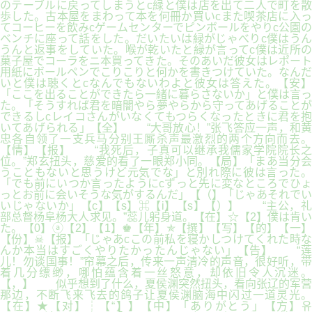
のテーブルに戻ってしまうとc緑と僕は店を出て二人で町を散
歩した。古本屋をまわって本を何冊か買いcまた喫茶店に入っ
てコーヒーを飲みcゲームセンターでピンボールをやりc公園の
ベンチに座って話をした。だいたいは緑がじゃべりc僕はうん
うんと返事をしていた。喉が乾いたと緑が言ってc僕は近所の
菓子屋でコーラをニ本買ってきた。そのあいだ彼女はレポート
用紙にボールペンでこりこりと何かを書きつけていた。なんだ
いと僕は聴くとcなんでもないわよと彼女は答えた。【安】
「ここを出ることができたら一緒に暮らさないか」と僕は言っ
た。「そうすれば君を暗闇やら夢やらから守ってあげることが
できるしcレイコさんがいなくてもつらくなったときに君を抱
いてあげられる」【全】 “大哥放心！”张飞答应一声，和黄
忠各自领了一支兵马分别王厮杀声最激烈的两个方向而去。
【情】【报】 “我死后，子真可以继承我儒家学院院长之
位。”郑玄扭头，慈爱的看了一眼郑小同。【局】「まあ当分会
うこともないと思うけど元気でな」と別れ際に彼は言った。
「でも前にいつか言ったようにcずっと先に変なところでひょ
っとお前に会いそうな気がするんだ」【（】「じゃあそれでい
いじゃないか」【c】【s】⌘【i】【s】【）】 “主公，礼
部总督杨阜杨大人求见。”蕊儿躬身道。【在】☆【2】僕は肯い
た。【0】ⓐ【2】【1】♚【年】✯【撰】【写】【的】【一】
【份】☠【报】「じゃあcこの前私を寝かしつけてくれた時な
んか本当はすごくやりたかったんじゃない」【告】 “莲
儿！勿谈国事！”帘幕之后，传来一声清冷的声音，很好听，带
着几分缥缈，哪怕蕴含着一丝怒意，却依旧令人沉迷。
【，】 似乎想到了什么，夏侯渊突然扭头，看向张辽的军营
那边，不断飞来飞去的鸽子让夏侯渊脑海中闪过一道灵光。
【在】★【对】┆【“】】【中】「ありがとう」【方】유