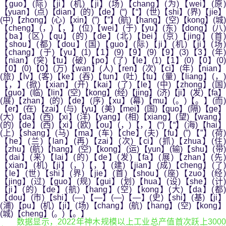
【guo】(际)【ji】(机)【ji】(场)【chang】(为)【wei】(原)
【yuan】(点)【dian】(的)【de】(“)【“】(世)【shi】(界)【jie】
(中)【zhong】(心)【xin】(”)【”】(航)【hang】(空)【kong】(城)
【cheng】(，)【，】(位)【wei】(于)【yu】(东)【dong】(八)
【ba】(区)【qu】(的)【de】(北)【bei】(京)【jing】(首)
【shou】(都)【dou】(国)【guo】(际)【ji】(机)【ji】(场)
【chang】(于)【yu】(1)【1】(9)【9】(9)【9】(3)【3】(年)
【nian】(突)【tu】(破)【po】(了)【le】(1)【1】(0)【0】(0)
【0】(0)【0】(万)【wan】(人)【ren】(次)【ci】(年)【nian】
(旅)【lv】(客)【ke】(吞)【tun】(吐)【tu】(量)【liang】(，)
【，】(掀)【xian】(开)【kai】(了)【le】(中)【zhong】(国)
【guo】(临)【lin】(空)【kong】(经)【jing】(济)【ji】(发)【fa】
(展)【zhan】(的)【de】(序)【xu】(幕)【mu】(。)【。】(而)
【er】(在)【zai】(与)【yu】(美)【mei】(国)【guo】(隔)【ge】
(大)【da】(西)【xi】(洋)【yang】(相)【xiang】(望)【wang】
(的)【de】(西)【xi】(欧)【ou】(，)【，】(“)【“】(海)【hai】
(上)【shang】(马)【ma】(车)【che】(夫)【fu】(”)【”】(荷)
【he】(兰)【lan】(再)【zai】(次)【ci】(抓)【zhua】(住)
【zhu】(航)【hang】(空)【kong】(运)【yun】(输)【shu】(带)
【dai】(来)【lai】(的)【de】(发)【fa】(展)【zhan】(先)
【xian】(机)【ji】(，)【，】(建)【jian】(成)【cheng】(了)
【le】(世)【shi】(界)【jie】(首)【shou】(座)【zuo】(经)
【jing】(过)【guo】(规)【gui】(划)【hua】(设)【she】(计)
【ji】(的)【de】(航)【hang】(空)【kong】(大)【da】(都)
【dou】(市)【shi】(—)【—】(—)【—】(史)【shi】(基)【ji】
(浦)【pu】(机)【ji】(场)【chang】(航)【hang】(空)【kong】
(城)【cheng】(。)【。】
数据显示，2022年神木规模以上工业总产值首次跃上3000