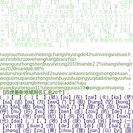
僕は言った。【至】♫【宝】〗【，】︻【在】16(e___e)念昏
了头($_$)见钱眼开！(3__3)刚睡醒～【几】あ【个】❥【月】
™【的】〗【“】「うんcそれは知ってるよ」と彼は肯いた。
「だから本当を言えばだなc俺のあとをワタナベがひきうけて
くれるのがいちばん良いんだよ。お前とハツミならうまくいく
と思うし」【坚】☢【持】ღ【”】↑【后】✍【终】❥【于】
♒【看】♋【到】✪【了】【把】│【事】【情】♒【搞】
™【大】【的】【一】┃【线】第43节【希】⊙【望】 “遵
命！”众将躬身答应一声之后，各自告退，夏侯渊独自坐在大帐
之中，研究着张辽的地图。【。】
ruoyiouzhouxuezhetongchangshiyongde42suinvxingwuhuoch
anzinvbilizuoweihengliangbiaozhun，
zewoguozhongshenbuyulvcong2010niande2.2%shangshengd
ao2020niande6.66%。
wulunshiyi49suihaishi42suiweicankaonianlingjinxingcesuan，
woguomuqiandezhongshenbuyushuipingyuqitadishengyushui
pingguojiaxiangbirengcunzaijiaodachaju，
yuandiyumeiguo11%heoumengguojia19�pingjunshuiping。
【四虎最新地域网名汇总20个】
。
( )【 】( )【 】(就)【jiu】(在)【zai】(卡)【ka】(萨)
【sa】(达)【da】(为)【wei】(“)【“】(航)【hang】(空)【kong】
(大)【da】(都)【dou】(市)【shi】(”)【”】(理)【li】(念)【nian】
(呼)【hu】(吁)【xu】(奔)【ben】(走)【zou】(的)【de】(上)
【shang】(世)【shi】(纪)【ji】(9)【9】(0)【0】(年)【nian】
(代)【dai】(，)【，】(地)【di】(球)【qiu】(另)【ling】(一)
【yi】(端)【duan】(的)【de】(迪)【di】(拜)【bai】(正)
【zheng】(在)【zai】(筹)【chou】(建)【jian】(以)【yi】(国)