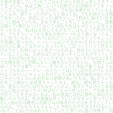
夕食の支度していてcもうごはんだからお姉さん呼んできてっ
て言ったの。私は二階に上ってcお姉さんの部屋のドアをノッ
クしてごはんよってどなったの。でもねc返事がなくてcしんと
してるの。寝ちゃったのかしらと思ってね。でもお姉さんは寝
てなかったわ。窓辺に立ってc首を少しこう斜めに曲げてc外を
じっと眺めていたの。まるで考えごとをしてるみたいに。部屋
は暗くてc電灯もついてなくてc何もかもぼんやりとしか見えな
かったのよ。私はねえ何してるのもうごはんよって声かけた
の。でもそういってから彼女の背がいつもより高くなってるこ
とに気づいたの。それでcあれどうしたんだろうってちょっと
不思議に思ったの。ハイヒールはいてるのかcそれとも何かの
台の上に乗ってるのかしらってcそして近づいていって声をか
けようとした時にはっと気がついたのよ。首の上にひもがつい
ていることにね。天井のはりからまっすぐにひもが下っていて
――それがねc本当にびっくりするくらいまっすぐなのよcまる
で定規を使って空間にピッと線を引いたみたいに。お姉さんは
白いブラウス着ていて――そうcちょうど今私が着てるような
シンプルなの――グレーのスカートはいてc足の先がバレエの
爪立てみたいにキュッとのびていてc床と足の指先のあいだに
二十センチくらいの何もない空間があいてたの。私cそういう
のをこと細かに全部見ちゃったのよ。顔も。顔も見ちゃった
の。見ないわけには行かなかったのよ。私すぐ下に行ってお母
さんに知らせなくちゃc叫ばなくちゃと思ったわ。でも体の方
が言うことをきかないのよ。私の意識とは別に勝手に体の方が
動いちゃうのよ。私の意識は早く下にいかなきゃと思っている
のにc体の方は勝手にお姉さんの体をひもから外そうとしてい
るのよ。でももちろんそんなこと子供の力でできるわけないし
c私そこで五c六分ぼおっとしていたと思うのc放心状態で。何