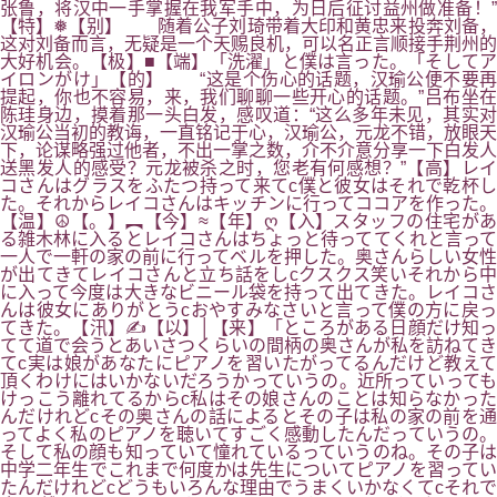
张鲁，将汉中一手掌握在我军手中，为日后征讨益州做准备！”
【特】❅【别】 随着公子刘琦带着大印和黄忠来投奔刘备，
这对刘备而言，无疑是一个天赐良机，可以名正言顺接手荆州的
大好机会。【极】■【端】「洗濯」と僕は言った。「そしてア
イロンがけ」【的】 “这是个伤心的话题，汉瑜公便不要再
提起，你也不容易，来，我们聊聊一些开心的话题。”吕布坐在
陈珪身边，摸着那一头白发，感叹道：“这么多年未见，其实对
汉瑜公当初的教诲，一直铭记于心，汉瑜公，元龙不错，放眼天
下，论谋略强过他者，不出一掌之数，介不介意分享一下白发人
送黑发人的感受？元龙被杀之时，您老有何感想？”【高】レイ
コさんはグラスをふたつ持って来てc僕と彼女はそれで乾杯し
た。それからレイコさんはキッチンに行ってココアを作った。
【温】☮【。】︻【今】≈【年】ღ【入】スタッフの住宅があ
る雑木林に入るとレイコさんはちょっと待っててくれと言って
一人で一軒の家の前に行ってベルを押した。奥さんらしい女性
が出てきてレイコさんと立ち話をしcクスクス笑いそれから中
に入って今度は大きなビニール袋を持って出てきた。レイコさ
んは彼女にありがとうcおやすみなさいと言って僕の方に戻っ
てきた。【汛】✍【以】│【来】「ところがある日顔だけ知っ
てて道で会うとあいさつくらいの間柄の奥さんが私を訪ねてき
てc実は娘があなたにピアノを習いたがってるんだけど教えて
頂くわけにはいかないだろうかっていうの。近所っていっても
けっこう離れてるからc私はその娘さんのことは知らなかった
んだけれどcその奥さんの話によるとその子は私の家の前を通
ってよく私のピアノを聴いてすごく感動したんだっていうの。
そして私の顔も知っていて憧れているっていうのね。その子は
中学二年生でこれまで何度かは先生についてピアノを習ってい
たんだけれどcどうもいろんな理由でうまくいかなくてcそれで