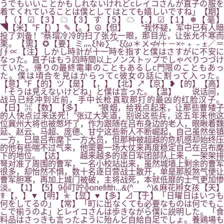
うでもいいことかもしれないけれどcレイコさんが直子の服を
着てくれていることは僕としてはとても嬉しいですね」【期】
【（】☑【3】☁【3】す【5】☁【.】☑【1】❅【毫】
◥【米】℉【）】✎【。】☮【但】 “我怀疑，军中已有人暗
投了刘备！”蔡瑁冷冷的扫了张允一眼，那目光，让张允不寒而
栗。【需】✪【要】ミ灬ξ№∑⌒ξζω＊ㄨ≮≯＋－×÷﹢﹣±／＝
∫∮∝【注】しかし時計が十一時を指すと僕はさすがに不安に
なった。直子はもう四時間以上ノンストップでしゃべりつづけ
ていた。帰りの最終電車のこともあるしc門限のこともあっ
た。僕は頃合を見はからってc彼女の話に割って入った。
【意】℉【的】ツ【是】【，】【北】↗【京】❥【的】【高】
「そうは見えないけどね」と僕は言った。【温】 说话间，
战马已经冲到近前，手中长枪直取那打的最凶的红脸汉子。
【日】⌘【数】【多】 “狼烟，给我点起来，让那些曹矮子
的人快点过来送死！”张辽大笑道，别说这些兵，这五年来他这
位冀州大将也被憋坏了，作为跟随在吕布身边的老人，眼瞅着魏
延、赵云、马超、庞德、甘宁这些新人不断崛起，自己虽然坐镇
一方，已是吕布麾下一方大员，但那种被超越的危机感却始终压
的他有些喘不过气来，他需要一场大仗来再度稳定自己在吕布麾
下的地位。【达】 越来越多的逐日军团部队上来，一架架排
弩对准了周围的曹军，一名小校站出来，虽然城墙上剩余的曹军
很多，却怡然不惧，数十名逐日营战士散开，单是那股煞气便让
曹军胆寒，再加上城门被破，主将战死，本就低靡的士气更加惨
淡。【1】【5】9╬叮咛╬onefifth...&(^___^)&麻花辫女孩【天】
☤【，】▼【明】✯【显】♥【多】⊿【于】「日曜日はいつも
何をしてるの」【常】「町に出なくても必要なものは何でもこ
こで揃うのよ」とレイコさんは歩きながら僕に説明した。「食
料品はさっきも言ったように殆んど自給自足でしょ。養鶏場も