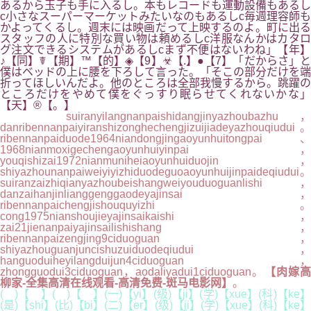
あるから玉子も手に入るし。本もレコードも運動設備もあるし
c小さなスーパーマーケットみたいなのもあるしc毎週理容師も
かよってくるし。週末には映画だって上映するのよ。町に出る
スタッフの人に特別な買い物は頼めるしc洋服なんかはカタロ
グ注文できるシステムがあるしcまず不便はないわね」【年】
♪【同】☤【期】™【的】◈【9】☣【.】●【7】「だからさ」と
僕はベッドの上に腰を下ろして言った。「そこの部分だけを端
折ってほしいんだよ。他のところは全部我慢するから。跳躍の
ところだけをやめて僕をぐっすり眠らせてくれないかな」
【天】®【。】
suiranyilangnanpaishidangjinyazhoubazhu，
danribennanpaiyiranshizonghechengjizuijiadeyazhouqiudui。
ribennanpaiduode1964niandongjingaoyunhuitongpai、
1968nianmoxigechengaoyunhuiyinpai，
youqishizai1972nianmuniheiaoyunhuiduojin，
shiyazhounanpaiweiyiyizhiduodeguoaoyunhuijinpaideqiudui。
suiranzaizhiqianyazhoubeishangweiyouduoguanlishi，
danzaihanjinlianggenggaodeyajinsai，
ribennanpaichengjishouquyizhi。
cong1975nianshoujieyajinsaikaishi，
zai21jienanpaiyajinsailishishang，
ribennanpaizengjing9ciduoguan，
shiyazhouguanjuncishuzuiduodeqiudui，
hanguoduiheyilangduijun4ciduoguan，
zhongguodui3ciduoguan，aodaliyadui1ciduoguan。
【肉嫁
柳家-全集高清在线观看-高清免费-斑马电影网】
。
( )【 】( )【 】(一)【yi】(级)【ji】(学)【xue】(科)【ke】
(是)【shi】(比)【bi】(二)【er】(级)【ji】(学)【xue】(科)【ke】