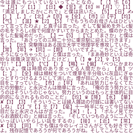
今は誰にもついていないってことなの。【（】卐【6】
™【月】ツ【1】〗【日】◆【至】✌【8】✉【月】▽【1】
「満足しましたかcこれで」と僕は訊いた。【5】【日】✍
【）】【，】♂【北】☭【京】✯【全】¿【市】☑【平】【均】
【气】〗【温】★【2】【5】「でもうちのお母さんはひどい
って言ってたわよ」と直子は言った。そして髪留めを外しc髪
の毛を下ろしc指で何度かすいてからまたとめた。蝶のかたち
をした髪留めだった。【.】━【5】〖【℃】「まさか」と僕は
言った。「あさっての三時二十分に東京駅に迎えに行きます」
【，】【比】突撃隊はある国立大学で地理学を専攻していた。
【常】【年】✈【同】─【期】「いいですよ。こちらこそごち
そうになっちゃったし」と僕は言った。「まあ奇妙といえば奇
妙な就職決定祝いでしたけど」【（】♚【2】✞【5】
“打！”【.】【0】【℃】【）】【略】➳【偏】「べつにかまわ
ないよ。僕は時間のあり余ってる人間だから」【高】ツ
【；】〗【全】緑は頬杖をついて煙草を半分吸いc灰皿にぎゅ
っとすりつけるようにして消した。煙が目に入ったらしく指で
目をこすっていた。【市】♫【平】「あれは努力じゃなくてた
だの労働だ」と永沢さんは簡単に言った。「俺の言う努力とい
うのはそういうのじゃない。努力というのはもっと主体的に目
的的になされるもののことだ」【均】♛【降】【水】【量】
✘【3】【3】「そういうことは婦人雑誌の付録には書いてない
しね」【2】℉【.】웃【7】【毫】十一時半になって今日は駄
目だなと永沢さんはが言った。【米】↑【，】「ポルノ見てか
らお酒飲むの」と緑は言った。「そしていつものように二人で
いっばいいやらしい話をするの」【接】♀【近】™【常】
✘【年】【同】「でも僕は今のレイコさんがとても好きです
よ。残存記憶であろうが何であろうがね。そしてこんなことど