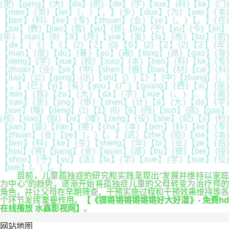
(更)【geng】(大)【da】(的)【de】(学)【xue】(科)【ke】(门)
【men】(类)【lei】(，)【，】(多)【duo】(为)【wei】(本)
【ben】(科)【ke】(专)【zhuan】(业)【ye】(。)【。】(在)
【zai】(教)【jiao】(育)【yu】(部)【bu】(于)【yu】(今)【jin】
(年)【nian】(8)【8】(月)【yue】(发)【fa】(布)【bu】(的)
【de】(《)【《】(2)【2】(0)【0】(2)【2】(2)【2】(年)
【nian】(度)【du】(普)【pu】(通)【tong】(高)【gao】(等)
【deng】(学)【xue】(校)【xiao】(本)【ben】(科)【ke】(专)
【zhuan】(业)【ye】(申)【shen】(报)【bao】(材)【cai】(料)
【liao】(公)【gong】(示)【shi】(》)【》】(中)【zhong】(，)
【，】(已)【yi】(有)【you】(广)【guang】(西)【xi】(民)
【min】(族)【zu】(大)【da】(学)【xue】(、)【、】(南)
【nan】(京)【jing】(审)【shen】(计)【ji】(大)【da】(学)
【xue】(等)【deng】(1)【1】(6)【6】(所)【suo】(高)【gao】
(校)【xiao】(拟)【ni】(增)【zeng】(设)【she】(纪)【ji】(检)
【jian】(监)【jian】(察)【cha】(本)【ben】(科)【ke】(专)
【zhuan】(业)【ye】(，)【，】(这)【zhe】(些)【xie】(本)
【ben】(科)【ke】(生)【sheng】(毕)【bi】(业)【ye】(后)
【hou】(将)【jiang】(全)【quan】(部)【bu】(被)【bei】(授)
【shou】(予)【yu】(法)【fa】(学)【xue】(学)【xue】(位)
【wei】(。)【。】
目前，儿童孤独症的研究和实践呈现出“发展并维持以家庭
为中心”的趋势，逐渐开始将孤独症儿童的父母转变为治疗师的
角色，并让父母在早期筛查、干预实施过程和干预效果维持等各
个环节发挥重要作用。
【《铿锵锵锵锵锵锵好大好湿》- 免费h
在线播放 水鑫影视网】
。
网站地图