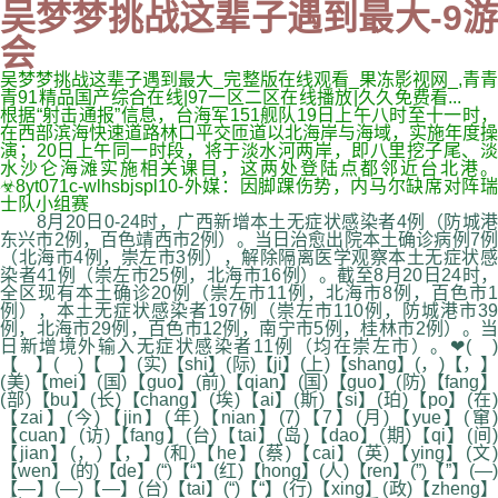
吴梦梦挑战这辈子遇到最大-9游
会
吴梦梦挑战这辈子遇到最大_完整版在线观看_果冻影视网_,青青
青91精品国产综合在线|97一区二区在线播放|久久免费看...
根据“射击通报”信息，台海军151舰队19日上午八时至十一时，
在西部滨海快速道路林口平交匝道以北海岸与海域，实施年度操
演；20日上午同一时段，将于淡水河两岸，即八里挖子尾、淡
水沙仑海滩实施相关课目，这两处登陆点都邻近台北港。
☣8yt071c-wlhsbjspl10-外媒：因脚踝伤势，内马尔缺席对阵瑞
士队小组赛
8月20日0-24时，广西新增本土无症状感染者4例（防城港
东兴市2例，百色靖西市2例）。当日治愈出院本土确诊病例7例
（北海市4例，崇左市3例），解除隔离医学观察本土无症状感
染者41例（崇左市25例，北海市16例）。截至8月20日24时，
全区现有本土确诊20例（崇左市11例，北海市8例，百色市1
例），本土无症状感染者197例（崇左市110例，防城港市39
例，北海市29例，百色市12例，南宁市5例，桂林市2例）。当
日新增境外输入无症状感染者11例（均在崇左市）。❤( )
【 】( )【 】(实)【shi】(际)【ji】(上)【shang】(，)【，】
(美)【mei】(国)【guo】(前)【qian】(国)【guo】(防)【fang】
(部)【bu】(长)【chang】(埃)【ai】(斯)【si】(珀)【po】(在)
【zai】(今)【jin】(年)【nian】(7)【7】(月)【yue】(窜)
【cuan】(访)【fang】(台)【tai】(岛)【dao】(期)【qi】(间)
【jian】(，)【，】(和)【he】(蔡)【cai】(英)【ying】(文)
【wen】(的)【de】(“)【“】(红)【hong】(人)【ren】(”)【”】(—)
【—】(—)【—】(台)【tai】(“)【“】(行)【xing】(政)【zheng】