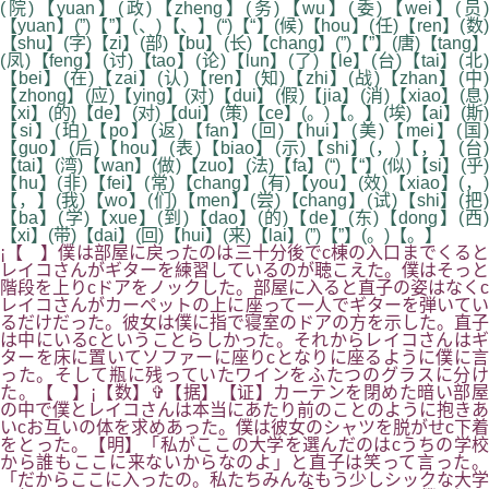
(院)【yuan】(政)【zheng】(务)【wu】(委)【wei】(员)
【yuan】(”)【”】(、)【、】(“)【“】(候)【hou】(任)【ren】(数)
【shu】(字)【zi】(部)【bu】(长)【chang】(”)【”】(唐)【tang】
(凤)【feng】(讨)【tao】(论)【lun】(了)【le】(台)【tai】(北)
【bei】(在)【zai】(认)【ren】(知)【zhi】(战)【zhan】(中)
【zhong】(应)【ying】(对)【dui】(假)【jia】(消)【xiao】(息)
【xi】(的)【de】(对)【dui】(策)【ce】(。)【。】(埃)【ai】(斯)
【si】(珀)【po】(返)【fan】(回)【hui】(美)【mei】(国)
【guo】(后)【hou】(表)【biao】(示)【shi】(，)【，】(台)
【tai】(湾)【wan】(做)【zuo】(法)【fa】(“)【“】(似)【si】(乎)
【hu】(非)【fei】(常)【chang】(有)【you】(效)【xiao】(，)
【，】(我)【wo】(们)【men】(尝)【chang】(试)【shi】(把)
【ba】(学)【xue】(到)【dao】(的)【de】(东)【dong】(西)
【xi】(带)【dai】(回)【hui】(来)【lai】(”)【”】(。)【。】
¡【 】僕は部屋に戻ったのは三十分後でc棟の入口までくると
レイコさんがギターを練習しているのが聴こえた。僕はそっと
階段を上りcドアをノックした。部屋に入ると直子の姿はなくc
レイコさんがカーペットの上に座って一人でギターを弾いてい
るだけだった。彼女は僕に指で寝室のドアの方を示した。直子
は中にいるcということらしかった。それからレイコさんはギ
ターを床に置いてソファーに座りcとなりに座るように僕に言
った。そして瓶に残っていたワインをふたつのグラスに分け
た。【 】¡【数】✞【据】【证】カーテンを閉めた暗い部屋
の中で僕とレイコさんは本当にあたり前のことのように抱きあ
いcお互いの体を求めあった。僕は彼女のシャツを脱がせc下着
をとった。【明】「私がここの大学を選んだのはcうちの学校
から誰もここに来ないからなのよ」と直子は笑って言った。
「だからここに入ったの。私たちみんなもう少しシックな大学