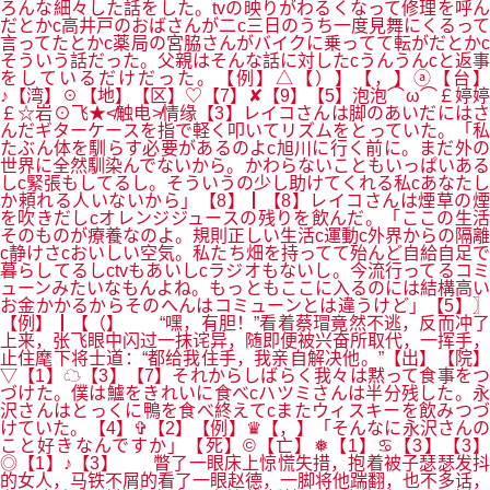
ろんな細々した話をした。tvの映りがわるくなって修理を呼ん
だとかc高井戸のおばさんが二c三日のうち一度見舞にくるって
言ってたとかc薬局の宮脇さんがバイクに乗ってて転がだとかc
そういう話だった。父親はそんな話に対したcうんうんcと返事
をしているだけだった。【例】△【）】【，】ⓐ【台】
♪【湾】☉【地】【区】♡【7】✘【9】【5】泡泡⌒ω⌒￡婷婷
￡☆岩⊙飞★≮触电≯情缘【3】レイコさんは脚のあいだにはさ
んだギターケースを指で軽く叩いてリズムをとっていた。「私
たぶん体を馴らす必要があるのよc旭川に行く前に。まだ外の
世界に全然馴染んでないから。かわらないこともいっぱいある
しc緊張もしてるし。そういうの少し助けてくれる私cあなたし
か頼れる人いないから」【8】┃【8】レイコさんは煙草の煙
を吹きだしcオレンジジュースの残りを飲んだ。「ここの生活
そのものが療養なのよ。規則正しい生活c運動c外界からの隔離
c静けさcおいしい空気。私たち畑を持ってて殆んど自給自足で
暮らしてるしctvもあいしcラジオもないし。今流行ってるコミ
ューンみたいなもんよね。もっともここに入るのには結構高い
お金かかるからそのへんはコミューンとは違うけど」【5】〗
【例】┃【（】 “嘿，有胆！”看着蔡瑁竟然不逃，反而冲了
上来，张飞眼中闪过一抹诧异，随即便被兴奋所取代，一挥手，
止住麾下将士道：“都给我住手，我亲自解决他。”【出】【院】
▽【1】☁【3】【7】それからしばらく我々は黙って食事をつ
づけた。僕は鱸をきれいに食べcハツミさんは半分残した。永
沢さんはとっくに鴨を食べ終えてcまたウィスキーを飲みつづ
けていた。【4】✞【2】【例】♛【，】「そんなに永沢さんの
こと好きなんですか」【死】©【亡】❅【1】♋【3】【3】
◎【1】♪【3】 瞥了一眼床上惊慌失措，抱着被子瑟瑟发抖
的女人，马铁不屑的看了一眼赵德，一脚将他踹翻，也不多话，