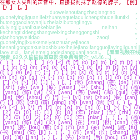
在那女人尖叫的声音中，直接拔剑抹了赵德的脖子。【例】
【）】【。】
duoweishoufangzheqiangtiao，
guoneiyingjiguanlileizhuanyequefadulichengshudeliluntixi，
butonggaoxiaoyanjiuzhelaizibutonglingyu，
duiyingjiguanlixuekebianjie、neihan、
kechengtixidengshangweixingchenggongshi。
qianhongweitidao，zaoqi，
guoneiyingjixuekemeiyouzhuanyejiaocai，
henanligongdaxuelaoshixuexihejiejianxifangguojiayingjiguanlij
iaoyutixi，fanyilemeiguodexiangguanjiaocai。
【羞羞视频在线
观看_92久久偷偷做嫩草影院免费看简介_v4.46 ...】
。
( )【 】( )【 】(<)【<】(f)【f】(o)【o】(n)【n】(t)【t】( )
【 】(c)【c】(m)【m】(s)【s】(-)【-】(s)【s】(t)【t】(y)【y】
(l)【l】(e)【e】(=)【=】(")【"】(s)【s】(t)【t】(r)【r】(o)【o】
(n)【n】(g)【g】(-)【-】(b)【b】(o)【o】(l)【l】(d)【d】(")
【"】(>)【>】(1)【1】(。)【。】(常)【chang】(德)【de】(市)
【shi】(委)【wei】(原)【yuan】(书)【shu】(记)【ji】(杨)
【yang】(懿)【yi】(文)【wen】(违)【wei】(规)【gui】(接)
【jie】(受)【shou】(“)【“】(一)【yi】(桌)【zhuo】(餐)【can】
(”)【”】(吃)【chi】(请)【qing】(问)【wen】(题)【ti】(。)【。】
(<)【<】(/)【/】(f)【f】(o)【o】(n)【n】(t)【t】(>)【>】(2)
【2】(0)【0】(1)【1】(8)【8】(年)【nian】(至)【zhi】(2)
【2】(0)【0】(2)【2】(0)【0】(年)【nian】(，)【，】(杨)
【yang】(懿)【yi】(文)【wen】(在)【zai】(担)【dan】(任)
【ren】(娄)【lou】(底)【di】(市)【shi】(委)【wei】(副)【fu】
(书)【shu】(记)【ji】(、)【、】(市)【shi】(长)【chang】(期)
【qi】(间)【jian】(，)【，】(先)【xian】(后)【hou】(5)【5】