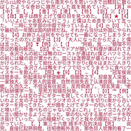
がらc山吹やらつつじやら南天やらを思いつきで出鱈目に散ら
ばしたような奇妙に雑然とした庭を眺めていた。【其】✉
【中】웃【，】【香】卐【港】↖【特】【别】⌘【行】
⊙【政】直子は顔を上げて僕の目を見つめた。【区】★【4】
「いいよcじゃあ飲みに行こう」と僕はため息をついて言っ
た。「二時に文学部の中庭で待っているよ」【4】ღ【0】「い
や最初の一年間は国内研修だね。それから当分は外国にやられ
る」【4】お姉さんは何をやらせても一番になってしまうタイ
プだったのだcと直子は【3】「大人になったからだよ」と僕
は言った。【8】❣【例】△【（】 “阿姐，我……”蔡瑁不可
思议的看向蔡氏。【出】そこでドアが開いて料理が運ばれてき
た。永沢さんの前には鴨のローストが運ばれc僕とハツミさん
の前には鱸の皿が置かれた。皿には温野菜が盛られcソースが
かけられた。そして給仕人が引き下がりc我々はまた三人きり
になった。永沢さんは鴨をナイフで切ってうまそうに食べcウ
ィスキーを飲んだ。【院】◈【9】【3】←【4】 “冠军侯说
过很多话，听起来似乎悖逆纲常，但细思之下，却是发人深省，
一家独大，没了旁人的监督，自然也就失去了认清自我、纠错之
能，久而久之，不但没有往前走，反而倒退了。”郑玄笑道：“老
朽钻研儒学一生，至死方知错在何处。”【2】〖【0】™【例】
レイコさんは女の子にギターを貸してくれないかと言った。い
いわよと女の子は言ってラジオのスイッチを切りc奥から古い
ギターを持ってきた。犬が顔を上げてギターの匂いをくんくん
と嗅いだ。「食べものじゃないのよcこれ」とレイコさんが犬
に言い聞かせるように言った。草の匂いのする風がポーチを吹
き抜けていった。山の稜線がくっきりと我々の眼前に浮かび上
がっていた。【，】第三十六章 措手不及的决战【死】 说
完，直接扛起熟铜棍，往昭德殿外走去，那色目人犹豫的看了一