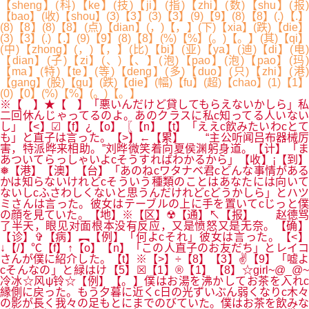
【sheng】(科)【ke】(技)【ji】(指)【zhi】(数)【shu】(报)
【bao】(收)【shou】(3)【3】(3)【3】(9)【9】(8)【8】(.)【.】
(8)【8】(8)【8】(点)【dian】(，)【，】(下)【xia】(跌)【die】
(3)【3】(.)【.】(9)【9】(8)【8】(%)【%】(。)【。】(其)【qi】
(中)【zhong】(，)【，】(比)【bi】(亚)【ya】(迪)【di】(电)
【dian】(子)【zi】(、)【、】(泡)【pao】(泡)【pao】(玛)
【ma】(特)【te】(等)【deng】(多)【duo】(只)【zhi】(港)
【gang】(股)【gu】(跌)【die】(幅)【fu】(超)【chao】(1)【1】
(0)【0】(%)【%】(。)【。】
※【 】★【 】「悪いんだけど貸してもらえないかしら」私
二回休んじゃってるのよ。あのクラスに私c知ってる人いない
し」【<】☑【f】¿【o】〖【n】【t】「ええc飲みたいわcとて
も」と直子は言った。【>】←【累】 “主公听闻吕布器械厉
害，特派晔来相助。”刘晔微笑着向夏侯渊躬身道。【计】「ま
あついてらっしゃいよcそうすればわかるから」【收】¡【到】
❅【港】【澳】【台】「あのねcワタナベ君cどんな事情がある
かは知らないけれどcそういう種類のことはあなたには向いて
ないしcふさわしくないと思うんだけれどcどうかしら」とハツ
ミさんは言った。彼女はテーブルの上に手を置いてcじっと僕
の顔を見ていた。【地】※【区】☢【通】↖【报】 赵德骂
了半天，眼见对面根本没有反应，又是愤怒又是无奈。【确】
【诊】✞【病】︻【例】「何よcそれ」彼女は言った。【<】
↓【/】℃【f】↑【o】【n】「この人直子のお友だち」とレイコ
さんが僕に紹介した。【t】※【>】÷【8】【3】✌【9】「嘘よ
cそんなの」と緑はけ【5】☒【1】®【1】【8】☆girl~@_@~
冷冰☆风ψ铃☆【例】【。】僕はお湯を沸かしてお茶を入れc
縁側に戻った。もう夕暮に近くc日の光ずいぶん弱くなりc木々
の影が長く我々の足もとにまでのびていた。僕はお茶を飲みな