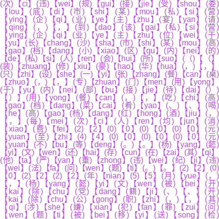
(次)【ci】(违)【wei】(规)【gui】(接)【jie】(受)【shou】(娄)
【lou】(底)【di】(市)【shi】(某)【mou】(私)【si】(营
【ying】(企)【qi】(业)【ye】(主)【zhu】(宴)【yan】(请)
【qing】(，)【，】(到)【dao】(该)【gai】(私)【si】(营)
【ying】(企)【qi】(业)【ye】(主)【zhu】(位)【wei】(于)
【yu】(长)【chang】(沙)【sha】(市)【shi】(某)【mou】(高)
【gao】(档)【dang】(小)【xiao】(区)【qu】(内)【nei】(的)
【de】(私)【si】(人)【ren】(会)【hui】(所)【suo】(（)【（】
(装)【zhuang】(修)【xiu】(豪)【hao】(华)【hua】(，)【，】
(只)【zhi】(设)【she】(一)【yi】(张)【zhang】(餐)【can】(桌)
【zhuo】(，)【，】(专)【zhuan】(门)【men】(用)【yong】
(于)【yu】(内)【nei】(部)【bu】(接)【jie】(待)【dai】(）)
【）】(用)【yong】(餐)【can】(，)【，】(吃)【chi】(高)
【gao】(档)【dang】(菜)【cai】(肴)【yao】(、)【、】(喝)
【he】(高)【gao】(档)【dang】(红)【hong】(酒)【jiu】(，)
【，】(每)【mei】(次)【ci】(人)【ren】(均)【jun】(消
【xiao】(费)【fei】(2)【2】(0)【0】(0)【0】(0)【0】(元)
【yuan】(至)【zhi】(4)【4】(0)【0】(0)【0】(0)【0】(元)
【yuan】(不)【bu】(等)【deng】(。)【。】(杨)【yang】(懿)
【yi】(文)【wen】(还)【hai】(存)【cun】(在)【zai】(其)【qi】
(他)【ta】(严)【yan】(重)【zhong】(违)【wei】(纪)【ji】(违)
【wei】(法)【fa】(问)【wen】(题)【ti】(。)【。】(2)【2】(0)
【0】(2)【2】(2)【2】(年)【nian】(5)【5】(月)【yue】(，)
【，】(杨)【yang】(懿)【yi】(文)【wen】(被)【bei】(开)
【kai】(除)【chu】(党)【dang】(籍)【ji】(、)【、】(开)
【kai】(除)【chu】(公)【gong】(职)【zhi】(，)【，】(其)
【qi】(涉)【she】(嫌)【xian】(犯)【fan】(罪)【zui】(问)
【wen】(题)【ti】(被)【bei】(移)【yi】(送)【song】(检)