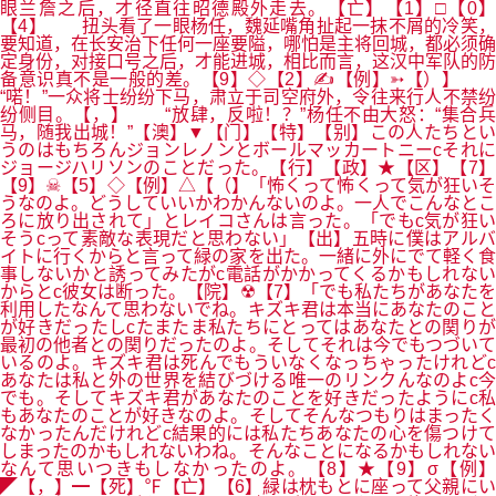
眼兰詹之后，才径直往昭德殿外走去。【亡】【1】□【0】
【4】 扭头看了一眼杨任，魏延嘴角扯起一抹不屑的冷笑，
要知道，在长安治下任何一座要隘，哪怕是主将回城，都必须确
定身份，对接口号之后，才能进城，相比而言，这汉中军队的防
备意识真不是一般的差。【9】◇【2】✍【例】➳【）】
“喏！”一众将士纷纷下马，肃立于司空府外，令往来行人不禁纷
纷侧目。【，】 “放肆，反啦！？”杨任不由大怒：“集合兵
马，随我出城！”【澳】▼【门】【特】【别】この人たちとい
うのはもちろんジョンレノンとボールマッカートニーcそれに
ジョージハリソンのことだった。【行】【政】★【区】【7】
【9】☠【5】◇【例】△【（】「怖くって怖くって気が狂いそ
うなのよ。どうしていいかわかんないのよ。一人でこんなとこ
ろに放り出されて」とレイコさんは言った。「でもc気が狂い
そうcって素敵な表現だと思わない」【出】五時に僕はアルバ
イトに行くからと言って緑の家を出た。一緒に外にでて軽く食
事しないかと誘ってみたがc電話がかかってくるかもしれない
からとc彼女は断った。【院】☢【7】「でも私たちがあなたを
利用したなんて思わないでね。キズキ君は本当にあなたのこと
が好きだったしcたまたま私たちにとってはあなたとの関りが
最初の他者との関りだったのよ。そしてそれは今でもつづいて
いるのよ。キズキ君は死んでもういなくなっちゃったけれどc
あなたは私と外の世界を結びづける唯一のリンクんなのよc今
でも。そしてキズキ君があなたのことを好きだったようにc私
もあなたのことが好きなのよ。そしてそんなつもりはまったく
なかったんだけれどc結果的には私たちあなたの心を傷つけて
しまったのかもしれないわね。そんなことになるかもしれない
なんて思いつきもしなかったのよ。【8】★【9】σ【例】
◤【，】━【死】℉【亡】【6】緑は枕もとに座って父親にい