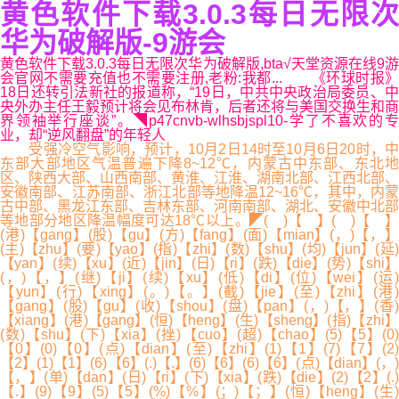
黄色软件下载3.0.3每日无限次
华为破解版-9游会
黄色软件下载3.0.3每日无限次华为破解版,btа√天堂资源在线9游
会官网不需要充值也不需要注册,老粉:我都... 《环球时报》
18日还转引法新社的报道称，“19日，中共中央政治局委员、中
央外办主任王毅预计将会见布林肯，后者还将与美国交换生和商
界领袖举行座谈”。◥p47cnvb-wlhsbjspl10-学了不喜欢的专
业，却“逆风翻盘”的年轻人
受强冷空气影响，预计，10月2日14时至10月6日20时，中
东部大部地区气温普遍下降8~12℃，内蒙古中东部、东北地
区、陕西大部、山西南部、黄淮、江淮、湖南北部、江西北部、
安徽南部、江苏南部、浙江北部等地降温12~16℃，其中，内蒙
古中部、黑龙江东部、吉林东部、河南南部、湖北、安徽中北部
等地部分地区降温幅度可达18℃以上。◤( )【 】( )【 】
(港)【gang】(股)【gu】(方)【fang】(面)【mian】(，)【，】
(主)【zhu】(要)【yao】(指)【zhi】(数)【shu】(均)【jun】(延)
【yan】(续)【xu】(近)【jin】(日)【ri】(跌)【die】(势)【shi】
(，)【，】(继)【ji】(续)【xu】(低)【di】(位)【wei】(运)
【yun】(行)【xing】(。)【。】(截)【jie】(至)【zhi】(港)
【gang】(股)【gu】(收)【shou】(盘)【pan】(，)【，】(香)
【xiang】(港)【gang】(恒)【heng】(生)【sheng】(指)【zhi】
(数)【shu】(下)【xia】(挫)【cuo】(超)【chao】(5)【5】(0)
【0】(0)【0】(点)【dian】(至)【zhi】(1)【1】(7)【7】(2)
【2】(1)【1】(6)【6】(.)【.】(6)【6】(6)【6】(点)【dian】(，)
【，】(单)【dan】(日)【ri】(下)【xia】(跌)【die】(2)【2】(.)
【.】(9)【9】(5)【5】(%)【%】(；)【；】(恒)【heng】(生)