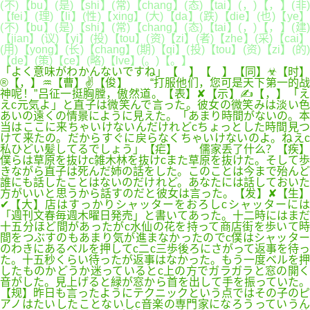
(不)【bu】(是)【shi】(常)【chang】(态)【tai】(，)【，】(非)
【fei】(理)【li】(性)【xing】(大)【da】(跌)【die】(也)【ye】
(不)【bu】(是)【shi】(常)【chang】(态)【tai】(，)【，】(建)
【jian】(议)【yi】(投)【tou】(资)【zi】(者)【zhe】(采)【cai】
(用)【yong】(长)【chang】(期)【qi】(投)【tou】(资)【zi】(的)
【de】(策)【ce】(略)【lve】(。)【。】
「よく意味がわかんないですね」【 】【 】【同】☣【时】
®【，】♒【曹】✌【俊】 “打服他们，您可是天下第一的战
神呢！”吕征一挺胸膛，傲然道。【表】✘【示】✍【，】「え
えc元気よ」と直子は微笑んで言った。彼女の微笑みは淡い色
あいの遠くの情景にように見えた。「あまり時間がないの。本
当はここに来ちゃいけないんだけれどcちょっとした時間見つ
けて来たの。だからすぐに戻らなくちゃいけないのよ。ねえc
私ひどい髪してるでしょう」【疟】 儒家丢了什么？【疾】
僕らは草原を抜けc雑木林を抜けcまた草原を抜けた。そして歩
きながら直子は死んだ姉の話をした。このことは今まで殆んど
誰にも話したことはないのだけれど。あなたには話しておいた
方がいいと思うから話すのだと彼女は言った。【发】✘【生】
✔【大】店はすっかりシャッターをおろしcシャッターには
「週刊文春毎週木曜日発売」と書いてあった。十二時にはまだ
十五分ほど間があったがc水仙の花を持って商店街を歩いて時
間をつぶすのもあまり気が進まなかったのでc僕はシャッター
のわきにあるベルを押してc二c三歩後ろにさがって返事を待っ
た。十五秒くらい待ったが返事はなかった。もう一度ベルを押
したものかどうか迷っているとc上の方でガラガラと窓の開く
音がした。見上げると緑が窓から首を出して手を振っていた。
【规】昨日も言ったようにテクニックという点ではその子のピ
アノはたいしたことないしc音楽の専門家になろうっていうん