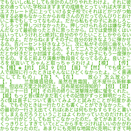
でもないしc私としても余計のんびりやれたわけよ。それに彼
女の通っていた学校はまずまずの成績をとっていれば大学まで
エスカレート式に上っていける女子校でcそれほどがつがつ勉
強する必要もなかったからお母さんの方だってのんびりとおけ
いこ事でもしてってなものよ。だから私もその子にああしろこ
うしろって押しつけなかったわ。押しつけられるのは嫌な子な
んだなって最初会ったときに思ったから。口では愛想良くはい
はいっていうけれどc絶対に自分のやりたいことしかやらない
子なのよ。だからねcまずその子に自分の好きなように弾かせ
るの。百パーセント好きなように。次に私がその同じ曲をいろ
んなやり方で弾いて見せるの。そして二人でどの弾き方が良い
だとか好きだとか討論するの。それからその子にもう一度弾か
せるの。すると前より演奏が数段良くなってるのよ。良いとこ
ろを見抜いてちゃんと取っちゃうわけよ」【模】〖【传】
✎【播】◈【的】【风】✞【险】【虽】℉【然】「でも僕と二
人で病院に行ったときはそんなにひどくなかったよ。ごく普通
にしてたもの」【存】↖【在】 放心？怎么放心？
【，】 兰詹娥眉轻挑，虽然在贵霜国，这不是什么新鲜事
情，但远在万里之外的汉土，吕布是如何得知的？【但】【是】
三月三十一日【可】その月の終りに突撃隊が僕に螢をくれた。
【能】もっと昔c僕がまだ若くcその記憶がずっと鮮明だったこ
ろc僕は直子について書いてみようと試みたことが何度かあ
る。でもそのときは一行たりとも書くことができなかった。そ
の最初の一行さえ出てくればcあとは何もかもすらすらと書い
てしまえるだろうということはよくわかっていたのだけれどc
その一行がどうしても出てこなかったのだ。全てがあまりにも
くっきりとしすぎていてcどこから手をつければいいのかがわ
からなかったのだ。あまりにも克明な地図がc克明にすぎて時