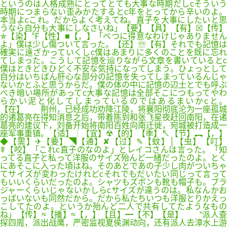
というのは人格成熟にとってとても大事な時期だしcそういう
時期につまらない歪みかたするとc年をとってから辛いのよ。
本当よcこれ。だからよく考えてね。直子を大事にしたいと思
うなら自分も大事にしなさいね」【要】【具】【有】☒【传】
✯【染】℉【性】■【，】「べつに得意なわけじゃありません
よ」僕は少し傷ついて言った。【还】☏【有】それでも記憶は
確実に遠ざかっていくしc僕はあまりに多くのことを既に忘れ
てしまった。こうして記憶を辿りながら文章を書いているとc
僕はときどきひどく不安な気持になってしまう。ひょっとして
自分はいちばん肝心な部分の記憶を失ってしまっているんじゃ
ないかとふと思うからだ。僕の体の中に記憶の辺土とでも呼ぶ
べき暗い場所があってc大事な記憶は全部そこにつもってやわ
らかい泥と化してしまっているのではあるまいかcと。
【在】 荆州，已经成功劝降江陵，将襄阳彻底沦为一座孤城
的诸葛亮在得知消息之后，带着陈到和张飞星夜赶回南阳，在诸
葛亮的建议下，刘备开始将南阳百姓向南迁徙，宛城被打造成一
座军事重镇。【适】┆【宜】☢【的】【季】↖【节】︻【，】
◆【需】✈【要】◥【通】✘【过】✎【蚊】│【虫】【叮】
☤【咬】「これc直子のなのよ」とレイコさんは言った。「知
ってる直子と私って洋服のサイズ殆んど一緒だったのよ。とく
にあそこに入った頃はね。そのあとであの子少し肉がついちゃ
てサイズが変わったけれどcそれでもだいたい同じって言って
もいいくらいだったのよ。シャツもズボンも靴も帽子も。ブラ
ジャーくらいじゃないかしらcサイズが違うのは。私なんかお
っばいないも同然だから。だから私たちいつも洋服とりかえっ
こしてたのよ。というか殆んど二人で共有してたようなもの
ね」【传】≈【播】≈【，】【且】━【不】【是】 “派人查
探四周，派出战鹰，严密监视夏侯渊动向，还有派人去漳水上游