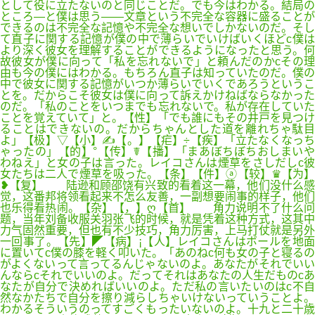
として役に立たないのと同じことだ。でも今はわかる。結局の
ところ―と僕は思う――文章という不完全な容器に盛ることが
できるのは不完全な記憶や不完全な想いでしかないのだ。そし
て直子に関する記憶が僕の中で薄らいでいけばいくほどc僕は
より深く彼女を理解することができるようになったと思う。何
故彼女が僕に向って「私を忘れないで」と頼んだのかcその理
由も今の僕にはわかる。もちろん直子は知っていたのだ。僕の
中で彼女に関する記憶がいつか薄らいでいくであろうというこ
とを。だからこそ彼女は僕に向って訴えかけねばならなかった
のだ。「私のことをいつまでも忘れないで。私が存在していた
ことを覚えていて」と。【性】「でも誰にもその井戸を見つけ
ることはできないの。だからちゃんとした道を離れちゃ駄目
よ」【极】▽【小】✍【。】【疟】÷【疾】「立たなくなっち
ゃったの」【的】°【传】☤【播】「まあぼちぼちおしまいや
わねえ」と女の子は言った。レイコさんは煙草をさしだしc彼
女たちは二人で煙草を吸った。【条】【件】ⓐ【较】♛【为】
❥【复】 陆逊和顾邵饶有兴致的看着这一幕，他们没什么感
觉，这番邦将领看起来不怎么友善，一副想要闹事的样子，他们
也乐得看热闹。【杂】【，】ღ【首】 角力说明不了什么问
题，当年刘备收服关羽张飞的时候，就是凭着这种方式，这其中
力气固然重要，但也有不少技巧，角力厉害，上马打仗就是另外
一回事了。【先】◤【病】¡【人】レイコさんはボールを地面
に置いてc僕の膝を軽く叩いた。「あのねc何も女の子と寝るの
がよくないって言ってるんじゃないのよ。あなたがそれでいい
んならcそれでいいのよ。だってそれはあなたの人生だものcあ
なたが自分で決めればいいのよ。ただ私の言いたいのはc不自
然なかたちで自分を擦り減らしちゃいけないっていうことよ。
わかるそういうのってすごくもったいないのよ。十九と二十歳