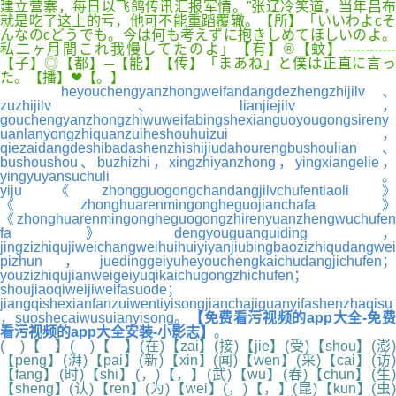
建立营寨，每日以飞鸽传讯汇报军情。”张辽冷笑道，当年吕布
就是吃了这上的亏，他可不能重蹈覆辙。【所】「いいわよcそ
んなのcどうでも。今は何も考えずに抱きしめてほしいのよ。
私二ヶ月間これ我慢してたのよ」【有】®【蚊】------------
【子】◎【都】─【能】【传】「まあね」と僕は正直に言っ
た。【播】❤【。】
heyouchengyanzhongweifandangdezhengzhijilv、
zuzhijilv、lianjiejilv，
gouchengyanzhongzhiwuweifabingshexianguoyougongsireny
uanlanyongzhiquanzuiheshouhuizui，
qiezaidangdeshibadashenzhishijiudahourengbushoulian、
bushoushou、buzhizhi，xingzhiyanzhong，yingxiangelie，
yingyuyansuchuli。
yiju《zhongguogongchandangjilvchufentiaoli》
《zhonghuarenmingongheguojianchafa》
《zhonghuarenmingongheguogongzhirenyuanzhengwuchufen
fa》dengyouguanguiding，
jingzizhiqujiweichangweihuihuiyiyanjiubingbaozizhiqudangwei
pizhun，juedinggeiyuheyouchengkaichudangjichufen；
youzizhiqujianweigeiyuqikaichugongzhichufen；
shoujiaoqiweijiweifasuode；
jiangqishexianfanzuiwentiyisongjianchajiguanyifashenzhaqisu
，suoshecaiwusuianyisong。
【免费看污视频的app大全-免费
看污视频的app大全安装-小影志】
。
( )【 】( )【 】(在)【zai】(接)【jie】(受)【shou】(澎)
【peng】(湃)【pai】(新)【xin】(闻)【wen】(采)【cai】(访)
【fang】(时)【shi】(，)【，】(武)【wu】(春)【chun】(生)
【sheng】(认)【ren】(为)【wei】(，)【，】(昆)【kun】(虫)