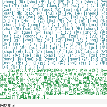
【chong】(属)【shu】(于)【yu】(陆)【lu】(生)【sheng】(野)
【ye】(生)【sheng】(动)【dong】(物)【wu】(，)【，】(在)
【zai】(《)【《】(国)【guo】(家)【jia】(重)【zhong】(点)
【dian】(保)【bao】(护)【hu】(野)【ye】(生)【sheng】(动)
【dong】(物)【wu】(名)【ming】(录)【lu】(护)【hu】(》)
【》】(中)【zhong】(就)【jiu】(有)【you】(昆)【kun】(虫)
【chong】(纲)【gang】(，)【，】(而)【er】(蚂)【ma】(蚱)
【zha】(虽)【sui】(属)【shu】(昆)【kun】(虫)【chong】(，)
【，】(却)【que】(是)【shi】(一)【yi】(种)【zhong】(害)
【hai】(虫)【chong】(，)【，】(至)【zhi】(于)【yu】(蚂)
【ma】(蚱)【zha】(是)【shi】(否)【fou】(将)【jiang】(禁)
【jin】(食)【shi】(，)【，】(武)【wu】(春)【chun】(生)
【sheng】(与)【yu】(其)【qi】(他)【ta】(接)【jie】(受)
【shou】(采)【cai】(访)【fang】(的)【de】(专)【zhuan】(家)
【jia】(皆)【jie】(表)【biao】(示)【shi】(需)【xu】(等)
【deng】(待)【dai】(相)【xiang】(关)【guan】(部)【bu】(门)
【men】(出)【chu】(台)【tai】(实)【shi】(施)【shi】(细)
【xi】(则)【ze】(。)【。】
北京联合大学台湾研究院副院长 李振广：这些消息传出来
实际上是代表了这些国家对于台海局势有着深深的担忧，它们要
提前制定预案。从2016年民进党当局上台执政，特别是2020年
再次连任之后，加大了与美国勾连的力度，而且美国也强打“台
湾牌”，这样就导致了台海局势连续的动荡不安。这种情况实际
上很危险，我相信台湾老百姓感受到了，周边其他国家和地区的
政府和民众也感受到了。
【免费无码一区二区三区蜜桃内容已经
正式公开了,网友称:很不...】
。
网站地图