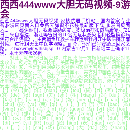
西西444www大胆无码视频-9游
会
西西444www大胆无码视频-家核优居手机站 - 国内首家专业
智,jk漫画页面入口免费无弹窗不花钱最新版下载_jk漫画页面
入... “感谢你们，我会鼓励病友，积极治疗和愈后康复。”21
日，来自福建、浙江等省份的10名无症状感染者和轻型确诊病
例符合出院标准，由两辆负压救护车转运到牡丹江中医医院江南
分院，进行14天集中医学观察。而今，他们已平安踏上回家之
路。↗bxxwmytr-wlhsbjspl10-内蒙古12月11日新增本土确诊11
例、本土无症状26例
对此，毛宁16日回应称，中国政府一贯旗帜鲜明地反对黑
客攻击、反对滥用信息技术。美国是世界上拥有最强大网络技术
实力的国家，也是利用网络技术对他国实施黑客攻击、窃听窃密
数量最多的国家。前不久，有报告显示，美方对中国西北工业大
学发起攻击窃密行动，窃取了一批核心技术数据，但迄今没有作
出解释。美方应立即停止对他国的网络窃密和攻击，停止在网络
安全问题上不负责任地指责其他国家。❤( )【 】( )【 】(“)
【“】(今)【jin】(年)【nian】(投)【tou】(资)【zi】(者)【zhe】
(的)【de】(损)【sun】(失)【shi】(相)【xiang】(对)【dui】(来)
【lai】(讲)【jiang】(可)【ke】(能)【neng】(超)【chao】(出)
【chu】(预)【yu】(期)【qi】(。)【。】(”)【”】(宝)【bao】(盈)
【ying】(基)【ji】(金)【jin】(权)【quan】(益)【yi】(投)【tou】
(资)【zi】(部)【bu】(副)【fu】(总)【zong】(经)【jing】(理)
【li】(朱)【zhu】(建)【jian】(明)【ming】(对)【dui】(第)
【di】(一)【yi】(财)【cai】(经)【jing】(表)【biao】(示)【shi】
(，)【，】(市)【shi】(场)【chang】(大)【da】(涨)【zhang】