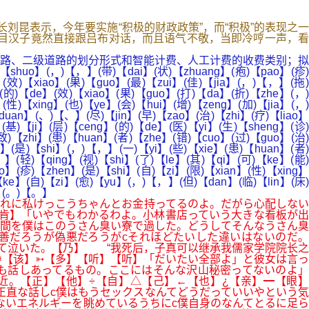
政部部长刘昆表示，今年要实施“积极的财政政策”，而“积极”的表现之一
色目汉子竟然直接跟吕布对话，而且语气不敬，当即冷哼一声，看
路、二级道路的划分形式和智能计费、人工计费的收费类别；拟
huo】(，)【，】(带)【dai】(状)【zhuang】(疱)【pao】(疹)
】(效)【xiao】(果)【guo】(最)【zui】(佳)【jia】(，)【，】(拖)
(的)【de】(效)【xiao】(果)【guo】(打)【da】(折)【zhe】(，)
性)【xing】(也)【ye】(会)【hui】(增)【zeng】(加)【jia】(，)
uan】(、)【、】(尽)【jin】(早)【zao】(治)【zhi】(疗)【liao】
基)【ji】(层)【ceng】(的)【de】(医)【yi】(生)【sheng】(诊)
致)【zhi】(患)【huan】(者)【zhe】(错)【cuo】(过)【guo】(治)
e】(是)【shi】(，)【，】(一)【yi】(些)【xie】(患)【huan】(者)
】(轻)【qing】(视)【shi】(了)【le】(其)【qi】(可)【ke】(能)
】(疹)【zhen】(是)【shi】(自)【zi】(限)【xian】(性)【xing】
【ke】(自)【zi】(愈)【yu】(，)【，】(但)【dan】(临)【lin】(床)
i】(。)【。】
それに私けっこうちゃんとお金持ってるのよ。だがら心配しない
肯】「いやでもわかるわよ。小林書店っていう大きな看板が出
間を僕はこのうさん臭い寮で過した。どうしてそんなうさん臭
善だろうが偽悪だろうがcそれほどたいした違いはないのだ。
って泣いた。【乃】 “我死后，子真可以继承我儒家学院院长之
❅【该】➳【多】【听】【听】「だいたい全部よ」と彼女は言っ
も話しあってるもの。ここにはそんな沢山秘密ってないのよ」
。【正】【他】÷【自】△【己】←【也】¿【亲】━【眼】
正直な話しc僕はもうセックスなんてどうだっていいやという気
ないエネルギーを眺めているうちにc僕自身のなんてとるに足ら