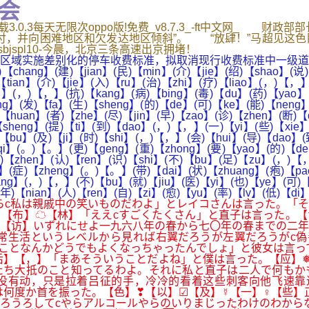
会
.0.3每天无限次oppo版!免费_v8.7.3_-ft中文网_ 财
付，并向困难地区和欠发达地区倾斜”。 “放肆！”马超见这
sbjspl10-今晨，北京三条高速出京拥堵！
域实施差别化的停车收费标准，拟取消现行收费标准中一级道
(建)【jian】(民)【min】(介)【jie】(绍)【shao】(说)【s
【tian】(介)【jie】(入)【ru】(治)【zhi】(疗)【liao】(，)【，
iu】(，)【，】(抗)【kang】(病)【bing】(毒)【du】(药)【yao】
g】(发)【fa】(生)【sheng】(的)【de】(可)【ke】(能)【neng】(
huan】(者)【zhe】(尽)【jin】(早)【zao】(诊)【zhen】(断)【d
heng】(提)【ti】(到)【dao】(，)【，】(一)【yi】(些)【xie】(
【bu】(及)【ji】(时)【shi】(，)【，】(会)【hui】(导)【dao】(
【qi】(。)【。】(更)【geng】(重)【zhong】(要)【yao】(的)【d
)【zhen】(认)【ren】(识)【shi】(不)【bu】(足)【zu】(，)【，
】(症)【zheng】(。)【。】(带)【dai】(状)【zhuang】(疱)【pao
hang】(，)【，】(不)【bu】(就)【jiu】(医)【yi】(也)【ye】(可)
(年)【nian】(人)【ren】(自)【zi】(愈)【yu】(率)【lv】(低)【d
らc私は親戚中の笑いものだわよ」とレイコさんは言った。「
【布】☁【林】「ええcすごくたくさん」と直子は言った。【
【访】いずれにせよ一九六八年の春から七〇年の春までの二年
常生活というレベルから見れば右翼だろうが左翼だろうがc偽
のことなんかどうでもよくなっちゃったんでしょ」と彼女は言
后】【，】「まあそういうことだよね」と僕は言った。【应】
たち大抵のこと知ってるわよ。それに私と直子は二人で何もか
有动，只是拉着吕征的手，冷冷的看着这些刺客向他飞速靠近
は何度か首を振った。【色】❣【以】☑【及】☿【一】♀【些】
ろうろしてcやらアルコールやらのいりまじったわけのわから