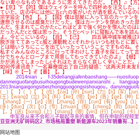
ない卑小なものであるように思えてきたのだ。【西】♫【方】
●【京】℉【的】僕はウェイターを呼んで四杯めを注文した。
ていた。店の中には他に五c六の客がいたが酒を飲んでいるの
宗学监企【色】【。】【国】僕は部屋に入って窓のカーテンを
連想させるのは腐臭だけだった。僕はカーテンを閉めきった部
んだ。生まれてこのかたcこれほどまで強く何かを憎んだのは
だったんだcと僕は思った。そうだcベッドに寝転んで本を読
よ。今どこにいるの」【自】°【己】 四五辆冲城车被推过
脱ぎ捨ててあってc服と運動靴とcそれからいつも枕もとに置
とは暗いうちにここを出ていったっていうことですものね。そ
私すぐみんなのところに行って手わけして直子を探してって言
分でちゃんとロープまで用意してもってきていたのよ」【细】
かが消えてしまったしcそれはたまらなく哀しく辛いことだ。
如何传递讯息？”一名幕僚提出了自己的疑惑：“这两天并未发
【味】®【一】✌【番】【。】
2014nian，f-35deliangjiafenbaoshang——nuosiluopu·gel
danmeiguofangbusuihougongbudewenjianxianshi，liangjia
2013niangaigongsibeizhongguogongsishougou，danyingguof
( )【 】( )【 】(在)【zai】(孙)【sun】(力)【li】(军)【jun
(王)【wang】(立)【li】(科)【ke】(借)【jie】(各)【ge】(种)【
【shang】(一)【yi】(张)【zhang】(存)【cun】(有)【you】(1
(多)【duo】(次)【ci】(专)【zhuan】(程)【cheng】(到)【dao】
【，】(送)【song】(上)【shang】(银)【yin】(行)【xing】(卡
申军良从来不会和儿子聊起寻亲的事情，但在申聪的视频里，
豆亚洲无矿砖码区2_市场格局重塑 新能源车2023年销量有...】
网站地图