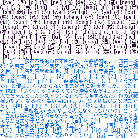
【wei】(匹)【pi】(配)【pei】(的)【de】(技)【ji】(能)【neng】
(，)【，】(另)【ling】(一)【yi】(方)【fang】(面)【mian】(是)
【shi】(因)【yin】(为)【wei】(企)【qi】(业)【ye】(不)【bu】
(愿)【yuan】(意)【yi】(承)【cheng】(担)【dan】(培)【pei】
(训)【xun】(年)【nian】(轻)【qing】(员)【yuan】(工)
【gong】(产)【chan】(生)【sheng】(的)【de】(成)【cheng】
(本)【ben】(。)【。】(因)【yin】(此)【ci】(，)【，】(经)
【jing】(济)【ji】(复)【fu】(苏)【su】(对)【dui】(就)【jiu】
(业)【ye】(的)【de】(拉)【la】(动)【dong】(通)【tong】(常)
【chang】(最)【zui】(后)【hou】(才)【cai】(传)【chuan】(导)
【dao】(到)【dao】(青)【qing】(年)【nian】(群)【qun】(体)
【ti】(。)【。】
【 】 接连不断的血花不断绽放，在骠骑府前，上演着一场
死亡的盛宴，没有一个刺客，能够靠近吕布五步之内，只是片刻
之后，十几名刺客尽数倒地，身上咽喉、心脏等要害之处各自插
着一支短箭。【 】→【6】【月】¿【1】✘【2】÷【日】
™【晚】┆【7】¡【点】 裴易微笑不语。【，】「そうです
か」と僕はよくわからないまま適当に返事をした。【短】
♥【视】「いやcそうじゃなくてさc純粋な飯だよ。ハツミと三
人でちゃんとしたレストランに行って会食するんだ。俺の就職
祝いだよ。なるべく高い店に行こう。どうせ払いは父親だか
ら」【频】©【平】☿【台】み【快】「他には」【手】【在】
♥【其】「馬鹿ねえcそんなこと考えなくてもいいの」とレイ
コさんは僕のお尻を叩きながら言った。「いつもそんなこと考
えながら女の子とやってるの」【官】☒【方】 似乎做了很
多事，但好像又什么都没做。【直】℉【播】┆【间】〖【，】
【公】【布】✿【了】【梅】✞【西】↗【中】☢【国】接だと
かね。女の子口説くのと変わりゃしない」【行】━【的】「こ