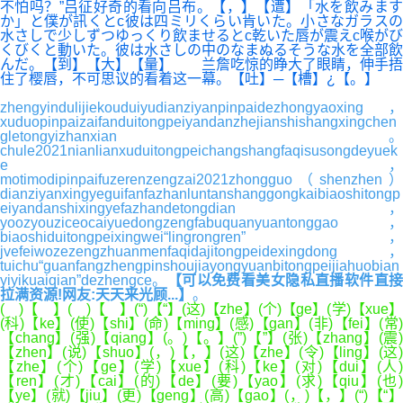
不怕吗？”吕征好奇的看向吕布。【，】【遭】「水を飲みます
か」と僕が訊くとc彼は四ミリくらい肯いた。小さなガラスの
水さしで少しずつゆっくり飲ませるとc乾いた唇が震えc喉がび
くびくと動いた。彼は水さしの中のなまぬるそうな水を全部飲
んだ。【到】【大】【量】 兰詹吃惊的睁大了眼睛，伸手捂
住了樱唇，不可思议的看着这一幕。【吐】─【槽】¿【。】
zhengyindulijiekouduiyudianziyanpinpaidezhongyaoxing，
xuduopinpaizaifanduitongpeiyandanzhejianshishangxingchen
gletongyizhanxian。
chule2021nianlianxuduitongpeichangshangfaqisusongdeyuek
e，
motimodipinpaifuzerenzengzai2021zhongguo（shenzhen）
dianziyanxingyeguifanfazhanluntanshanggongkaibiaoshitongp
eiyandanshixingyefazhandetongdian，
yoozyouziceocaiyuedongzengfabuquanyuantonggao，
biaoshiduitongpeixingwei“lingrongren”，
jvefeiwozezengzhuanmenfaqidajitongpeidexingdong，
tuichu“guanfangzhengpinshoujiayongyuanbitongpeijiahuobian
yiyikuaiqian”dezhengce。
【可以免费看美女隐私直播软件直
拉满资源!网友:天天来光顾...】
。
( )【 】( )【 】(“)【“】(这)【zhe】(个)【ge】(学)【xue】
(科)【ke】(使)【shi】(命)【ming】(感)【gan】(非)【fei】(常)
【chang】(强)【qiang】(。)【。】(”)【”】(张)【zhang】(震)
【zhen】(说)【shuo】(，)【，】(这)【zhe】(令)【ling】(这)
【zhe】(个)【ge】(学)【xue】(科)【ke】(对)【dui】(人)
【ren】(才)【cai】(的)【de】(要)【yao】(求)【qiu】(也)
【ye】(就)【jiu】(更)【geng】(高)【gao】(，)【，】(“)【“】