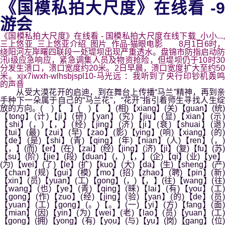
《国模私拍大尺度》在线看 -9
游会
《国模私拍大尺度》在线看 - 国模私拍大尺度在线下载_小小...,
三上悠亚_三上悠亚介绍_图片_作品-猫眼电影 8月1日6时，
绕阳河左岸曙四联段一处堤坝出现严重透水。盘锦市防指启动防
汛i级应急响应，紧急调集人员及物资抢险，但堤坝仍于10时30
分发生溃口，溃口宽度约20米。2日早晨，溃口宽度扩大至约50
米。xjx7iwxh-wlhsbjspl10-马光远 ：我听到了央行印钞机轰鸣
的声音
从受大漠花开的启迪，到在舞台上传播“马兰”精神，再到亲
手种下一朵属于自己的“马兰花”，“花开”指引着师生寻找人生绽
放的方向。( )【 】( )【 】(相)【xiang】(关)【guan】(统)
【tong】(计)【ji】(研)【yan】(究)【jiu】(显)【xian】(示)
【shi】(，)【，】(经)【jing】(济)【ji】(衰)【shuai】(退)
【tui】(最)【zui】(早)【zao】(影)【ying】(响)【xiang】(的)
【de】(是)【shi】(青)【qing】(年)【nian】(人)【ren】(，)
【，】(而)【er】(在)【zai】(经)【jing】(济)【ji】(复)【fu】(苏)
【su】(阶)【jie】(段)【duan】(，)【，】(企)【qi】(业)【ye】
(为)【wei】(了)【le】(扩)【kuo】(大)【da】(生)【sheng】(产)
【chan】(规)【gui】(模)【mo】(招)【zhao】(聘)【pin】(新)
【xin】(员)【yuan】(工)【gong】(，)【，】(往)【wang】(往)
【wang】(也)【ye】(青)【qing】(睐)【lai】(有)【you】(工)
【gong】(作)【zuo】(经)【jing】(验)【yan】(的)【de】(员)
【yuan】(工)【gong】(。)【。】(一)【yi】(方)【fang】(面)
【mian】(因)【yin】(为)【wei】(老)【lao】(员)【yuan】(工)
【gong】(拥)【yong】(有)【you】(与)【yu】(岗)【gang】(位)