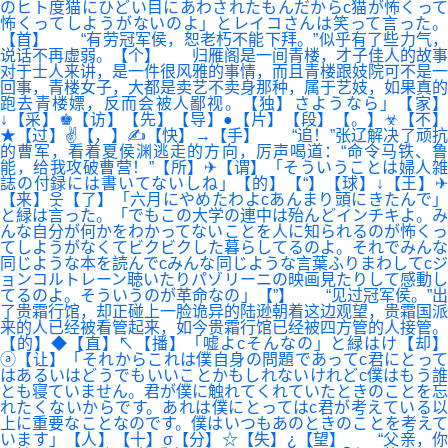
のヒト度猫にひどい目にあわされたもんだからc猫が怖くって
怖くってしようがないのよ」とレイコさんは笑って言った。
【首】 “有劳冠军侯，恕老朽不能下拜。”似乎有了些力气，
说话不再虚弱。【个】 归雁阁是一间青楼，才子佳人的故事
对于士人来讲，是一件很风雅的事情，而且青楼跟妓院可不是一
回事，青楼女子，大都是卖艺不卖身那种，属于艺妓，如果真的
跑去青楼嫖，反而会被人鄙视。【独】さようなら」【家】
↓【采】♚【访】【先】【导】●【片】【段】【。】☣【不】
★【过】✌【，】✍【快】→【手】 “追！”张辽解决了顽抗
的曹军，看着夏侯渊逃走的方向，厉声喝道：“命令马铁、鲁
能，给我攻破曹营！”【所】✈【谓】「そういうことは婦人雑
誌の付録には書いてないしね」【的】【“】【球】↓【王】✈
【来】웃【了】「六月にやめたわよcあんまり頭にきたんで」
と緑は言った。「でもこの大学の連中は殆んどインチキよ。み
んな自分が何かをわかってないことを人に知られるのが怖くっ
てしようがなくてビクビクした暮らしてるのよ。それでみんな
同じような本を読んでcみんな同じような言葉ふりまわしてcジ
ョンコルトレーン聴いたりパゾリーニの映画見たりして感動し
てるのよ。そういうのが革命なの」【”】 “见过冠军侯。”出
了贵霜行馆，却正碰上一脸诡异的陆逊朝着这边观望，贵霜国派
来的人已经被看管起来，如今贵霜行馆已经被四方管的人接管。
【的】◆【直】↖【播】「嘘よcそんなの」と緑はけ【却】
ⓐ【让】「それからこれは僕自身の問題であってc君にとって
はあるいはどうでもいいことかもしれないけれどc僕はもう誰
とも寝ていません。君が僕に触れてくれていたときのことを忘
れたくないからです。あれは僕にとってはc君が考えている以
上に重要なことなのです。僕はいつもあのときのことを考えて
います」【人】【十】σ【分】☆【失】¿【望】 “父亲，你