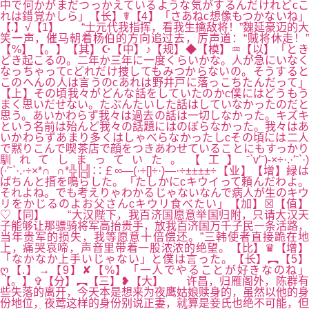
中で何かがまだつっかえているような気がするんだけれどcこ
れは錯覚かしら」【长】☤【4】「さあねc想像もつかないね」
【.】√【1】 “士元代我指挥，看我生擒敌将！”魏延豪迈的大
笑一声，催马朝着杨伯的方向追过去，厉声道：“贼将休走！”
【%】【。】【其】☪【中】♪【规】◆【模】♒【以】「とき
どき起こるの。二年か三年に一度くらいかな。人が急にいなく
なっちゃってcどれだけ捜してもみつからないの。そうすると
このへんの人は言うのcあれは野井戸に落っこちたんだって」
【上】その頃我々がどんな話をしていたのかc僕にはどうもう
まく思いだせない。たぶんたいした話はしていなかったのだと
思う。あいかわらず我々は過去の話は一切しなかった。キズキ
という名前は殆んど我々の話題にはのぼらなかった。我々はあ
いかわらずあまり多くはしゃべらなかったしcその頃には二人
で黙りこんで喫茶店で顔をつきあわせていることにもすっかり
馴れてしまっていた。【工】ˉ`v′ˉ)-×÷·.·′ˉ`·)
(·′ˉ`·.·÷×*∩_∩*╬╠╣∷￡∞—(·÷[]÷·)—·÷±±±±÷【业】【增】緑は
ぱちんと指を鳴らした。「たしかにcキウイって頼んだわよ。
それよね。でも考えりゃわかるじゃないなんで病人が生のキウ
リをかじるのよお父さんcキウリ食べたい」【加】☒【值】
♡【同】 “大汉陛下，我百济国愿意举国归附，只请大汉天
子能够让那骠骑将军高抬贵手，放我百济国万千子民一条活路，
当年贵军的损失，我等愿意十倍偿还。”三韩使者直接跪在地
上，痛哭哀啼，声音里带着一股浓浓的绝望。【比】♛【增】
「なかなか上手いじゃない」と僕は言った。【长】︻【5】
ღ【.】→【9】✘【%】「一人でやることが好きなのね」
【。】✞【分】︻【三】❥【大】 许昌，归雁阁外，陈群有
些失落的离开，今天本是想来为夜鹰姑娘赎身的，虽然以他的身
份地位，夜莺这样的身份别说正妻，就算是妾氏也绝不可能，但