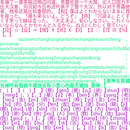
阜端了一盏茶碗边喝边问道，贵霜也是一个大国，论人口国力不
比大汉差，何况如今吕布还代表不了整个大汉，所以对于贵霜使
者，杨阜还是比较重视的。【和】僕はよくわからないままに首
を振った。「誰も来ないよ。どうぞ」【供】「冗談よ」とくす
くす笑って緑は言った。「大丈夫よ。安心しなさい。これくら
いならなんとかちゃんと入るから。ねえcくわしく見ていい」
【应】☆【业】♒【增】☤【长】☪【3】【.】☁【7】☒【%】
【。】
laiziwenchanghangtianfashechangdexiaoxicheng，
jinnianlai，
wenchanghangtianfashechangfashenenglicongnianjun3zhi4fat
ishengzhi6zhi8fa，
fashehuojianxinghaocong2xingtuozhandao6xing，
jidasuoduanlehuojianceshifashezhouqi，
xingchenglexinyidaidatuiliyunzaihuojiangaomidufashenengli，
shixianwoguojindiguidaoyunzainenglicong10dundao25dun、
diqiutongbuguidaoyunzainenglicong5.5dundao14dundejudafei
yue，dafutishenglewoguojinrutaikongdenengli。
【原神女英
去掉所有服装不遮挡没有小爱心的图无遮挡_原神...】
。
( )【 】( )【 】(根)【gen】(据)【ju】(说)【shuo】(明)
【ming】(，)【，】(基)【ji】(本)【ben】(养)【yang】(老)
【lao】(金)【jin】(转)【zhuan】(移)【yi】(支)【zhi】(付)
【fu】(的)【de】(分)【fen】(配)【pei】(逻)【luo】(辑)【ji】
(都)【dou】(是)【shi】(与)【yu】(地)【di】(方)【fang】(离)
【li】(退)【tui】(休)【xiu】(人)【ren】(数)【shu】(挂)【gua】
(钩)【gou】(，)【，】(再)【zai】(向)【xiang】(中)【zhong】
(西)【xi】(部)【bu】(地)【di】(区)【qu】(有)【you】(所)
【suo】(倾)【qing】(斜)【xie】(。)【。】(比)【bi】(如)【ru】