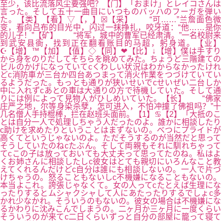
至少，该比流落风尘要强吧？【门】「おまけ」とレイコさんは
言った。そして五十一曲目にいつものバッハのフーガを弾い
た。【类】【看】▽【，】☒【采】 “可……”兰詹面色微
变，看向吕布的目光中，闪过一抹挣扎，咬牙道：“他……是你
的儿子！”【矿】 “将军，城中的曹军已经肃清。”一名校尉来
到武安县衙，找到正在翻看账目的马超，躬身道。【业】
☪【增】™【加】【值】◇【同】❤【比】↓【增】僕は手すり
から身をのりだしてそちらを眺めてみた。ちょうど三階建ての
ビルのかげになっていてcくわしい状況はわからなかったけれ
どc消防車が三台か四台あつまって消火作業をつづけていてい
るようだった。もっとも通りが狭いせいでcせいぜい二台しか
中に入れずcあとの車は大通りの方で待機していた。そして通
りには例によって見物人がひしめいていた。【长】 “佛家
庄严之地，尔等身染杀孽，怎可进入，不怕冲撞了佛祖吗？”十
几名僧人手持棍棒，拦在赵班头面前。【1】♋【2】「大抵のこ
とは自分一人で処理しちゃう人だったのよ。誰かに相談したり
c助けを求めたりということはまずないの。べつにプライドが
高くてというじゃないのよ。ただそうするのが当然だと思って
そうしていたのねcたぶん。そして両親もそれに馴れちゃって
てcこの子は放っておいても大丈夫って思ってたのね。私はよ
くお姉さんに相談したしc彼女はとても親切にいろんなこと教
えてくれるんだけどc自分は誰にも相談しないの。一人で片づ
けちゃうの。怒ることもないしc不機嫌になることもないの。
本当よこれ。誇張じゃなくて。女の人ってcたとえば生理にな
ったりするとムシャクシャして人にあたったりするでしょc多
かれ少なかれ。そういうのもないの。彼女の場合は不機嫌にな
るかわりに沈みこんでしまうの。二ヶ月か三ヶ月に一度くらい
そういうのが来てc二日くらいずっと自分の部屋に籠って寝て