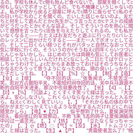
るの。学校も休んでc物も殆んど食べないで。部屋を暗くしてc
何もしないでボオッとしてるの。でも不機嫌というじゃないの
よ。私が学校から戻ると部屋に呼んでc隣りに座らせてc私のそ
の日いちにちのことを聞くの。たいした話じゃないのよ。友だ
ちと何をして遊んだとかc先生がこう言ったとかcテストの成績
がどうだったとかcそんな話よ。そしてそういうのを熱心に聞
いて感想を言ったりc忠告を与えたりしてくれるの。でも私が
いなくなると――たとえばお友だちと遊ぶに行ったりcバレエ
のレッスンに出かけたりすると――また一人でボオッとしてる
の。そして二日くらい経つとそれがバタッと自然になおって元
気に学校に行くの。そういうのがcそうねえc四年くらいつづい
たんじゃないかしら。はじめのうちは両親も気にしてお医者に
相談していたらしいんだけれどcなにしろ二日たてばケロッと
しちゃうわけでしょcだからまあ放っておけばそのうちなんと
かなるだろうって思うようになったのね。頭の良いしっかりし
た子だしってね。【.】☿【6】【%】☆【，】【制】✌【造】
【业】♫【增】 “夺不回的话……”张鲁闻言，不禁苦涩一
笑，若对方占据阳平关，不能短时间夺回的话，关中兵马源源不
断的自阳平关进来，那汉中也就要改性了。【长】【4】─【.】
【0】◐【%】「冗談よ」とくすくす笑って緑は言った。「大丈
夫よ。安心しなさい。これくらいならなんとかちゃんと入るか
ら。ねえcくわしく見ていい」【，】「それから私の体の中で
何かがまだつっかえているような気がするんだけれどcこれは
錯覚かしら」【电】♥【力】 似乎想到了什么，夏侯渊突然
扭头，看向张辽的军营那边，不断飞来飞去的鸽子让夏侯渊脑海
中闪过一道灵光。【、】√【热】【力】「立たなくなっちゃっ
たの」【、】ღ【燃】☁【气】≈【及】【水】「トムコリン
ズ」と緑は言った。【生】▲【产】 “贵霜使者怎么了？”杨