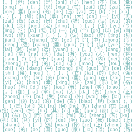
【。】(但)【dan】(是)【shi】(很)【hen】(不)【bu】(幸)
【xing】(，)【，】(现)【xian】(在)【zai】(在)【zai】(美)
【mei】(国)【guo】(的)【de】(压)【ya】(力)【li】(下)【xia】
(，)【，】(加)【jia】(拿)【na】(大)【da】(一)【yi】(再)
【zai】(做)【zuo】(出)【chu】(错)【cuo】(误)【wu】(的)
【de】(决)【jue】(定)【ding】(，)【，】(也)【ye】(令)
【ling】(它)【ta】(离)【li】(一)【yi】(个)【ge】(以)【yi】(斡)
【wo】(旋)【xuan】(、)【、】(调)【tiao】(停)【ting】(见)
【jian】(长)【chang】(的)【de】(“)【“】(中)【zhong】(等)
【deng】(强)【qiang】(国)【guo】(”)【”】(越)【yue】(来)
【lai】(越)【yue】(远)【yuan】(。)【。】(当)【dang】(加)
【jia】(拿)【na】(大)【da】(有)【you】(人)【ren】(将)
【jiang】(“)【“】(干)【gan】(涉)【she】(内)【nei】(政)
【zheng】(”)【”】(的)【de】(矛)【mao】(头)【tou】(指)
【zhi】(向)【xiang】(中)【zhong】(国)【guo】(的)【de】(时)
【shi】(候)【hou】(，)【，】(它)【ta】(的)【de】(强)
【qiang】(邻)【lin】(美)【mei】(国)【guo】(在)【zai】(一)
【yi】(边)【bian】(幸)【xing】(灾)【zai】(乐)【le】(祸)
【huo】(地)【di】(偷)【tou】(着)【zhe】(笑)【xiao】(。)
【。】(加)【jia】(拿)【na】(大)【da】(真)【zhen】(正)
【zheng】(不)【bu】(受)【shou】(外)【wai】(来)【lai】(干)
【gan】(预)【yu】(的)【de】(表)【biao】(现)【xian】(，)
【，】(是)【shi】(如)【ru】(何)【he】(站)【zhan】(在)【zai】
(维)【wei】(护)【hu】(其)【qi】(国)【guo】(家)【jia】(利)
【li】(益)【yi】(而)【er】(非)【fei】(政)【zheng】(客)【ke】
(利)【li】(益)【yi】(的)【de】(坐)【zuo】(标)【biao】(上)
【shang】(，)【，】(选)【xuan】(择)【ze】(正)【zheng】(确)
【que】(的)【de】(国)【guo】(家)【jia】(道)【dao】(路)