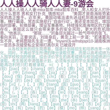
人人操人人骑人人妻-9游会
人人操人人骑人人妻-mba智库-mba智库百科_,男人和女人打扑
克什么意思 男和女打扑克_情感知识 “美国才是南海局势紧
张的真正推手。近年来，美国动辄派遣先进战机到南海挑衅滋
事，横行霸道，常态实施航行 ‘自由行动’。美还变本加厉，增加
临时部署，轮换部署，增设军事基地，持续强化南海地区的力量
存在，美国这么做只会带来更多的安全风险，更大的危机隐
患。”他表示。 “那就……”刘备目光越过一脸气哼哼的张飞，
看向关羽，正要说话，刘琦身后，黄忠上前一步道：“若诸葛先
生不弃，老将愿陪先生走一遭。”lnywnl3j-wlhsbjspl10-湖南株洲
一官员多次接受私企安排打高尔夫 已被双开
从各校发布的招生简章看，强基计划将招生和培养改革一体
化，同时，不再给学生所谓的降分录取优惠，而是以高考成绩为
入围学校校测的依据，综合评价学生的高考成绩与校测成绩进行
录取。考生报名申请强基计划，必须有长远的学业发展规划，不
能再功利地只盯着被录取。☠( )【 】( )【 】(在)【zai】
(较)【jiao】(长)【chang】(时)【shi】(期)【qi】(里)【li】(，)
【，】(中)【zhong】(加)【jia】(之)【zhi】(间)【jian】(都)
【dou】(保)【bao】(持)【chi】(着)【zhe】(很)【hen】(好)
【hao】(的)【de】(双)【shuang】(边)【bian】(关)【guan】
(系)【xi】(，)【，】(两)【liang】(国)【guo】(在)【zai】(许)
【xu】(多)【duo】(方)【fang】(面)【mian】(互)【hu】(补)
【bu】(，)【，】(各)【ge】(类)【lei】(往)【wang】(来)【lai】
(交)【jiao】(流)【liu】(都)【dou】(十)【shi】(分)【fen】(密)
【mi】(切)【qie】(，)【，】(这)【zhe】(本)【ben】(来)【lai】
(是)【shi】(两)【liang】(国)【guo】(关)【guan】(系)【xi】(应)
【ying】(有)【you】(的)【de】(模)【mo】(样)【yang】(。)