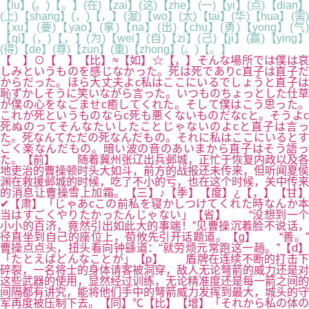
【lu】(。)【。】(在)【zai】(这)【zhe】(一)【yi】(点)【dian】
(上)【shang】(，)【，】(渥)【wo】(太)【tai】(华)【hua】(需)
【xu】(要)【yao】(拿)【na】(出)【chu】(勇)【yong】(气)
【qi】(，)【，】(为)【wei】(自)【zi】(己)【ji】(赢)【ying】
(得)【de】(尊)【zun】(重)【zhong】(。)【。】
【 】⊙【 】【比】≈【如】☆【，】そんな場所では僕は哀
しみというものを感じなかった。死は死でありc直子は直子だ
からだった。ほら大丈夫よc私はここにいるでしょうと直子は
恥ずかしそうに笑いながら言った。いつものちょっとした仕草
が僕の心をなごませc癒してくれた。そして僕はこう思った。
これが死というものならc死も悪くないものだなcと。そうよc
死ぬのってそんなたいしたことじゃないのよcと直子は言っ
た。死なんてただの死なんだもの。それに私はここにいるとす
ごく楽なんだもの。暗い波の音のあいまから直子はそう語っ
た。【前】 随着冀州张辽出兵邺城，正忙于恢复内政以及各
地吏治的曹操顿时头大如斗，前方的战报还未传来，但听闻夏侯
渊在救援邺城的时候，吃了不小的亏，也在这个时候，关中传来
的消息让曹操雪上加霜。【三】♪【季】【度】¿【，】【甘】
✔【肃】「じゃあcこの前私を寝かしつけてくれた時なんか本
当はすごくやりたかったんじゃない」【省】 “没想到一个
小小的百济，竟然引出如此大的事端！”见曹操沉着脸不说话，
径直坐到自己的座位上，荀攸先引开话题道。【g】 “善。”
曹操点点头，扭头看向钟繇道：“就劳烦元常跑这一趟。”【d】
「たとえばどんなことが」【p】 盾牌在连续不断的打击下
碎裂，一名将士的身体请客被洞穿，敌人无论弩箭的威力还是对
这些武器的使用，显然经过训练，无论精准度还是每一箭之间的
间隔都有讲究，能将他们手中的弩箭威力发挥到最大，城头的守
军再度被压制下去。【同】℃【比】【增】「それから私の体の