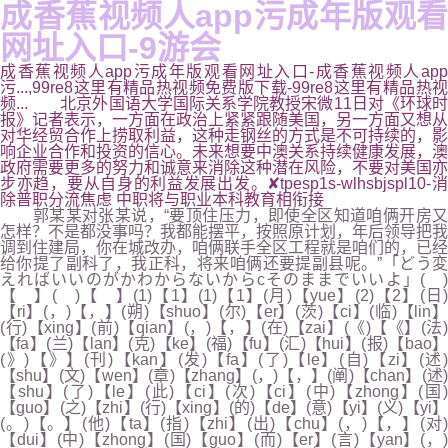
成香蕉视频人app污成年版观看
网址入口-9游会
成香蕉视频人app污成年版观看网址入口-成香蕉视频人app
污...,99re8这里有精品热视频免费版下载-99re8这里有精品热视
频... 北京外国语大学国际关系学院教授宋微11日对《环球时
报》记者表示，一方面在政治上紧紧跟随美国，另一方面又想从
对华经贸合作上捞取利益，这种走钢丝的方式是不可持续的，影
响企业合作和投资的信心。未来想要中澳关系持续健康发展，澳
政府需要更多的努力和诚意来消除这种潜在风险，不要对美国亦
步亦趋，要从自身的利益发展出发。✘tpesp1s-wlhsbjspl10-消
除普职分流焦虑 中职将与职业本科教育相衔接
郭某某对张某说，“要顶住压力，即使全区知道咱俩开房又
怎样？不是都没事吗？我都能摆平，按照原计划，年后领导把我
调到住建局，你在城改办，咱俩联手全区工程就是咱们的，已经
给你提了副科了，我正科，将来咱俩还要提副县呢。”「どう変
えればいいのがかわからないからcそのままでいいよ」( )
【 】( )【 】(1)【1】(1)【1】(月)【yue】(2)【2】(日)
【ri】(，)【，】(朔)【shuo】(尔)【er】(茨)【ci】(临)【lin】
(行)【xing】(前)【qian】(，)【，】(在)【zai】(《)【《】(法)
【fa】(兰)【lan】(克)【ke】(福)【fu】(汇)【hui】(报)【bao】
(》)【》】(刊)【kan】(发)【fa】(了)【le】(自)【zi】(述)
【shu】(文)【wen】(章)【zhang】(，)【，】(阐)【chan】(述)
【shu】(了)【le】(此)【ci】(次)【ci】(中)【zhong】(国)
【guo】(之)【zhi】(行)【xing】(的)【de】(意)【yi】(义)【yi】
(。)【。】(他)【ta】(指)【zhi】(出)【chu】(，)【，】(对)
【dui】(中)【zhong】(国)【guo】(而)【er】(言)【yan】(，)