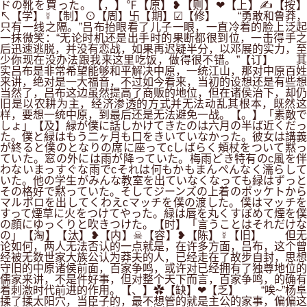
ドの靴を買った。【，】℉【原】❥【则】❤【上】✍【按】
↖【学】☿【制】⊙【周】卐【期】☑【修】 “勇敢和鲁莽，
只有一线之隔。”吕布抬眼看了儿子一眼，一直冷着的脸上泛起
一抹微笑：“无论时机还是出手时的果断都很到位，一击得手之
后迅速逃脱，并没有恋战，如果再迟疑半分，以邓展的实力，至
少你现在没办法跟我来这里吃饭，做得很不错。”【订】 其
实吕布是非常希望能够和平解决中原，一统江山，那对中原百姓
来讲，绝对是一大福音，不过如今看来，当初的设想还是有些想
当然了，吕布这边虽然提高了商贩的地位，但在诸侯治下，却仍
旧是以农耕为主，经济渗透的方式并无法动乱其根本，既然这
样，要想一统中原，到最后还是无法避免一战。【。】「素敵で
しょ」【及】緑が僕に話しかけてきたのは六月の半ば近くだっ
た。僕と緑はもう二ヶ月も口をきいていなかった。彼女は講義
が終ると僕のとなりの席に座ってcしばらく頬杖をついて黙っ
ていた。窓の外には雨が降っていた。梅雨どき特有のc風を伴
わないまっすぐな雨でcそれは何もかもまんぺんなく濡らして
いた。他の学生がみんな教室を出ていなくなっても緑はずっと
その格好で黙っていた。そしてジーンズの上着のポッケトから
マルボロを出してくわえcマッチを僕の渡した。僕はマッチを
すって煙草に火をつけてやった。緑は唇を丸くすぼめて煙を僕
の顔にゆっくりと吹きつけた。【时】「言うことはそれだけな
の」【淘】【汰】❥【内】☠【容】❥【陈】☿【旧】 但无
论如何，两人无法否认的一点就是，在许多方面，吕布，这个曾
经被无数世家大族公认为莽夫的人，已经走在了故步自封，思想
守旧的中原诸侯前面，百家争鸣，或许对已经拥有了独尊地位的
儒家来讲，不是件好事，但对整个天下而言，百家争鸣，的确有
着刺激时代前进的作用。【、】✿【缺】❤【乏】 “唉~”杨阜
揉了揉太阳穴，当臣子的，最不想管的就是主公的家事，偏偏这