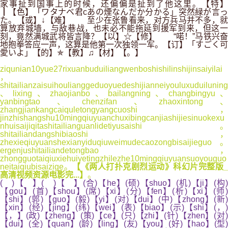
家事扯到国事上的时候，还偏偏是扯到了他这里。【特】
┃【色】「ワタナベ君cあの煙なんだか分かる」突然緑が言っ
た。【或】↓【难】 至少在张鲁看来，对方兵马并不多，就
算放弃城墙，与敌巷战，也未必不能拖延到援军到来，但这一
刻，竟然满城武将皆言降？【以】☆【修】 “喏！”马铁兴奋
地抱拳答应一声，这算是他第一次独领一军。【订】「すごく可
愛いよ」【的】✯【教】♫【材】【。】
ziqunian10yue27rixuanbuduiliangwenboshishilinshijinsaiyilai
，
shitailianzaisuihoulianggeduoyuedeshijianneiyouluxuduiluning
、lixing、zhaojianbo、bailangning、changbingyu、
yanbingtao、chenzifan、zhaoxintong、
zhangjiankangcaiquletongyangcuoshi，
jinzhishangshu10mingqiuyuanchuxibingcanjiashijiesinuokexu
nhuisaijiqitashitailianguanlidetiyusaishi。
shitailiandangshibiaoshi，
zhexieqiuyuanshexianyiduqiuweimudecaozongbisaijieguo。
ergenjushitailiandetongbao，
zhongguotaiqiuxiehuiyetingzhilezhe10mingqiuyuansuoyouguo
neitaiqiubisaizige。
【《两人打扑克剧烈运动》科幻片完整版_
高清视频资源电影完...】
。
( )【 】( )【 】(合)【he】(硕)【shuo】(机)【ji】(构)
【gou】(首)【shou】(席)【xi】(分)【fen】(析)【xi】(师)
【shi】(郭)【guo】(毅)【yi】(对)【dui】(中)【zhong】(新)
【xin】(经)【jing】(纬)【wei】(表)【biao】(示)【shi】(，)
【，】(政)【zheng】(策)【ce】(只)【zhi】(针)【zhen】(对)
【dui】(全)【quan】(龄)【ling】(友)【you】(好)【hao】(型)