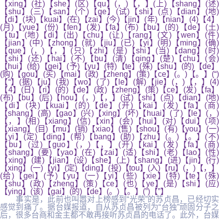
【xing】(社)【she】(区)【qu】(，)【，】(上)【shang】(述)
【shu】(三)【san】(个)【ge】(试)【shi】(点)【dian】(地)
【di】(块)【kuai】(在)【zai】(今)【jin】(年)【nian】(4)【4】
(月)【yue】(份)【fen】(发)【fa】(布)【bu】(的)【de】(土)
【tu】(地)【di】(出)【chu】(让)【rang】(文)【wen】(件)
【jian】(中)【zhong】(就)【jiu】(已)【yi】(明)【ming】(确)
【que】(，)【，】(只)【zhi】(是)【shi】(当)【dang】(时)
【shi】(还)【hai】(不)【bu】(清)【qing】(楚)【chu】(会)
【hui】(给)【gei】(予)【yu】(特)【te】(殊)【shu】(的)【de】
(购)【gou】(买)【mai】(政)【zheng】(策)【ce】(。)【。】(“)
【“】(据)【ju】(我)【wo】(了)【le】(解)【jie】(，)【，】(4)
【4】(日)【ri】(的)【de】(政)【zheng】(策)【ce】(发)【fa】
(布)【bu】(后)【hou】(，)【，】(试)【shi】(点)【dian】(地)
【di】(块)【kuai】(的)【de】(开)【kai】(发)【fa】(商)
【shang】(高)【gao】(兴)【xing】(坏)【huai】(了)【le】(，)
【，】(相)【xiang】(信)【xin】(会)【hui】(对)【dui】(项)
【xiang】(目)【mu】(销)【xiao】(售)【shou】(有)【you】(一)
【yi】(定)【ding】(帮)【bang】(助)【zhu】(。)【。】(不)
【bu】(过)【guo】(，)【，】(开)【kai】(发)【fa】(商)
【shang】(要)【yao】(在)【zai】(适)【shi】(老)【lao】(性)
【xing】(建)【jian】(设)【she】(上)【shang】(进)【jin】(行)
【xing】(一)【yi】(定)【ding】(投)【tou】(入)【ru】(，)【，】
(给)【gei】(予)【yu】(一)【yi】(些)【xie】(特)【te】(殊)
【shu】(政)【zheng】(策)【ce】(也)【ye】(是)【shi】(应)
【ying】(该)【gai】(的)【de】(。)【。】(”)【”】
事实是，此前也叫嚣对上榜感到“光荣”的苏贞昌，已经切实
感觉到痛了。据台媒报道，自从苏贞昌被列为“台独”顽固分子之
后，很多台商和金主都不敢再接听苏贞昌的电话了。此外，台媒