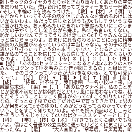
離トラックのタイヤのうなりがときおり重々しくあたりの空気
を震わせていた。僕は台所に戻ってブラディーをもう一杯飲み
cそして車輪の下を読みつづけた。【教】●【材】↗【须】で
もだからといってその子の話を信じたみんなを責めるわけには
いかないわよ。私だって信じたと思うものcもしそういう立場
に置かれたら。お人形みたいにきれいで悪魔みたいに口のうま
い女の子がくしくし泣きながら嫌よ。私c何も言いたくない。
恥かしいわなんて言ってうちあけ話したらcそりゃみんなコロ
ッと信じちゃうわよ。おまけに具合のわるいことにc私に精神
病院の入院歴があるっていうのは本当じゃない。その子の顔を
思いきり打ったっていうのも本当じゃない。となるといったい
誰が私の言うことを信じてくれる信じてくれるのは夫くらいの
ものよ。【及】ツ【时】【修】☮【订】®【，】☪【根】
■【据】「あのねcセックスシーンになるとんねcまわりの人が
みんなゴクンって唾を呑みこむ音が聞こえるの」と緑は言っ
た。「そのゴクンっていう音が大好きなのc私。とても可愛い
くって」【党】【的】▼【理】❥【论】❣【创】✌【新】
【成】 “将军，挡不住了，我们撤吧！”一名小校冲上来，向
臧霸哀求道。【果】♒【、】「あのねワタナベ君。私のことを
とか欲求不満だとか挑発的だとかいう風には思わないでね。私
ただそういうことにすごく興味があってcすごく知りたいだけ
なの。ずっと女子校で女の子だけの中で育ってきたでしょ男の
人が何を考えてcその体のしくみがどうなってるのかってcそう
いうことをすごく知りたいのよ。それも婦人雑誌のとじこみと
かそういうんじゃなくてcいわばケーススタディーとして」
【科】┄【学】¿【技】✪【术】「好きでもとくに嫌いでもな
いよ。僕はごく普通の公立高校に通ったけどとくに気にはしな
かったな。」【最】 “大人言重了。”帘幕后，琴声潺潺，听