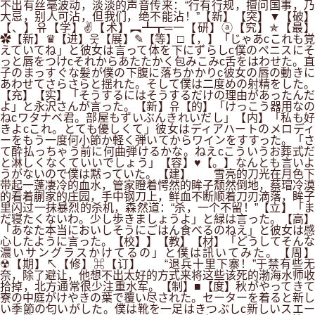
不出有丝毫波动，淡淡的声音传来：“行有行规，擅问国事，乃
大忌，别人可沾，但我们，绝不能沾！”【新】【突】▼【破】
【、】유【学】✌【术】︻┻┳═一【研】ⓐ【究】✯【最】
✿【新】♛【进】웃【展】✎【等】□【，】「じゃあcこれも覚
えていてね」と彼女は言って体を下にずらしc僕のペニスにそ
っと唇をつけcそれからあたたかく包みこみc舌をはわせた。直
子のまっすぐな髪が僕の下腹に落ちかかりc彼女の唇の動きに
あわせてさらさらと揺れた。そして僕は二度めの射精をした。
【充】【实】「そうするにはそうするだけの理由があったんだ
よ」と永沢さんが言った。【新】유【的】「けっこう器用なの
ねcワタナベ君。部屋もずいぶんきれいだし」【内】「私も好
きよcこれ。とても優しくて」彼女はディアハートのメロディ
ーをもう一度何小節か軽く弾いてからワインをすすった。「さ
て酔払っちゃう前に何曲弾けるかな。ねえcこういうお葬式だ
と淋しくなくていいでしょう」【容】♥【。】なんとも言いよ
うがないので僕は黙っていた。【建】 雪亮的刀光在月色下
带起一蓬凄冷的血水，管家瞪着愕然的眸子颓然倒地，蔡瑁冷漠
的看着蒯家的庄园，手中钢刀上，鲜血不断顺着刀刃滴落，眸子
里闪过一抹暴烈的杀机，森然道：“杀，一个不留！”【立】「ま
だ寝たくないわ。少し歩きましょうよ」と緑は言った。【高】
「あなた本当においしそうにごはん食べるのねえ」と彼女は感
心したように言った。【校】】【教】【材】「どうしてそんな
濃いサングラスかけてるの」と僕は訊いてみた。【周】
☢【期】↖【修】⌘【订】 “退兵十里下寨！”于禁有些无
奈，除了避让，他想不出太好的方式来将这些该死的渤海水师收
拾掉，北方通常很少注重水军。【制】■【度】秋がやってきて
寮の中庭がけやきの葉で覆い尽された。セーターを着ると新し
い季節の匂いがした。僕は靴を一足はきつぶしc新しいスエー