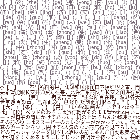
【，】(这)【zhe】(个)【ge】(拥)【yong】(有)【you】(1)【1】
(4)【4】(亿)【yi】(人)【ren】(口)【kou】(和)【he】(具)【ju】
(备)【bei】(经)【jing】(济)【ji】(实)【shi】(力)【li】(的)
【de】(国)【guo】(家)【jia】(，)【，】(当)【dang】(然)
【ran】(会)【hui】(在)【zai】(未)【wei】(来)【lai】(的)【de】
(世)【shi】(界)【jie】(舞)【wu】(台)【tai】(上)【shang】(扮)
【ban】(演)【yan】(重)【zhong】(要)【yao】(角)【jiao】(色)
【se】(。)【。】(“)【“】(即)【ji】(使)【shi】(环)【huan】(境)
【jing】(发)【fa】(生)【sheng】(变)【bian】(化)【hua】(，)
【，】(中)【zhong】(国)【guo】(仍)【reng】(然)【ran】(是)
【shi】(德)【de】(国)【guo】(和)【he】(欧)【ou】(洲)
【zhou】(重)【zhong】(要)【yao】(的)【de】(经)【jing】(济)
【ji】(和)【he】(贸)【mao】(易)【yi】(伙)【huo】(伴)【ban】
(。)【。】(我)【wo】(们)【men】(不)【bu】(想)【xiang】(‘)
【‘】(脱)【tuo】(钩)【gou】(’)【’】(，)【，】(不)【bu】(想)
【xiang】(与)【yu】(中)【zhong】(国)【guo】(‘)【‘】(脱)
【tuo】(钩)【gou】(’)【’】(。)【。】(”)【”】
ღ【 】 不出所料的是，陆逊和顾邵闭口不提结盟之事，而
是希望能跟长安开通贸易往来，允许江东商队与长安之间进行贸
易。【 】【第】 荀彧苦笑道：“主公所言在理，然恐各大
世家怨言颇重，吕布此次，已经触及到他们根本了。”【十】
【六】♀【条】↓【 】【高】「いやc映画みたいですねc今日
は」【校】ベッドのわきには旅行鞄がそのまま置かれc白いコ
ートが椅子の背にかけてあった。机の上はきちんと整理されc
その前の壁にはスヌーピーのカレンダーがかかっていた。僕は
窓のカーテンを少し開けてc人気のない商店街を見下ろした。
どの店もシャッターを閉ざしc酒屋の前に並んだ自動販売機だ
けが身をすくめるようにしてじっと夜明けを待っていた。長距