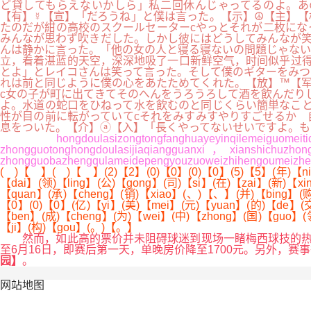
ど貸してもらえないかしら」私二回休んじゃってるのよ。あ
【有】☿【宣】「だろうね」と僕は言った。【示】☮【主】【
たのだが紺の高校のスクールセーターcやっとそれが二枚にな
みんなが思わず吹きだした。しかし彼にはどうしてみんなが笑
んは静かに言った。「他の女の人と寝る寝ないの問題じゃな
立，看着湛蓝的天空，深深地吸了一口新鲜空气，时间似乎过得
とよ」とレイコさんは笑って言った。そして僕のギターをみつ
れは前と同じように僕の心をあたためてくれた。【放】™【军】⌘【
c女の子が町に出てきてそのへんをうろうろして酒を飲んだり
よ。水道の蛇口をひねって水を飲むのと同じくらい簡単なこと
性が目の前に転がっていてcそれをみすみすやりすごせるか 
息をついた。【介】ⓐ【入】「長くやってないせいですよ。
hongdoulasizongtongfanghuayeyinqilemeiguom
zhongguotonghongdoulasijiaqiangguanxi，xianshichuzhon
zhongguobazhengqulameidepengyouzuoweizhihengoumeizhe
( )【 】( )【 】(2)【2】(0)【0】(0)【0】(5)【5】(年)【ni
【dai】(领)【ling】(公)【gong】(司)【si】(在)【zai】(新)【xi
【quan】(承)【cheng】(销)【xiao】(、)【、】(并)【bing】(
【0】(0)【0】(亿)【yi】(美)【mei】(元)【yuan】(的)【de】(交)
【ben】(成)【cheng】(为)【wei】(中)【zhong】(国)【guo】(领
【ji】(构)【gou】(。)【。】
然而，如此高的票价并未阻碍球迷到现场一睹梅西球技的热情。订
至6月16日，即赛后第一天，单晚房价降至1700元。另外，
园】
。
网站地图