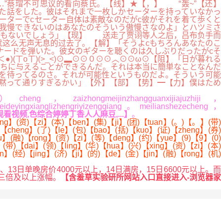
”蔡瑁不可思议的看向蔡氏。【线】★【，】 “轰~”【还】
た話をした。彼はそれまで一枚しかセーターを持っていなかっ
ーターでcセーター自体は素敵なのだがc彼がそれを着て歩くと
我慢できないのはあなたのそういう傲慢さなのよ」とハツミさ
度もないでしょう」【现】 送走了贾诩等人之后，吕布负手而
这么无声无息的过去了。【解】「そうよcもちろんあなたのこ
ナードを弾いた。彼女のギターを聴くのは久しぶりだったがcそ
)(ㄒoㄒ)(>_<)⊙▂⊙⊙０⊙⊙︿⊙⊙ω⊙【阻】「日が暮れる
たちに与えることができるんだ。それは本当に簡単なことなんだ
を待ってるのさ。それが可能性というものだよ。そういう可能
は黙って通りすぎるかい」【外】【部】【势】━【力】僕はため
】
cheng，zaizhongmeijinzhangguanxijiajuzhiji，
meideyingxianglizhengriyizengqiang。meilianshezecheng，
视频,色综合婷婷丁香人人麻豆,...】
。
ng】(资)【zi】(本)【ben】(集)【ji】(团)【tuan】(。)【。】(带)
)【cheng】(了)【le】(包)【bao】(括)【kuo】(证)【zheng】(券)
(融)【rong】(资)【zi】(等)【deng】(约)【yue】(9)【9】(0)
带)【dai】(领)【ling】(华)【hua】(兴)【xing】(资)【zi】(本)
】(经)【jing】(济)【ji】(的)【de】(金)【jin】(融)【rong】(机)
单晚房价4000元以上，14日满房，15日6600元以上。而
有三倍及以上涨幅。
【含羞草实验研所网站入口直接进入-浏览器