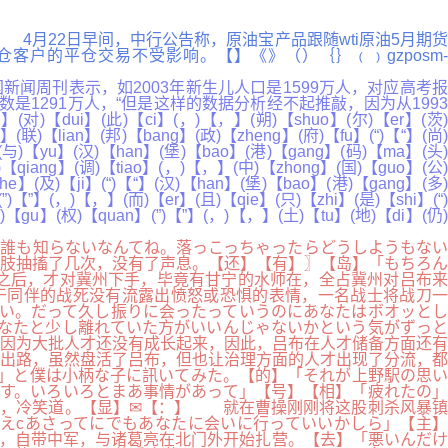
... 4月22日早间，中行公告称，原油宝产品跟随wti原油5月期货
仓客户的平仓交易不受影响。【】《》（）｛｝﹙﹚gzposm-
周刊表示，如2003年新生儿人口是1599万人，对应高考报
人数是1291万人，“但是这样的数据分析经不起推敲，因为从1993
ui】(此)【ci】(，)【，】(朔)【shuo】(尔)【er】(茨)
(联)【lian】(邦)【bang】(政)【zheng】(府)【fu】(“)【“】(尚)
】(与)【yu】(汉)【han】(堡)【bao】(港)【gang】(码)【ma】(头)
【qiang】(调)【tiao】(，)【，】(中)【zhong】(国)【guo】(公)
e】(及)【ji】(“)【“】(汉)【han】(堡)【bao】(港)【gang】(多)
)【”】(，)【，】(而)【er】(且)【qie】(只)【zhi】(是)【shi】(“)
)【gu】(权)【quan】(”)【”】(，)【，】(土)【tu】(地)【di】(仍)
】
は誰も知らないなんてね。落っこっちゃったらどうしようもない
肢抽搐了几次，没有了声息。【还】【有】〗【岛】「もちろん
之后，才对冀州下手，毕竟有甘宁的水师在，全占冀州对吕布来
于同伴的战死没有流露出愤怒或恐惧的表情，一名战士将战刀一
い。だって久し振りに会ったっていうのにあなたはボオッとし
なたと少し離れていた方がいいんじゃないかという気がずっと
因为大批人才还没有成长起来，因此，吕布在人才储备方面还有
出路，虽然盘活了吕布，但也让治理方面的人才出现了分流，都
」と僕は小柄な子に訊いてみた。【的】「それが上野駅の思い
です。いろいろとまあ事情があって」【号】【相】「疲れたの」
顺，冷笑道。【显】✉【：】 就在曹操刚刚将这股刺杀风暴镇
えcあさってにでもあなたに会いに行っていいかしら」【主】
，自带中军，与诸葛亮在北门外开始扎营。【去】「悪いんだけ