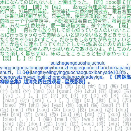
木になんてのぼれないよ」と僕は言った。【的】○оοo靓￡仔
oοоo泡【尊】【重】유【就】 赵云没有理会地上五名曹将
的尸体，打马回到阵前，继续等待一炷香的时间过去，眼看着那
一炷香已经烧到了尽头，只要烧完，便是进攻的时候了，白马营
的将士一个个摩拳擦掌，不断地擦拭着自己的弩箭，将箭匣填
满，只待一炷香烧完，便一举攻破大营，杀个痛快。【是】
┄【泡】「何もかも放り出して誰も知っている人のいないとこ
ろに行っちゃうのって素晴らしいと思わない私ときどきそうし
たくなちゃうのよcすごく。だからもしあなたが私をひょいと
どこか遠くに連れてってくれたとしたらc私あなたのために牛
みたいに頑丈な赤ん坊いっばい産んであげるわよ。そしてみん
なで楽しく暮らすの。床の上をころころと転げまわって」
【汤】【。】ⓐ【”】
suizhegengduoshujuchulu
yingguoguojiatongjijujinyibuxiuzhengleguoneichanchuxiajiang
shuzi，11.0�jiangfuyelingyingguochaoguoxibanyade10.8%，
chengweizhuyaojingjitizhongxiajiangzuidadeyige。
【《肉嫁
柳家全集》超清免费在线观看 - 星辰影院】
。
( )【 】( )【 】(希)【xi】(普)【pu】(金)【jin】(斯)【si】
(十)【shi】(分)【fen】(关)【guan】(注)【zhu】(教)【jiao】(育)
【yu】(。)【。】(2)【2】(0)【0】(0)【0】(8)【8】(年)
【nian】(时)【shi】(，)【，】(他)【ta】(就)【jiu】(表)
【biao】(示)【shi】(要)【yao】(确)【que】(保)【bao】(“)【“】
(每)【mei】(所)【suo】(学)【xue】(校)【xiao】(都)【dou】
(是)【shi】(优)【you】(秀)【xiu】(的)【de】(学)【xue】(校)
【xiao】(，)【，】(每)【mei】(位)【wei】(老)【lao】(师)
【shi】(都)【dou】(是)【shi】(优)【you】(秀)【xiu】(的)
【de】(老)【lao】(师)【shi】(”)【”】(。)【。】(2)【2】(0)