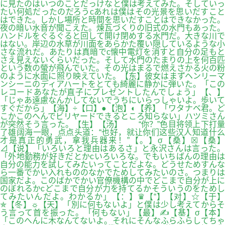
に見たのはいつのことだっけなと僕は考えてみた。そしていっ
たい何処だったのだろうcあれは僕はその光景を思いだすこと
はできた。しかし場所と時間を思いだすことはできなかった。
夜の暗い水音が聞こえた。煉瓦づくりの旧式の水門もあった。
ハンドルをぐるぐると回して開け閉めする水門だ。大きな川で
はない。岸辺の水草が川面をあらかた覆い隠しているような小
さな流れだ。あたりは真暗でc懐中電灯を消すと自分の足もと
さえ見えないくらいだった。そして水門のたまりの上を何百匹
という数の螢が飛んでいた。その光はまるで燃えさかる火の粉
のように水面に照り映えていた。【东】彼女はまずヘンリーマ
ンシーニのディアハートをとても綺麗に静かに弾いた。「この
レコードあなたが直子にプレゼントしたんでしょう」【、】
「じゃあ遠慮なんかしてないでうちにいらっしゃいよ。歩いて
すぐだから」【海】÷【口】●【泡】◐【养】「ワタナベ君。ど
こかこのへんでビリヤードできるところ知らない」ハツミさん
が突然そう言った。【生】【汤】 “你？”色目将领上下打量
了雄阔海一眼，点点头道：“也好，就让你们这些汉人知道什么
才是真正的勇武，拿我兵器来！”【。】σ【桑】☒【桑】
⊿【说】「いろいろと理由はあるさ」と永沢さんは言った。
「外地勤務が好きだとかcいろいろな。でもいちばんの理由は
自分の能力を試してみたいってことだよな。どうせためすんな
ら一番でかい入れもののなかでためしてみたいのさ。つまりは
国家だよ。このばかでかい官僚機構の中でどこまで自分が上に
のぼれるかcどこまで自分が力を持てるかそういうのをためし
てみたいんだよ。わかるか」【：】♛【“】【对】☆【于】
✯【冬】☼【天】「別に何もないよ」と僕は少し考えてからそ
う言って首を振った。「何もない」【最】✍【基】σ【本】
「このへんに木なんてないよ。それにそんなふらふらしてちゃ