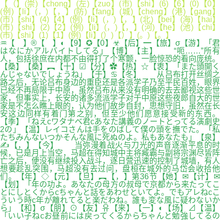
【（】(崇)【chong】(左)【zuo】(市)【shi】(6)【6】(0)【0】
(例)【li】(，)【，】(防)【fang】(城)【cheng】(港)【gang】
(市)【shi】(4)【4】(例)【li】(，)【，】(北)【bei】(海)【hai】
(市)【shi】(2)【2】(例)【li】(，)【，】(河)【he】(池)【chi】
(市)【shi】(1)【1】(例)【li】(）)【）】(。)【。】
♒【 】®【 】◐【9】✪【0】☣【后】━【旅】σ【游】「君
はなにかアルバイトしてる」【博】【主】 “呃……”所有
人，包括徐庶在内都不由得打了个寒颤，一脸惊恐的看向庞统。
【桑】【桑】︻【十】☑【分】✿【热】☆【衷】「また頭開く
んじゃないでしょうね」【于】♋【冬】 从吕布打开丝绸之
路之后，无论吕布身边的重臣还是各派学子乃至平民百姓，眼界
已经不再局限于中原，虽然吕布从来没有明确的去去鄙视这些世
家，但事实上，长安的诸多流派学子对于中原这些夜郎自大的世
家是不怎么瞧上眼的，认为他们故步自封，思想守旧，虽然在长
安这边同样有着门第之别，但至少他们愿意接受新的东西。
【季】「ねえcワタナベ君cあなた講義のノートとってる演劇史
2の」【温】レイコさんは手をのばして僕の頭を撫でた。「私
たちみんないつかそんな風に死ぬのよ。私もあなたも」【泉】
✍【，】【今】 当弥漫着战火与刀光的声音逐渐平息的时
候，已是月上当空，马超在得知城中主将臧霸与副将宗渊尽皆阵
亡之后，便没有继续投入战斗，逐日营迅速的控制了城墙，有人
想要趁乱突围，马超没有去过问，盘桓在城外的马岱会收拾他
们。【年】◇【元】【旦】︻【，】第36节【她】✉【计】✉
【划】「年の功よ。あなたの母方の叔母で京都から来たってこ
とにしとくからcちゃんと話をあわせといてよ。でもアレねcこ
ういう時c年が離れてると楽だわね。誰も変な風に疑わないか
ら」【和】σ【朋】⊙【友】유【来】【一】◐【场】⊿【温】
「いい子ねcお昼前には戻ってくるからちゃんと勉強してるの