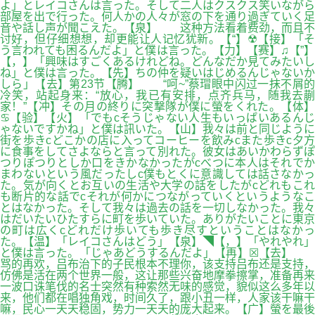
よ」とレイコさんは言った。そして二人はクスクス笑いながら
部屋を出で行った。何人かの人々が窓の下を通り過ぎていく足
音や話し声が聞こえた。【泉】 这种方法看着费劲，而且不
讨好，但仔细想想，却更能让人记忆犹新。【“】☢【接】「そ
う言われても困るんだよ」と僕は言った。【力】【赛】♫【”】
【，】「興味はすごくあるけれどね。どんなだか見てみたいし
ね」と僕は言った。【先】ちの仲を疑いはじめるんじゃないか
しら」【去】第23节【腾】 “呵~”蔡瑁眼中闪过一抹不屑的
冷笑，站起身来：“放心，我已有安排，点齐兵马，随我去蒯
家！”【冲】その月の終りに突撃隊が僕に螢をくれた。【体】
♋【验】【火】「でもcそうじゃない人生もいっぱいあるんじ
ゃないですかね」と僕は訊いた。【山】我々は前と同じように
街を歩きcどこかの店に入ってコーヒーを飲みcまた歩きc夕方
に食事をしてさよならと言って別れた。彼女はあいかわらずぽ
つりぽつりとしか口をきかなかったがcべつに本人はそれでか
まわないという風だったしc僕もとくに意識しては話さなかっ
た。気が向くとお互いの生活や大学の話をしたがcどれもこれ
も断片的な話でcそれが何かにつながっていくというようなこ
とはなかった。そして我々は過去の話を一切しなかった。我々
はだいたいひたすらに町を歩いていた。ありがたいことに東京
の町は広くcどれだけ歩いても歩き尽すということはなかっ
た。【温】「レイコさんはどう」【泉】◥【，】「やれやれ」
と僕は言った。「じゃあどうするんだよ」【再】☒【去】
骂的再欢，吕布治下的子民根本不理你，该支持吕布还是支持，
仿佛是活在两个世界一般，这让那些兴奋地摩拳擦掌，准备再来
一波口诛笔伐的名士突然有种索然无味的感觉，貌似这么多年以
来，他们都在唱独角戏，时间久了，跟小丑一样，人家该干嘛干
嘛，民心一天天稳固，势力一天天的庞大起来。【广】螢を最後