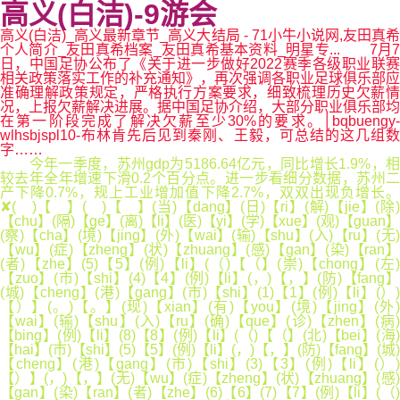
高义(白洁)-9游会
高义(白洁)_高义最新章节_高义大结局 - 71小牛小说网,友田真希
个人简介_友田真希档案_友田真希基本资料_明星专... 7月7
日，中国足协公布了《关于进一步做好2022赛季各级职业联赛
相关政策落实工作的补充通知》，再次强调各职业足球俱乐部应
准确理解政策规定，严格执行方案要求，细致梳理历史欠薪情
况，上报欠薪解决进展。据中国足协介绍，大部分职业俱乐部均
在第一阶段完成了解决欠薪至少30%的要求。│bqbuengy-
wlhsbjspl10-布林肯先后见到秦刚、王毅，可总结的这几组数
字……
今年一季度，苏州gdp为5186.64亿元，同比增长1.9%，相
较去年全年增速下滑0.2个百分点。进一步看细分数据，苏州二
产下降0.7%，规上工业增加值下降2.7%，双双出现负增长。
✘( )【 】( )【 】(当)【dang】(日)【ri】(解)【jie】(除)
【chu】(隔)【ge】(离)【li】(医)【yi】(学)【xue】(观)【guan】
(察)【cha】(境)【jing】(外)【wai】(输)【shu】(入)【ru】(无)
【wu】(症)【zheng】(状)【zhuang】(感)【gan】(染)【ran】
(者)【zhe】(5)【5】(例)【li】(（)【（】(崇)【chong】(左)
【zuo】(市)【shi】(4)【4】(例)【li】(，)【，】(防)【fang】
(城)【cheng】(港)【gang】(市)【shi】(1)【1】(例)【li】(）)
【）】(。)【。】(现)【xian】(有)【you】(境)【jing】(外)
【wai】(输)【shu】(入)【ru】(确)【que】(诊)【zhen】(病)
【bing】(例)【li】(8)【8】(例)【li】(（)【（】(北)【bei】(海)
【hai】(市)【shi】(5)【5】(例)【li】(，)【，】(防)【fang】(城)
【cheng】(港)【gang】(市)【shi】(3)【3】(例)【li】(）)
【）】(，)【，】(无)【wu】(症)【zheng】(状)【zhuang】(感)
【gan】(染)【ran】(者)【zhe】(6)【6】(7)【7】(例)【li】(（)