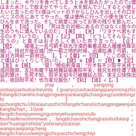
しまった。キウリを食べてしまうと水を飲みたがったのでc僕
はまた水さしで飲ませてやった。水を飲んで少しすると小便し
たいと言ったのでc僕はベットの下からしびんを出しcその口を
ベニスの先にあててやった。僕は便所に行って小便を捨てcし
びんを水で洗った。そして病室に戻ってお茶の残りを飲んだ。
【推】↓【动】【中】「死は生の対極にあるのではなくc我々の
生のうちに潜んでいるのだ」【美】┆【关】「ワタナベ君もす
るのcそういうの」【系】♪【止】【跌】「どうしてそんなこと
言うの」と直子はおそろしく乾いた声で言った。【企】
【稳】 城墙上一名弓箭手目光冷漠的看着这批人缓缓地靠近
城门，待对方接近城门外一箭之地的时候，迅速拉满了弓箭，对
准对方阵前一箭射出。【，】√【重】➳【回】「ここの庭に」
と僕はびっくりして訊いた。【健】✯【康】☉【稳】❥【定】
【发】✯【展】 “是！”杨伯躬身道：“方才有不少阳平关将士
逃回南郑，言吕布麾下猛将魏延偷袭阳平关，我兄长杨任遭了魏
延的算计，生死不知，阳平关如今已被魏延占领，求主公快快出
兵，收回阳平关！也为家兄报仇！”【轨】【道】√【。】
jinqi，yangxing、
yinbaojianhuilianheyinfa《guanyuzuohaodangqianjinrongzhic
hifangdichanshichangpingwenjiankangfazhangongzuodetongz
hi》，
qizhongtichu16tiaojucuozhichifangdichanshichangpingwenjian
kangfazhan；10yue，
fangdichanqiyerongziguimoyehuanmanxiufu。
bushaofenxishirenwei，fangdichanshichangjiasuhuifukeqi，
dan“huangjinshidai”yishinanyizaixian。
wangxiaoqiangcheng，
fangdichanzuoweijingjizhuyaozhichengzhiyi，