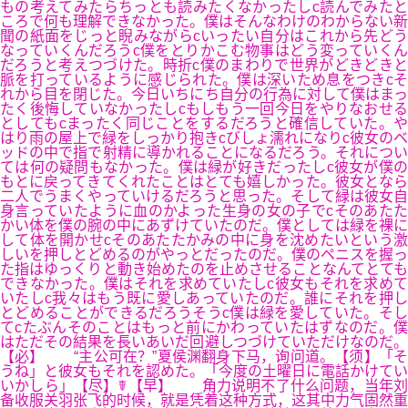
もの考えてみたらちっとも読みたくなかったしc読んでみたと
ころで何も理解できなかった。僕はそんなわけのわからない新
聞の紙面をじっと睨みながらcいったい自分はこれから先どう
なっていくんだろうc僕をとりかこむ物事はどう変っていくん
だろうと考えつづけた。時折c僕のまわりで世界がどきどきと
脈を打っているように感じられた。僕は深いため息をつきcそ
れから目を閉じた。今日いちにち自分の行為に対して僕はまっ
たく後悔していなかったしcもしもう一回今日をやりなおせる
としてもcまったく同じことをするだろうと確信していた。や
はり雨の屋上で緑をしっかり抱きcびしょ濡れになりc彼女のベ
ッドの中で指で射精に導かれることになるだろう。それについ
ては何の疑問もなかった。僕は緑が好きだったしc彼女が僕の
もとに戻ってきてくれたことはとても嬉しかった。彼女となら
二人でうまくやっていけるだろうと思った。そして緑は彼女自
身言っていたように血のかよった生身の女の子でcそのあたた
かい体を僕の腕の中にあずけていたのだ。僕としては緑を裸に
して体を開かせcそのあたたかみの中に身を沈めたいという激
しいを押しとどめるのがやっとだったのだ。僕のペニスを握っ
た指はゆっくりと動き始めたのを止めさせることなんてとても
できなかった。僕はそれを求めていたしc彼女もそれを求めて
いたしc我々はもう既に愛しあっていたのだ。誰にそれを押し
とどめることができるだろうそうc僕は緑を愛していた。そし
てcたぶんそのことはもっと前にかわっていたはずなのだ。僕
はただその結果を長いあいだ回避しつづけていただけなのだ。
【必】 “主公可在？”夏侯渊翻身下马，询问道。【须】「そ
うね」と彼女もそれを認めた。「今度の土曜日に電話かけてい
いかしら」【尽】☤【早】 角力说明不了什么问题，当年刘
备收服关羽张飞的时候，就是凭着这种方式，这其中力气固然重