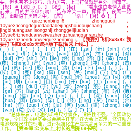
要，但也有不少技巧，角力厉害，上马打仗就是另外一回事了。
【规】☭【划】σ【、】【积】【极】 “看来这位老情人此番
前来，目的并不单纯呐！”吕布冷笑一声，挥挥手，夜鹰一躬
身，重新隐于黑暗之中。【应】 “杀！”【对】✪【。】
quezhenbingli6：zhongguoji，
10yue2ricongdeguodaodabeijingshoudoujichang，
jingbihuanguanlisongzhijizhonggelijiudian，
10yue6rizhenduanweiwuzhengzhuangganranzhe，
10yue7rizhenduanweiquezhenbingli。
【我要打飞杌8x8x8x-
要打飞杌8x8x8x无遮挡版下载(暂未上线...】
。
( )【 】( )【 】(“)【“】(在)【zai】(新)【xin】(冠)
【guan】(肺)【fei】(炎)【yan】(疫)【yi】(情)【qing】(对)
【dui】(世)【shi】(界)【jie】(经)【jing】(济)【ji】(造)【zao】
(成)【cheng】(严)【yan】(重)【zhong】(冲)【chong】(击)
【ji】(的)【de】(形)【xing】(势)【shi】(下)【xia】(，)【，】
(埃)【ai】(克)【ke】(森)【sen】(美)【mei】(孚)【fu】(广)
【guang】(东)【dong】(惠)【hui】(州)【zhou】(乙)【yi】(烯)
【xi】(项)【xiang】(目)【mu】(开)【kai】(工)【gong】(，)
【，】(对)【dui】(于)【yu】(增)【zeng】(强)【qiang】(各)
【ge】(方)【fang】(战)【zhan】(胜)【sheng】(疫)【yi】(情)
【qing】(信)【xin】(心)【xin】(、)【、】(深)【shen】(化)
【hua】(国)【guo】(际)【ji】(经)【jing】(贸)【mao】(合)
【he】(作)【zuo】(具)【ju】(有)【you】(重)【zhong】(要)
【yao】(意)【yi】(义)【yi】(。)【。】(”)【”】
“总体来看，电池的规格尺寸偏多，适应性不强。”全国政协
常委、全国政协经济委员会副主任苗圩在大会上表示，修订动力
电池规格尺寸的标准，进行标准化生产是提高竞争力的一项重要
工作。
【第99章:公交车上_村长的后院-69书吧】
。