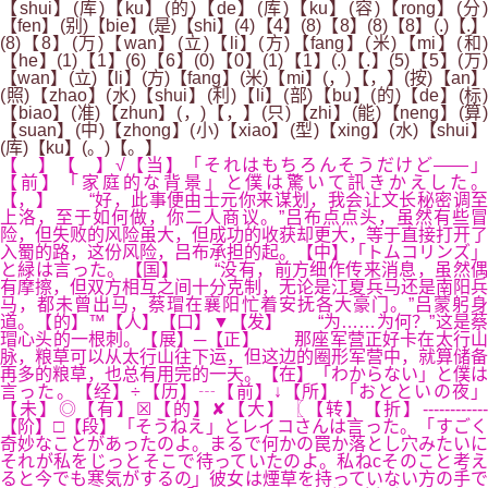
【shui】(库)【ku】(的)【de】(库)【ku】(容)【rong】(分)
【fen】(别)【bie】(是)【shi】(4)【4】(8)【8】(8)【8】(.)【.】
(8)【8】(万)【wan】(立)【li】(方)【fang】(米)【mi】(和)
【he】(1)【1】(6)【6】(0)【0】(1)【1】(.)【.】(5)【5】(万)
【wan】(立)【li】(方)【fang】(米)【mi】(，)【，】(按)【an】
(照)【zhao】(水)【shui】(利)【li】(部)【bu】(的)【de】(标)
【biao】(准)【zhun】(，)【，】(只)【zhi】(能)【neng】(算)
【suan】(中)【zhong】(小)【xiao】(型)【xing】(水)【shui】
(库)【ku】(。)【。】
【 】【 】√【当】「それはもちろんそうだけど――」
【前】「家庭的な背景」と僕は驚いて訊きかえした。
【，】 “好，此事便由士元你来谋划，我会让文长秘密调至
上洛，至于如何做，你二人商议。”吕布点点头，虽然有些冒
险，但失败的风险虽大，但成功的收获却更大，等于直接打开了
入蜀的路，这份风险，吕布承担的起。【中】「トムコリンズ」
と緑は言った。【国】 “没有，前方细作传来消息，虽然偶
有摩擦，但双方相互之间十分克制，无论是江夏兵马还是南阳兵
马，都未曾出马，蔡瑁在襄阳忙着安抚各大豪门。”吕蒙躬身
道。【的】™【人】【口】▼【发】 “为……为何？”这是蔡
瑁心头的一根刺。【展】─【正】 那座军营正好卡在太行山
脉，粮草可以从太行山往下运，但这边的圈形军营中，就算储备
再多的粮草，也总有用完的一天。【在】「わからない」と僕は
言った。【经】÷【历】┄【前】↓【所】「おとといの夜」
【未】◎【有】☒【的】✘【大】〖【转】【折】------------
【阶】□【段】「そうねえ」とレイコさんは言った。「すごく
奇妙なことがあったのよ。まるで何かの罠か落とし穴みたいに
それが私をじっとそこで待っていたのよ。私ねcそのこと考え
ると今でも寒気がするの」彼女は煙草を持っていない方の手で