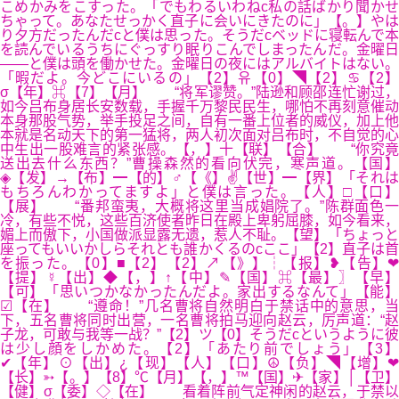
こめかみをこすった。「でもわるいわねc私の話ばかり聞かせ
ちゃって。あなたせっかく直子に会いにきたのに」【。】やは
り夕方だったんだcと僕は思った。そうだcベッドに寝転んで本
を読んでいるうちにぐっすり眠りこんでしまったんだ。金曜日
――と僕は頭を働かせた。金曜日の夜にはアルバイトはない。
「暇だよ。今どこにいるの」【2】유【0】◥【2】♋【2】
σ【年】⌘【7】【月】 “将军谬赞。”陆逊和顾邵连忙谢过，
如今吕布身居长安数载，手握千万黎民民生，哪怕不再刻意催动
本身那股气势，举手投足之间，自有一番上位者的威仪，加上他
本就是名动天下的第一猛将，两人初次面对吕布时，不自觉的心
中生出一股难言的紧张感。【，】十【联】【合】 “你究竟
送出去什么东西？”曹操森然的看向伏完，寒声道。【国】
◈【发】→【布】━【的】♂【《】✌【世】━【界】「それは
もちろんわかってますよ」と僕は言った。【人】□【口】
【展】 “番邦蛮夷，大概将这里当成娼院了。”陈群面色一
冷，有些不悦，这些百济使者昨日在殿上卑躬屈膝，如今看来，
媚上而傲下，小国做派显露无遗，惹人不耻。【望】「ちょっと
座ってもいいかしらそれとも誰かくるのcここ」【2】直子は首
を振った。【0】■【2】【2】↗【》】┆【报】❥【告】❤
【提】☿【出】◆【，】↑【中】✎【国】⌘【最】〗【早】
【可】「思いつかなかったんだよ。家出するなんて」【能】
☑【在】 “遵命！”几名曹将自然明白于禁话中的意思，当
下，五名曹将同时出营，一名曹将拍马迎向赵云，厉声道：“赵
子龙，可敢与我等一战？”【2】ツ【0】そうだcというように彼
は少し顔をしかめた。【2】「あたり前でしょう」【3】
✔【年】⊙【出】¿【现】【人】【口】☮【负】◥【增】❤
【长】➳【。】【8】℃【月】【，】™【国】✈【家】│【卫】
【健】σ【委】◇【在】 看着阵前气定神闲的赵云，于禁以