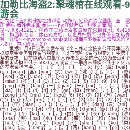
加勒比海盗2:聚魂棺在线观看-9
游会
加勒比海盗2:聚魂棺在线观看-动作片-免费高清完整版 - 全...,欺
压 完结 番外完本[耽美]—— by:红瓤西瓜 - 甜梦文库 腐... 新
京报讯 6月12日，梅西在其微博发布最新在京训练图。6月15
日，梅西将在新工体正式亮相，以世界杯冠军的身份参加热身
赛。详情>>>mynmchx-wlhsbjspl10-海南三亚最新调整高风险区
为2个、中风险区为2个
根据11月4日证监会发布的《个人养老金投资公开募集证券
投资基金业务管理暂行规定》（以下简称《暂行规定》）中第十
条的要求，目前拟纳入首批个人养老金基金的产品须为最近4 个
季度末规模不低于 5000 万元或者上一季度末规模不低于 2 亿元
的养老目标基金。÷( )【 】( )【 】(以)【yi】(威)【wei】
(远)【yuan】(县)【xian】(为)【wei】(例)【li】(。)【。】(威)
【wei】(远)【yuan】(县)【xian】(幅)【fu】(员)【yuan】(面)
【mian】(积)【ji】(1)【1】(2)【2】(8)【8】(9)【9】(平)
【ping】(方)【fang】(千)【qian】(米)【mi】(，)【，】(辖)
【xia】(1)【1】(4)【4】(个)【ge】(镇)【zhen】(，)【，】(总)
【zong】(人)【ren】(口)【kou】(6)【6】(9)【9】(万)【wan】
(余)【yu】(人)【ren】(（)【（】(2)【2】(0)【0】(2)【2】(1)
【1】(年)【nian】(）)【）】(，)【，】(但)【dan】(只)【zhi】
(有)【you】(一)【yi】(个)【ge】(长)【chang】(葫)【hu】(水)
【shui】(库)【ku】(，)【，】(由)【you】(长)【chang】(沙)
【sha】(坝)【ba】(水)【shui】(库)【ku】(和)【he】(葫)
【hu】(芦)【lu】(口)【kou】(水)【shui】(库)【ku】(构)
【gou】(成)【cheng】(。)【。】(两)【liang】(个)【ge】(水)