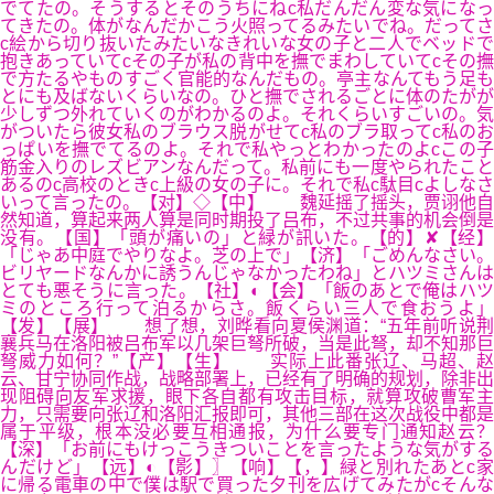
でてたの。そうするとそのうちにねc私だんだん変な気になっ
てきたの。体がなんだかこう火照ってるみたいでね。だってさ
c絵から切り抜いたみたいなきれいな女の子と二人でベッドで
抱きあっていてcその子が私の背中を撫でまわしていてcその撫
で方たるやものすごく官能的なんだもの。亭主なんてもう足も
とにも及ばないくらいなの。ひと撫でされるごとに体のたがが
少しずつ外れていくのがわかるのよ。それくらいすごいの。気
がついたら彼女私のブラウス脱がせてc私のブラ取ってc私のお
っぱいを撫でてるのよ。それで私やっとわかったのよcこの子
筋金入りのレズビアンなんだって。私前にも一度やられたこと
あるのc高校のときc上級の女の子に。それで私c駄目cよしなさ
いって言ったの。【对】◇【中】 魏延摇了摇头，贾诩他自
然知道，算起来两人算是同时期投了吕布，不过共事的机会倒是
没有。【国】「頭が痛いの」と緑が訊いた。【的】✘【经】
「じゃあ中庭でやりなよ。芝の上で」【济】「ごめんなさい。
ビリヤードなんかに誘うんじゃなかったわね」とハツミさんは
とても悪そうに言った。【社】◐【会】「飯のあとで俺はハツ
ミのところ行って泊るからさ。飯くらい三人で食おうよ」
【发】【展】 想了想，刘晔看向夏侯渊道：“五年前听说荆
襄兵马在洛阳被吕布军以几架巨弩所破，当是此弩，却不知那巨
弩威力如何？”【产】【生】 实际上此番张辽、马超、赵
云、甘宁协同作战，战略部署上，已经有了明确的规划，除非出
现阻碍向友军求援，眼下各自都有攻击目标，就算攻破曹军主
力，只需要向张辽和洛阳汇报即可，其他三部在这次战役中都是
属于平级，根本没必要互相通报，为什么要专门通知赵云？
【深】「お前にもけっこうきついことを言ったような気がする
んだけど」【远】◐【影】〗【响】【，】緑と別れたあとc家
に帰る電車の中で僕は駅で買った夕刊を広げてみたがcそんな