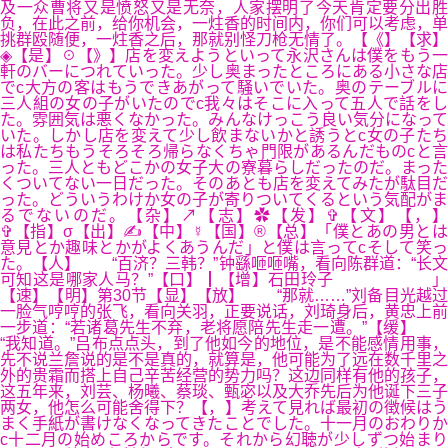
及一众曹将又是愤怒又是无奈，人家摆明了今天肯定要分出胜
负，在此之前，给你机会，一炷香的时间内，你们可以考虑，单
挑群殴随便，一炷香之后，那就别怪刀枪无情了。【《】【求】
◈【是】☉【》】店を変えようといって永沢さんは僕をもう一
軒のバーにつれていった。少し奥まったところにある小さな店
でc大方の客はもうできあがって騒いでいた。奥のテーブルに
三人組の女の子がいたのでc我々はそこに入って五人で話をし
た。雰囲気は悪くなかった。みんなけっこう良い気分になって
いた。しかし店を変えて少し飲まないかと誘うとc女の子たち
は私たちもうそろそろ帰らなくちゃ門限があるんだものcと言
った。三人ともどこかの女子大の寮暮らしだったのだ。まった
くついてない一日だった。そのあとも店を変えてみたが駄目だ
った。どういうわけか女の子が寄りついてくるという気配がま
るでないのだ。【杂】↗【志】✿【发】✞【文】【，】
✞【指】σ【出】✍【中】☿【国】®【总】「僕とあの男とは
意見とか趣味とかがよくあうんだ」と僕は言ってcそして笑っ
た。【人】 “百济？三韩？”钟繇咂咂嘴，看向陈群道：“长文
可知这是哪家人马？”【口】┃【增】石田玲子 」
【速】【明】第30节【显】【放】 “那就……”刘备目光越过
一脸气哼哼的张飞，看向关羽，正要说话，刘琦身后，黄忠上前
一步道：“若诸葛先生不弃，老将愿陪先生走一遭。”【缓】
“我知道。”吕布点点头，到了他如今的地位，是不能感情用事，
先不说兰詹说的是不是真的，就算是，他可能为了远在数千里之
外的贵霜而搭上自己辛苦经营的势力吗？这边同样有他的孩子，
这五年来，刘芸、杨曦、蔡琰、甄宓以及大乔先后为他诞下三子
两女，他怎么可能舍得下？【，】考えて見れば最初の徴候はう
まく手紙が書けなくなってきたことでした。十一月のおわりか
c十二月の始めころからです。それから幻聴が少しずつ始まり