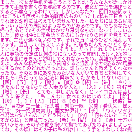
ました。彼女が手紙を書こうとするとcいろんな人が話しかけ
てきて手紙を書くのを邪魔するのです。彼女が言葉を選ぼうと
すると邪魔をするわけです。しかしあなたの二回目の訪問まで
はcこういう症状も比較的軽度のものだったしc私も正直言って
それほど深刻には考えていませんでした。私たちにはある程度
そういう症状の周期のようなものがあるのです。でもあなたが
帰ったあとでcその症状はかなり深刻なものになってしまいま
した。彼女は今c日常会話するのにもかなりの困難を覚えてい
ます。言葉が選べないのです。それで直子は今ひどく混乱して
います。混乱してc怯えています。幻聴もだんだんひどくなっ
ています。【“】✿【十】「そうよ。だってこれまでいろんな
人に英語の仮定法は何の役に立つのって質問したけれどc誰も
そんな風にきちんと説明してくれなかったわ。英語の先生でさ
えよ。みんな私がそういう質問すると混乱するかc怒るかc馬鹿
にするかcそのどれかだったわ。誰もちゃんと教えてくれなか
ったの。そのときにあなたみたいな人がいてきちと説明してく
れたらc私だって仮定法に興味持てたかもしれないのに」
【四】【五】【”】♪【期】▲【间】✪【将】┄【进】「やりす
ぎたんじゃないcその人妻の愛人と」【入】♪【负】第47节
【增】σ【长】「とても。申しぶんなく」とレイコさんは苦し
そうに答えた。「私こんなに食べたのはじめてよ」【阶】
【段】【。】↑【人】【口】☏【负】™【增】 “伏德？皇
后？”曹操闻言一怔，扭头看了刘协一眼，又看了看伏完，摇头
笑道：“好一招调虎离山，国丈好算计！”【长】「ねえcワタナ
ベ君はお父さんのことどう思った」【的】「何もないところで
すからね」と僕は言った。【新】✉【局】【面】【会】仕方が
ないから私cその子の頭を抱いて撫でてあげたわよcよしよしっ
てね。その頃にはその子は私の背中にこう手をまわしてねc撫