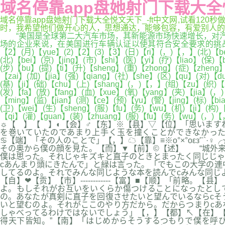
域名停靠app盘她射门下载大全
域名停靠app盘她射门下载大全悦文天下_-ft中文网,试看1
时，我希望他们做开心的人，思想通达，能够包容，有爱别人的能力，能
“美国是全球第二大汽车市场，其新能源市场快速增长，对汽车
场的企业来说，在美国进行车辆认证以使其符合安全要求的挑战不容
【2】(月)【yue】(2)【2】(3)【3】(日)【ri】(，)【，】(北)【be
(北)【bei】(京)【jing】(市)【shi】(医)【yi】(疗)【liao】(保)
(步)【bu】(提)【ti】(升)【sheng】(重)【zhong】(症)【zheng
【zai】(加)【jia】(强)【qiang】(社)【she】(区)【qu】(对)【d
(基)【ji】(础)【chu】(上)【shang】(，)【，】(组)【zu】(织)【z
(发)【fa】(放)【fang】(血)【xue】(氧)【yang】(夹)【jia】(，
【ming】(监)【jian】(测)【ce】(预)【yu】(警)【jing】(标)【b
(卫)【wei】(生)【sheng】(服)【fu】(务)【wu】(机)【ji】(构)
【qi】(灌)【guan】(装)【zhuang】(服)【fu】(务)【wu】(，)【，
☼【 】【 】◐【会】♂【东】※【县】▽【位】「思います
を巻いていたのであまり上手く玉を撞くことができなかった
♋【端】「その人のことで」【，】☁【靠】≡※o°×°oεз′ˉ`·
その奥から僕の顔を見た。【而】▼【前】©【述】 “城外来
僕は思った。それじゃキズキと直子のときとまったく同じじゃ
cあんまり頭にきたんで」と緑は言った。「でもこの大学の連
してるのよ。それでみんな同じような本を読んでcみんな同じ
【自】❤【贡】【市】------------【富】■【顺】「
よ。もしそれがお互いをいくらか傷つけることになったとし
の。あなたが真剣に直子を回復させたいと望んでいるならcそ
いと望むのよ。それがここのやり方だから。だからつまりcあ
しゃべってるわけではないでしょう」【，】【都】↖【在】【
得天下皆知。”【南】「はじめからそうするつもりで僕を呼