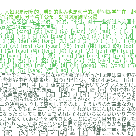
美好；人如果是闭塞的，看到的世界也是晦暗的。特别跟学生在一起
10-“台独”顽固分子清单公布，岛内网友跟帖火爆
制造经验的车企来说。”他说，“不过，对于一些新进入美国市
一项重大考验。”□( )【 】( )【 】(1)【1】(2)
an】(康)【kang】(委)【wei】(员)【yuan】(会)【hui】(、)【、】
(布)【bu】(《)【《】(关)【guan】(于)【yu】(进)【jin】(一)【yi】
【li】(的)【de】(通)【tong】(知)【zhi】(》)【》】(，)【，】(在)
)【fu】(人)【ren】(员)【yuan】(摸)【mo】(排)【pai】(的)【de】
g】(高)【gao】(风)【feng】(险)【xian】(人)【ren】(群)【qun】
氧)【yang】(，)【，】(明)【ming】(确)【que】(简)【jian】(明)
(励)【li】(各)【ge】(区)【qu】(在)【zai】(社)【she】(区)【qu】
(居)【ju】(民)【min】(提)【ti】(供)【gong】(氧)【yang】(气)
)【jia】(氧)【yang】(疗)【liao】(。)【。】
は自分でも言ったようになかなか腕が良かったしc僕は厚く包帯
些刺客中有人被擒获，如今已经招认。”张辽不屑道。【南】
】【南】←【省】│【界】⌘【。】彼女はもう一度濃いサングラスをかけc
不是太好看，连忙躬身道。【内】☪【江】☏【市】やれやれcと
“我需要你的帮助。”【远】【县】⊿【和】「六月にやめたわよ
を人に知られるのが怖くってしようがなくてビクビクした暮ら
ーニの映画見たりして感動してるのよ。そういうのが革命なの」
いいわよ。なんでも正直に言いなさい。それがいちばん良いことなの
になったとしても長い目で見ればそれがいちばん良いやり方な
んじゃなくてcあの子を回復させることによって自分も回復した
いわけcここではcだって外の世界ではみんなが何もかも正直に
笑道：“既然要将治所迁徙到洛阳，不妨大张旗鼓一些，最好弄
】【此】【次】ツ【干】✔【旱】✍【主】「庭にいたんだよ」