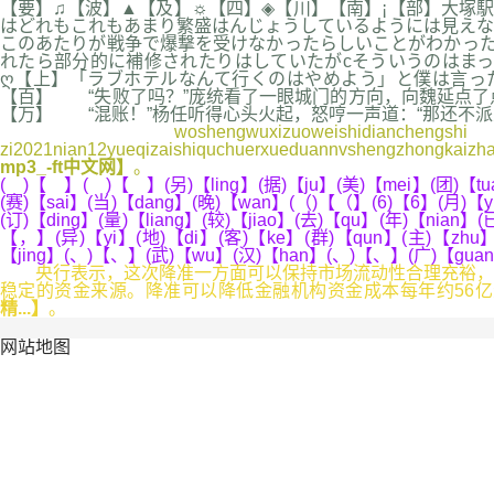
【要】♫【波】▲【及】☼【四】◈【川】【南】¡【部】大塚
はどれもこれもあまり繁盛はんじょうしているようには見えな
このあたりが戦争で爆撃を受けなかったらしいことがわかった
れたら部分的に補修されたりはしていたがcそういうのはまっ
ღ【上】「ラブホテルなんて行くのはやめよう」と僕は言っ
【百】 “失败了吗？”庞统看了一眼城门的方向，向魏延点了
【万】 “混账！”杨任听得心头火起，怒哼一声道：“那还不派
woshengwuxizuoweishidianchengshi，yu2021n
zi2021nian12yueqizaishiquchuerxueduannvshengzhongkaizhan
mp3_-ft中文网】
。
( )【 】( )【 】(另)【ling】(据)【ju】(美)【mei】(团)【tu
(赛)【sai】(当)【dang】(晚)【wan】(（)【（】(6)【6】(月)【yu
(订)【ding】(量)【liang】(较)【jiao】(去)【qu】(年)【nian】
【，】(异)【yi】(地)【di】(客)【ke】(群)【qun】(主)【zhu】
【jing】(、)【、】(武)【wu】(汉)【han】(、)【、】(广)【guan
央行表示，这次降准一方面可以保持市场流动性合理充裕，保
稳定的资金来源。降准可以降低金融机构资金成本每年约56
精...】
。
网站地图