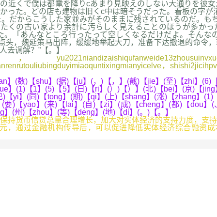
駅の近くで僕は都電を降りcあまり見映えのしない大通りを彼
かった。どの店も建物は旧くc中は暗そうだった。看板の字が
。だからこうした家並みがそのままに残されているのだ。もち
たくの古い家より余計に汚らしく見えることのほうが多かった
た。「あんなところ行ったって空しくなるだけだよ。そんな
点头，魏延策马出阵，缓缓地举起大刀，准备下达撤退的命令，
人去调解？”【。】
iandizaishiqufanweide13zhousuinvxuesheng
renrutouliubingduyimiaoquntixingmianyicelve，shishi2jicihp
an】(数)【shu】(据)【ju】(，)【，】(截)【jie】(至)【zhi】(6)
e】(1)【1】(5)【5】(日)【ri】(）)【）】(北)【bei】(京)【jing
(已)【yi】(同)【tong】(期)【qi】(上)【shang】(涨)【zhang】(
(要)【yao】(来)【lai】(自)【zi】(成)【cheng】(都)【dou】
g】(州)【zhou】(等)【deng】(地)【di】(。)【。】
持货币信贷总量合理增长，加大对实体经济的支持力度，支持
亿元，通过金融机构传导后，可以促进降低实体经济综合融资成