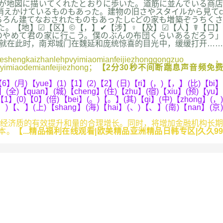
女が地図に描いてくれたとおりに歩いた。道筋に並んでいる商店
消えかけているものもあった。建物の旧さやスタイルから見てc
ろん建てなおされたものもあったしcどの家も増築ぞうちくさ
。【地】☑【区】©【，】✔【涉】♀【及】☑【人】☤【口】
のやめて君の家に行こう。僕のぶんの布団くらいあるだろう」
就在此时，南郑城门在魏延和庞统惊喜的目光中，缓缓打开……
kaizhanlehpvyimiaomianfeijiezhonggongzuo，
vyimiaodemianfeijiezhong；
【2分30秒不间断踹息声音频免
【6】(月)【yue】(1)【1】(2)【2】(日)【ri】(，)【，】(比)【bi】
】(全)【quan】(城)【cheng】(住)【zhu】(宿)【xiu】(预)【yu】
1)【1】(0)【0】(倍)【bei】(。)【。】(其)【qi】(中)【zhong】(，)
(、)【、】(上)【shang】(海)【hai】(、)【、】(南)【nan】(京)
经济质的有效提升和量的合理增长。同时，将增加金融机构长期
本。
【...精品福利在线观看|欧美精品亚洲精品日韩专区|久久9