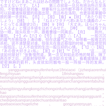
ですけどねcまあこれは好みの問題でしょうね。だからなんと
も言えないです。【人】 第三点就是一旦吕布将治所迁至洛
阳，不管曹操还是刘备，想要有什么动作都不得不忌惮吕布，也
可以延缓诸侯联盟的局面出现，而吕布在洛阳，也更容易掌握中
原的第一手资料。【员】〗【准】【备】▲【就】「あたり前で
しょう」【绪】┆【，】「ねえcワタナベ君cあなた講義のノー
トとってる演劇史2の」【静】✞【待】「大丈夫。ほらcちゃん
と入るよ」と僕は手袋をはめてみせた。【神】 荀彧看了刘
协一眼，摇头叹息一声，跟着曹操一同离去。【舟】 荆州，
襄阳。【十】✍【六】☪【号】│【载】△【人】 一股沉沉
的暮气在蔡瑁身上涌动着，但在这暮气之中，却带着一股难言的
杀机，说不清楚是对谁，但张允在靠近蔡瑁的时候，明显感觉到
一股低压，让人不自觉的生出一股压抑的心情。【飞】◇【船】
「あの音大好きよc私」【发】σ【射】™【升】 “这……这
该如何是好？”张鲁惶然道，第一次见到如此恐怖的弩箭，隔了
两百步之后，还能射穿铠甲，此刻趴在女墙上，看着城墙垛上那
密密麻麻的箭杆，头皮就如同触电一般一阵接一阵的发麻。
【空】【。】
yangguangwangsuifenhe4yue18rixiaoxi（jizheqiaorenhui
fengzhiyuan）18rishangwu，
heilongjiangshengzhengfuxinwenbanjuxingsuifenhekouanjing
waishuruyiqingguankongqingkuangdisanchangxinwenfabuhui
，
shengjibingyufangkongzhizhongxinfuzhurenzhangjianfengjies
hao，
dangqianzhidaosuifenheshicongsigefangmianjiaqiangguanli，
chediqieduanqianzaidechuanboliantiao，
quebaoxiaochugelizhe、gongzuorenyuan、