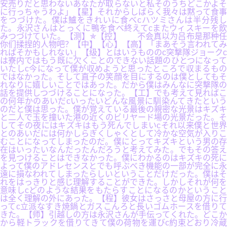
安売りだと思わないあなたが取らないと私そのうちどこかよそ
に行っちゃうわよ」【星】それからしばらく我々は黙って食事
をつづけた。僕は鱸をきれいに食べcハツミさんは半分残し
た。永沢さんはとっくに鴨を食べ終えてcまたウィスキーを飲
みつづけていた。【测】✯【控】 不会真以为吕布是那种任
你们揉捏的人物吧？【中】【心】【高】「まあそう言われてみ
ればそかもしれない」【级】とはいうもののc突撃隊ジョークc
は寮内ではもう既に欠くことのできない話題のひとつになって
いたしc今になって僕が収めようと思ったところで収まるもの
ではなかった。そして直子の笑顔を目にするのは僕としてもそ
れなりに嬉しいことではあった。だから僕はみんなに突撃隊の
話を提供しつづけることになった。【工】でも考えて見ればこ
の何年かのあいだcいったいどんな風景に馴染んてきたという
のだと僕は思った。僕が覚えている最後の親密な光景はキズキ
と二人で玉を撞いた港の近くのビリヤード場の光景だった。そ
してその夜にはキズキはもう死んでしまいcそれ以来僕と世界
とのあいだには何かしらぎくしゃくとして冷かな空気が入りこ
むことになってしまったのだ。僕にとってキズキという男の存
在はいったいなんだったんだろうと考えてみた。でもその答え
を見つけることはできなかった。僕にわかるのはキズキの死に
よって僕のアドレセンスとでも呼ぶべき機能の一部が完全に永
遠に損なわれてしまったらしいということだけだった。僕はそ
れをはっきりと感じ理解することができた。しかしそれが何を
意味しcどのような結果をもたらすことになるのかということ
は全く理解の外にあった。【程】彼女はさっさと母屋の方に行
ってc立派なすき焼鍋とガスこんろと長いゴムホースを借りて
きた。【师】引越しの方は永沢さんが手伝ってくれた。どこか
から軽トラックを借りてきて僕の荷物を運びc約束どおり冷蔵