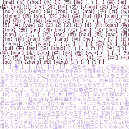
【mai】(收)【shou】(季)【ji】(节)【jie】(，)【，】(雷)【lei】
(桂)【gui】(芬)【fen】(和)【he】(丈)【zhang】(夫)【fu】(会)
【hui】(沿)【yan】(着)【zhe】(麦)【mai】(子)【zi】(成)
【cheng】(熟)【shu】(的)【de】(路)【lu】(线)【xian】(一)
【yi】(路)【lu】(向)【xiang】(北)【bei】(，)【，】(“)【“】(5)
【5】(月)【yue】(2)【2】(2)【2】(日)【ri】(前)【qian】(后)
【hou】(去)【qu】(湖)【hu】(北)【bei】(北)【bei】(边)
【bian】(，)【，】(然)【ran】(后)【hou】(到)【dao】(河)
【he】(南)【nan】(唐)【tang】(河)【he】(、)【、】(正)
【zheng】(阳)【yang】(。)【。】(”)【”】(雷)【lei】(桂)
【gui】(芬)【fen】(说)【shuo】(，)【，】(“)【“】(今)【jin】
(年)【nian】(走)【zou】(得)【de】(晚)【wan】(，)【，】(5)
【5】(月)【yue】(3)【3】(1)【1】(日)【ri】(才)【cai】(去)
【qu】(正)【zheng】(阳)【yang】(。)【。】(”)【”】
【 】◆【 】【<】【s】【t】「僕もそう思う」と僕は言っ
た。「でも彼の場合は自分の中の歪みを全部系統だてて理論化
しちゃったんだ。ひどく頭の良い人だからね。あの人をここに
連れてきてみなよc二日で出ていっちゃうね。これも知ってるc
あれももう知ってるcうんもう全部わかったってさ。そういう
人なんだよ。そういう人は世間では尊敬されるのさ」【r】
【o】【n】☠【g】÷【>】▼【西】【安】ないcと僕は言っ
た。【卫】「ねえc私は生身の血のかよった女の子なのよ」と
緑は僕の首に頬を押し付けて言った。「そして私はあなたに抱
かれてcあなたのことを好きだってうちあけているのよ。あな
たがこうしろって言えば私なんだってするわよ。私多少むちゃ
くちゃなところあるけど正直でいい子だしcよく働くしc顔だっ
てけっこう可愛いしcおっぱいだって良いかたちしているしc料
理もうまいしcお父さんの遺産だって信託預金にしてあるしc大