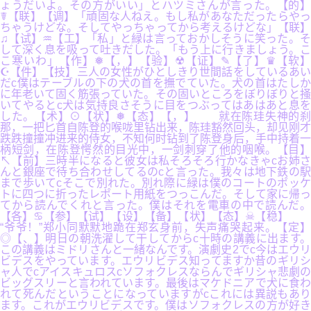
ょうだいよ。その方がいい」とハツミさんが言った。【的】
☤【联】【调】「頑固な人ねえ。もし私があなただったらやっ
ちゃうけどな。そしてやっちゃってから考えるけどな」【联】
♫【试】♒【工】「私」と緑は言っておかしそうに笑った。そ
して深く息を吸って吐きだした。「もう上に行きましょう。こ
こ寒いわ」【作】❅【，】【验】☢【证】✎【了】♛【软】
☪【件】【技】三人の女性がひとしきり世間話をしているあい
だc僕はテーブルの下の犬の首を撫でていた。犬の首はたしか
に年老いて固く筋張っていた。その固いところをぼりぼりと掻
いてやるとc犬は気持良さそうに目をつぶってはあはあと息を
した。【术】⊙【状】❅【态】【，】 就在陈珪失神的刹
那，一把匕首自陈登的喉咙里钻出来，陈珪豁然回头，却见刚才
跌跌撞撞冲进来的侍女，不知何时钻到了陈登身后，手中持着一
柄短剑，在陈登愕然的目光中，一剑刺穿了他的咽喉。【目】
↖【前】三時半になると彼女は私そろそろ行かなきゃcお姉さ
んと銀座で待ち合わせしてるのcと言った。我々は地下鉄の駅
まで歩いてcそこで別れた。別れ際に緑は僕のコートのポッケ
トに四つに折ったレポート用紙をつっこんだ。そして家に帰っ
てから読んでくれと言った。僕はそれを電車の中で読んだ。
【各】♋【参】【试】【设】【备】【状】【态】☠【稳】
“爷爷！”郑小同默默地跪在郑玄身前，失声痛哭起来。【定】
◎【、】明日の朝洗濯して干してからc十時の講義に出ます。
この講義はミドリさんと一緒なんです。演劇史2でc今はエウリ
ビデスをやっています。エウリビデス知ってますか昔のギリシ
ャ人でcアイスキュロスcソフォクレスならんでギリシャ悲劇の
ビッグスリーと言われています。最後はマケドニアで犬に食わ
れて死んだということになっていますがcこれには異説もあり
ます。これがエウリビデスです。僕はソフォクレスの方が好き