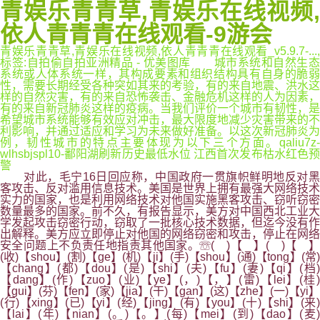
青娱乐青青草,青娱乐在线视频,
依人青青青在线观看-9游会
青娱乐青青草,青娱乐在线视频,依人青青青在线观看_v5.9.7-...,
标签:自拍偷自拍亚洲精品 - 优美图库 城市系统和自然生态
系统或人体系统一样，其构成要素和组织结构具有自身的脆弱
性，需要长期经受各种突如其来的考验，有的来自地震、洪水这
样的自然灾害，有的来自恐怖袭击、金融危机这样的人为因素，
有的来自新冠肺炎这样的疫病。当我们评价一个城市有韧性，是
希望城市系统能够有效应对冲击，最大限度地减少灾害带来的不
利影响，并通过适应和学习为未来做好准备。以这次新冠肺炎为
例，韧性城市的特点主要体现为以下三个方面。qaliu7z-
wlhsbjspl10-鄱阳湖刷新历史最低水位 江西首次发布枯水红色预
警
对此，毛宁16日回应称，中国政府一贯旗帜鲜明地反对黑
客攻击、反对滥用信息技术。美国是世界上拥有最强大网络技术
实力的国家，也是利用网络技术对他国实施黑客攻击、窃听窃密
数量最多的国家。前不久，有报告显示，美方对中国西北工业大
学发起攻击窃密行动，窃取了一批核心技术数据，但迄今没有作
出解释。美方应立即停止对他国的网络窃密和攻击，停止在网络
安全问题上不负责任地指责其他国家。☏( )【 】( )【 】
(收)【shou】(割)【ge】(机)【ji】(手)【shou】(通)【tong】(常)
【chang】(都)【dou】(是)【shi】(夫)【fu】(妻)【qi】(档)
【dang】(作)【zuo】(业)【ye】(，)【，】(雷)【lei】(桂)
【gui】(芬)【fen】(家)【jia】(干)【gan】(这)【zhe】(一)【yi】
(行)【xing】(已)【yi】(经)【jing】(有)【you】(十)【shi】(来)
【lai】(年)【nian】(。)【。】(每)【mei】(到)【dao】(麦)