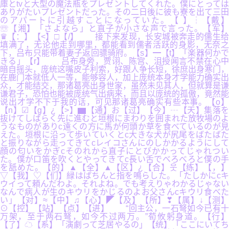
庫とtvと大型の魔法瓶をプレゼントしてくれた。僕にとっては
ありがたいプレゼントだった。その二日後に彼も寮を出て三田
のアパートに引越すことになっていた。【 】┆【戴】
☏【湘】「さよなら」と直子が小さな声で言った。【军】
♛【：】【<】□【/】 接下来发现，长安城被奔走的儒生给
填满了，无论他走到哪里，都能看到儒者活跃的身影，无奈之
下，吕布只能带着妻子返回骠骑府。【s】━【t】「楽器何かで
きる」【r】 吕布身旁，贾诩、陈宫、沮授闻言不禁在心中
暗自摇头，庞统这嘴皮子利索，好跟人争长短，徐庶出身寒门，
在鹿门本就低人一等，能够容人，加上庞统本身才学能力确实出
众，才能结交，那诸葛亮出身世家，虽然未见其人，但就算是谦
谦君子，恐怕也能被庞统气出病来，而且以庞统的孤傲，竟然能
说出才学不下于我的话，可见那诸葛亮确实有些本事。【o】
【n】☑【g】¿【>】▆【通】お【过】【今】┄【天】集落を
抜けてしばらく先に進むと垣根にまわりを囲まれた放牧場のよ
うなものがありc遠くの方に馬が何頭か草を食べているのが見
えた。垣根に沿って歩いていくとc大きな犬が尻尾をばたばた
と振りながら走ってきてcレイコさんにのしかかるようにして
顔の匂いをかぎcそのれから直子にとびかかってじゃれつい
た。僕が口笛を吹くとやってきてc長い舌でべろべろと僕の手
を舐めた。【的】▲【全】▲【区】¿【合】웃【练】【，】
▽【我】♡【们】緑はぱちんと指を鳴らした。「たしかにcキ
ウイって頼んだわよ。それよね。でも考えりゃわかるじゃない
なんで病人が生のキウリをかじるのよお父さんcキウリ食べた
い」【对】≈【中】♫【心】◤【及】【所】❣【属】↓【测】
⊙【控】【站】【点】【进】 “回主公，一石弩如今已有十
万架，至于两石弩，如今不过两万。”荀攸躬身道。【行】
【了】☁【系】「演劇って芝居やるの」【统】「ここにいてち