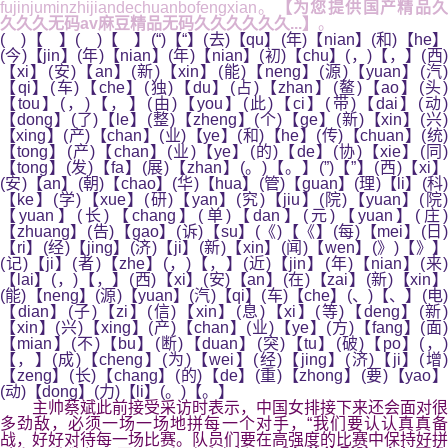
fujinjuminzhijiandechuanbofengxian。
【为您提供国产精品
久久久无码av麻豆精品无码久久久久久久...】
。
( )【 】( )【 】(“)【“】(去)【qu】(年)【nian】(和)【he】
(今)【jin】(年)【nian】(年)【nian】(初)【chu】(，)【，】(西)
【xi】(安)【an】(新)【xin】(能)【neng】(源)【yuan】(汽)
【qi】(车)【che】(独)【du】(占)【zhan】(鳌)【ao】(头)
【tou】(，)【，】(由)【you】(此)【ci】(带)【dai】(动)
【dong】(了)【le】(整)【zheng】(个)【ge】(新)【xin】(兴)
【xing】(产)【chan】(业)【ye】(和)【he】(传)【chuan】(统)
【tong】(产)【chan】(业)【ye】(的)【de】(协)【xie】(同)
【tong】(发)【fa】(展)【zhan】(。)【。】(”)【”】(西)【xi】
(安)【an】(朝)【chao】(华)【hua】(管)【guan】(理)【li】(科)
【ke】(学)【xue】(研)【yan】(究)【jiu】(院)【yuan】(院)
【yuan】(长)【chang】(单)【dan】(元)【yuan】(庄)
【zhuang】(告)【gao】(诉)【su】(《)【《】(每)【mei】(日)
【ri】(经)【jing】(济)【ji】(新)【xin】(闻)【wen】(》)【》】
(记)【ji】(者)【zhe】(，)【，】(近)【jin】(年)【nian】(来)
【lai】(，)【，】(西)【xi】(安)【an】(在)【zai】(新)【xin】
(能)【neng】(源)【yuan】(汽)【qi】(车)【che】(、)【、】(电)
【dian】(子)【zi】(信)【xin】(息)【xi】(等)【deng】(新)
【xin】(兴)【xing】(产)【chan】(业)【ye】(方)【fang】(面)
【mian】(不)【bu】(断)【duan】(突)【tu】(破)【po】(，)
【，】(成)【cheng】(为)【wei】(经)【jing】(济)【ji】(增)
【zeng】(长)【chang】(的)【de】(重)【zhong】(要)【yao】
(动)【dong】(力)【li】(。)【。】
主帅蔡斌此前接受采访时表示，中国女排接下来还会面对很
多劲敌，必须一场一场地拼每一个对手，“我们要认认真真备
战，好好对待每一场比赛。队员们要在高强度的比赛中保持好拼