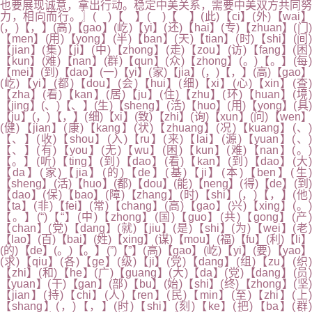
也要展现诚意，拿出行动。稳定中美关系，需要中美双方共同努
力，相向而行。〗( )【 】( )【 】(此)【ci】(外)【wai】
(，)【，】(高)【gao】(屹)【yi】(还)【hai】(专)【zhuan】(门)
【men】(用)【yong】(半)【ban】(天)【tian】(时)【shi】(间)
【jian】(集)【ji】(中)【zhong】(走)【zou】(访)【fang】(困)
【kun】(难)【nan】(群)【qun】(众)【zhong】(。)【。】(每)
【mei】(到)【dao】(一)【yi】(家)【jia】(，)【，】(高)【gao】
(屹)【yi】(都)【dou】(会)【hui】(细)【xi】(心)【xin】(查)
【zha】(看)【kan】(居)【ju】(住)【zhu】(环)【huan】(境)
【jing】(、)【、】(生)【sheng】(活)【huo】(用)【yong】(具)
【ju】(，)【，】(细)【xi】(致)【zhi】(询)【xun】(问)【wen】
(健)【jian】(康)【kang】(状)【zhuang】(况)【kuang】(、)
【、】(收)【shou】(入)【ru】(来)【lai】(源)【yuan】(、)
【、】(有)【you】(无)【wu】(困)【kun】(难)【nan】(。)
【。】(听)【ting】(到)【dao】(看)【kan】(到)【dao】(大)
【da】(家)【jia】(的)【de】(基)【ji】(本)【ben】(生
【sheng】(活)【huo】(都)【dou】(能)【neng】(得)【de】(到)
【dao】(保)【bao】(障)【zhang】(时)【shi】(，)【，】(他)
【ta】(非)【fei】(常)【chang】(高)【gao】(兴)【xing】(。)
【。】(“)【“】(中)【zhong】(国)【guo】(共)【gong】(产)
【chan】(党)【dang】(就)【jiu】(是)【shi】(为)【wei】(老)
【lao】(百)【bai】(姓)【xing】(谋)【mou】(福)【fu】(利)【li】
(的)【de】(。)【。】(”)【”】(高)【gao】(屹)【yi】(要)【yao】
(求)【qiu】(各)【ge】(级)【ji】(党)【dang】(组)【zu】(织)
【zhi】(和)【he】(广)【guang】(大)【da】(党)【dang】(员)
【yuan】(干)【gan】(部)【bu】(始)【shi】(终)【zhong】(坚)
【jian】(持)【chi】(人)【ren】(民)【min】(至)【zhi】(上)
【shang】(，)【，】(时)【shi】(刻)【ke】(把)【ba】(群)