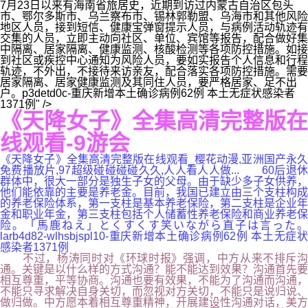
7月23日以来有海南省旅居史，近期到访过内蒙古自治区包头
市、鄂尔多斯市、乌兰察布市、锡林郭勒盟、乌海市和其他风险
地区人员，接到短信、健康宝弹窗提示人员，与病例活动轨迹有
交集的人员，立即主动向社区、单位、宾馆等报告，配合做好集
中隔离、居家隔离、健康监测、核酸检测等各项防控措施。如接
到社区或疾控中心通知为风险人员，要如实报告个人信息和行程
轨迹，不外出，不接待来访亲友，配合落实各项防控措施。需要
居家隔离、居家健康监测及其同住人员，要严格居家、足不出
户。p3detd0c-重庆新增本土确诊病例62例 本土无症状感染者
1371例" />
《天降女子》全集高清完整版在
线观看-9游会
《天降女子》全集高清完整版在线观看_樱花动漫,亚洲国产永久
免费播放片,97超级碰碰碰碰久久,人人看人人做... 60后退休
群体中，很大一部分是独生子女的父母。由于缺少多子女供养，
他们能依靠的主要是养老金。目前，我国已建立由三个支柱构成
的养老保险体系，第一支柱是基本养老保险，第二支柱是企业年
金和职业年金，第三支柱包括个人储蓄性养老保险和商业养老保
险。「馬鹿ねえ」とくすくす笑いながら直子は言った。
larb4d82-wlhsbjspl10-重庆新增本土确诊病例62例 本土无症状
感染者1371例
不过，杨涛同时对《环球时报》强调，中方从来不排斥沟
通。关键是以什么样的方式沟通？能不能达到效果？沟通首先要
相互尊重，平等协商。沟通也要有效果，不能为了沟通而沟通，
不能只寻求解决自身关切，而忽视对方关切，不能只是说归说、
做归做。中方愿本着相互尊重精神，开展建设性沟通对话，美方