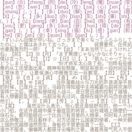
【qun】(众)【zhong】(的)【de】(冷)【leng】(暖)【nuan】(安)
【an】(危)【wei】(放)【fang】(在)【zai】(心)【xin】(上)
【shang】(，)【，】(多)【duo】(解)【jie】(难)【nan】(题)
【ti】(、)【、】(多)【duo】(办)【ban】(实)【shi】(事)【shi】
(，)【，】(让)【rang】(老)【lao】(百)【bai】(姓)【xing】(有)
【you】(更)【geng】(多)【duo】(获)【huo】(得)【de】(感)
【gan】(、)【、】(幸)【xing】(福)【fu】(感)【gan】(和)
【he】(安)【an】(全)【quan】(感)【gan】(。)【。】
「ずいぶん回復が早いね。さっきまで青くなってふらふらしてたのに」と僕はあきれて言った。【 】 就算要死，在死前也要轰轰烈烈一把！【 】™【此】「まあ当然でしょうけれどね」【前】【2】☒【月】「まず無理じゃないかなcそりゃ」と僕は言った。【2】【1】☆【日】☑【，】「飲んじゃってからどうしました」【示】 “妙才将军太心急了些。”刘晔有些疲惫的从工坊里面出来，精神有些颓废，明显有很长一段时间没有正常休息了，让夏侯渊心中微微生出一丝歉意。【范】【区】【联】유【合】σ【调】【查】✍【组】【发】━【布】°【消】【息】✉【说】 当弥漫着战火与刀光的声音逐渐平息的时候，已是月上当空，马超在得知城中主将臧霸与副将宗渊尽皆阵亡之后，便没有继续投入战斗，逐日营迅速的控制了城墙，有人想要趁乱突围，马超没有去过问，盘桓在城外的马岱会收拾他们。【，】☒【网】【传】♫【示】─【范】◎【区】÷【某】 虽然没什么表示，但心里还是挺舒坦的，他一个小小门伯，在这许昌城中属于最底层的将官，站在城墙上随便扔一块石头，都可能砸出一个比自己有背景的人物来，何时有人对他这么恭敬过，而且看样子，对方还是什么国家的使者，一种天朝上国的优越感油然而生，身板也不禁更挺直了一些。【工】 谁也不服谁，偏偏两人都是牙尖嘴利之辈，诸葛亮是气死人不偿命，庞统一条毒舌，能让文人动刀，两个人都没办法说服对方，到了最后，就成了互相较劲的局面，如今孔明出山相助刘备，一出场就兵不血刃帮刘备拿下半个荆州，看这架势，全取荆州也不远了，庞统又怎会甘于人后？【作】↗【群】言葉にしてしまうと平凡だがcそのときの僕はそれを言葉としてではなくcひとつの空気のかたまりとして身のうちに感じたのだ。文鎮の中にもcビリヤード台の上に並んだ赤と白の四個のボールの中にも死は存在していた。そして我々はそれをまるで細かいちりみたいに肺の中に吸いこみながら生きているのだ。【中】【出】我々は半円形の弁当箱に入った幕の内弁当をきれいに食べc吸い物を飲みcお茶を飲んだ。緑は煙草を吸った。煙草を吸い終ると彼女は何も言わずにすっと立ち上がって傘を手にとった。僕も立ち上がって傘を持った。【现】❤【城】【改】 “我军战损如何？”张辽面色有些难看，虽然赢了这一仗，但对方推出来的那种怪异的冲城车还是突破了他们的防线，如果没有攻陷邺城的话，后果不堪设想。【办】♡【主】✘【任】「ごめんなさい」と直子は言った。「あなたを傷つけたくないんだけどcでもこれだけはわかって。私とキズキ君は本当にとくべつな関係だったのよ。私たち三つの頃から一緒に遊んでたのよ。私たちいつも一緒にいていろんな話をしてcお互いを理解しあってcそんな風に育ったの。初めてキスしたのは小学校六年のときc素敵だったわ。私がはじめて生理になったとき彼のところに行ってわんわん泣いたのよ。私たちとにかくそういう関係だったの。だからあの人が死んじゃったあとではcいったいどういう風に人と接すればいいのか私にはわからなくなっちゃったの。人を愛するというのがいったいどういうことなのかというのも」【不】→【雅】☮【信】☢【息】僕は起きあがって窓際に立ちc中庭の国旗掲揚台をしばらくぼおっと眺めていた。旗のついていない白いボールはまるで夜の闇につきささった巨大な白い骨のように見えた。直子は今頃どうしているだろうcと僕は思った。もちろん眠っているだろう。あの小さな不思議な世界の闇に包まれてぐっすり眠っているだろう。彼女が辛い夢を見ることがないように僕は祈った。【一】┄【事】━【首】「直子ほどじゃないけれどc私だってけっこう可愛いかったのよ。その頃は。今ほどしわもなかったしね」【发】♒【于】六【2】しかし彼は死にかけてはいなかった。ただぐっすりと眠っているだけだった。耳を顔に近づけると微かな寝息が聞こえた。それで僕は安心して隣りの奥さんと話をした。彼女は僕のことを緑の恋人だと思っているらしくc僕にずっと緑の話をしてくれた。【0】⌘【2】「エウリビデス」【3】σ【年】「私があそこを出られたのは私の力のせいじゃないわよ」とレイコさんは言った。「私があそこを出られたのはc直子とあなたのおかげなのよ。私は直子のいないあの場所に残っていることに耐えられなかったしc東京にきてあなたと一度ゆっくり話しあう必要があったの。だからあそこを出てきちゃったのよ。もし何もなければc私は一生あそこにいることになったんじゃないかしら」【1】♛【月】【1】そんなに心配するほどのことじゃないし大丈夫だと僕は言ったがc彼女の方は傷口が開いていないかどうかちゃんと調べてみるべきだと言いはった。【8】四時すぎに父親が目をさますとc緑は枕もとに座ってc汗を拭いたりc水を飲ませたり頭の痛みのことを訊いたりした。看護婦がやってきた熱を測りc小便の回数をチェックし点滴の具合をたしかめた。僕はtv室のソファーに座ってサッカー中継を少し見た。【日】「ねえc大丈夫よねc妊娠しないようにしてくれるわよね」とレイコさんは小さな声で僕に訊いた。「この年で妊娠すると恥かしいから」【。】【事】➳【发】♚【后】⊙【，】¡【示】【范】 先破关中者为王？【区】 乱世啊！【党】♪【工】✯【委】緑は体を離しcにっこり笑って僕の顔を見た。「いいわよc待ってあげる。あなたのことを信頼してるから」と彼女は言った。「でお私をとるときは私だけをとってね。そして私を抱くときは私のことだけを考えてね。私の言ってる意味わかる」【高】☣【度】▽【重】【视】「キウイと聞きまちがえたんじゃないかな」と僕は言ってみた。【，】✍【于】✔【1】〖【月】┆【1】σ【8】しかしベッドに入ると彼女はまったく別人のようになった。僕の手の動きに合わせて彼女は敏感に反応しc体をくねらせc声をあげた。僕は中に入ると彼女【日】✪【下】【午】緑はノートのベージを破って家までの道筋をくわしく地図に描いてくれた。そして赤いボールペンを出して家のあるところに巨大なx印をつけた。【就】【对】 “这……这该如何是好？”张鲁惶然道，第一次见到如此恐怖的弩箭，隔了两百步之后，还能射穿铠甲，此刻趴在女墙上，看着城墙垛上那密密麻麻的箭杆，头皮就如同触电一般一阵接一阵的发麻。【涉】 狼烟已经冉冉升起，然而赵德心中却没有一丝把握，只是看着对面那密密麻麻的军队，只凭邺城之中这不到五千的守军，能否支撑到援兵来援，赵德心里没有一丝把握，按着腰间的佩剑，指节却因为用力而变得苍白。【事】「それとこれは別でしょう」とハツミさんは静かな声で言った。「【的】 吕布当时按照惯例，向陈群抛出了橄榄枝，但陈群拒绝了，他有自己的理想和家族，吕布说的或许有道理，陈旧的东西，终将被淘汰，但也必须有人去捍卫，事实上这几年来，无论是曹操还是陈群、荀彧这些世家之主，都希望能借鉴吕布那边的观念，为世家寻找一条新路，在不碰触世家利益的前提下，找到一条促进民生或者说民力的路子。【城】σ【改】✍【办】【主】【任】웃【郭】☼【某】❣【某】♛【、】◥【副】【主】♥【任】♂【张】〗【某】☁【进】「でも私c淋しいのよ。ものすごく淋しいの。私だってあなたには悪いと思うわよ。何も与えないでいろんなこと要求ばかりして。好き放題言ったりc呼びだしたりcひっぱりまわしたりcでもねc私がそういうことのできる相手ってあなたしかしないのよ。これまでの二十年間の人生でc私ただの一度もわかままきいてもらったことないのよ。お父さんもお母さんも全然とりあってくれなかったしc彼だってそういうタイプじゃないのよ。私がわがまま言うと怒るの。そして喧嘩になるの。だからこういうのってあなたにしか言えないのよ。そして私c今本当に疲れて参っててc誰かに可愛いとかきれいだとか言われながら眠りたいの。ただそれだけなの。目がさめたらすっかり元気になってc二度とこんな身勝手なことあなたに要求しないから。絶対。すごく良い子にしてるから」【行】☣【了】 “蕊儿，什么事？”吕布看向蕊儿问道。【免】▽【职】※【处】℃【理】「知らないわよ。でも彼女はそう信じてるの。道はロバのウンコいっぱいでcそこに蝿がいっぱいたかってc水洗すいせん便所の水はろくに流れなくてcトカゲやらサソリやらがうようよいるって。そういう映画をどこかで見たんじゃないかしら。お姉さんって虫も大嫌いなの。お姉さんの好きなのはチャラチャラした車に乗って湘南あたりをドライブすることなの」【。】「でも私c淋しいのよ。ものすごく淋しいの。私だってあなたには悪いと思うわよ。何も与えないでいろんなこと要求ばかりして。好き放題言ったりc呼びだしたりcひっぱりまわしたりcでもねc私がそういうことのできる相手ってあなたしかしないのよ。これまでの二十年間の人生でc私ただの一度もわかままきいてもらったことないのよ。お父さんもお母さんも全然とりあってくれなかったしc彼だってそういうタイプじゃないのよ。私がわがまま言うと怒るの。そして喧嘩になるの。だからこういうのってあなたにしか言えないのよ。そして私c今本当に疲れて参っててc誰かに可愛いとかきれいだとか言われながら眠りたいの。ただそれだけなの。目がさめたらすっかり元気になってc二度とこんな身勝手なことあなたに要求しないから。絶対。すごく良い子にしてるから」【同】「家庭的な背景」と僕は驚いて訊きかえした。【时】✉【成】 “非是妙计！”诸葛亮摇头笑道：“蔡瑁犯上作乱，弑杀恩主，有德之士莫不唾弃，荆襄百姓无人不恨，如今主公已然手握大义，何惧宵小？亮愿凭三寸不烂之舌，游说各地郡守、县令归附主公，不过却要向主公借一员猛将！”【立】【联】⊿【合】¡【调】☆【查】↑【组】━【就】 蔡瑁眼中闪烁着疯狂的神色，杀杀杀！【相】⊿【关】【问】☏【题】【进】→【行】¡【调】✈【查】●【处】※【理】✘【。】▽【目】☏【前】☁【，】♂【案】僕は緑の小さなベッドの端っこで何度も下に転げ落ちそうになりながらcずっと彼女の体を抱いていた。緑は僕の胸に鼻を押しつけc僕の腰に手を置いていた。僕は右手を彼女の背中にまわしc左手でベッドの枠をつかんで落っこちないように体を支えていた。性的に高揚する環境とはとてもいえない。僕の鼻先に緑の頭があってcその短くカットされた髪がときどき僕の鼻をむずむずさせた。【件】│【正】☭【在】これから三人で外を散歩してくるc三時間くらいで戻ってくると思うcとレイコさんが言った。【办】【理】「悪かったな。いつか埋め合わせするよ」と彼は言った。そして人混みの中に消えていった。僕はハンバーガースタンドに入ってチーズバーカーを食べc熱いコーヒーを飲んで酔いをさましてから近くの二番館で卒業を観た。それほど面白い映画とも思えなかったけれどc他にやることもないのでcそのままもう一度くりかえしてその映画を観た。そして映画館を出て午前四時感のひやりとした新宿の町を考えごとをしながらあてもなくぶらぶらと歩いた。【中】⌘【。】「じゃあ今度の日曜日c私につきあってくれる」【进】┃【一】◤【步】♫【调】←【查】☤【结】ⓐ【果】✿【我】 高顺一怒便要拔刀，却被吕布伸手拦住，搬了一把椅子过来，坐在陈珪面前，仔细的打量了陈珪半晌，摇摇头，帮陈珪整理了一下有些蓬乱的华发：“好了，故人重逢，不要说这些令人伤心的往事，想来汉瑜公如今也是懊悔不以。”【们】「でも何かあるだろう。預金通帳とか実印とか証書とかcそういうもの。とりあえずのお金だってなきゃ困るし」【将】ツ【及】↑【时】★【予】❥【以】【通】♫【报】♒【。】☼【（】「そこに座っててよ」と緑はベットの足もとにある丸いビニールの椅子を指した。僕は言われたとおりそこに腰を下ろした。緑は父親に水さしの水を少し飲ませc果物かフルーツゼリーを食べたくないかと訊いた。cいらないcと父親は言った。でも少し食べなきゃ駄目よ緑が言うとc食べたcと彼は答えた。【详】ღ【情】☏【&】σ【g】 只是当听到夏侯渊出现在这里时，曹操只觉脑袋一阵发疼，身体晃了晃，在夫人的搀扶下才稳住。【t】≈【;】➳【&】σ【g】「じゃあ私が誰かにきちんと私を理解してほしいと望むのは間違ったことなのたとえばあなたに」【t】【;】【<】■【a】【 】【h】 当初吕布因为要掌控西域、归化羌民，稳定人心，因此治所一直都在长安，不过经过五年休养生息之后，人心渐附，各族已经基本归化，吕布的威名已经足矣震慑丝路，又有大将徐荣、张绣二人镇守西北，后方稳定，而这个时候，吕布的战略重心随着中原诸侯态度的变化，已经逐渐转移到中原。【r】✘【e】─【f】¿【=】✎【"】┄【h】✪【t】│【t】□【p】【s】™【:】✎【/】「ううんcそんなことないのよ。私が今少し疲れてるだけ。雨にうたれた猿のように疲れているの」【/】■【n】✈【e】 看着两名贵霜将士抬着一把笨重的兵器上来，雄阔海一伸手，自有人将他的熟铜棍交到雄阔海受伤。【w】ⓐ【s】 远方的脚步声响起，一支人马出现在官道尽头，城头的守军连忙肃立，目光看过去，却见一支兵马向这边过来。【.】♂【s】※【i】⌘【n】☠【a】「あたりまえじゃないか。男子寮にそんな短いスカートはいてくるだもの。見るにきまってるよcみんな」【.】ツ【c】「でもそういうの本当にショックだと思わないひどいでしょう彼女の気持ちはどうなるのよ」とひとのよさそうな大柄の女の子が言った。【o】我々交代で風呂に入りcパジャマに着がえた。僕は彼女の父親が少しだけ使った新品同様のパジャマを借りた。いくぶん小さくはあったけれどc何もないよりはましだった。緑は仏壇のある部屋に客用の布団を敷いてくれた。【m】)ミ●﹏☉ミ(≧０≦)o(╥﹏╥)o女男【.】◤【c】◎【n】●【/】【c】⊙【/】【2】【0】 那些军队仿佛一下子成了工人，或是挖掘沟壑，有的迅速将木材源源不断的运过来，开始搭建一座木质的围墙，同时每隔一箭之地的地方，开始搭建塔楼，很奇异的风格，而且仿佛经过专门训练一般，不到半个时辰的功夫，随着地基打开，一座座箭塔开始宋丽起来。【2】◎【3】 邺城的城墙上，看着眼前的一幕，赵德乃至他身后随他观战的一群邺城将校，面色惨白的看着那些折返回来的敌军开始有条不紊的收集尸体和箭簇，最后将尸体倒上火油，直接焚烧，不少人牙关开始打颤，三千人，连人家一波攻击都没撑下来，就被击溃，最后逃回来的，竟然连两千人都不到，吕布的军队，竟然已经强悍至斯！？一股深深地绝望涌上所有人的心头。【-】←【0】【2】←【-】【2】 ……【1】スペイン語講座が終ると永沢さんはtvを消しc小型の冷蔵庫からもう一本ビールを出して飲んだ。【/】門につくまでに何もの人とすれ違ったがc誰もみんな直子たちが着ていたのと同じ黄色い雨合羽を着てc頭にはすっぽりとフードをかぶっていた。雨のおかげてあらゆるものの色がくっきりとして見えた。地面は黒々としてc松の枝は鮮やかな緑色でc黄色の雨合羽に身を包んだ人々は雨の朝にだけ地表をさまようことを許された特殊な魂のように見えた。彼らは農具や籠や何かの袋を持ってc音もなくそっと地表を移動していた。【d】→【o】°【c】【-】キズキのことを思い出さなかったことでc僕は彼に対してなんだか悪いことをしたような気になりました。そのときはまるで自分が彼のことを見捨ててしまったように感じられたのです。でもその夜部屋に戻ってcこんな風に考えました。あれからもう二年半だったんだ。そしてあいつはまだ十七歳のままなんだcと。でもそれは僕の中で彼の記憶が薄れたということを意味しているのではありません。彼の死がもたらしたものはまだ鮮明に僕の中に残っているしcその中のあるものはその当時よりかえって鮮明になっているくらいです。僕が言いたいのはこういうことです。僕はもうすぐ二十歳だしc僕とキズキが十六か十七の年に共有したもののある部分は既に消滅しちゃったしcそれはどのように嘆いたところで二度と戻っては来ないのだcということです。僕はそれ以上うまく説明できないけれどc君なら僕の感じたことc言わんとすることをうまく理解してくれるのではないかと思います。そしてこういうことを理解してくれるのはたぶん君の他にはいないだろうという気がします。【i】◤【m】✈【y】 “将军请起，我主求贤若渴，将军之才，早有耳闻，今后你我便是同僚，无需如此。”赵云伸手，扶起于禁，温言宽慰道。【h】 “娘亲，孩儿已经八岁了。”吕征不依的看着貂蝉。【m】☣【t】☼【a】┆【v】 这个问题，也是最近庞统无意间看琢磨吕布折腾吕征的时候发现的，吕布教育吕征的法子很奇特，至少在这个时代看来，有些不着调，不会强迫告诉吕征你该怎么做，但却会用各种方法告诉你你是错的，击鞠当时就是这么兴起的，让吕征自己去带领小伙伴们完，并为他树立对手，甚至站在对手那边帮他的对手出谋划策怎么赢，吕征被收拾了几次渐渐琢磨出来。【5】─【1】◐【0】━【4】【8】☿【0】△【5】【.】◇【s】「一kcじゃあ屋根のあるところで話しましょう。今日はいささか冷えるから」【h】☢【t】【m】ツ【l】︻【"】【 】な【t】【a】【r】「ウルグアイに移住いじゅうしようとしたのよcあのひと。馬鹿みたいな話だけど。軍隊のときの知りあいがウルグアイに農場持っててcそこに行きゃなんとでもなるって急に言いだしてcそのまま一人で飛行機乗って行っちゃったの。私たち一生懸命とめたのよcそんなところ行ったってどうしようもないしc言葉もできないしcだいいちお父さん東京から出たことだってロクにないじゃないのって。でも駄目だったわ。きっとあの人cお母さんを亡くしたのがものすごいショックだったのね。それで頭のタガが外れちゃったのよ。それくらいあの人cお母さんのことを愛してたのよ。本当よ。」【g】第十四章 大事件【e】【t】❤【=】 “听闻诸葛亮将游说主公出兵，都督要如何说服主公？”吕蒙好奇道。【"】【_】◐【b】♛【l】✎【a】＊【n】 “未曾找到。”亲卫摇头道。【k】いたときよりずっと熱心に学んでいるわよcここで。よく勉強もしているしcそういうのって楽しいのよcすごく」【"】☭【 】®【t】「歩いて旅行すること。泳ぐことc本を読むこと」【i】✔【t】 “唉~”杨阜揉了揉太阳穴，当臣子的，最不想管的就是主公的家事，偏偏这家事扯到国事上的时候，还偏偏是扯到了他这里。【l】六月十七日【e】 随着张辽的话语落下，号手开始吹响号角，正满意的看着冲车一步步逼近营地的夏侯渊皱眉抬头看去，却见邺城上方，有人将曹军的旗号摘下，代表着吕布的旗帜升起。【=】【"】 刘晔因为身份的关系，在曹操手下并不掌握实权，如今是专门负责研发器械的，类似于吕布手下的工部，此番过来，也是为了解决器械上的弱势。【城】│【改】ツ【办】「レッスンが終わるとねcお茶飲んでお話したわ。ときどき私がジャズピアノの真似事して教えてあげたりしてね。こういうのがバドバウエルcこういうのがセロニスアモンクなんてね。でもだいたいはその子がしゃべってたの。これがまた話が上手くてねcついつい引き込まれちゃうのよ。まあ昨日も言ったように大部分は作りごとだったと思うんだけれどcそれにしても面白いわよ。観察が実に鋭くてc表現が適確でc毒とユーモアがあってc人の感情を刺激するのよ。とにかくねc人の感情を刺激して動かすのが実に上手い子なの。そして自分でもそういう能力があることを知っているからcできるだけ巧妙に有効にそれを使おうとするのよ。人を怒らせたりc悲しませたりc同情させたりc落胆させたりc喜ばせたりc思うがままに相手の感情を刺激することができるのよ。それも自分の能力を試したいという理由だけでc無意味に他人の感情を操ったりもするわけ。もちろんそういうのもあとになってからそうだったんだなあと思うだけでそのときはわからないの」【主】™【任】ⓐ【在】♪【工】☤【作】¡【群】◐【发】♂【不】✍【雅】⌘【信】☑【息】⊙【？】「ふむ」と僕は言った。【 】【河】┆【南】言いにくいったってcあなたそこまで言ったんだものc全部おっしゃいよ【一】ツ【地】【回】 堂堂皇室正统，对周围这些蛮夷的威慑力却比不上一路诸侯，尤其是不少人都知道，如今长安吕布在西域一众番邦之中的地位，远胜大汉，那些域外蛮夷只拜吕布，对许昌皇帝却是完全无视，这一次，无论曹操麾下的臣子还是汉室忠臣，心中都是生出一股难言的屈辱。【应】【：】卐【二】♛【人】「無視してやってきた」【已】＊【被】 “砰砰砰~”【免】℃【职】「どうかなcそういうのって考え方次第だからね。煩わしいことは結構あるといえばある。規則はうるさいしc下らない奴が威張ってるしc同居人は朝の六時半にラジオ体操を始めるしね。でもそういうのはどこにいったって同じだと思えばcとりたてて気にはならない。ここで暮らすしかないんだと思えばcそれなりに暮せる。そういうことだよ」【处】 “果然！”看着信鸽腿上绑着的竹筒，夏侯渊从里面抽出一张纸条，冷笑一声，将纸条展开。【理】【"】▽【>】 杨家乃汉中大户，张鲁帐下文武有不少都是出自杨家，见杨松痛哭流涕哀嚎，张鲁连忙上前将他扶起道：“杨伯，你且细细说来。”【城】 对方能说出这些事来，不管怎么说，这件事还要支会吕布一声。【改】【办】━【主】僕はうまく言葉が出てこなくて少し黙っていた。【任】━【在】︻【工】「そうだね」【作】【群】時々こんな風になっちゃうんです。自分でもどうしようもないんです。淋しくってc哀しくてc誰も頼る人がいなくてc誰も私のことをかまってくれなくて。それで辛くてcこうなっちゃうんです。夜もうまく眠れなくてc食欲も殆んどなくて。先生のところにくるのだけが楽しみなんですc私【发】【不】☢【雅】「どんな気分も何もcナメクジを飲むときの気分ってcナメクジを飲んだことのある人間にしかわからないよな。こうナメクジがヌラッと喉もとをとおってcツウッと腹の中に落ちていくのって本当にたまらないぜcそりゃ。冷たくってc口の中にあと味がのこってさ。思い出してもゾッとするね。ゲエゲエ吐きたいのを死にものぐるいでおさえたよcだって吐いたりしたらまた飲みなおしだもんな。そして俺はとうとう三匹全部飲んだよ」【信】✯【息】【？】▽【 】≈【河】【南】 许昌，归雁阁外，陈群有些失落的离开，今天本是想来为夜鹰姑娘赎身的，虽然以他的身份地位，夜莺这样的身份别说正妻，就算是妾氏也绝不可能，但至少，该比流落风尘要强吧？【一】「たまにはいいじゃない。あなたすごくボォッとした顔しているしc私と一緒にお酒でも飲んで元気だしなさいよ。私もあなたとお酒飲んで元気になりたいし。ねcいいでしょう」【地】®【回】♂【应】☁【：】☿【二】™【人】☪【已】 “我敬冠军侯之名，然汉中安享太平多年，既然吕将军……”张鲁冷哼一声，开口拒绝，只是话到一半，掌旗使却已经收回了书卷，打断了他的话。【被】☆【免】 “是，孩儿告退。”吕征点点头，一溜烟溜向外面。【职】♡【处】¡【理】❅【<】 “爷爷！”郑小同默默地跪在郑玄身前，失声痛哭起来。【/】 “你我生于世家，当知道，有些时候，我们自己的命运，是由不得自己来做主的，为了家族的利益和延续，有些牺牲，是不得不做的。”才是淡淡的看了蔡瑁一眼道。【a】√【>】▽【<】⌘【s】유【p】ほ【a】┄【n】☑【>】【&】【n】 “广晟兄莫要为难叔桓，若非主公不禁言论，叔桓兄哪会有胆量来这未开化之地？”另一名儒士坐在郑小同身边，摇头笑道：“不过叔桓兄，若你此来，是想炫耀你的出身的话，真的来错地方了，逆该回家，去向你家那些佃农去炫耀，哦……差点忘了，卫家似乎已经不在河东了，却不知道在许昌有没有得到田产？若没有的话，可来我长安，官府的地是可以租借的，不过却不会赠予任何人。”【b】キズキが死んでから高校を卒業するまでの十ヵ月ほどのあいだc僕はまわりの世界の中に自分の位置をはっきりと定めることができなかった。僕はある女の子と仲良くなって彼女と寝たがc結局半年ももたなかった。彼女は僕に対して何ひとつとして訴えかけてこなかったのだ。僕はたいして勉強をしなくても入れそうな東京の私立大学を選んで受験しcとくに何の感興もなく入学した。その女の子は僕に東京に行