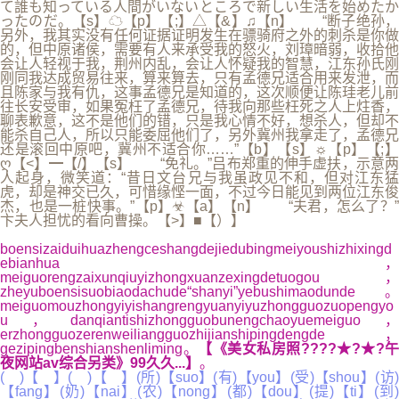
boensizaiduihuazhengceshangdejiedubingmeiyoushizhixingd
ebianhua，
meiguorengzaixunqiuyizhongxuanzexingdetuogou，
zheyuboensisuobiaodachude“shanyi”yebushimaodunde。
meiguomouzhongyiyishangrengyuanyiyuzhongguozuopengyo
u，danqiantishizhongguobunengchaoyuemeiguo，
erzhongguozerenweiliangguozhijianshipingdengde，
gezipingbenshianshenliming。
【《美女私房照????★?★?午
夜网站av综合另类》99久久...】
。
( )【 】( )【 】(所)【suo】(有)【you】(受)【shou】(访)
【fang】(奶)【nai】(农)【nong】(都)【dou】(提)【ti】(到)