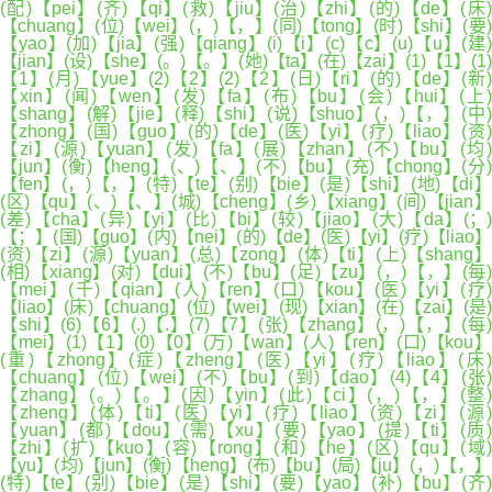
(配)【pei】(齐)【qi】(救)【jiu】(治)【zhi】(的)【de】(床)
【chuang】(位)【wei】(，)【，】(同)【tong】(时)【shi】(要)
【yao】(加)【jia】(强)【qiang】(i)【i】(c)【c】(u)【u】(建)
【jian】(设)【she】(。)【。】(她)【ta】(在)【zai】(1)【1】(1)
【1】(月)【yue】(2)【2】(2)【2】(日)【ri】(的)【de】(新)
【xin】(闻)【wen】(发)【fa】(布)【bu】(会)【hui】(上)
【shang】(解)【jie】(释)【shi】(说)【shuo】(，)【，】(中)
【zhong】(国)【guo】(的)【de】(医)【yi】(疗)【liao】(资)
【zi】(源)【yuan】(发)【fa】(展)【zhan】(不)【bu】(均)
【jun】(衡)【heng】(、)【、】(不)【bu】(充)【chong】(分)
【fen】(，)【，】(特)【te】(别)【bie】(是)【shi】(地)【di】
(区)【qu】(、)【、】(城)【cheng】(乡)【xiang】(间)【jian】
(差)【cha】(异)【yi】(比)【bi】(较)【jiao】(大)【da】(；)
【；】(国)【guo】(内)【nei】(的)【de】(医)【yi】(疗)【liao】
(资)【zi】(源)【yuan】(总)【zong】(体)【ti】(上)【shang】
(相)【xiang】(对)【dui】(不)【bu】(足)【zu】(，)【，】(每)
【mei】(千)【qian】(人)【ren】(口)【kou】(医)【yi】(疗)
【liao】(床)【chuang】(位)【wei】(现)【xian】(在)【zai】(是)
【shi】(6)【6】(.)【.】(7)【7】(张)【zhang】(，)【，】(每)
【mei】(1)【1】(0)【0】(万)【wan】(人)【ren】(口)【kou】
(重)【zhong】(症)【zheng】(医)【yi】(疗)【liao】(床)
【chuang】(位)【wei】(不)【bu】(到)【dao】(4)【4】(张)
【zhang】(。)【。】(因)【yin】(此)【ci】(，)【，】(整)
【zheng】(体)【ti】(医)【yi】(疗)【liao】(资)【zi】(源)
【yuan】(都)【dou】(需)【xu】(要)【yao】(提)【ti】(质)
【zhi】(扩)【kuo】(容)【rong】(和)【he】(区)【qu】(域)
【yu】(均)【jun】(衡)【heng】(布)【bu】(局)【ju】(，)【，】
(特)【te】(别)【bie】(是)【shi】(要)【yao】(补)【bu】(齐)