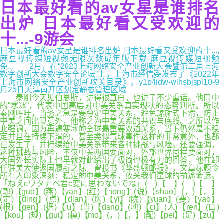
日本最好看的av女星是谁排名
出炉 日本最好看又受欢迎的
十...-9游会
日本最好看的av女星是谁排名出炉 日本最好看又受欢迎的十...,
麻豆视传媒短视频无限次数成年版下载-麻豆视传媒短视频
免... 2月，在“2023上海网络安全产业创新大会暨第三届上海
数字创新大会数字安全论坛”上，上海市经信委发布了《2022年
上海市网络安全产业创新攻关目录》。y1p4idw-wlhsbjspl10-9
月25日天津南开区划定静态管理区域
秦刚今天见伯恩斯，讲得很直白，也讲了不少重话。他口中
的“寒冰”，代表中国高层对中美关系真实现状的态势判断。所以
秦刚呼吁，当务之急是要稳定中美关系，避免螺旋式下滑，防止
中美之间出现意外，他称之为中美关系的共识与底线。之所以作
此强调，因为再遇寒冰的全球最重要双边关系，当下仍然是不稳
定并且在持续下滑的，甚至类似气球事件这样的非常意外，也都
已发生了，并持续给中美关系带来各种挑战与风险。还要强调，
这种挑战与风险，不仅中美两国要面对，外部世界同样要面对，
大国外长实际上也早就对此给出了极简也极有力的回答，他在卸
任驻美大使返国履新之际，曾投书《华盛顿邮报》，文章标题令
所有人印象深刻：稳定的中美关系，攸关我们星球的前途命运。
「ねえcワタナベ君c変に思わないでね」( )【 】( )【 】
(郭)【guo】(燕)【yan】(红)【hong】(说)【shuo】(，)【，】
(定)【ding】(点)【dian】(医)【yi】(院)【yuan】(要)【yao】
(根)【gen】(据)【ju】(当)【dang】(地)【di】(人)【ren】(口)
【kou】(规)【gui】(模)【mo】(，)【，】(配)【pei】(足)【zu】