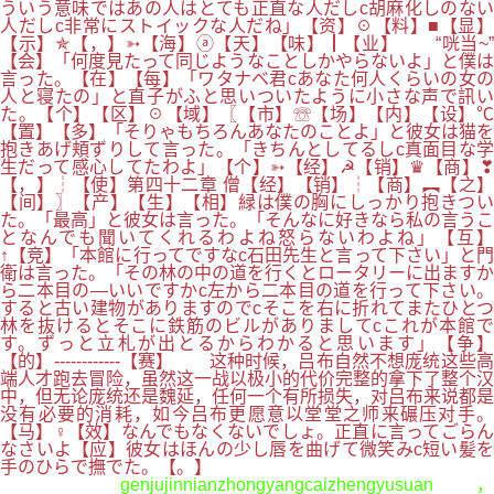
ういう意味ではあの人はとても正直な人だしc胡麻化しのない
人だしc非常にストイックな人だね」【资】☉【料】■【显】
【示】✯【，】➳【海】ⓐ【天】【味】┃【业】 “咣当~”
【会】「何度見たって同じようなことしかやらないよ」と僕は
言った。【在】【每】「ワタナベ君cあなた何人くらいの女の
人と寝たの」と直子がふと思いついたように小さな声で訊い
た。【个】【区】☉【域】〖【市】☏【场】【内】【设】℃
【置】【多】「そりゃもちろんあなたのことよ」と彼女は猫を
抱きあげ頬ずりして言った。「きちんとしてるしc真面目な学
生だって感心してたわよ」【个】➳【经】☭【销】♛【商】❣
【，】┆【使】第四十二章 僧【经】【销】┆【商】︻【之】
【间】〗【产】【生】【相】緑は僕の胸にしっかり抱きつい
た。「最高」と彼女は言った。「そんなに好きなら私の言うこ
となんでも聞いてくれるわよね怒らないわよね」【互】
↑【竞】「本館に行ってですなc石田先生と言って下さい」と門
衛は言った。「その林の中の道を行くとロータリーに出ますか
ら二本目の―いいですかc左から二本目の道を行って下さい。
すると古い建物がありますのでcそこを右に折れてまたひとつ
林を抜けるとそこに鉄筋のビルがありましてcこれが本館で
す。ずっと立札が出とるからわかると思います」【争】
【的】------------【赛】 这种时候，吕布自然不想庞统这些高
端人才跑去冒险，虽然这一战以极小的代价完整的拿下了整个汉
中，但无论庞统还是魏延，任何一个有所损失，对吕布来说都是
没有必要的消耗，如今吕布更愿意以堂堂之师来碾压对手。
【马】♀【效】なんでもなくないでしょ。正直に言ってごらん
なさいよ【应】彼女はほんの少し唇を曲げて微笑みc短い髪を
手のひらで撫でた。【。】
genjujinnianzhongyangcaizhengyusuan，