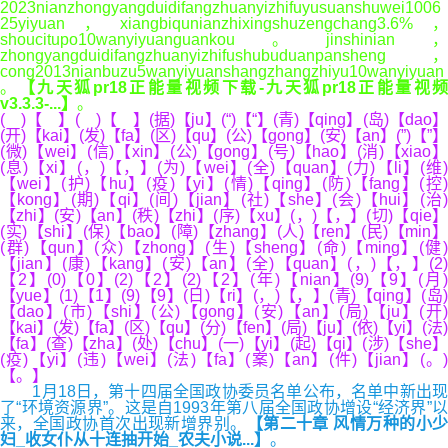
2023nianzhongyangduidifangzhuanyizhifuyusuanshuwei1006
25yiyuan，xiangbiqunianzhixingshuzengchang3.6%，
shoucitupo10wanyiyuanguankou。jinshinian，
zhongyangduidifangzhuanyizhifushubuduanpansheng，
cong2013nianbuzu5wanyiyuanshangzhangzhiyu10wanyiyuan
。
【九天狐pr18正能量视频下载-九天狐pr18正能量视频
v3.3.3-...】
。
( )【 】( )【 】(据)【ju】(“)【“】(青)【qing】(岛)【dao】
(开)【kai】(发)【fa】(区)【qu】(公)【gong】(安)【an】(”)【”】
(微)【wei】(信)【xin】(公)【gong】(号)【hao】(消)【xiao】
(息)【xi】(，)【，】(为)【wei】(全)【quan】(力)【li】(维)
【wei】(护)【hu】(疫)【yi】(情)【qing】(防)【fang】(控)
【kong】(期)【qi】(间)【jian】(社)【she】(会)【hui】(治)
【zhi】(安)【an】(秩)【zhi】(序)【xu】(，)【，】(切)【qie】
(实)【shi】(保)【bao】(障)【zhang】(人)【ren】(民)【min】
(群)【qun】(众)【zhong】(生)【sheng】(命)【ming】(健)
【jian】(康)【kang】(安)【an】(全)【quan】(，)【，】(2)
【2】(0)【0】(2)【2】(2)【2】(年)【nian】(9)【9】(月)
【yue】(1)【1】(9)【9】(日)【ri】(，)【，】(青)【qing】(岛)
【dao】(市)【shi】(公)【gong】(安)【an】(局)【ju】(开)
【kai】(发)【fa】(区)【qu】(分)【fen】(局)【ju】(依)【yi】(法)
【fa】(查)【zha】(处)【chu】(一)【yi】(起)【qi】(涉)【she】
(疫)【yi】(违)【wei】(法)【fa】(案)【an】(件)【jian】(。)
【。】
1月18日，第十四届全国政协委员名单公布，名单中新出现
了“环境资源界”。这是自1993年第八届全国政协增设“经济界”以
来，全国政协首次出现新增界别。
【第二十章 风情万种的小
妇_收女仆从十连抽开始_农夫小说...】
。