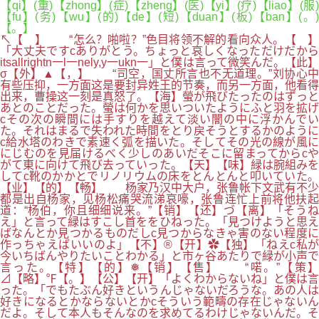
【qi】(重)【zhong】(症)【zheng】(医)【yi】(疗)【liao】(服)
【fu】(务)【wu】(的)【de】(短)【duan】(板)【ban】(。)
【。】
↖【 】 “怎么？啪啦？”色目将领不解的看向众人。【 】
「大丈夫ですcありがとう。ちょっと哀しくなっただけだから
itsallrightn一l一nely,y一ukn一」と僕は言って微笑んだ。【此】
σ【外】▲【，】 “司空，国丈所言也不无道理。”刘协心中
有些压抑，一方面这是要封异姓王的节奏，而另一方面，他看得
出来，曹操这一刻是真怒了。【海】螢が飛びたったのはずっと
あとのことだった。螢は何かを思いついたようにふと羽を拡げ
cその次の瞬間には手すりを越えて淡い闇の中に浮かんでい
た。それはまるで失われた時間をとり戻そうとするかのように
c給水塔のわきで素速く弧を描いた。そしてその光の線が風に
にじむのを見届けるべく少しのあいだそこに留まってからcや
がて東に向けて飛び去っていった。【天】【味】緑は腕組みを
してc靴のかかとでリノリウムの床をとんとんと叩いていた。
【业】【的】【畅】 杨家乃汉中大户，张鲁帐下文武有不少
都是出自杨家，见杨松痛哭流涕哀嚎，张鲁连忙上前将他扶起
道：“杨伯，你且细细说来。”【销】【还】づ【离】「そうね
え」と言って緑はすこし首ををひねった。「見つけようと思え
ばなんとか見つかるものだしc見つからなきゃ害のない程度に
作っちゃえばいいのよ」【不】®【开】✿【独】「ねえc私が
今いちばんやりたいことわかる」と市ヶ谷あたりで緑が小声で
言った。【特】【的】❅【销】【售】 “喏。”【策】
⊿【略】℉【。】【公】【开】「よくわからないね」と僕は言
った。「でもたぶん好きというんじゃないだろうな。あの人は
好きになるとかならないとかcそういう範疇の存在じゃないん
だよ。そして本人もそんなのを求めてるわけじゃないんだ。そ