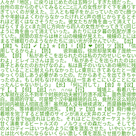
人々が「地区」に戻りはじめたのは五時少しすぎた頃だった。
台所の窓からのぞいてみるとcニc三人の女性がすぐ下を通りす
ぎていくのが見えた。三人とも帽子をかぶっていたのでc顔つ
きや年齢はよくわからなかったけれどc声の感じからするとそ
れほど若くはなさそうだった。彼女たちが角を曲って消えてし
ばらくするとcまた同じ方向から四人の女性がやってきてc同じ
ように角を曲って消えていった。あたりには夕暮の気配が漂っ
ていた。居間の窓からは林と山の稜線が見えた。稜線の上には
まるで縁取りのようなかたちに淡い光が浮かんでいた。【出】
【席】✎【过】✔【上】✯【合】☿【组】❤【织】ツ【国】「信
用してるからよ」【防】 说到最后，徐庶却是笑看了庞统一
眼。【部】「私があそこを出られたのは私の力のせいじゃない
わよ」とレイコさんは言った。「私があそこを出られたのはc
直子とあなたのおかげなのよ。私は直子のいないあの場所に残
っていることに耐えられなかったしc東京にきてあなたと一度
ゆっくり話しあう必要があったの。だからあそこを出てきちゃ
ったのよ。もし何もなければc私は一生あそこにいることにな
ったんじゃないかしら」【长】「何に対して」【会】キ【议】
℉【，】【但】【此】∩∩＾∩∩ω【行】 城墙上，看着八千
大军就在这么不到半个时辰的功夫被打的溃不成军，面色变得惨
白，南郑的守军，可是整个汉中最精锐的兵马，竟然在这么短的
时间内被敌人彻底击溃！虽然敌人没有继续进攻，而是静静地站
在城外，等待着时间的流失。【新】ァ【加】✉【坡】飛行機が
着地を完了すると禁煙のサインが消えc天井のスピーカーから
小さな音でbg流れはじめた。それはどこかのオーケストラが
甘く演奏するビートルズの ノルウェイの森だった。そしてそ
のメロディーはいつものように僕を混乱させた。いやcいつも
とは比べものにならないくらい激しく僕を混乱させ揺り動かし