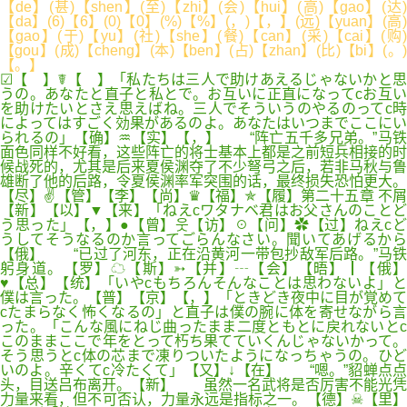
【de】(甚)【shen】(至)【zhi】(会)【hui】(高)【gao】(达)
【da】(6)【6】(0)【0】(%)【%】(，)【，】(远)【yuan】(高)
【gao】(于)【yu】(社)【she】(餐)【can】(采)【cai】(购)
【gou】(成)【cheng】(本)【ben】(占)【zhan】(比)【bi】(。)
【。】
☑【 】☤【 】「私たちは三人で助けあえるじゃないかと思
うの。あなたと直子と私とで。お互いに正直になってcお互い
を助けたいとさえ思えばね。三人でそういうのやるのってc時
によってはすごく効果があるのよ。あなたはいつまでここにい
られるの」【确】♒【实】【，】 “阵亡五千多兄弟。”马铁
面色同样不好看，这些阵亡的将士基本上都是之前短兵相接的时
候战死的，尤其是后来夏侯渊夺了不少弩弓之后，若非马秋与鲁
雄断了他的后路，令夏侯渊率军突围的话，最终损失恐怕更大。
【尽】✌【管】【李】【尚】♛【福】✯【履】第二十五章 不屑
【新】【以】▼【来】「ねえcワタナベ君はお父さんのことど
う思った」【，】●【曾】웃【访】☉【问】✿【过】ねえcど
うしてそうなるのか言ってごらんなさい。聞いてあげるから
【俄】 “已过了河东，正在沿黄河一带包抄敌军后路。”马铁
躬身道。【罗】☁【斯】➳【并】┄【会】【晤】┃【俄】
♥【总】【统】「いやcもちろんそんなことは思わないよ」と
僕は言った。【普】【京】【，】「ときどき夜中に目が覚めて
cたまらなく怖くなるの」と直子は僕の腕に体を寄せながら言
った。「こんな風にねじ曲ったまま二度ともとに戻れないとc
このままここで年をとって朽ち果てていくんじゃないかって。
そう思うとc体の芯まで凍りついたようになっちゃうの。ひど
いのよ。辛くてc冷たくて」【又】↓【在】 “嗯。”貂蝉点点
头，目送吕布离开。【新】 虽然一名武将是否厉害不能光凭
力量来看，但不可否认，力量永远是指标之一。【德】☠【里】