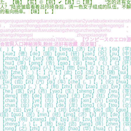
た。【确】【实】©【别】✔【具】□【意】 “怎的还有女
人？”陆逊皱眉看着吕玲绮身后，清一色女子组成的队伍，不解
的看向杨阜。【味】【。】
ergenjuguangdongdianxingongsijinnian2yuefabudexinxixiansh
i，zuoweizhongguodianxinjituanzuidadeshengjifengongsi，
guangdongdianxinfuwudedangzhengjunzhengqikehu、
shangshigongsi、zhongxiaoqiye、
jiatingjigerenkehuguimoda7800wan。
【ワンピースのエロ9游
会官网入口神秘消失,粉丝:还好有收藏_皮皮猫】
。
( )【 】( )【 】(同)【tong】(济)【ji】(大)【da】(学)
【xue】(德)【de】(国)【guo】(研)【yan】(究)【jiu】(中)
【zhong】(心)【xin】(教)【jiao】(授)【shou】(伍)【wu】(慧)
【hui】(萍)【ping】(告)【gao】(诉)【su】(《)【《】(环)
【huan】(球)【qiu】(人)【ren】(物)【wu】(》)【》】(记)【ji】
(者)【zhe】(：)【：】(“)【“】(此)【ci】(次)【ci】(随)【sui】
(访)【fang】(团)【tuan】(，)【，】(均)【jun】(为)【wei】(来)
【lai】(自)【zi】(汽)【qi】(车)【che】(、)【、】(化)【hua】
(工)【gong】(、)【、】(制)【zhi】(造)【zao】(业)【ye】(和)
【he】(医)【yi】(药)【yao】(生)【sheng】(物)【wu】(等)
【deng】(德)【de】(国)【guo】(支)【zhi】(柱)【zhu】(产)
【chan】(业)【ye】(与)【yu】(新)【xin】(兴)【xing】(产)
【chan】(业)【ye】(的)【de】(龙)【long】(头)【tou】(企)
【qi】(业)【ye】(，)【，】(对)【dui】(德)【de】(国)【guo】
(国)【guo】(民)【min】(经)【jing】(济)【ji】(的)【de】(影)
【ying】(响)【xiang】(举)【ju】(足)【zu】(轻)【qing】(重)
【zhong】(。)【。】(随)【sui】(访)【fang】(阵)【zhen】(容)
【rong】(之)【zhi】(‘)【‘】(豪)【hao】(华)【hua】(’)【’】(，)