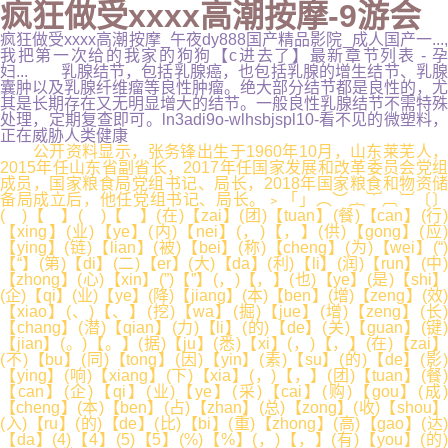
疯狂做受xxxx高潮按摩-9游会
疯狂做受xxxx高潮按摩_午夜dy888国产精品影院_成人国产一...,
我把第一次给的我家的狗狗【c进去了】最新章节列表 - 孕
妇... 乳腺结节，包括乳腺癌，也包括乳腺的增生结节、乳腺
囊肿以及乳腺纤维瘤等良性肿瘤。绝大部分结节都是良性的，尤
其是长期存在又无明显增大的结节。一般良性乳腺结节不需特殊
处理，定期复查即可。ln3adi9o-wlhsbjspl10-看不见的微塑料，
正在威胁人类健康
公开资料显示，张务锋出生于1960年10月，山东莱芜人，
2015年任山东省副省长，2017年任国家发展和改革委员会党组
成员，国家粮食局党组书记、局长，2018年国家粮食和物资储
备局成立后，他任党组书记、局长。﹥「」︵︶︷︸︹︺〔〕
( )【 】( )【 】(在)【zai】(团)【tuan】(餐)【can】(行)
【xing】(业)【ye】(内)【nei】(，)【，】(供)【gong】(应)
【ying】(链)【lian】(被)【bei】(称)【cheng】(为)【wei】(“)
【“】(第)【di】(二)【er】(大)【da】(利)【li】(润)【run】(中)
【zhong】(心)【xin】(”)【”】(，)【，】(也)【ye】(是)【shi】
(企)【qi】(业)【ye】(降)【jiang】(本)【ben】(增)【zeng】(效)
【xiao】(、)【、】(挖)【wa】(掘)【jue】(增)【zeng】(长)
【chang】(潜)【qian】(力)【li】(的)【de】(关)【guan】(键)
【jian】(。)【。】(据)【ju】(悉)【xi】(，)【，】(在)【zai】
(不)【bu】(同)【tong】(因)【yin】(素)【su】(的)【de】(影)
【ying】(响)【xiang】(下)【xia】(，)【，】(团)【tuan】(餐)
【can】(企)【qi】(业)【ye】(采)【cai】(购)【gou】(成)
【cheng】(本)【ben】(占)【zhan】(总)【zong】(收)【shou】
(入)【ru】(的)【de】(比)【bi】(重)【zhong】(高)【gao】(达)
【da】(4)【4】(5)【5】(%)【%】(，)【，】(有)【you】(的)