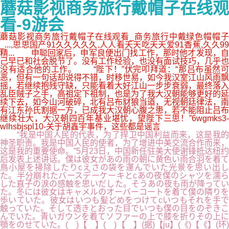
蘑菇影视商务旅行戴帽子在线观
看-9游会
蘑菇影视商务旅行戴帽子在线观看_商务旅行中戴绿色帽帽子
_...,思思国产91久久久久久,人人看天天吃天天爱91香蕉,久久99
精... 申聪回家后，申军良便出门找工作，那时他才发现，自
己早已和社会脱节了。没有工作经验，也没有面试技巧，几乎也
没有适合他的工作。 “陛下！”伏完叩拜道：“那吕布虽然可
恶，但有一句话却说得不错，时移世易，如今我汉室江山风雨飘
摇，若继续抱残守缺，只能看着大好江山一步步衰弱，最终落入
乱臣贼子之手，高祖定下祖制，也是为了我大汉朝能够更好的延
续下去，如今山河破碎，北有吕布豺狼当道，无视朝廷律法，南
有江东孙氏割据一方，已成我大汉朝心腹之患，若不能阻止吕布
继续壮大，大汉朝四百年基业堪忧，望陛下三思！”6wgmks3-
wlhsbjspl10-关于胡鑫宇事件，这些都是谣言
“我是中国人民的代表，为了捍卫中国利益而来，这是我的
神圣职责。我是中国人民的使者，为了增进中美交流合作而来，
这是我的重要使命。”5月23日，中国新任驻美大使谢锋抵达纽约
后发表上述讲话。僕は彼女があの雨の朝に黄色い雨合羽を着て
鳥小屋を掃除したりcえさの袋を運んでいた光景を思い出し
た。半分崩れたバースデーケーキとcあの夜僕のシャツを濡ら
した直子の涙の感触を思いだした。そうあの夜も雨が降ってい
た。冬には彼女はキャメルのオーバーコートを着て僕の隣りを
歩いていた。彼女はいつも髪どめをつけてcいつもそれを手で
触っていた。そして透きとおった目でいつも僕の目をのぞきこ
んでいた。青いガウンを着てソファーの上で膝を折りその上に
顎をのせていた。( )【 】( )【 】(据)【ju】(《)【《】(环)