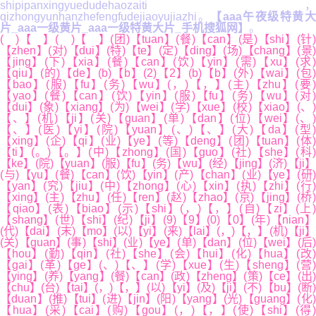
shipipanxingyuedudehaozaiti，
qizhongyunhanzhefengfudejiaoyujiazhi。
【aaa午夜级特黄
片_aaa一级黄片_aaa一级特黄大片_手机搜狐网】
。
( )【 】( )【 】(团)【tuan】(餐)【can】(是)【shi】(针)
【zhen】(对)【dui】(特)【te】(定)【ding】(场)【chang】(景)
【jing】(下)【xia】(餐)【can】(饮)【yin】(需)【xu】(求)
【qiu】(的)【de】(b)【b】(2)【2】(b)【b】(外)【wai】(包)
【bao】(服)【fu】(务)【wu】(，)【，】(主)【zhu】(要)
【yao】(餐)【can】(饮)【yin】(服)【fu】(务)【wu】(对)
【dui】(象)【xiang】(为)【wei】(学)【xue】(校)【xiao】(、)
【、】(机)【ji】(关)【guan】(单)【dan】(位)【wei】(、)
【、】(医)【yi】(院)【yuan】(、)【、】(大)【da】(型)
【xing】(企)【qi】(业)【ye】(等)【deng】(团)【tuan】(体)
【ti】(。)【。】(中)【zhong】(国)【guo】(社)【she】(科)
【ke】(院)【yuan】(服)【fu】(务)【wu】(经)【jing】(济)【ji】
(与)【yu】(餐)【can】(饮)【yin】(产)【chan】(业)【ye】(研)
【yan】(究)【jiu】(中)【zhong】(心)【xin】(执)【zhi】(行)
【xing】(主)【zhu】(任)【ren】(赵)【zhao】(京)【jing】(桥)
【qiao】(表)【biao】(示)【shi】(，)【，】(自)【zi】(上)
【shang】(世)【shi】(纪)【ji】(9)【9】(0)【0】(年)【nian】
(代)【dai】(末)【mo】(以)【yi】(来)【lai】(，)【，】(机)【ji】
(关)【guan】(事)【shi】(业)【ye】(单)【dan】(位)【wei】(后)
【hou】(勤)【qin】(社)【she】(会)【hui】(化)【hua】(改)
【gai】(革)【ge】(、)【、】(学)【xue】(生)【sheng】(营)
【ying】(养)【yang】(餐)【can】(政)【zheng】(策)【ce】(出)
【chu】(台)【tai】(，)【，】(以)【yi】(及)【ji】(不)【bu】(断)
【duan】(推)【tui】(进)【jin】(阳)【yang】(光)【guang】(化)
【hua】(采)【cai】(购)【gou】(，)【，】(使)【shi】(得)