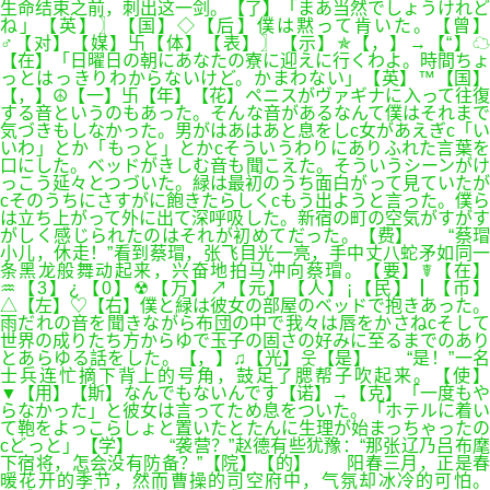
生命结束之前，刺出这一剑。【了】「まあ当然でしょうけれど
ね」【英】〗【国】◇【后】僕は黙って肯いた。【曾】
♂【对】【媒】卐【体】【表】〗【示】✯【，】→【“】☁
【在】「日曜日の朝にあなたの寮に迎えに行くわよ。時間ちょ
っとはっきりわからないけど。かまわない」【英】™【国】
【，】☮【一】卐【年】【花】ペニスがヴァギナに入って往復
する音というのもあった。そんな音があるなんて僕はそれまで
気づきもしなかった。男がはあはあと息をしc女があえぎc「い
いわ」とか「もっと」とかcそういうわりにありふれた言葉を
口にした。ベッドがきしむ音も聞こえた。そういうシーンがけ
っこう延々とつづいた。緑は最初のうち面白がって見ていたが
cそのうちにさすがに飽きたらしくcもう出ようと言った。僕ら
は立ち上がって外に出て深呼吸した。新宿の町の空気がすがす
がしく感じられたのはそれが初めてだった。【费】 “蔡瑁
小儿，休走！”看到蔡瑁，张飞目光一亮，手中丈八蛇矛如同一
条黑龙般舞动起来，兴奋地拍马冲向蔡瑁。【要】☤【在】
♒【3】¿【0】☢【万】↗【元】【人】¡【民】┃【币】
△【左】♡【右】僕と緑は彼女の部屋のベッドで抱きあった。
雨だれの音を聞きながら布団の中で我々は唇をかさねcそして
世界の成りたち方からゆで玉子の固さの好みに至るまでのあり
とあらゆる話をした。【，】♫【光】웃【是】 “是！”一名
士兵连忙摘下背上的号角，鼓足了腮帮子吹起来。【使】
▼【用】【斯】なんでもないんです【诺】→【克】「一度もや
らなかった」と彼女は言ってため息をついた。「ホテルに着い
て鞄をよっこらしょと置いたとたんに生理が始まっちゃったの
cどっと」【学】 “袭营？”赵德有些犹豫：“那张辽乃吕布麾
下宿将，怎会没有防备？”【院】【的】 阳春三月，正是春
暖花开的季节，然而曹操的司空府中，气氛却冰冷的可怕。