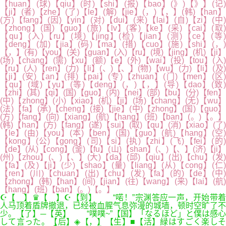
【huan】(球)【qiu】(时)【shi】(报)【bao】(》)【》】(记)
【ji】(者)【zhe】(了)【le】(解)【jie】(，)【，】(韩)【han】
(方)【fang】(因)【yin】(对)【dui】(来)【lai】(自)【zi】(中)
【zhong】(国)【guo】(旅)【lv】(客)【ke】(采)【cai】(取)
【qu】(入)【ru】(境)【jing】(检)【jian】(测)【ce】(等)
【deng】(加)【jia】(码)【ma】(措)【cuo】(施)【shi】(，)
【，】(有)【you】(关)【guan】(入)【ru】(境)【jing】(机)【ji】
(场)【chang】(需)【xu】(额)【e】(外)【wai】(投)【tou】(入)
【ru】(人)【ren】(力)【li】(、)【、】(物)【wu】(力)【li】(及)
【ji】(安)【an】(排)【pai】(专)【zhuan】(门)【men】(区)
【qu】(域)【yu】(等)【deng】(，)【，】(导)【dao】(致)
【zhi】(其)【qi】(国)【guo】(内)【nei】(部)【bu】(分)【fen】
(中)【zhong】(小)【xiao】(机)【ji】(场)【chang】(无)【wu】
(法)【fa】(承)【cheng】(接)【jie】(中)【zhong】(国)【guo】
(方)【fang】(向)【xiang】(航)【hang】(班)【ban】(。)【。】
(韩)【han】(方)【fang】(遂)【sui】(取)【qu】(消)【xiao】(了)
【le】(由)【you】(本)【ben】(国)【guo】(航)【hang】(空)
【kong】(公)【gong】(司)【si】(执)【zhi】(飞)【fei】(的)
【de】(从)【cong】(釜)【fu】(山)【shan】(、)【、】(济)【ji】
(州)【zhou】(、)【、】(大)【da】(邱)【qiu】(出)【chu】(发)
【fa】(及)【ji】(少)【shao】(量)【liang】(从)【cong】(仁)
【ren】(川)【chuan】(出)【chu】(发)【fa】(的)【de】(中)
【zhong】(韩)【han】(间)【jian】(往)【wang】(来)【lai】(航)
【hang】(班)【ban】(。)【。】
☪【 】♛【 】☪【到】 “喏！”宗渊答应一声，开始带着
人马顶着盾牌撤退，已经被血腥气息弥漫的城墙，顿时空旷了不
少。【了】─【英】 “噗噗~”【国】「なるほど」と僕は感心
して言った。【后】◈【，】【生】■【活】緑はすごく楽しそ