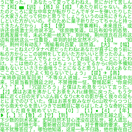
うに笑った。「あなたって変ってるわねえ。死にかけて苦しん
で【和】▅【训】↓【练】유【成】「あたり前じゃない。あな
たのところに変な中年女が転がりこんでギターを弾いたりした
ら大家さんだって何かと思うでしょこういうのは先にきちんと
しといた方がいいの。そのために菓子折りだってちゃんと持っ
てきたんだから」【本】【便】 “世事难料，未来庞氏，或
许还会感激士元也说不定。”徐庶微笑道，以吕布如今的态势，
若再发展十年，未必不能一统天下，到时候，荆州庞氏在吕布这
边有庞统这么一位重臣，得到的好处定然不少。【会】 “如
何，荆州可有动乱？”周瑜看向吕蒙，淡然道。【大】™【幅】
「えーとねえcワタナベ君だったわねcあなたが直子に会う前に
私の方からここの説明をしておいた方がいいと思ったのよ。だ
からまず私と二人でちょっとこうしてお話しすることにしたわ
け。ここは他のところとはちょっと変ってるからc何の予備知
識もないといささか面喰うことになると思うし。ねえcあなた
ここのことまだよく知らないでしょう」【提】✈【高】
“末将恭迎将军回关！”不等众人进城，一支兵马已经从城中出
来，只是当看到魏延之时，不禁微微一怔，警惕起来：“你是何
人？”【。】「冗談だろう」と僕はため息をついて言った。
【2】僕はお湯を沸かしてお茶を入れc縁側に戻った。もう夕
暮に近くc日の光ずいぶん弱くなりc木々の影が長く我々の足も
とにまでのびていた。僕はお茶を飲みながらc山吹やらつつじ
やら南天やらを思いつきで出鱈目に散らばしたような奇妙に雑
然とした庭を眺めていた。【0】〗【1】●【4】♂【年】
❥【，】⌘【鲁】⊿【宁】【到】 作为自剑师王越之后，天
下少数的剑术名家，史阿自然不甘心湮没在这乱世，被人遗忘，
所以，当时隔七年，重新被召见的时候，对于曹操的要求，史阿
毫不犹豫答应了，哪怕他知道，这是一条不归路，他也要在自己