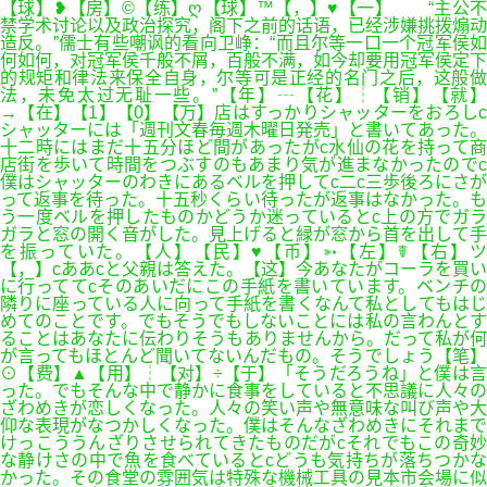
【球】❥【房】©【练】ღ【球】™【，】♥【一】 “主公不
禁学术讨论以及政治探究，阁下之前的话语，已经涉嫌挑拨煽动
造反。”儒士有些嘲讽的看向卫峥：“而且尔等一口一个冠军侯如
何如何，对冠军侯千般不屑，百般不满，如今却要用冠军侯定下
的规矩和律法来保全自身，尔等可是正经的名门之后，这般做
法，未免太过无耻一些。”【年】┄【花】┆【销】【就】
→【在】【1】【0】【万】店はすっかりシャッターをおろしc
シャッターには「週刊文春毎週木曜日発売」と書いてあった。
十二時にはまだ十五分ほど間があったがc水仙の花を持って商
店街を歩いて時間をつぶすのもあまり気が進まなかったのでc
僕はシャッターのわきにあるベルを押してc二c三歩後ろにさが
って返事を待った。十五秒くらい待ったが返事はなかった。も
う一度ベルを押したものかどうか迷っているとc上の方でガラ
ガラと窓の開く音がした。見上げると緑が窓から首を出して手
を振っていた。【人】【民】♥【币】➳【左】☤【右】ツ
【，】cああcと父親は答えた。【这】今あなたがコーラを買い
に行っててcそのあいだにこの手紙を書いています。ベンチの
隣りに座っている人に向って手紙を書くなんて私としてもはじ
めてのことです。でもそうでもしないことには私の言わんとす
ることはあなたに伝わりそうもありませんから。だって私が何
が言ってもほとんど聞いてないんだもの。そうでしょう【笔】
⊙【费】▲【用】┆【对】÷【于】「そうだろうね」と僕は言
った。でもそんな中で静かに食事をしていると不思議に人々の
ざわめきが恋しくなった。人々の笑い声や無意味な叫び声や大
仰な表現がなつかしくなった。僕はそんなざわめきにそれまで
けっこううんざりさせられてきたものだがcそれでもこの奇妙
な静けさの中で魚を食べているとcどうも気持ちが落ちつかな
かった。その食堂の雰囲気は特殊な機械工具の見本市会場に似