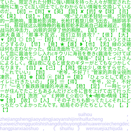
ていた。限定された分野に強い興味を持った人々が限定された
場所に集ってc互い同士でしかわからない情報を交換している
のだ。【初】➳【到】▼【英】【国】✘【的】☢【球】【员】
☪【来】┆【说】≈【都】 “嘿~”丈八蛇矛轻轻一挑，只听铛
的一声脆响，重重枪影消散，长枪打着旋儿倒飞出去，随即将手
一抖，蔡瑁就这么眼睁睁的看着那蛇矛距离自己越来越近，借着
战马的冲击力，凶狠的洞穿了他的胸膛。【是】 “妙！”夏侯
渊大喜道：“那事不宜迟，我们立刻进攻？”【很】【大】
▼【的】◎【负】┄【担】「絶対に」【，】「そういうときは
どうするの」【毕】↑【竟】★【谁】❥【也】【无】緑の父親
は何も言わなかった。僕は洗面所で三本のキウリを洗った。そ
して皿に醤油を少し入れcキウリに海苔を巻きc醤油をつけてぽ
りぽりと食べた。【法】【保】 “噗嗤~”【证】レイコさん
によろしく。僕は夜になると彼女のギターがとてもなつかしく
なります。【自】▲【己】【【刚】僕は少し体をずらせた。
「これでいい」【到】 “老爷，不好了！”管家的声音尖锐而
凄厉。【英】♚【国】ⓐ【就】♒【能】「ひょっとして君cト
イレに行きたいの」【获】☏【得】 “老爷，公子，不好
了！”一名丫鬟跌跌撞撞的冲进来。【稳】【定】「一時ヒッピ
ーが住んでたこともあるんだけどc冬に音を上げて出て行った
わよ」【的】泡泡⌒ω⌒￡婷婷￡☆岩⊙飞★≮触电≯情缘【奖】
❤【金】【收】⊙【入】「その子たちも酔ってたしcそれにど
っちだってよかったんです。結局その子たちとしても」【。】
【”】
suihou，
zhejiangshengjiaoyutingjiaoyanshijinrihuifucheng，
zuoweizhongguolishishangdiyibuyongbaihuawenxiechengdec
hangpianxiaoshuo，《shuihu》wenxuejiazhijuda，