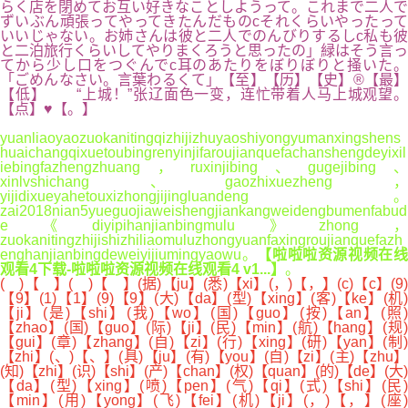
らく店を閉めてお互い好きなことしようって。これまで二人で
ずいぶん頑張ってやってきたんだものcそれくらいやったって
いいじゃない。お姉さんは彼と二人でのんびりするしc私も彼
と二泊旅行くらいしてやりまくろうと思ったの」緑はそう言っ
てから少し口をつぐんでc耳のあたりをぼりぼりと掻いた。
「ごめんなさい。言葉わるくて」【至】【历】【史】®【最】
【低】 “上城！”张辽面色一变，连忙带着人马上城观望。
【点】♥【。】
yuanliaoyaozuokanitingqizhijizhuyaoshiyongyumanxingshens
huaichangqixuetoubingrenyinjifaroujianquefachanshengdeyixil
iebingfazhengzhuang，ruxinjibing、gugejibing、
xinlvshichang、gaozhixuezheng，
yijidixueyahetouxizhongjijingluandeng。
zai2018nian5yueguojiaweishengjiankangweidengbumenfabud
e《diyipihanjianbingmulu》zhong，
zuokanitingzhijishizhiliaomuluzhongyuanfaxingroujianquefazh
enghanjianbingdeweiyijiumingyaowu。
【啦啦啦资源视频在
观看4下载-啦啦啦资源视频在线观看4 v1...】
。
( )【 】( )【 】(据)【ju】(悉)【xi】(，)【，】(c)【c】(9)
【9】(1)【1】(9)【9】(大)【da】(型)【xing】(客)【ke】(机)
【ji】(是)【shi】(我)【wo】(国)【guo】(按)【an】(照)
【zhao】(国)【guo】(际)【ji】(民)【min】(航)【hang】(规)
【gui】(章)【zhang】(自)【zi】(行)【xing】(研)【yan】(制)
【zhi】(、)【、】(具)【ju】(有)【you】(自)【zi】(主)【zhu】
(知)【zhi】(识)【shi】(产)【chan】(权)【quan】(的)【de】(大)
【da】(型)【xing】(喷)【pen】(气)【qi】(式)【shi】(民)
【min】(用)【yong】(飞)【fei】(机)【ji】(，)【，】(座)