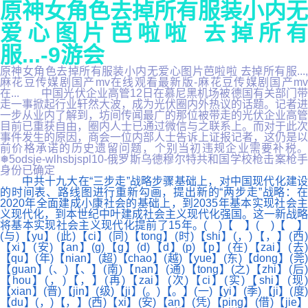
原神女角色去掉所有服装小内无
爱心图片芭啦啦 去掉所有
服...-9游会
原神女角色去掉所有服装小内无爱心图片芭啦啦 去掉所有服...,
麻花豆传媒剧国产mv在线观看最新版-麻花豆传媒剧国产mv
在... 中国光伏企业高管12日在慕尼黑机场被德国有关部门带
走一事掀起行业轩然大波，成为光伏圈内外热议的话题。记者进
一步从业内了解到，坊间传闻最广的那位被带走的光伏企业高管
目前已重获自由，圈内人士已通过微信与之联系上。而对于此次
事件发生的原因，商会一位内部人士告诉上证报记者，这仍是以
前价格承诺的历史遗留问题，个别当初违规企业需要补税。
❅5odsje-wlhsbjspl10-俄罗斯乌德穆尔特共和国学校枪击案枪手
身份已确定
中共十九大在“三步走”战略步骤基础上，对中国现代化建设
的时间表、路线图进行重新勾画，提出新的“两步走”战略：在
2020年全面建成小康社会的基础上，到2035年基本实现社会主
义现代化，到本世纪中叶建成社会主义现代化强国。这一新战略
将基本实现社会主义现代化提前了15年。( )【 】( )【 】
(与)【yu】(此)【ci】(同)【tong】(时)【shi】(，)【，】(西)
【xi】(安)【an】(g)【g】(d)【d】(p)【p】(在)【zai】(去)
【qu】(年)【nian】(超)【chao】(越)【yue】(东)【dong】(莞)
【guan】(、)【、】(南)【nan】(通)【tong】(之)【zhi】(后)
【hou】(，)【，】(再)【zai】(次)【ci】(实)【shi】(现
【xian】(晋)【jin】(级)【ji】(。)【。】(一)【yi】(季)【ji】(度)
【du】(，)【，】(西)【xi】(安)【an】(凭)【ping】(借)【jie】