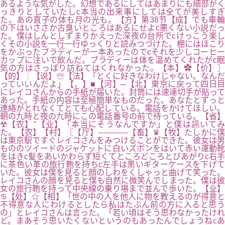
あるような気がした。幻想であるにしてはあまりにも細部がく
っきりとしていたしc本当の出来事にしては全てが美しすぎ
た。あの直子の体も月の光も。【方】第38节【成】でも車輪
の下はいささか古臭いところはあるにせよc悪くない小説だっ
た。僕はしんとしずまりかえった深夜の台所でcけっこう楽し
くその小説を一行一行ゆっくりと読みつづけた。棚にはほこり
をかぶったブラディーが一本あったのでcそれを少しコーヒー
カップに注いで飲んだ。ブラディーは体を温めてくれたがc眠
気の方はさっぱり訪ねてはくれなかった。【本】✿【价】〗
【的】┆【说】☏【法】「とくに好きなわけじゃない。なんだ
っていいんだよ」【，】■【河】─【北】東京に戻って四日目
にレイコさんからの手紙が届いた。封筒には速達切手が貼って
あった。手紙の内容は至極簡単なものだった。あなたとずっと
連絡がとれなくてとても心配している。電話をかけてほしい。
朝の九時と夜の九時にこの電話番号の前で待っている。【省】
☢【农】°【业】「本当にそうなんですか」と僕は訊いてみ
た。【农】【村】〖【厅】------------【畜】♛【牧】たしかに僕
は東京駅ですぐレイコさんをみつけることができた。彼女は男
もののツイードのジャケットに白いズボンをはいて赤い運動靴
をはきc髪をあいかわらず短くてところどころとびあがりc右手
に茶色い革の旅行鞄を持ちc左手は黒いギターケースを下げて
いた。彼女は僕を見ると顔のしわをくしゃっと曲げて笑った。
レイコさんの顔を見ると僕も自然に微笑んでしまった。僕は彼
女の旅行鞄を持って中央線の乗り場まで並んで歩いた。【业】
♋【处】☆【相】「世の中の人を他人に物を教えるのが得意と
不得意な人にわけるとしたら私はたぶん前の方に入ると思う
の」とレイコさんは言った。「若い頃はそう思わなかったけれ
ど。まあそう思いたくないというのもあったんでしょうねcあ