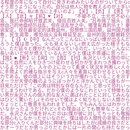
る程度の年になって自分に見きわめみたいなのがついてからc
そう思うようになったの。自分は他人に物を教えるのが上手い
んだってね。私c本当に上手いのよ」【关】↓【负】┃【责】℉
【人】【此】☣【前】♥【对】 “不破不立，士元也不必心
急，我已命郝昭开放武关，接应百姓入关。”吕布摇了摇头，谁
想自己的地盘经历战乱，但在这乱世之中，哪里有真的乐土？要
说安定，现在最安定的该数益州，但想想三国后期，益州国力疲
惫，民生凋零，哪怕战火没有绵延至此，益州的国力都被耗空
了。【《】☪【中】なんだってこんなにいっぱい煙が出るんだ
ろうと僕は思った。火も見えないしc燃え広がった様子もな
い。ただ延々と煙がたちのぼっているのだ。いったいこんなに
長いあいだ何が燃えているんだろうと僕は不思議に思った。
【国】■【新】☑【闻】☏【周】【刊】永沢という人間の中に
はごく自然に人をひきつけ従わせる何かが生まれつき備わって
いるようだった。人々の上に立って素速く状況を判断しc人々
に手際よく的確な指示を与えc人々を素直に従わせるという能
力である。彼の頭上にはそういう力が備わっていることを示す
オーラが天使の輪のようにぽっかりと浮かんでいてc誰もが一
目見ただけで「この男は特別な存在なんだ」と思って恐れいっ
てしまうわけである。だから僕のようなこれといって特徴もな
い男が永沢さんの個人的な友人に選ばれたことに対してみんな
はひどく驚いたしcそのせいで僕はよく知りもしない人間から
ちょっとした敬意を払われまでした。でもみんなにはわかって
いなかったようだけれどcその理由はとても簡単なことなの
だ。永沢さんが僕を好んだのはc僕が彼に対してちっとも敬服
も感心もしなかったせいなのだ。僕は彼の人間性の非常に奇妙
な部分c入りくんだ部分に興味を持ちはしたがc成績の良さだと
かオーラだとか男っぷりだとかには一片の関心も持たなかっ