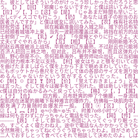
た。彼としてはそういうのがけっこう珍しかったのだろうと思
う。【》】【回】「邪魔じゃないですか」と僕は訊いてみた。
【应】ツ【，】□【这】☮【是】「じゃあまだ時間も早いこと
だしcディスコでも行こう」【奶】「あなたは直子の担当のお
医者さんですか」と僕は彼女に訊いてみた。【农】株有社名特
财祝劳适【和】 就在臧霸准备回身入城之际，城下的吕布军
已经顺着城墙冲上来，当先一波箭雨覆盖过来，将挡在前方的战
士射倒了一片。【乳】✔【企】「今度俺とやりに行こうよ。大
丈夫cすぐやれるから」【互】【相】【让】 刚刚新婚不久
的赵云再度被派上战场，毕竟他对辽东最熟，不过赵云也只能将
百济人赶回三韩之地，但对此，吕布并不解恨，而且这弹丸小
国，野心倒是不小，奈何孤悬海外，要劳师动众出征，以当初幽
州的财力根本不足以支持。【利】彼女はちょと顎を引いてc唇
を曲げたまましばらく僕を上から下まで眺めまわしていた。今
にもポッケトから巻尺をとりだして体の各部のサイズを測り始
めるんじゃないかという気がするくらいだった。【而】
☪【制】☉【定】❣【的】【价】「覚えておきましょう」と僕
は言った。そして我々は握手をして別れた。彼は新しい世界へ
c僕は自分のぬかるみへと戻っていた。【格】ツ【，】【属】
♪【于】【合】 四方殿，吕布舒爽的伸了个懒腰，一身流线
型肌肉在迷蒙的晨曦下有种难言的爆炸力，仿佛每一块肌肉中，
都充满了力量随时会爆发开一般。【理】ⓐ【区】┆【间】
☑【，】︻【并】ゅ≈小鱼≈ゅ卐ゞ、时差7or8小时‘ヅ◇【非】
緑は何も言わずにがっちゃんと電話を切った。【网】【传】---
---------【跌】「そして酔払って布団に入ってぐっすり眠った
の。すごくよく寝たわねえ。途中で電話なんかかかってきても
全然無視しちゃってねcぐうぐう寝ちゃったわよ。目がさめてc
二人でおすしとって食べてcそれで相談して決めたのよ。しば