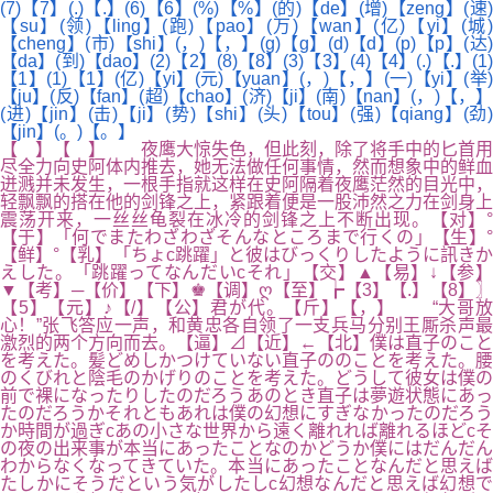
(7)【7】(.)【.】(6)【6】(%)【%】(的)【de】(增)【zeng】(速)
【su】(领)【ling】(跑)【pao】(万)【wan】(亿)【yi】(城)
【cheng】(市)【shi】(，)【，】(g)【g】(d)【d】(p)【p】(达)
【da】(到)【dao】(2)【2】(8)【8】(3)【3】(4)【4】(.)【.】(1)
【1】(1)【1】(亿)【yi】(元)【yuan】(，)【，】(一)【yi】(举)
【ju】(反)【fan】(超)【chao】(济)【ji】(南)【nan】(，)【，】
(进)【jin】(击)【ji】(势)【shi】(头)【tou】(强)【qiang】(劲)
【jin】(。)【。】
【 】【 】 夜鹰大惊失色，但此刻，除了将手中的匕首用
尽全力向史阿体内推去，她无法做任何事情，然而想象中的鲜血
迸溅并未发生，一根手指就这样在史阿隔着夜鹰茫然的目光中，
轻飘飘的搭在他的剑锋之上，紧跟着便是一股沛然之力在剑身上
震荡开来，一丝丝龟裂在冰冷的剑锋之上不断出现。【对】°
【于】「何でまたわざわざそんなところまで行くの」【生】°
【鲜】°【乳】「ちょc跳躍」と彼はびっくりしたように訊きか
えした。「跳躍ってなんだいcそれ」【交】▲【易】↓【参】
▼【考】─【价】【下】♚【调】ღ【至】┢【3】【.】【8】〗
【5】【元】♪【/】【公】君が代。【斤】【，】 “大哥放
心！”张飞答应一声，和黄忠各自领了一支兵马分别王厮杀声最
激烈的两个方向而去。【逼】⊿【近】←【北】僕は直子のこと
を考えた。髪どめしかつけていない直子ののことを考えた。腰
のくびれと陰毛のかげりのことを考えた。どうして彼女は僕の
前で裸になったりしたのだろうあのとき直子は夢遊状態にあっ
たのだろうかそれともあれは僕の幻想にすぎなかったのだろう
か時間が過ぎcあの小さな世界から遠く離れれば離れるほどcそ
の夜の出来事が本当にあったことなのかどうか僕にはだんだん
わからなくなってきていた。本当にあったことなんだと思えば
たしかにそうだという気がしたしc幻想なんだと思えば幻想で